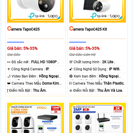
C
C
Amera TapoC425
Amera TapoC425 Kit
Giá bán: 5%-35%
Giá bán: 5%-35%
Giá Gốc:
Giá Gốc: Liên Hệ
️👀 Độ sắc nét :
FULL HD 1080P .
💯 Chất lượng hình :
2K Lite .
⚜️ Công Nghệ Camera :
IP.
🌠 Công Nghệ Sử Dụng :
IP Wifi.
🌙 Video Ban Đêm :
Hồng Ngoại
🔴 Xem ban đêm :
Hồng Ngoại
10m Hồng Ngoại SMD.
15m Có Màu Ban Ðêm.
👑 Camera Theo Mẫu
Dome Kim
⛓ Camera Theo Mẫu
Thân Plastic.
loại + Nhựa.
️ƒ Điểm Nỗi Bật :
Thu Âm.
️☣️ Điểm Nỗi Bật :
Thu Âm Và Loa.