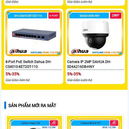
Giá Gốc:
Giá Gốc: Liên hệ
8-Port PoE Switch Dahua DH-
Camera IP 2MP DAHUA DH-
CS4010-8ET2GT-110
SD4A216DB-HNY
5%-35%
5%-35%
Giá Gốc: liên hệ
Giá Gốc: Liên hệ
SẢN PHẨM MỚI RA MẮT