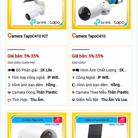
C
C
Amera TapoC410 KIT
Amera TapoC410
Giá bán: 5%-35%
Giá bán: 5%-35%
Giá Gốc: Liên Hệ
Giá Gốc:
👁️‍🗨 Độ Phân giải :
2K Lite .
👁️‍🗨 Hình Ành Chất Lượng :
2K
Lite .
⚜️ Tích hợp công nghệ :
IP Wifi.
⚜️ Công Nghệ :
IP Wifi.
🌛 Hình ảnh ban đêm :
Hồng
🌔 Hình ảnh ban đêm :
Hồng
Ngoại 10m Có Màu Ban Ðêm.
Ngoại 10m Có Màu Ban Ðêm.
💎 Camera Dòng
Thân Plastic.
❄ Camera Theo Mẫu
Thân Plastic.
️ლ Tích Hợp :
Thu Âm.
️💎 Điểm Nỗi Bật :
Thu Âm Và Loa.