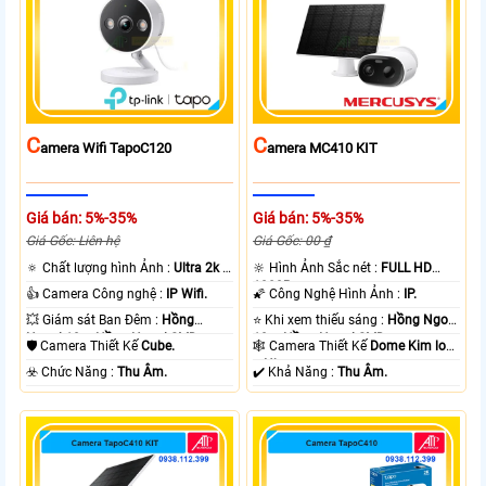
C
C
Amera Wifi TapoC120
Amera MC410 KIT
Giá bán: 5%-35%
Giá bán: 5%-35%
Giá Gốc: Liên hệ
Giá Gốc: 00 ₫
🔅 Chất lượng hình Ảnh :
Ultra 2k +
🔆 Hình Ảnh Sắc nét :
FULL HD
.
1080P .
👍 Camera Công nghệ :
IP Wifi.
🌠 Công Nghệ Hình Ảnh :
IP.
💥 Giám sát Ban Đêm :
Hồng
⭐ Khi xem thiếu sáng :
Hồng Ngoại
Ngoại 10m Hồng Ngoại SMD.
10m Hồng Ngoại SMD.
🛡 Camera Thiết Kế
Cube.
🕸️ Camera Thiết Kế
Dome Kim loại
+ Nhựa.
️☣️ Chức Năng :
Thu Âm.
️✔️ Khả Năng :
Thu Âm.