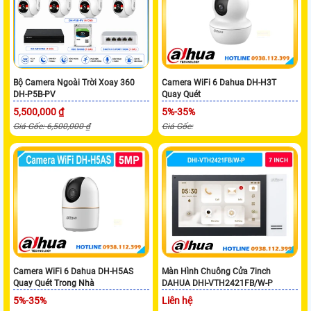
Bộ Camera Ngoài Trời Xoay 360
Camera WiFi 6 Dahua DH-H3T
DH-P5B-PV
Quay Quét
5,500,000 ₫
5%-35%
Giá Gốc: 6,500,000 ₫
Giá Gốc:
Camera WiFi 6 Dahua DH-H5AS
Màn Hình Chuông Cửa 7inch
Quay Quét Trong Nhà
DAHUA DHI-VTH2421FB/W-P
5%-35%
Liên hệ