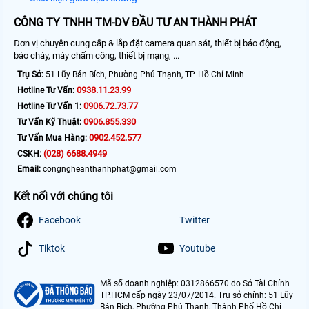
CÔNG TY TNHH TM-DV ĐẦU TƯ AN THÀNH PHÁT
Đơn vị chuyên cung cấp & lắp đặt camera quan sát, thiết bị báo động,
báo cháy, máy chấm công, thiết bị mạng, ...
Trụ Sở:
51 Lũy Bán Bích, Phường Phú Thạnh, TP. Hồ Chí Minh
0938.11.23.99
Hotline Tư Vấn:
0906.72.73.77
Hotline Tư Vấn 1:
0906.855.330
Tư Vấn Kỹ Thuật:
0902.452.577
Tư Vấn Mua Hàng:
(028) 6688.4949
CSKH:
Email:
congngheanthanhphat@gmail.com
Kết nối với chúng tôi
Facebook
Twitter
Tiktok
Youtube
Mã số doanh nghiệp: 0312866570 do Sở Tài Chính
TP.HCM cấp ngày 23/07/2014. Trụ sở chính: 51 Lũy
Bán Bích, Phường Phú Thạnh, Thành Phố Hồ Chí