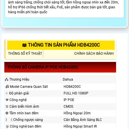
ánh sáng trắng, chống chói sáng tốt, tầm hồng ngoại nhìn xa đến 20m,
hỗ trợ IP66 chống thời tiết xấu, PoE, sản phẩm được bán giá tốt, giao
hàng miễn phí toàn quốc
📖 THÔNG TIN SẢN PHẨM HDB4200C
THÔNG SỐ KỸ THUẬT
CHÍNH SÁCH BẢO HÀNH
THÔNG SỐ CAMERA IP POE HDB4200C
⁂ Thương Hiệu
Dahua
📠 Model Camera Quan Sát
HDB4200C
✨ Độ phân giải
FULL HD 1080P
⚒ Công nghệ
IP POE
♋ Cảm biến hình ảnh
CMOS
❂ Tầm nhìn ban đêm
Hồng Ngoại 20m
》《 Chống ngược sáng
Cân Bằng Ánh Sáng BLC
🥈️ Công nghệ ban đêm
Hồng Ngoại Smart IR