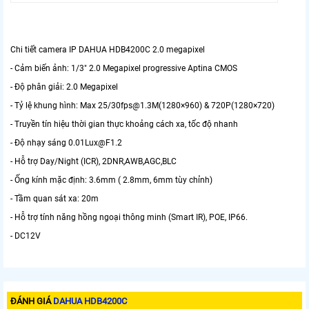
Chi tiết camera IP DAHUA HDB4200C 2.0 megapixel
- Cảm biến ảnh: 1/3" 2.0 Megapixel progressive Aptina CMOS
- Độ phân giải: 2.0 Megapixel
- Tỷ lệ khung hình: Max 25/30fps@1.3M(1280×960) & 720P(1280×720)
- Truyền tín hiệu thời gian thực khoảng cách xa, tốc độ nhanh
- Độ nhạy sáng 0.01Lux@F1.2
- Hỗ trợ Day/Night (ICR), 2DNR,AWB,AGC,BLC
- Ống kính mặc định: 3.6mm ( 2.8mm, 6mm tùy chỉnh)
- Tầm quan sát xa: 20m
- Hỗ trợ tính năng hồng ngoại thông minh (Smart IR), POE, IP66.
- DC12V
ĐÁNH GIÁ
DAHUA HDB4200C