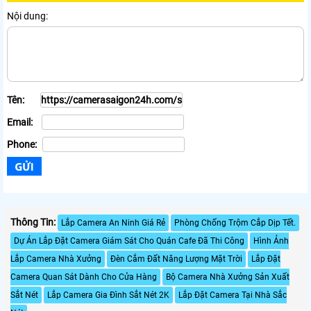
Nội dung:
Tên:
Email:
Phone:
Thông Tin:
Lắp Camera An Ninh Giá Rẻ
Phòng Chống Trộm Cắp Dịp Tết.
Dự Án Lắp Đặt Camera Giám Sát Cho Quán Cafe Đã Thi Công
Hình Ảnh
Lắp Camera Nhà Xưởng
Đèn Cắm Đất Năng Lượng Mặt Trời
Lắp Đặt
Camera Quan Sát Dành Cho Cửa Hàng
Bộ Camera Nhà Xưởng Sản Xuất
Sắt Nét
Lắp Camera Gia Đình Sắt Nét 2K
Lắp Đặt Camera Tại Nhà Sắc