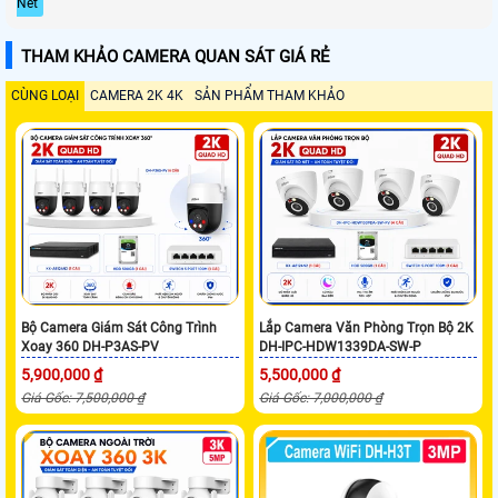
Nét
THAM KHẢO CAMERA QUAN SÁT GIÁ RẺ
CÙNG LOẠI
CAMERA 2K 4K
SẢN PHẨM THAM KHẢO
Bộ Camera Giám Sát Công Trình
Lắp Camera Văn Phòng Trọn Bộ 2K
Xoay 360 DH-P3AS-PV
DH-IPC-HDW1339DA-SW-P
5,900,000 ₫
5,500,000 ₫
Giá Gốc: 7,500,000 ₫
Giá Gốc: 7,000,000 ₫