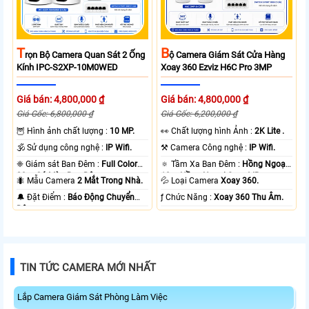
T
B
Rọn Bộ Camera Quan Sát 2 Ống
Ộ Camera Giám Sát Cửa Hàng
Kính IPC-S2XP-10M0WED
Xoay 360 Ezviz H6C Pro 3MP
Giá bán: 4,800,000 ₫
Giá bán: 4,800,000 ₫
Giá Gốc: 6,800,000 ₫
Giá Gốc: 6,200,000 ₫
🦉 Hình ảnh chất lượng :
10 MP.
️👀 Chất lượng hình Ảnh :
2K Lite .
🕉️ Sử dụng công nghệ :
IP Wifi.
⚒ Camera Công nghệ :
IP Wifi.
❈ Giám sát Ban Đêm :
Full Color
🔅 Tầm Xa Ban Đêm :
Hồng Ngoại
20m Có Màu Ban Ðêm.
10m Hồng Ngoại Smart IR.
🐜 Mẫu Camera
2 Mắt Trong Nhà.
💦 Loại Camera
Xoay 360.
️🔔 Đặt Điểm :
Báo Động Chuyển
️ƒ Chức Năng :
Xoay 360 Thu Âm.
Động.
TIN TỨC CAMERA MỚI NHẤT
Lắp Camera Giám Sát Phòng Làm Việc