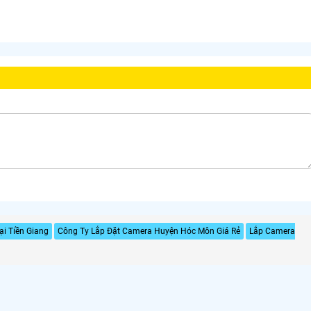
i Tiền Giang
Công Ty Lắp Đặt Camera Huyện Hóc Môn Giá Rẻ
Lắp Camera