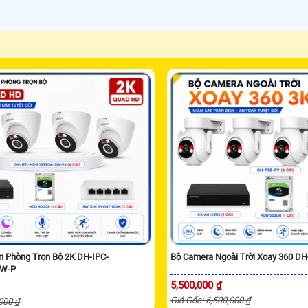
n Phòng Trọn Bộ 2K DH-IPC-
Bộ Camera Ngoài Trời Xoay 360 D
W-P
5,500,000 ₫
Giá Gốc: 6,500,000 ₫
,000 ₫