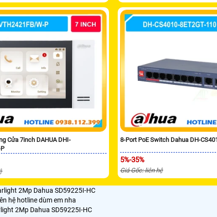
ng Cửa 7inch DAHUA DHI-
8-Port PoE Switch Dahua DH-CS40
-P
5%-35%
Giá Gốc: liên hệ
ệ
arlight 2Mp Dahua SD59225I-HC
iên hệ hotline dùm em nha
rlight 2Mp Dahua SD59225I-HC