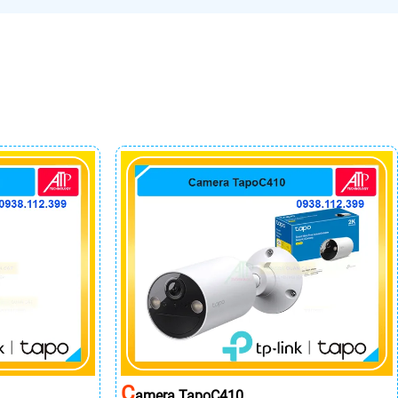
C
Amera TapoC410