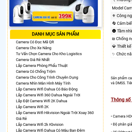
Model Cam
⚜️ Công n
🔄 Cảm biế
🌚 Tầm nh
DANH MỤC SẢN PHẨM
₪ Chống n
Camera Có Đọc Mã QR
💎 Thiết kế
Camera Cho Xe Nâng
Tư Vấn Chọn Camera Cho Kho Logistics
✨ Chức nă
Camera Giá Rẻ Nhất
Lắp Camera Phòng Phẩu Thuật
Camera Có Chống Trộm
Camera Cho Công Trình Chuyên Dụng
Sản phẩm c
Camera Nhìn Màn Hình Máy Tính
và DMSS. Tiê
Lắp Camera Wifi Dahua Có Báo Động
Lắp Camera Wifi 360 Dahua Ngoài Trời
Thông số
Lắp Đặt Camera Wifi 2K Dahua
Lắp Camera Wifi 2K
Lắp Camera Wifi Hikvision Ngoài Trời Xoay 360
​• Camera HD
Giá Rẻ
Lắp Camera Wifi 2k Kbvision
• Độ phân gi
Lắp Camera Wifi Dahua Có Màu Ban Đêm