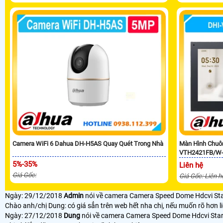
Camera WiFi 6 Dahua DH-H5AS Quay Quét Trong Nhà
Màn Hình Chuô
VTH2421FB/W
5%-35%
Liên hệ
Giá Gốc:
Giá Gốc: Liên h
Ngày: 29/12/2018
Admin
nói về camera Camera Speed Dome Hdcvi St
Chào anh/chị Dung: có giá sẳn trên web hết nha chị, nếu muốn rõ hơn l
Ngày: 27/12/2018
Dung
nói về camera Camera Speed Dome Hdcvi Sta