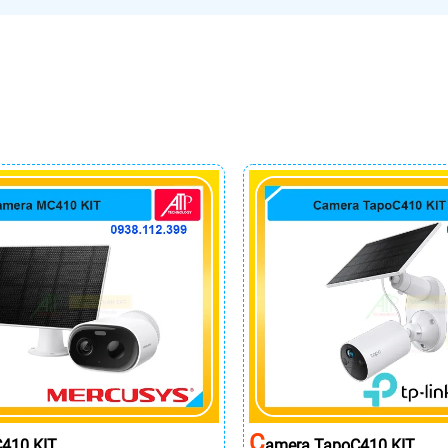
C
410 KIT
Amera TapoC410 KIT