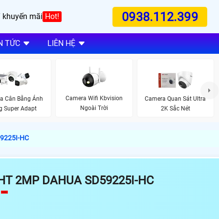
0938.112.399
 khuyến mãi
Hot!
N TỨC
LIÊN HỆ
Camera Wifi Kbvision
a Cân Bằng Ánh
Camera Quan Sát Ultra
Ngoài Trời
g Super Adapt
2K Sắc Nét
59225I-HC
HT 2MP DAHUA SD59225I-HC