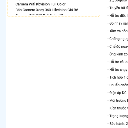
• 25/30fps@
Camera Wifi Kbvision Full Color
• Truyền tải 
Bán Camera Xoay 360 Hikvision Giá Rẻ
Camera Wifi 360 Full Color Hik
• Hỗ trợ điều
Lắp Camera Ip 360 Hikvision
• Độ nhạy sá
Camera 360 Imou Full Color
• Tầm xa hồn
Lắp Camera Wifi Xoay 360 Trong Nhà Dahua
Camera IP 360 Dahua
• Chống ngư
Lắp Camera 360 Lắp Trong Nhà
• Chế độ ngà
Lắp Camera Wifi Dahua Xoay 360
• Ống kính z
LẮP CAMERA THEO NHU CẦU
• Hỗ trợ cài 
Lắp Camera Văn Phòng Giá Rẻ
• Hỗ trợ chạy
Lắp Camera Nhà Xưởng Giá Rẻ
• Tích hợp 1
Lắp Camera Gia Đình Giá Rẻ
Lắp Camera Kho Hàng Giá Rẻ
• Chuẩn chốn
Lắp Camera Cửa Hàng Giá Rẻ
• Điện áp DC
Lắp Camera Wifi Giá Rẻ Chính Hãng
• Môi trường 
Lắp Camera Công Trình Giá Rẻ
Camera 360 Giá Rẻ
• Kích thướ
• Trọng lượng
• Bảo hành: 