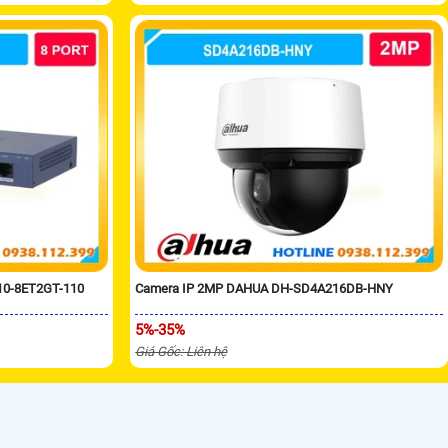
10-8ET2GT-110
Camera IP 2MP DAHUA DH-SD4A216DB-HNY
5%-35%
Giá Gốc: Liên hệ