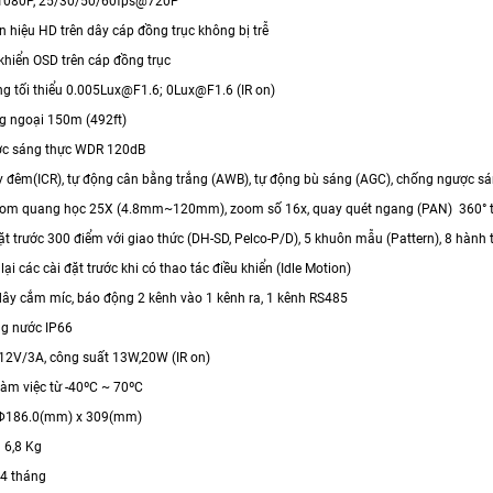
1080P, 25/30/50/60fps@720P
tín hiệu HD trên dây cáp đồng trục không bị trễ
 khiển OSD trên cáp đồng trục
ng tối thiểu 0.005Lux@F1.6; 0Lux@F1.6 (IR on)
g ngoại 150m (492ft)
ợc sáng thực WDR 120dB
y đêm(ICR), tự động cân bằng trắng (AWB), tự động bù sáng (AGC), chống ngược s
oom quang học 25X (4.8mm~120mm), zoom số 16x, quay quét ngang (PAN) 360° tốc đ
đặt trước 300 điểm với giao thức (DH-SD, Pelco-P/D), 5 khuôn mẫu (Pattern), 8 hành 
 lại các cài đặt trước khi có thao tác điều khiển (Idle Motion)
 dây cắm míc, báo động 2 kênh vào 1 kênh ra, 1 kênh RS485
g nước IP66
 12V/3A, công suất 13W,20W (IR on)
làm việc từ -40ºC ~ 70ºC
c Φ186.0(mm) x 309(mm)
 6,8 Kg
24 tháng