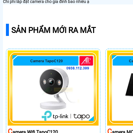
Chi phí lắp đặt camera cho gia đình bao nhiêu ạ
SẢN PHẨM MỚI RA MẮT
C
C
Amera Wifi TapoC120
Amera MC