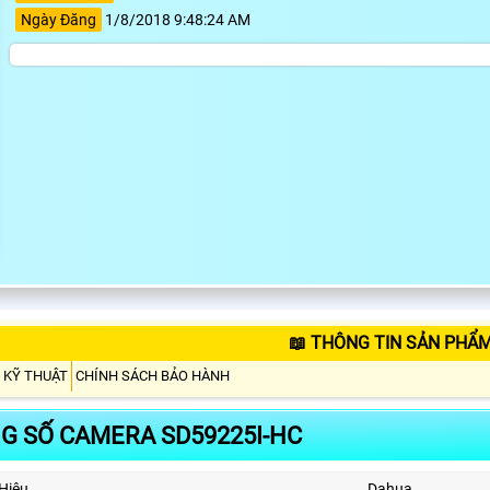
Ngày Đăng
1/8/2018 9:48:24 AM
📖 THÔNG TIN SẢN PHẨM
 KỸ THUẬT
CHÍNH SÁCH BẢO HÀNH
G SỐ CAMERA SD59225I-HC
Hiệu
Dahua