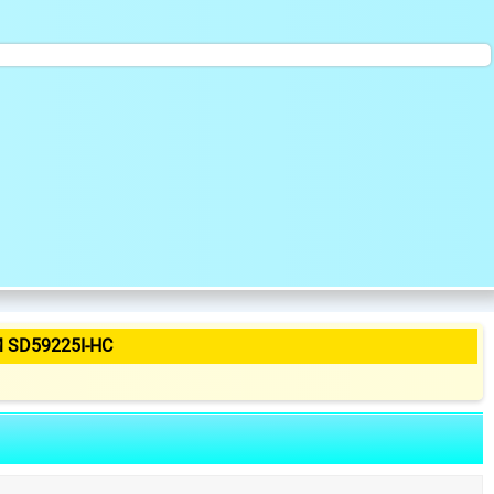
 SD59225I-HC