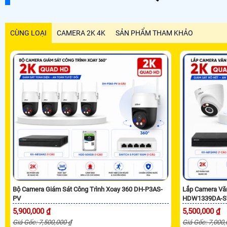
CÙNG LOẠI
CAMERA 2K 4K
SẢN PHẨM THAM KHẢO
Bộ Camera Giám Sát Công Trình Xoay 360 DH-P3AS-
Lắp Camera Vă
PV
HDW1339DA-S
5,900,000 ₫
5,500,000 ₫
Giá Gốc: 7,500,000 ₫
Giá Gốc: 7,000