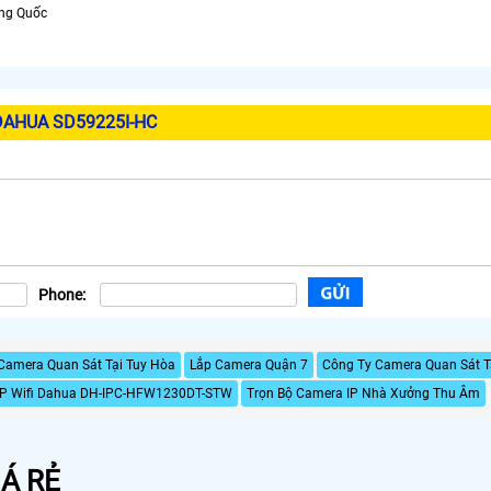
ung Quốc
AHUA SD59225I-HC
Phone:
Camera Quan Sát Tại Tuy Hòa
Lắp Camera Quận 7
Công Ty Camera Quan Sát Tạ
 IP Wifi Dahua DH-IPC-HFW1230DT-STW
Trọn Bộ Camera IP Nhà Xưởng Thu Âm
Á RẺ