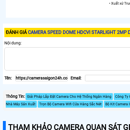
• Xuất xứ Tr
ĐÁNH GIÁ
CAMERA SPEED DOME HDCVI STARLIGHT 2MP D
Nội dung:
Tên:
Email:
Thông Tin:
Giải Pháp Lắp Đặt Camera Cho Hệ Thống Ngân Hàng
Công Ty 
Nhà Máy Sản Xuất
Trọn Bộ Camera Wifi Cửa Hàng Sắc Nét
Bộ Kit Camera
THAM KHẢO CAMERA QUAN SÁT GI