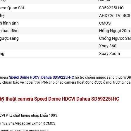
era Quan Sát
SD59225I-HC
ghệ
AHD CVI TVI BCS
n hình ảnh
CMOS
ìn ban đêm
Hồng Ngoại 20m
gược sáng
Chống Ngược Sá
Xoay 360
ng
Xoay Zoom
amera
Speed Dome HDCVI Dahua SD59225I-HC
hỗ trợ chống ngược sáng thực WDR
u chuẩn bảo vệ ngoài trời IP66 cho phép camera hoạt động được ở môi trường ngâ
 kỹ thuật camera Speed Dome HDCVI Dahua SD59225I-HC
CVI PTZ chất lượng nhập khẩu 100%
ải 1/2.8” 2Megapixel Exmor R CMOS