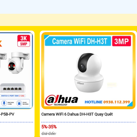
H-P5B-PV
Camera WiFi 6 Dahua DH-H3T Quay Quét
5%-35%
Giá Gốc: