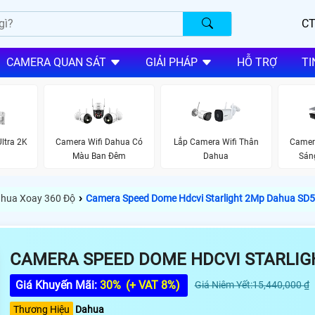
CT
CAMERA QUAN SÁT
GIẢI PHÁP
HỖ TRỢ
TI
ltra 2K
Camera Wifi Dahua Có
Lắp Camera Wifi Thân
Camer
Màu Ban Đêm
Dahua
Sán
›
hua Xoay 360 Độ
Camera Speed Dome Hdcvi Starlight 2Mp Dahua SD
CAMERA SPEED DOME HDCVI STARLIG
Giá Khuyến Mãi:
30%
(+ VAT 8%)
Giá Niêm Yết:15,440,000 ₫
Thương Hiệu
Dahua