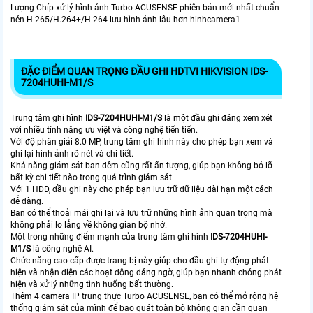
Lượng Chíp xử lý hình ảnh Turbo ACUSENSE phiên bản mới nhất chuẩn
nén H.265/H.264+/H.264 lưu hình ảnh lâu hơn hinhcamera1
ĐẶC ĐIỂM QUAN TRỌNG ĐẦU GHI HDTVI HIKVISION IDS-
7204HUHI-M1/S
Trung tâm ghi hình
IDS-7204HUHI-M1/S
là một đầu ghi đáng xem xét
với nhiều tính năng ưu việt và công nghệ tiến tiến.
Với độ phân giải 8.0 MP, trung tâm ghi hình này cho phép bạn xem và
ghi lại hình ảnh rõ nét và chi tiết.
Khả năng giám sát ban đêm cũng rất ấn tượng, giúp bạn không bỏ lỡ
bất kỳ chi tiết nào trong quá trình giám sát.
Với 1 HDD, đầu ghi này cho phép bạn lưu trữ dữ liệu dài hạn một cách
dễ dàng.
Bạn có thể thoải mái ghi lại và lưu trữ những hình ảnh quan trọng mà
không phải lo lắng về không gian bộ nhớ.
Một trong những điểm mạnh của trung tâm ghi hình
IDS-7204HUHI-
M1/S
là công nghệ AI.
Chức năng cao cấp được trang bị này giúp cho đầu ghi tự động phát
hiện và nhận diện các hoạt động đáng ngờ, giúp bạn nhanh chóng phát
hiện và xử lý những tình huống bất thường.
Thêm 4 camera IP trung thực Turbo ACUSENSE, bạn có thể mở rộng hệ
thống giám sát của mình để bao quát toàn bộ không gian cần quan