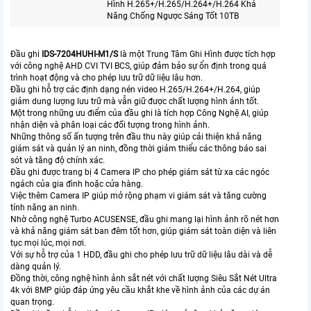
Hình H.265+/H.265/H.264+/H.264 Khả
Năng Chống Ngược Sáng Tốt 10TB
Đầu ghi
IDS-7204HUHI-M1/S
là một Trung Tâm Ghi Hình được tích hợp
với công nghệ AHD CVI TVI BCS, giúp đảm bảo sự ổn định trong quá
trình hoạt động và cho phép lưu trữ dữ liệu lâu hơn.
Đầu ghi hỗ trợ các định dạng nén video H.265/H.264+/H.264, giúp
giảm dung lượng lưu trữ mà vẫn giữ được chất lượng hình ảnh tốt.
Một trong những ưu điểm của đầu ghi là tích hợp Công Nghệ AI, giúp
nhận diện và phân loại các đối tượng trong hình ảnh.
Những thông số ấn tượng trên đầu thu này giúp cải thiện khả năng
giám sát và quản lý an ninh, đồng thời giảm thiểu các thông báo sai
sót và tăng độ chính xác.
Đầu ghi được trang bị 4 Camera IP cho phép giám sát từ xa các ngóc
ngách của gia đình hoặc cửa hàng.
Việc thêm Camera IP giúp mở rộng phạm vi giám sát và tăng cường
tính năng an ninh.
Nhờ công nghệ Turbo ACUSENSE, đầu ghi mang lại hình ảnh rõ nét hơn
và khả năng giám sát ban đêm tốt hơn, giúp giám sát toàn diện và liên
tục mọi lúc, mọi nơi.
Với sự hỗ trợ của 1 HDD, đầu ghi cho phép lưu trữ dữ liệu lâu dài và dễ
dàng quản lý.
Đồng thời, công nghệ hình ảnh sắt nét với chất lượng Siêu Sắt Nét Ultra
4k với 8MP giúp đáp ứng yêu cầu khắt khe về hình ảnh của các dự án
quan trọng.