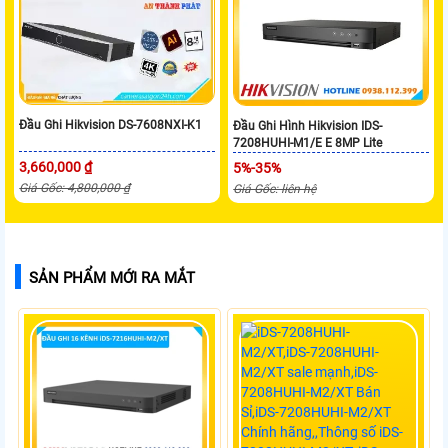
Đầu Ghi Hikvision DS-7608NXI-K1
Đầu Ghi Hình Hikvision IDS-
7208HUHI-M1/E E 8MP Lite
3,660,000 ₫
5%-35%
Giá Gốc: 4,800,000 ₫
Giá Gốc: liên hệ
SẢN PHẨM MỚI RA MẮT