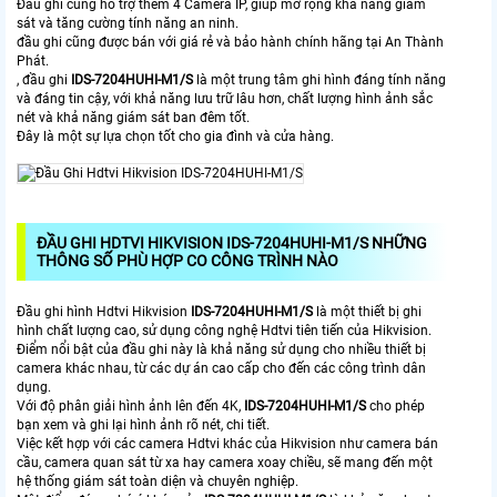
Đầu ghi cũng hỗ trợ thêm 4 Camera IP, giúp mở rộng khả năng giám
sát và tăng cường tính năng an ninh.
đầu ghi cũng được bán với giá rẻ và bảo hành chính hãng tại An Thành
Phát.
, đầu ghi
IDS-7204HUHI-M1/S
là một trung tâm ghi hình đáng tính năng
và đáng tin cậy, với khả năng lưu trữ lâu hơn, chất lượng hình ảnh sắc
nét và khả năng giám sát ban đêm tốt.
Đây là một sự lựa chọn tốt cho gia đình và cửa hàng.
ĐẦU GHI HDTVI HIKVISION IDS-7204HUHI-M1/S NHỮNG
THÔNG SỐ PHÙ HỢP CO CÔNG TRÌNH NÀO
Đầu ghi hình Hdtvi Hikvision
IDS-7204HUHI-M1/S
là một thiết bị ghi
hình chất lượng cao, sử dụng công nghệ Hdtvi tiên tiến của Hikvision.
Điểm nổi bật của đầu ghi này là khả năng sử dụng cho nhiều thiết bị
camera khác nhau, từ các dự án cao cấp cho đến các công trình dân
dụng.
Với độ phân giải hình ảnh lên đến 4K,
IDS-7204HUHI-M1/S
cho phép
bạn xem và ghi lại hình ảnh rõ nét, chi tiết.
Việc kết hợp với các camera Hdtvi khác của Hikvision như camera bán
cầu, camera quan sát từ xa hay camera xoay chiều, sẽ mang đến một
hệ thống giám sát toàn diện và chuyên nghiệp.