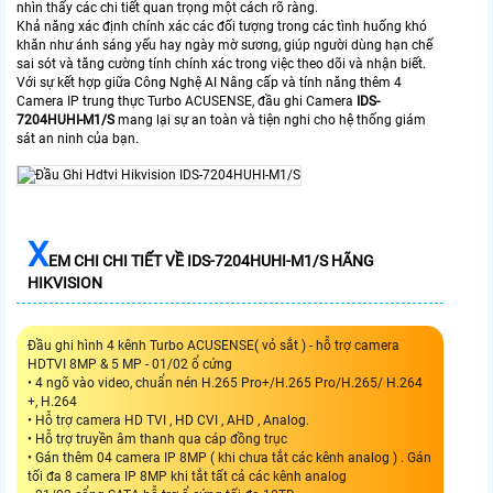
nhìn thấy các chi tiết quan trọng một cách rõ ràng.
Khả năng xác định chính xác các đối tượng trong các tình huống khó
khăn như ánh sáng yếu hay ngày mờ sương, giúp người dùng hạn chế
sai sót và tăng cường tính chính xác trong việc theo dõi và nhận biết.
Với sự kết hợp giữa Công Nghệ AI Nâng cấp và tính năng thêm 4
Camera IP trung thực Turbo ACUSENSE, đầu ghi Camera
IDS-
7204HUHI-M1/S
mang lại sự an toàn và tiện nghi cho hệ thống giám
sát an ninh của bạn.
X
EM CHI CHI TIẾT VỀ IDS-7204HUHI-M1/S HÃNG
HIKVISION
Đầu ghi hình 4 kênh Turbo ACUSENSE( vỏ sắt ) - hỗ trợ camera
HDTVI 8MP & 5 MP - 01/02 ổ cứng
• 4 ngõ vào video, chuẩn nén H.265 Pro+/H.265 Pro/H.265/ H.264
+, H.264
• Hỗ trợ camera HD TVI , HD CVI , AHD , Analog.
• Hỗ trợ truyền âm thanh qua cáp đồng trục
• Gán thêm 04 camera IP 8MP ( khi chưa tắt các kênh analog ) . Gán
tối đa 8 camera IP 8MP khi tắt tất cả các kênh analog