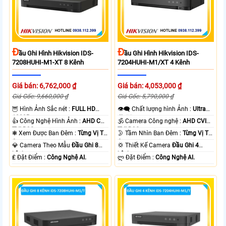
Đ
Đ
Ầu Ghi Hình Hikvision IDS-
Ầu Ghi Hình Hikvision IDS-
7208HUHI-M1-XT 8 Kênh
7204HUHI-M1/XT 4 Kênh
Giá bán: 6,762,000 ₫
Giá bán: 4,053,000 ₫
Giá Gốc: 9,660,000 ₫
Giá Gốc: 5,790,000 ₫
🦉 Hình Ảnh Sắc nét :
FULL HD
👁️‍🗨 Chất lượng hình Ảnh :
Ultra
1080P .
4k 👍🏾 .
👍 Công Nghệ Hình Ảnh :
AHD CVI
🕉️ Camera Công nghệ :
AHD CVI
TVI BCS.
TVI BCS.
❃ Xem Được Ban Đêm :
Từng Vị Trí
🌛 Tầm Nhìn Ban Đêm :
Từng Vị Trí
Camera .
Camera .
💎 Camera Theo Mẫu
Đầu Ghi 8
💢 Thiết Kế Camera
Đầu Ghi 4
kênh.
kênh.
️₤ Đặt Điểm :
Công Nghệ AI.
️ლ Đặt Điểm :
Công Nghệ AI.