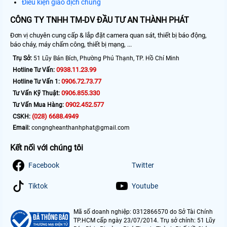
Điều kiện giao dịch chung
CÔNG TY TNHH TM-DV ĐẦU TƯ AN THÀNH PHÁT
Đơn vị chuyên cung cấp & lắp đặt camera quan sát, thiết bị báo động,
báo cháy, máy chấm công, thiết bị mạng, ...
Trụ Sở:
51 Lũy Bán Bích, Phường Phú Thạnh, TP. Hồ Chí Minh
0938.11.23.99
Hotline Tư Vấn:
0906.72.73.77
Hotline Tư Vấn 1:
0906.855.330
Tư Vấn Kỹ Thuật:
0902.452.577
Tư Vấn Mua Hàng:
(028) 6688.4949
CSKH:
Email:
congngheanthanhphat@gmail.com
Kết nối với chúng tôi
Facebook
Twitter
Tiktok
Youtube
Mã số doanh nghiệp: 0312866570 do Sở Tài Chính
TP.HCM cấp ngày 23/07/2014. Trụ sở chính: 51 Lũy