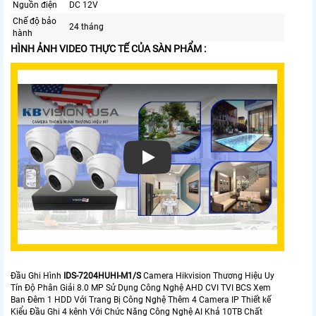
Nguồn điện
DC 12V
Chế độ bảo
24 tháng
hành
HÌNH ẢNH VIDEO THỰC TẾ CỦA SÀN PHẨM :
Đầu Ghi Hình
IDS-7204HUHI-M1/S
Camera Hikvision Thương Hiệu Uy
Tín Độ Phân Giải 8.0 MP Sử Dụng Công Nghệ AHD CVI TVI BCS Xem
Ban Đêm 1 HDD Với Trang Bị Công Nghệ Thêm 4 Camera IP Thiết kế
Kiểu Đầu Ghi 4 kênh Với Chức Năng Công Nghệ AI Khả 10TB Chất