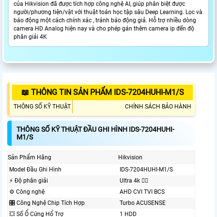
của Hikvision đã được tích hợp công nghệ AI, giúp phân biệt được
người/phương tiện/vật với thuật toán học tập sâu Deep Learning. Lọc và
báo động một cách chính xác , tránh báo động giả. Hỗ trợ nhiều dòng
camera HD Analog hiện nay và cho phép gán thêm camera ip đến độ
phân giải 4K
📖 THÔNG TIN SẢN PHẨM IDS-7204HUHI-M1/S
THÔNG SỐ KỸ THUẬT
CHÍNH SÁCH BẢO HÀNH
THÔNG SỐ KỸ THUẬT ĐẦU GHI HÌNH IDS-7204HUHI-
M1/S
Sản Phẩm Hãng
Hikvision
Model Đầu Ghi Hình
IDS-7204HUHI-M1/S
️⚡ Độ phân giải
Ultra 4k 👍🏾
⚙ Công nghệ
AHD CVI TVI BCS
🎛 Công Nghệ Chip Tích Hợp
Turbo ACUSENSE
💥 Số Ổ Cứng Hổ Trợ
1 HDD