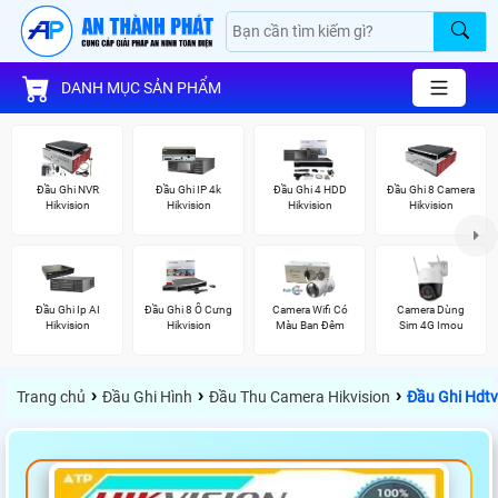
DANH MỤC SẢN PHẨM
Đầu Ghi NVR
Đầu Ghi IP 4k
Đầu Ghi 4 HDD
Đầu Ghi 8 Camera
Hikvision
Hikvision
Hikvision
Hikvision
Đầu Ghi Ip AI
Đầu Ghi 8 Ổ Cưng
Camera Wifi Có
Camera Dùng
Hikvision
Hikvision
Màu Ban Đêm
Sim 4G Imou
›
›
›
Trang chủ
Đầu Ghi Hình
Đầu Thu Camera Hikvision
Đầu Ghi Hdtv