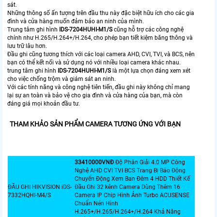
sát.
Những thông số ấn tượng trên đầu thu này đặc biệt hữu ích cho các gia
đình và cửa hàng muốn đảm bảo an ninh của mình.
Trung tâm ghi hình
IDS-7204HUHI-M1/S
cũng hỗ trợ các công nghệ
chính như H.265/H.264+/H.264, cho phép bạn tiết kiệm băng thông và
lưu trữ lâu hơn.
Đầu ghi cũng tương thích với các loại camera AHD, CVI, TVI, và BCS, nên
bạn có thể kết nối và sử dụng nó với nhiều loại camera khác nhau.
trung tâm ghi hình
IDS-7204HUHI-M1/S
là một lựa chọn đáng xem xét
cho việc chống trộm và giám sát an ninh.
Với các tính năng và công nghệ tiên tiến, đầu ghi này không chỉ mang
lại sự an toàn và bảo vệ cho gia đình và cửa hàng của bạn, mà còn
đáng giá mọi khoản đầu tư.
THAM KHẢO SẢN PHẨM CAMERA TƯƠNG ỨNG VỚI BẠN
33410000VNÐ
Độ Phân Giải 4.0 MP Công
Nghệ AHD CVI TVI BCS Trang Bị Báo Động
Chuyển Động Xem Ban Đêm 4 HDD Thiết Kế
ĐẦU GHI HIKVISION iDS-
Đầu Ghi 32 kênh Camera Dùng Thêm 16
7332HQHI-M4/S
Camera IP Chip Hình Ảnh Turbo ACUSENSE
Chuẩn Nén Hình
H.265+/H.265/H.264+/H.264 Khả Năng