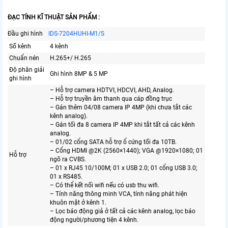
ĐẠC TÍNH KĨ THUẬT SẢN PHẨM :
Đầu ghi hình
IDS-7204HUHI-M1/S
Số kênh
4 kênh
Chuẩn nén
H.265+/ H.265
Độ phân giải
Ghi hình 8MP & 5 MP
ghi hình
– Hỗ trợ camera HDTVI, HDCVI, AHD, Analog.
– Hỗ trợ truyền âm thanh qua cáp đồng trục
– Gán thêm 04/08 camera IP 4MP (khi chưa tắt các
kênh analog).
– Gán tối đa 8 camera IP 4MP khi tắt tất cả các kênh
analog.
– 01/02 cổng SATA hỗ trợ ổ cứng tối đa 10TB.
– Cổng HDMI @2K (2560×1440); VGA @1920×1080; 01
Hỗ trợ
ngõ ra CVBS.
– 01 x RJ45 10/100M; 01 x USB 2.0; 01 cổng USB 3.0;
01 x RS485.
– Có thể kết nối wifi nếu có usb thu wifi.
– Tính năng thông minh VCA, tính năng phát hiện
khuôn mặt ở kênh 1.
– Lọc báo động giả ở tất cả các kênh analog, lọc báo
động người/phương tiện 4 kênh.