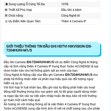
🌗 Dung Lượng Ổ Cứng Tối Đa
10TB
🕸️ Thiết Kế Phù Hợp
Đầu Ghi 4 kênh
⌘ Chức năng
Công Nghệ AI
🥉 Ưu Điểm Nên Quan Tâm
Thêm 4 Camera IP
GIỚI THIỆU THÔNG TIN ĐẦU GHI HDTVI HIKVISION IDS-
7204HUHI-M1/S
Đầu Ghi Camera
IDS-7204HUHI-M1/S
với ưu điểm Công Nghệ AI Nâng
cấp và tính năng thêm 4 Camera IP trung thực Turbo ACUSENSE là lựa
chọn hoàn hảo cho hệ thống giám sát an ninh của bạn.
Công Nghệ AI Nâng cấp của đầu ghi Camera
IDS-7204HUHI-M1/S
cho
phép hệ thống nhận diện và phân loại hiệu quả các đối tượng nguy
hiểm và sự cố.
Với tích hợp trí tuệ nhân tạo, đầu ghi này tự động phát hiện các hoạt
động bất thường trong khu vực giám sát, từ đó giúp người dùng nhận
ra ngay lập tức các sự việc xâm nhập hoặc đe dọa, bảo vệ môi trường
an toàn một cách hiệu quả.
Ấn tượng ơn với những thông số là việc thêm 4 Camera IP trung thực
Turbo ACUSENSE cung cấp hình ảnh rõ nét và chất lượng cao, cho phép