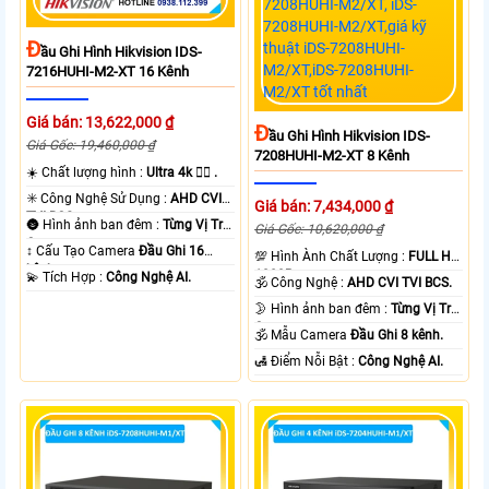
Đ
Ầu Ghi Hình Hikvision IDS-
7216HUHI-M2-XT 16 Kênh
Giá bán: 13,622,000 ₫
Đ
Ầu Ghi Hình Hikvision IDS-
Giá Gốc: 19,460,000 ₫
7208HUHI-M2-XT 8 Kênh
☀️ Chất lượng hình :
Ultra 4k 👍🏾 .
✳️ Công Nghệ Sử Dụng :
AHD CVI
Giá bán: 7,434,000 ₫
TVI BCS.
🌚 Hình ảnh ban đêm :
Từng Vị Trí
Giá Gốc: 10,620,000 ₫
Camera .
↕️ Cấu Tạo Camera
Đầu Ghi 16
💯 Hình Ành Chất Lượng :
FULL HD
kênh.
1080P .
️💫 Tích Hợp :
Công Nghệ AI.
🕉️ Công Nghệ :
AHD CVI TVI BCS.
🌛 Hình ảnh ban đêm :
Từng Vị Trí
Camera .
🕉️ Mẫu Camera
Đầu Ghi 8 kênh.
️🛃 Điểm Nỗi Bật :
Công Nghệ AI.