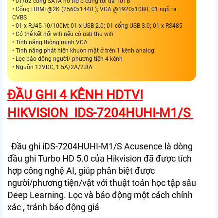
• 01/02 cổng SATA hỗ trợ ổ cứng tối đa 10TB
• Cổng HDMI @2K (2560x1440 ); VGA @1920x1080; 01 ngõ ra
CVBS
• 01 x RJ45 10/100M; 01 x USB 2.0; 01 cổng USB 3.0; 01 x RS485
• Có thể kết nối wifi nếu có usb thu wifi
• Tính năng thông minh VCA
• Tính năng phát hiện khuôn mặt ở trên 1 kênh analog
• Lọc báo động người/ phương tiện 4 kênh
• Nguồn 12VDC, 1.5A/2A/2.8A
ĐẦU GHI 4 KÊNH HDTVI
HIKVISION IDS-7204HUHI-M1/S
Đầu ghi iDS-7204HUHI-M1/S Acusence là dòng
đầu ghi Turbo HD 5.0 của Hikvision đã được tích
hợp công nghệ AI, giúp phân biệt được
người/phương tiện/vật với thuật toán học tập sâu
Deep Learning. Lọc và báo động một cách chính
xác , tránh báo động giả