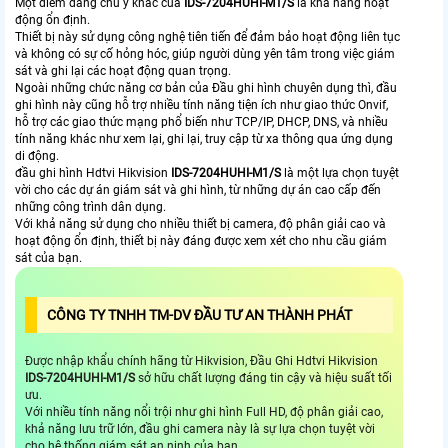
Một điểm đáng chú ý khác của
IDS-7204HUHI-M1/S
là khả năng hoạt
động ổn định.
Thiết bị này sử dụng công nghệ tiên tiến để đảm bảo hoạt động liên tục
và không có sự cố hỏng hóc, giúp người dùng yên tâm trong việc giám
sát và ghi lại các hoạt động quan trọng.
Ngoài những chức năng cơ bản của Đầu ghi hình chuyên dụng thì, đầu
ghi hình này cũng hỗ trợ nhiều tính năng tiện ích như giao thức Onvif,
hỗ trợ các giao thức mạng phổ biến như TCP/IP, DHCP, DNS, và nhiều
tính năng khác như xem lại, ghi lại, truy cập từ xa thông qua ứng dụng
di động.
đầu ghi hình Hdtvi Hikvision
IDS-7204HUHI-M1/S
là một lựa chọn tuyệt
vời cho các dự án giám sát và ghi hình, từ những dự án cao cấp đến
những công trình dân dụng.
Với khả năng sử dụng cho nhiều thiết bị camera, độ phân giải cao và
hoạt động ổn định, thiết bị này đáng được xem xét cho nhu cầu giám
sát của bạn.
CÔNG TY TNHH TM-DV ĐẦU TƯ AN THÀNH PHÁT
Được nhập khẩu chính hãng từ Hikvision, Đầu Ghi Hdtvi Hikvision
IDS-7204HUHI-M1/S
sở hữu chất lượng đáng tin cậy và hiệu suất tối
ưu.
Với nhiều tính năng nổi trội như ghi hình Full HD, độ phân giải cao,
khả năng lưu trữ lớn, đầu ghi camera này là sự lựa chọn tuyệt vời
cho hệ thống giám sát an ninh của bạn.