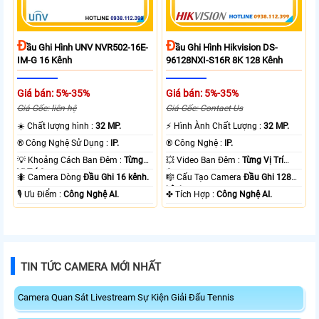
Đ
Đ
Ầu Ghi Hình UNV NVR502-16E-
Ầu Ghi Hình Hikvision DS-
IM-G 16 Kênh
96128NXI-S16R 8K 128 Kênh
Giá bán: 5%-35%
Giá bán: 5%-35%
Giá Gốc: liên hệ
Giá Gốc: Contact Us
☀️ Chất lượng hình :
32 MP.
️⚡ Hình Ành Chất Lượng :
32 MP.
®️ Công Nghệ Sử Dụng :
IP.
®️ Công Nghệ :
IP.
💡 Khoảng Cách Ban Đêm :
Từng
💥 Video Ban Đêm :
Từng Vị Trí
Vị Trí Camera .
Camera .
🐜 Camera Dòng
Đầu Ghi 16 kênh.
🎼️ Cấu Tạo Camera
Đầu Ghi 128
kênh.
️🎙 Ưu Điểm :
Công Nghệ AI.
️✤ Tích Hợp :
Công Nghệ AI.
TIN TỨC CAMERA MỚI NHẤT
Camera Quan Sát Livestream Sự Kiện Giải Đấu Tennis