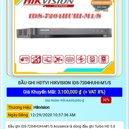
ĐẦU GHI HDTVI HIKVISION IDS-7204HUHI-M1/S
Giá Khuyến Mãi:
3,100,000 ₫
(+ VAT 8%)
30%
Giá Niêm Yết:4,430,000 ₫
Thương Hiệu
Hikvision
Ngày Đăng
12/29/2020 10:37:36 AM
Đầu ghi iDS-7204HUHI-M1/S Acusence là dòng đầu ghi Turbo HD 5.0