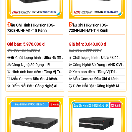
Đ
Đ
Ầu Ghi Hình Hikvision IDS-
Ầu Ghi Hikvision IDS-
7208HUHI-M1-T 8 Kênh
7204HUHI-M1-T 4 Kênh
Giá bán: 5,978,000 ₫
Giá bán: 3,640,000 ₫
Giá Gốc: 8,540,000 ₫
Giá Gốc: 5,200,000 ₫
👁️‍🗨 Chất lượng hình :
Ultra 4k 👍🏾 .
☀️ Chất lượng hình :
Ultra 4k 👍🏾 .
🕉️ Công Nghệ Sử Dụng :
IP.
⚒ Công Nghệ Sử Dụng :
AHD CVI
TVI BCS.
🌛 Hình ảnh ban đêm :
Từng Vị Trí
✪ Xem ban đêm :
Từng Vị Trí
Camera .
Camera .
♊ Mẫu Camera
Đầu Ghi 4 kênh.
⚒ Mẫu Camera
Đầu Ghi 4 kênh.
️💎 Điểm Nỗi Bật :
Công Nghệ AI.
️💮 Điểm Nỗi Bật :
Công Nghệ AI.