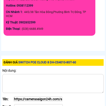
Hotline: 0938112399
Chi Nhánh 1:
445/38 Tân Hòa Đông,Phường Bình Trị Đông, TP
HCM
Kỹ Thuật: 0902652599
Điện Thoại:
(028) 6688.4949
ĐÁNH GIÁ
SWITCH POE CLOUD 8 DH-CS4010-8GT-60
Nội dung:
Tên: