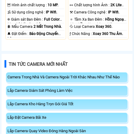
🦉 Hình ảnh chất lượng :
10 MP.
️👀 Chất lượng hình Ảnh :
2K Lite .
🕉️ Sử dụng công nghệ :
IP Wifi.
⚒ Camera Công nghệ :
IP Wifi.
❈ Giám sát Ban Đêm :
Full Color
🔅 Tầm Xa Ban Đêm :
Hồng Ngoại
20m Có Màu Ban Ðêm.
10m Hồng Ngoại Smart IR.
🐜 Mẫu Camera
2 Mắt Trong Nhà.
💦 Loại Camera
Xoay 360.
️🔔 Đặt Điểm :
Báo Động Chuyển
️ƒ Chức Năng :
Xoay 360 Thu Âm.
Động.
TIN TỨC CAMERA MỚI NHẤT
Camera Trong Nhà Và Camera Ngoài Trời Khác Nhau Như Thế Nào
Lắp Camera Giám Sát Phòng Làm Việc
Lắp Camera Kho Hàng Trọn Gói Giá Tốt
Lắp Đặt Camera Bãi Xe
Lắp Camera Quay Video Đóng Hàng Ngoài Sàn