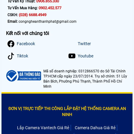
0906.855.330
Tư Vấn Kỹ Thuật:
0902.452.577
Tư Vấn Mua Hàng:
(028) 6688.4949
CSKH:
Email:
congngheanthanhphat@gmail.com
Kết nối với chúng tôi
Facebook
Twitter
Tiktok
Youtube
Mã số doanh nghiệp: 0312866570 do Sở Tài Chính
TP.HCM cấp ngày 23/07/2014. Trụ sở chính: 51 Lũy
Bán Bích, Phường Phú Thạnh, Thành Phố Hồ Chí
Minh
ĐƠN VỊ TRỰC TIẾP THI CÔNG LẮP ĐẶT HỆ THỐNG CAMERA AN
NINH
Lắp Camera Vantech Giá Rẻ
Camera Dahua Giá Rẻ