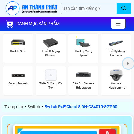
DANH MỤC SẢN PHẨM
Switch Netis
Thiết Bị Mạng
Thiết Bị Mạng
Thiết Bị Mạng
Kbvision
Tplink
Hikvision
Switch Draytek
Thiết Bị Mạng Wi-
Đầu Ghi Camera
Camera
Tek
Hdparagon
Hdparagon
Starlight
›
›
Trang chủ
Switch
Switch PoE Cloud 8 DH-CS4010-8GT-60