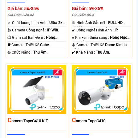
Giá bán: 5%-35%
Giá bán: 5%-35%
Giá Gốc: Liên hệ
Giá Gốc: 00 ₫
🔅 Chất lượng hình Ảnh :
Ultra 2k +
🔆 Hình Ảnh Sắc nét :
FULL HD
.
1080P .
👍 Camera Công nghệ :
IP Wifi.
🌠 Công Nghệ Hình Ảnh :
IP.
💥 Giám sát Ban Đêm :
Hồng
⭐ Khi xem thiếu sáng :
Hồng Ngoại
Ngoại 10m Hồng Ngoại SMD.
10m Hồng Ngoại SMD.
🛡 Camera Thiết Kế
Cube.
🕸️ Camera Thiết Kế
Dome Kim loại
+ Nhựa.
️☣️ Chức Năng :
Thu Âm.
️✔️ Khả Năng :
Thu Âm.
C
C
Amera TapoC410 KIT
Amera TapoC410