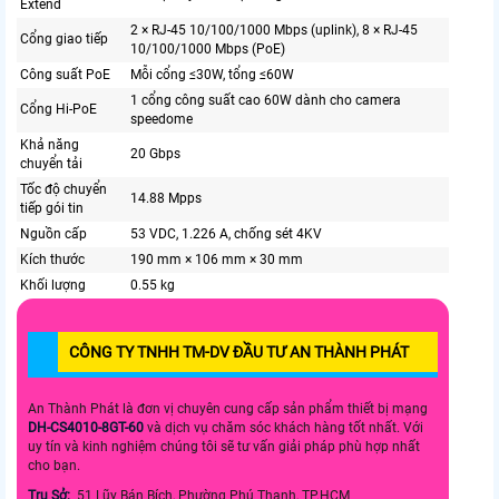
Extend
2 × RJ-45 10/100/1000 Mbps (uplink), 8 × RJ-45
Cổng giao tiếp
10/100/1000 Mbps (PoE)
Công suất PoE
Mỗi cổng ≤30W, tổng ≤60W
1 cổng công suất cao 60W dành cho camera
Cổng Hi-PoE
speedome
Khả năng
20 Gbps
chuyển tải
Tốc độ chuyển
14.88 Mpps
tiếp gói tin
Nguồn cấp
53 VDC, 1.226 A, chống sét 4KV
Kích thước
190 mm × 106 mm × 30 mm
Khối lượng
0.55 kg
CÔNG TY TNHH TM-DV ĐẦU TƯ AN THÀNH PHÁT
An Thành Phát là đơn vị chuyên cung cấp sản phẩm thiết bị mạng
DH-CS4010-8GT-60
và dịch vụ chăm sóc khách hàng tốt nhất. Với
uy tín và kinh nghiệm chúng tôi sẽ tư vấn giải pháp phù hợp nhất
cho bạn.
Trụ Sở:
51 Lũy Bán Bích, Phường Phú Thạnh, TP.HCM