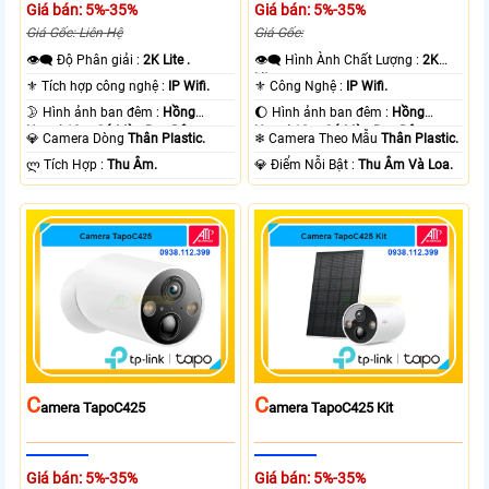
Giá bán: 5%-35%
Giá bán: 5%-35%
Giá Gốc: Liên Hệ
Giá Gốc:
👁️‍🗨 Độ Phân giải :
2K Lite .
👁️‍🗨 Hình Ành Chất Lượng :
2K
Lite .
⚜️ Tích hợp công nghệ :
IP Wifi.
⚜️ Công Nghệ :
IP Wifi.
🌛 Hình ảnh ban đêm :
Hồng
🌔 Hình ảnh ban đêm :
Hồng
Ngoại 10m Có Màu Ban Ðêm.
Ngoại 10m Có Màu Ban Ðêm.
💎 Camera Dòng
Thân Plastic.
❄ Camera Theo Mẫu
Thân Plastic.
️ლ Tích Hợp :
Thu Âm.
️💎 Điểm Nỗi Bật :
Thu Âm Và Loa.
C
C
Amera TapoC425
Amera TapoC425 Kit
Giá bán: 5%-35%
Giá bán: 5%-35%