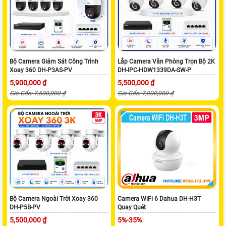
Bộ Camera Giám Sát Công Trình
Lắp Camera Văn Phòng Trọn Bộ 2K
Xoay 360 DH-P3AS-PV
DH-IPC-HDW1339DA-SW-P
5,900,000 ₫
5,500,000 ₫
Giá Gốc: 7,500,000 ₫
Giá Gốc: 7,000,000 ₫
Bộ Camera Ngoài Trời Xoay 360
Camera WiFi 6 Dahua DH-H3T
DH-P5B-PV
Quay Quét
5,500,000 ₫
5%-35%