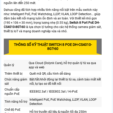
nguồn lên đến 250 mét.
Dahua cũng đã tích hợp nhiều tính năng nổi bật trên mẫu switch này
như: Intelligent PoE, PoE Watchdog, LLDP, VLAN, LOOP Detection... giúp
đảm bảo kết nối mạng luôn ổn định và an toàn. Với thiết kế nhỏ gọn
(190 × 106 × 30 mm), trọng lượng nhẹ (0.55 kg),
Switch 8 Port PoE DH-
CS4010-8GT-60
là lựa chọn lý tưởng cho các hệ thống camera giám sát,
thiết bị IoT và mạng doanh nghiệp vừa và nhỏ.
THÔNG SỐ KỸ THUẬT SWITCH 8 POE DH-CS4010-
8GT-60
Qua Cloud (Dolynk Care), hỗ trợ quản lý từ xa qua
Quản lý
app và web
Thêm thiết bị
Quét mã QR, cấu hình dễ dàng
Chức năng giám
Bật/tắt/khởi động lại thiết bị từ xa, cảnh báo mất kết
sát
nối, tự tạo sơ đồ kết nối
Chuẩn cấp
IEEE802.3af / IEEE802.3at / Hi-PoE
nguồn PoE
Intelligent PoE, PoE Watchdog, LLDP, VLAN, LOOP
Tính năng hỗ trợ
Detection
Chế độ PoE
Hỗ trợ truyền dữ liệu & nguồn tối đa 250m