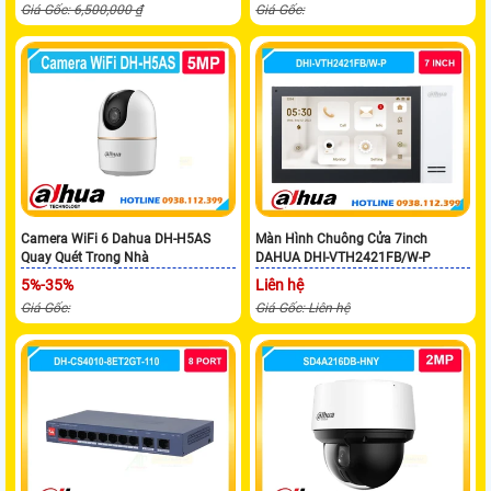
Giá Gốc: 6,500,000 ₫
Giá Gốc:
Camera WiFi 6 Dahua DH-H5AS
Màn Hình Chuông Cửa 7inch
Quay Quét Trong Nhà
DAHUA DHI-VTH2421FB/W-P
5%-35%
Liên hệ
Giá Gốc:
Giá Gốc: Liên hệ