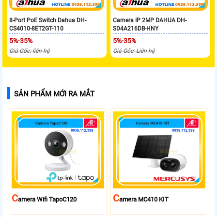
8-Port PoE Switch Dahua DH-
Camera IP 2MP DAHUA DH-
CS4010-8ET2GT-110
SD4A216DB-HNY
5%-35%
5%-35%
Giá Gốc: liên hệ
Giá Gốc: Liên hệ
SẢN PHẨM MỚI RA MẮT
C
C
Amera Wifi TapoC120
Amera MC410 KIT