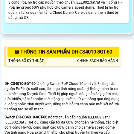
8 cổng PoE hỗ trợ cấp nguồn theo chuẩn IEEE802.3af/at và 1 cổng Hi-
PoE riêng biệt 60W phù hợp cho camera speed dome. Thiết bị hỗ trợ
quản lý từ xa qua nền tảng Cloud Dolynk Care dễ dàng thêm thiết bị
bằng mã QR.
📖 THÔNG TIN SẢN PHẨM DH-CS4010-8GT-60
THÔNG SỐ KỸ THUẬT
CHÍNH SÁCH BẢO HÀNH
DH-CS4010-8GT-60
là dòng Switch PoE Cloud 10 port với 8 cổng cấp
nguồn PoE hiệu suất cao, tích hợp tính năng quản lý thông minh từ xa
qua nền tảng Dolynk Care. Thiết bị giúp người dùng dễ dàng giám sát,
điều khiển, bật/tắt hoặc khởi động lại thiết bị từ xa thông qua ứng dụng
di động hoặc trình duyệt web, đồng thời hỗ trợ cảnh báo mất kết nối và
tự động tạo sơ đồ mạng.
Switch DH-CS4010-8GT-60
hỗ trợ chuẩn cấp nguồn IEEE802.3af /
IEEE802.3at / Hi-PoE, cung cấp tối đa 60W cho toàn hệ thống, đặc biệt
có 1 cổng Hi-PoE công suất cao 60W dành cho camera speed dome.
Với tính năng PoE Extend, thiết bị cho phép truyền tín hiệu và cấp