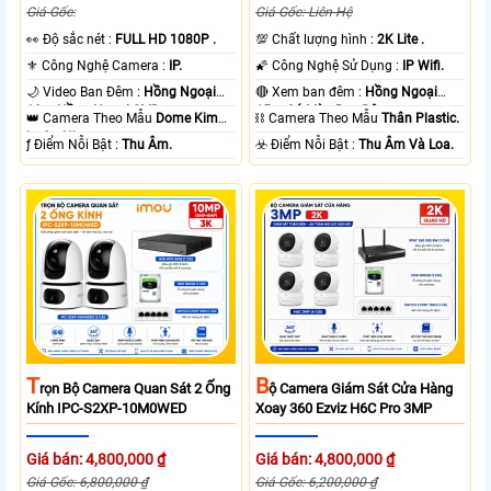
Giá Gốc:
Giá Gốc: Liên Hệ
️👀 Độ sắc nét :
FULL HD 1080P .
💯 Chất lượng hình :
2K Lite .
⚜️ Công Nghệ Camera :
IP.
🌠 Công Nghệ Sử Dụng :
IP Wifi.
🌙 Video Ban Đêm :
Hồng Ngoại
🔴 Xem ban đêm :
Hồng Ngoại
10m Hồng Ngoại SMD.
15m Có Màu Ban Ðêm.
👑 Camera Theo Mẫu
Dome Kim
⛓ Camera Theo Mẫu
Thân Plastic.
loại + Nhựa.
️ƒ Điểm Nỗi Bật :
Thu Âm.
️☣️ Điểm Nỗi Bật :
Thu Âm Và Loa.
T
B
Rọn Bộ Camera Quan Sát 2 Ống
Ộ Camera Giám Sát Cửa Hàng
Kính IPC-S2XP-10M0WED
Xoay 360 Ezviz H6C Pro 3MP
Giá bán: 4,800,000 ₫
Giá bán: 4,800,000 ₫
Giá Gốc: 6,800,000 ₫
Giá Gốc: 6,200,000 ₫