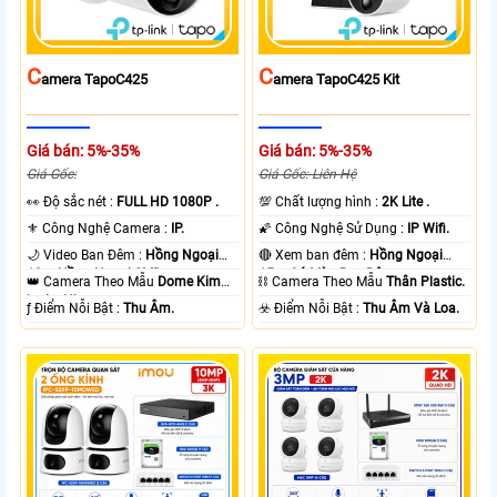
C
C
Amera TapoC425
Amera TapoC425 Kit
Giá bán: 5%-35%
Giá bán: 5%-35%
Giá Gốc:
Giá Gốc: Liên Hệ
️👀 Độ sắc nét :
FULL HD 1080P .
💯 Chất lượng hình :
2K Lite .
⚜️ Công Nghệ Camera :
IP.
🌠 Công Nghệ Sử Dụng :
IP Wifi.
🌙 Video Ban Đêm :
Hồng Ngoại
🔴 Xem ban đêm :
Hồng Ngoại
10m Hồng Ngoại SMD.
15m Có Màu Ban Ðêm.
👑 Camera Theo Mẫu
Dome Kim
⛓ Camera Theo Mẫu
Thân Plastic.
loại + Nhựa.
️ƒ Điểm Nỗi Bật :
Thu Âm.
️☣️ Điểm Nỗi Bật :
Thu Âm Và Loa.