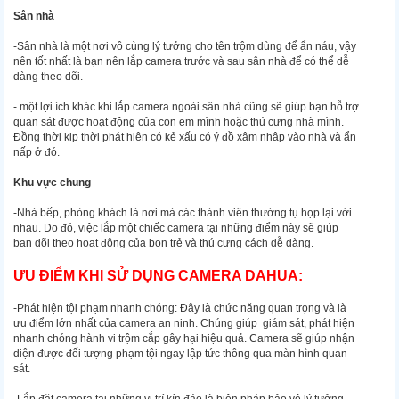
Sân nhà
-Sân nhà là một nơi vô cùng lý tưởng cho tên trộm dùng để ẩn náu, vậy
nên tốt nhất là bạn nên lắp camera trước và sau sân nhà để có thể dễ
dàng theo dõi.
- một lợi ích khác khi lắp camera ngoài sân nhà cũng sẽ giúp bạn hỗ trợ
quan sát được hoạt động của con em mình hoặc thú cưng nhà mình.
Đồng thời kịp thời phát hiện có kẻ xấu có ý đồ xâm nhập vào nhà và ẩn
nấp ở đó.
Khu vực chung
-Nhà bếp, phòng khách là nơi mà các thành viên thường tụ họp lại với
nhau. Do đó, việc lắp một chiếc camera tại những điểm này sẽ giúp
bạn dõi theo hoạt động của bọn trẻ và thú cưng cách dễ dàng.
ƯU ĐIỂM KHI SỬ DỤNG CAMERA DAHUA:
-Phát hiện tội phạm nhanh chóng: Đây là chức năng quan trọng và là
ưu điểm lớn nhất của camera an ninh. Chúng giúp giám sát, phát hiện
nhanh chóng hành vi trộm cắp gây hại hiệu quả. Camera sẽ giúp nhận
diện được đối tượng phạm tội ngay lập tức thông qua màn hình quan
sát.
-Lắp đặt camera tại những vị trí kín đáo là biện pháp bảo vệ lý tưởng