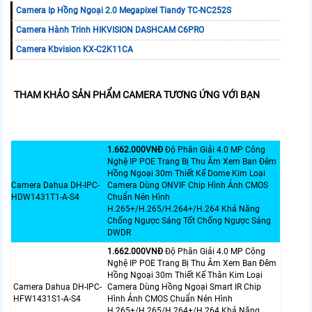
Camera Ip Hồng Ngoại 2.0 Megapixel Tiandy TC-NC252S
Camera Hành Trinh HIKVISION DASHCAM C6PRO
Camera Kbvision KX-C2K11CA
THAM KHẢO SẢN PHẨM CAMERA TƯƠNG ỨNG VỚI BẠN
1.662.000VNÐ
Độ Phân Giải 4.0 MP Công
Nghệ IP POE Trang Bị Thu Âm Xem Ban Đêm
Hồng Ngoại 30m Thiết Kế Dome Kim Loại
Camera Dahua DH-IPC-
Camera Dùng ONVIF Chip Hình Ảnh CMOS
HDW1431T1-A-S4
Chuẩn Nén Hình
H.265+/H.265/H.264+/H.264 Khả Năng
Chống Ngược Sáng Tốt Chống Ngược Sáng
DWDR
1.662.000VNÐ
Độ Phân Giải 4.0 MP Công
Nghệ IP POE Trang Bị Thu Âm Xem Ban Đêm
Hồng Ngoại 30m Thiết Kế Thân Kim Loại
Camera Dahua DH-IPC-
Camera Dùng Hồng Ngoại Smart IR Chip
HFW1431S1-A-S4
Hình Ảnh CMOS Chuẩn Nén Hình
H.265+/H.265/H.264+/H.264 Khả Năng