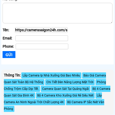
Tên:
Email:
Phone:
Thông Tin:
Lắp Camera Ip Nhà Xưởng Giá Bao Nhiêu
Báo Giá Camera
Quan Sát Toàn Bộ Hệ Thống
Chi Tiết Đèn Năng Lượng Mặt Trời
Phòng
Chống Trộm Cắp Dịp Tết.
Camera Quan Sát Tại Quảng Ngãi
Bộ 4 Camera
Quan Sát Gia Đình 4K
Bộ 4 Camera Kho Xưởng Giá Rẻ Siêu Nét
Lắp
Camera An Ninh Ngoài Trời Chất Lượng 4K
Bộ Camera IP Sắc Nét Văn
Phòng