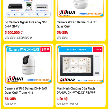
Bộ Camera Ngoài Trời Xoay 360
Camera WiFi 6 Dahua DH-H3T
DH-P5B-PV
Quay Quét
5,500,000 ₫
5%-35%
Giá Gốc: 6,500,000 ₫
Giá Gốc:
Camera WiFi 6 Dahua DH-H5AS
Màn Hình Chuông Cửa 7inch
Quay Quét Trong Nhà
DAHUA DHI-VTH2421FB/W-P
5%-35%
Liên hệ
Giá Gốc:
Giá Gốc: Liên hệ