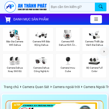
DANH MỤC SẢN PHẨM
Báo Gia Camera
Camera Wifi Báo
Camera Wifi
Camera Thiết Lập
Wifi Dahua
Động Dahua
Dahua Hình Ảnh
Vành Đai Dahua
3K
Camera Dahua
Camera Dahua
Camera Imou
Bộ Camera Full
Xoay 360 Độ
Công Nghệ Ai
Cube
Color
›
›
›
Trang chủ
Camera Quan Sát
Camera ngoài trời
Camera Ngoài Tr