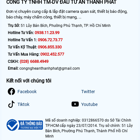
CÔNG TY TNHH TM-DV ĐẦU TƯ AN THÀNH PHÁT
Đơn vị chuyên cung cấp & lắp đặt camera quan sát, thiết bị báo động,
báo cháy, máy chấm công, thiết bị mạng, ...
Trụ Sở:
51 Lũy Bán Bích, Phường Phú Thạnh, TP. Hồ Chí Minh
0938.11.23.99
Hotline Tư Vấn:
0906.72.73.77
Hotline Tư Vấn 1:
0906.855.330
Tư Vấn Kỹ Thuật:
0902.452.577
Tư Vấn Mua Hàng:
(028) 6688.4949
CSKH:
Email:
congngheanthanhphat@gmail.com
Kết nối với chúng tôi
Facebook
Twitter
Tiktok
Youtube
Mã số doanh nghiệp: 0312866570 do Sở Tài Chính
TP.HCM cấp ngày 23/07/2014. Trụ sở chính: 51 Lũy
Bán Bích, Phường Phú Thạnh, Thành Phố Hồ Chí
Minh