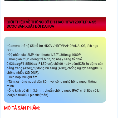
GIỚI THIỆU VỀ THÔNG SỐ DH-HAC-HFW1200TLP-A-S5
ĐƯỢC SẢN XUẤT BỞI DAHUA
• Camera thế hệ S5 hỗ trợ HDCVI/HDTVI/AHD/ANALOG, tích hợp
OSD
• Độ phân giải 2MP kích thước 1/2.7”, 30fps@1080P
• Thời gian thực không trễ hình, độ nhạy sáng tối thiểu
0.02Lux@F1.85(0Lux IR LED on), chế độ ngày đêm(ICR), tự động cân
bằng trắng (AWB), tự động bù sáng (AGC), chống ngược sáng(BLC),
chống nhiễu (2D-DNR).
• Tích hợp Mic ghi âm
• Tầm xa hồng ngoại đến 80m với công nghệ hồng ngoại thông
minh
• Ống kính cố định 3.6mm, chuẩn chống nước IP67, chất liệu vỏ kim
loại(bìa trước) + plastic(thân)
MÔ TẢ SẢN PHẨM: