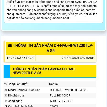
thiết kế vỏ kim loại, màu trắng trang nhã sang trọng. CAMERA DAHUA
DH-HAC-HFW1200TLP-A-S5 chất lượng sử dụng cho mọi nhà, camera
cho văn phòng công ty, camera cho shop thời trang quần áo, camera
cho quán café… Sản phẩm chất lượng siêu nét, tiết kiệm chi phí khi lắp
đặt, đảm bảo hài lòng khách hàng khó tính nhất
📖 THÔNG TIN SẢN PHẨM DH-HAC-HFW1200TLP-
A-S5
THÔNG SỐ KỸ THUẬT
CHÍNH SÁCH BẢO HÀNH
THÔNG TIN SẢN PHẨM CAMERA DH-HAC-
HFW1200TLP-A-S5
🏷 Hãng Sản Xuất
Dahua
🕸 Model Camera Quan Sát
DH-HAC-HFW1200TLP-A-S5
🦉 Độ phân giải
FULL HD 1080P
⚜️ Công nghệ
AHD CVI TVI BCS
🔰 Cảm biến hình ảnh
CMOS