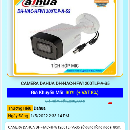
CAMERA DAHUA DH-HAC-HFW1200TLP-A-S5
Giá Khuyến Mãi:
30%
(+ VAT 8%)
Giá Niêm Yết:2,238,000 ₫
Thương Hiệu
Dahua
Ngày Đăng
1/5/2022 2:33:14 PM
CAMERA DAHUA DH-HAC-HFW1200TLP-A-S5 sử dụng hồng ngoại 80m,