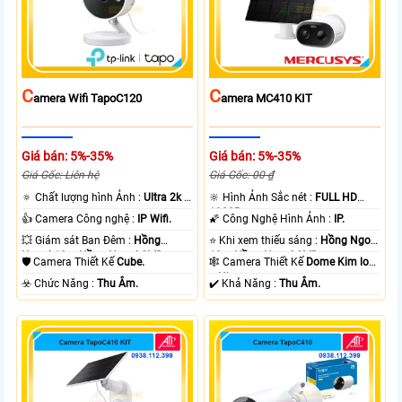
C
C
Amera Wifi TapoC120
Amera MC410 KIT
Giá bán: 5%-35%
Giá bán: 5%-35%
Giá Gốc: Liên hệ
Giá Gốc: 00 ₫
🔅 Chất lượng hình Ảnh :
Ultra 2k +
🔆 Hình Ảnh Sắc nét :
FULL HD
.
1080P .
👍 Camera Công nghệ :
IP Wifi.
🌠 Công Nghệ Hình Ảnh :
IP.
💥 Giám sát Ban Đêm :
Hồng
⭐ Khi xem thiếu sáng :
Hồng Ngoại
Ngoại 10m Hồng Ngoại SMD.
10m Hồng Ngoại SMD.
🛡 Camera Thiết Kế
Cube.
🕸️ Camera Thiết Kế
Dome Kim loại
+ Nhựa.
️☣️ Chức Năng :
Thu Âm.
️✔️ Khả Năng :
Thu Âm.