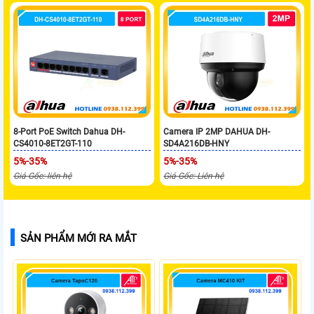
8-Port PoE Switch Dahua DH-
Camera IP 2MP DAHUA DH-
CS4010-8ET2GT-110
SD4A216DB-HNY
5%-35%
5%-35%
Giá Gốc: liên hệ
Giá Gốc: Liên hệ
SẢN PHẨM MỚI RA MẮT