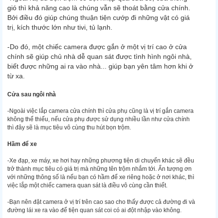
gió thì khả năng cao là chúng vẫn sẽ thoát bằng cửa chính.
Bởi điều đó giúp chúng thuận tiện cướp đi những vật có giá
trị, kích thước lớn như tivi, tủ lạnh.
-Do đó, một chiếc camera được gắn ở một vị trí cao ở cửa
chính sẽ giúp chủ nhà dễ quan sát được tình hình ngôi nhà,
biết được những ai ra vào nhà... giúp bạn yên tâm hơn khi ở
từ xa.
Cửa sau ngôi nhà
-Ngoài việc lắp camera cửa chính thì cửa phụ cũng là vị trí gắn camera
không thể thiếu, nếu cửa phụ được sử dụng nhiều lần như cửa chính
thì đây sẽ là mục tiêu vô cùng thu hút bọn trộm.
Hầm để xe
-Xe đạp, xe máy, xe hơi hay những phương tiện di chuyển khác sẽ đều
trở thành mục tiêu có giá trị mà những tên trộm nhắm tới. Ấn tượng ơn
với những thông số là nếu bạn có hầm để xe riêng hoặc ở nơi khác, thì
việc lắp một chiếc camera quan sát là điều vô cùng cần thiết.
-Bạn nên đặt camera ở vị trí trên cao sao cho thấy được cả đường đi và
đường lái xe ra vào để tiện quan sát coi có ai đột nhập vào không.