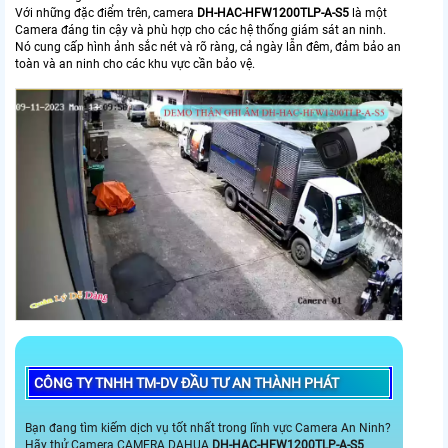
Với những đặc điểm trên, camera
DH-HAC-HFW1200TLP-A-S5
là một
Camera đáng tin cậy và phù hợp cho các hệ thống giám sát an ninh.
Nó cung cấp hình ảnh sắc nét và rõ ràng, cả ngày lẫn đêm, đảm bảo an
toàn và an ninh cho các khu vực cần bảo vệ.
CÔNG TY TNHH TM-DV ĐẦU TƯ AN THÀNH PHÁT
Bạn đang tìm kiếm dịch vụ tốt nhất trong lĩnh vực Camera An Ninh?
Hãy thử Camera CAMERA DAHUA
DH-HAC-HFW1200TLP-A-S5