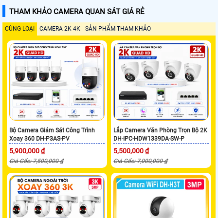
THAM KHẢO CAMERA QUAN SÁT GIÁ RẺ
CÙNG LOẠI
CAMERA 2K 4K
SẢN PHẨM THAM KHẢO
Bộ Camera Giám Sát Công Trình
Lắp Camera Văn Phòng Trọn Bộ 2K
Xoay 360 DH-P3AS-PV
DH-IPC-HDW1339DA-SW-P
5,900,000 ₫
5,500,000 ₫
Giá Gốc: 7,500,000 ₫
Giá Gốc: 7,000,000 ₫