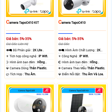
C
C
Amera TapoC410 KIT
Amera TapoC410
Giá bán: 5%-35%
Giá bán: 5%-35%
Giá Gốc: Liên Hệ
Giá Gốc:
👁️‍🗨 Độ Phân giải :
2K Lite .
👁️‍🗨 Hình Ành Chất Lượng :
2K
Lite .
⚜️ Tích hợp công nghệ :
IP Wifi.
⚜️ Công Nghệ :
IP Wifi.
🌛 Hình ảnh ban đêm :
Hồng
🌔 Hình ảnh ban đêm :
Hồng
Ngoại 10m Có Màu Ban Ðêm.
Ngoại 10m Có Màu Ban Ðêm.
💎 Camera Dòng
Thân Plastic.
❄ Camera Theo Mẫu
Thân Plastic.
️ლ Tích Hợp :
Thu Âm.
️💎 Điểm Nỗi Bật :
Thu Âm Và Loa.