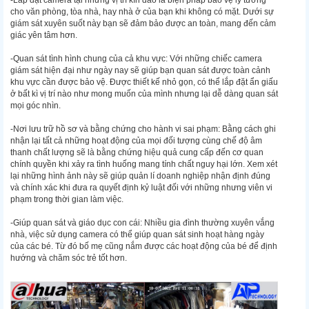
cho văn phòng, tòa nhà, hay nhà ở của bạn khi không có mặt. Dưới sự
giám sát xuyên suốt này bạn sẽ đảm bảo được an toàn, mang đến cảm
giác yên tâm hơn.
-Quan sát tình hình chung của cả khu vực: Với những chiếc camera
giám sát hiện đại như ngày nay sẽ giúp bạn quan sát được toàn cảnh
khu vực cần được bảo vệ. Được thiết kế nhỏ gọn, có thể lắp đặt ẩn giấu
ở bất kì vị trí nào như mong muốn của mình nhưng lại dễ dàng quan sát
mọi góc nhìn.
-Nơi lưu trữ hồ sơ và bằng chứng cho hành vi sai phạm: Bằng cách ghi
nhận lại tất cả những hoạt động của mọi đối tượng cùng chế độ âm
thanh chất lượng sẽ là bằng chứng hiệu quả cung cấp đến cơ quan
chính quyền khi xảy ra tình huống mang tính chất nguy hại lớn. Xem xét
lại những hình ảnh này sẽ giúp quản lí doanh nghiệp nhận định đúng
và chính xác khi đưa ra quyết định kỷ luật đối với những nhưng viên vi
phạm trong thời gian làm việc.
-Giúp quan sát và giáo dục con cái: Nhiều gia đình thường xuyên vắng
nhà, việc sử dụng camera có thể giúp quan sát sinh hoạt hàng ngày
của các bé. Từ đó bố mẹ cũng nắm được các hoạt động của bé để định
hướng và chăm sóc trẻ tốt hơn.