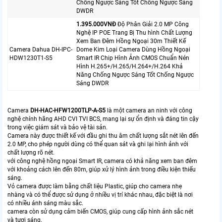
Chống Ngược Sáng Tốt Chống Ngược Sáng
DWDR
1.395.000VNÐ
Độ Phân Giải 2.0 MP Công
Nghệ IP POE Trang Bị Thu hình Chất Lượng
Xem Ban Đêm Hồng Ngoại 30m Thiết Kế
Camera Dahua DH-IPC-
Dome Kim Loại Camera Dùng Hồng Ngoại
HDW1230T1-S5
Smart IR Chip Hình Ảnh CMOS Chuẩn Nén
Hình H.265+/H.265/H.264+/H.264 Khả
Năng Chống Ngược Sáng Tốt Chống Ngược
Sáng DWDR
Camera
DH-HAC-HFW1200TLP-A-S5
là một camera an ninh với công
nghệ chính hãng AHD CVI TVI BCS, mang lại sự ổn định và đáng tin cậy
trong việc giám sát và bảo vệ tài sản.
Camera này được thiết kế với đầu ghi thu âm chất lượng sắt nét lên đến
2.0 MP, cho phép người dùng có thể quan sát và ghi lại hình ảnh với
chất lượng rõ nét.
với công nghệ hồng ngoại Smart IR, camera có khả năng xem ban đêm
với khoảng cách lên đến 80m, giúp xử lý hình ảnh trong điều kiện thiếu
sáng.
Vỏ camera được làm bằng chất liệu Plastic, giúp cho camera nhẹ
nhàng và có thể được sử dụng ở nhiều vị trí khác nhau, đặc biệt là nơi
có nhiều ánh sáng màu sắc.
camera còn sử dụng cảm biến CMOS, giúp cung cấp hình ảnh sắc nét
và tươi sáng.