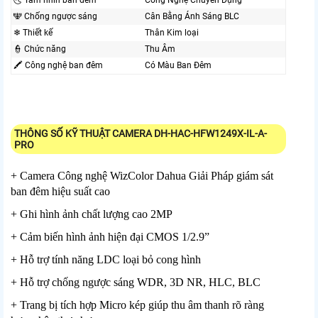
🌜 Tầm nhìn ban đêm
Công Nghệ Chuyên Dụng
🕎 Chống ngược sáng
Cân Bằng Ánh Sáng BLC
❄ Thiết kế
Thân Kim loại
👮 Chức năng
Thu Âm
🖍 Công nghệ ban đêm
Có Màu Ban Ðêm
THÔNG SỐ KỸ THUẬT CAMERA DH-HAC-HFW1249X-IL-A-
PRO
+ Camera Công nghệ WizColor Dahua Giải Pháp giám sát
ban đêm hiệu suất cao
+ Ghi hình ảnh chất lượng cao 2MP
+ Cảm biến hình ảnh hiện đại CMOS 1/2.9”
+ Hỗ trợ tính năng LDC loại bỏ cong hình
+ Hỗ trợ chống ngược sáng WDR, 3D NR, HLC, BLC
+ Trang bị tích hợp Micro kép giúp thu âm thanh rõ ràng