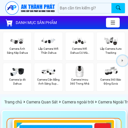
DANH MỤC SẢN PHẨM
Camera Ánh
Lắp Camera Wifi
Camera Wifi
Lắp Camera Auto
Sáng Kép Dahua
Thân Dahua
Dahua Có Màu
Tracking
Ban Đêm
Camera Ip 4k
Camera Cân Bằng
Camera Imou
Camera 360 Báo
Dahua
Ánh Sáng Super
360 Trong Nhà
Động Ezviz
Adapt
›
›
›
Trang chủ
Camera Quan Sát
Camera ngoài trời
Camera Ngoài Tr