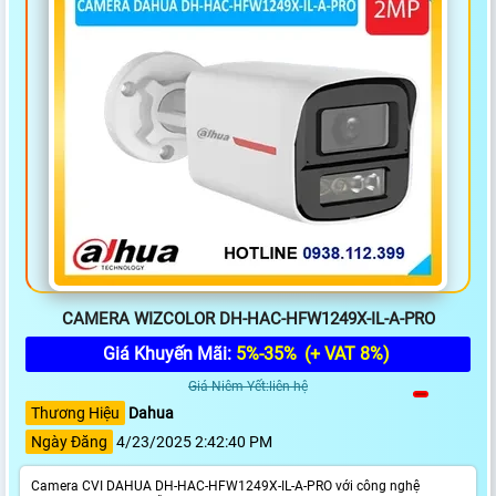
CAMERA WIZCOLOR DH-HAC-HFW1249X-IL-A-PRO
Giá Khuyến Mãi:
5%-35%
(+ VAT 8%)
Giá Niêm Yết:liên hệ
Thương Hiệu
Dahua
Ngày Đăng
4/23/2025 2:42:40 PM
Camera CVI DAHUA DH-HAC-HFW1249X-IL-A-PRO với công nghệ