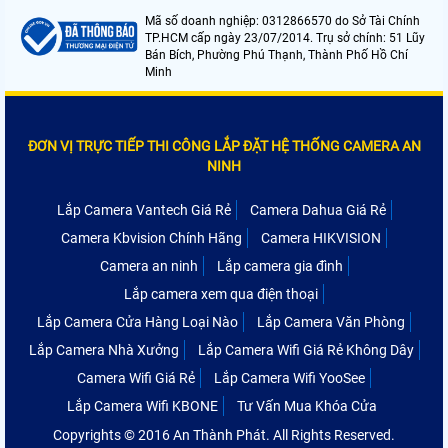
Mã số doanh nghiệp: 0312866570 do Sở Tài Chính
TP.HCM cấp ngày 23/07/2014. Trụ sở chính: 51 Lũy
Bán Bích, Phường Phú Thạnh, Thành Phố Hồ Chí
Minh
ĐƠN VỊ TRỰC TIẾP THI CÔNG LẮP ĐẶT HỆ THỐNG CAMERA AN
NINH
Lắp Camera Vantech Giá Rẻ
Camera Dahua Giá Rẻ
Camera Kbvision Chính Hãng
Camera HIKVISION
Camera an ninh
Lắp camera gia đình
Lắp camera xem qua điện thoại
Lắp Camera Cửa Hàng Loại Nào
Lắp Camera Văn Phòng
Lắp Camera Nhà Xưởng
Lắp Camera Wifi Giá Rẻ Không Dây
Camera Wifi Giá Rẻ
Lắp Camera Wifi YooSee
Lắp Camera Wifi KBONE
Tư Vấn Mua Khóa Cửa
Copyrights © 2016 An Thành Phát. All Rights Reserved.