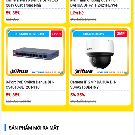
Camera WiFi 6 Dahua DH-H5AS
Màn Hình Chuông Cửa 7inch
Quay Quét Trong Nhà
DAHUA DHI-VTH2421FB/W-P
5%-35%
Liên hệ
Giá Gốc:
Giá Gốc: Liên hệ
8-Port PoE Switch Dahua DH-
Camera IP 2MP DAHUA DH-
CS4010-8ET2GT-110
SD4A216DB-HNY
5%-35%
5%-35%
Giá Gốc: liên hệ
Giá Gốc: Liên hệ
SẢN PHẨM MỚI RA MẮT