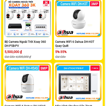
Bộ Camera Ngoài Trời Xoay 360
Camera WiFi 6 Dahua DH-H3T
DH-P5B-PV
Quay Quét
5,500,000 ₫
5%-35%
Giá Gốc: 6,500,000 ₫
Giá Gốc: