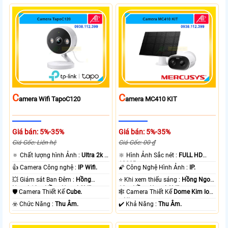
C
C
Amera Wifi TapoC120
Amera MC410 KIT
Giá bán: 5%-35%
Giá bán: 5%-35%
Giá Gốc: Liên hệ
Giá Gốc: 00 ₫
🔅 Chất lượng hình Ảnh :
Ultra 2k +
🔆 Hình Ảnh Sắc nét :
FULL HD
.
1080P .
👍 Camera Công nghệ :
IP Wifi.
🌠 Công Nghệ Hình Ảnh :
IP.
💥 Giám sát Ban Đêm :
Hồng
⭐ Khi xem thiếu sáng :
Hồng Ngoại
Ngoại 10m Hồng Ngoại SMD.
10m Hồng Ngoại SMD.
🛡 Camera Thiết Kế
Cube.
🕸️ Camera Thiết Kế
Dome Kim loại
+ Nhựa.
️☣️ Chức Năng :
Thu Âm.
️✔️ Khả Năng :
Thu Âm.