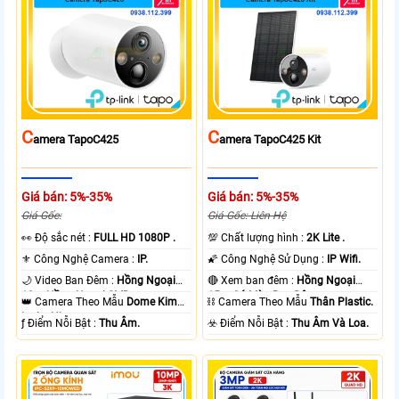
C
C
Amera TapoC425
Amera TapoC425 Kit
Giá bán: 5%-35%
Giá bán: 5%-35%
Giá Gốc:
Giá Gốc: Liên Hệ
️👀 Độ sắc nét :
FULL HD 1080P .
💯 Chất lượng hình :
2K Lite .
⚜️ Công Nghệ Camera :
IP.
🌠 Công Nghệ Sử Dụng :
IP Wifi.
🌙 Video Ban Đêm :
Hồng Ngoại
🔴 Xem ban đêm :
Hồng Ngoại
10m Hồng Ngoại SMD.
15m Có Màu Ban Ðêm.
👑 Camera Theo Mẫu
Dome Kim
⛓ Camera Theo Mẫu
Thân Plastic.
loại + Nhựa.
️ƒ Điểm Nỗi Bật :
Thu Âm.
️☣️ Điểm Nỗi Bật :
Thu Âm Và Loa.