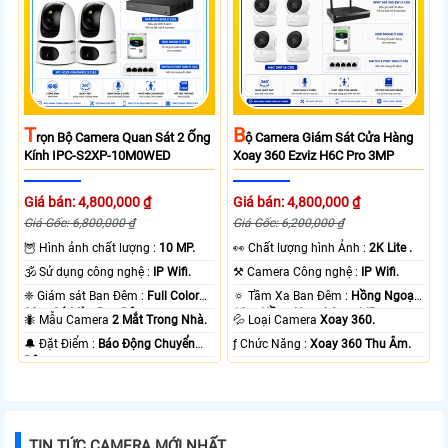
T
B
Rọn Bộ Camera Quan Sát 2 Ống
Ộ Camera Giám Sát Cửa Hàng
Kính IPC-S2XP-10M0WED
Xoay 360 Ezviz H6C Pro 3MP
Giá bán: 4,800,000 ₫
Giá bán: 4,800,000 ₫
Giá Gốc: 6,800,000 ₫
Giá Gốc: 6,200,000 ₫
🦉 Hình ảnh chất lượng :
10 MP.
️👀 Chất lượng hình Ảnh :
2K Lite .
🕉️ Sử dụng công nghệ :
IP Wifi.
⚒ Camera Công nghệ :
IP Wifi.
❈ Giám sát Ban Đêm :
Full Color
🔅 Tầm Xa Ban Đêm :
Hồng Ngoại
20m Có Màu Ban Ðêm.
10m Hồng Ngoại Smart IR.
🐜 Mẫu Camera
2 Mắt Trong Nhà.
💦 Loại Camera
Xoay 360.
️🔔 Đặt Điểm :
Báo Động Chuyển
️ƒ Chức Năng :
Xoay 360 Thu Âm.
Động.
TIN TỨC CAMERA MỚI NHẤT