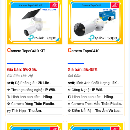
C
C
Amera TapoC410 KIT
Amera TapoC410
Giá bán: 5%-35%
Giá bán: 5%-35%
Giá Gốc: Liên Hệ
Giá Gốc:
👁️‍🗨 Độ Phân giải :
2K Lite .
👁️‍🗨 Hình Ành Chất Lượng :
2K
Lite .
⚜️ Tích hợp công nghệ :
IP Wifi.
⚜️ Công Nghệ :
IP Wifi.
🌛 Hình ảnh ban đêm :
Hồng
🌔 Hình ảnh ban đêm :
Hồng
Ngoại 10m Có Màu Ban Ðêm.
Ngoại 10m Có Màu Ban Ðêm.
💎 Camera Dòng
Thân Plastic.
❄ Camera Theo Mẫu
Thân Plastic.
️ლ Tích Hợp :
Thu Âm.
️💎 Điểm Nỗi Bật :
Thu Âm Và Loa.