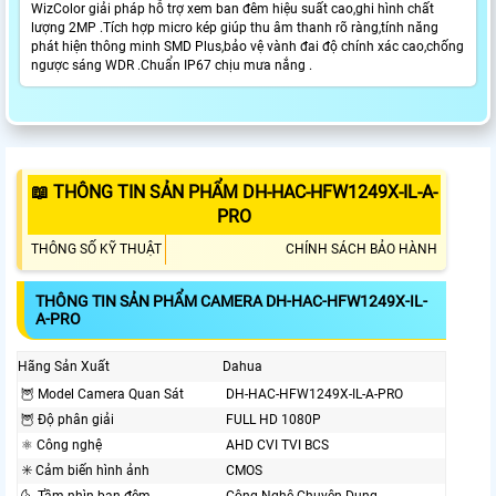
WizColor giải pháp hỗ trợ xem ban đêm hiệu suất cao,ghi hình chất
lượng 2MP .Tích hợp micro kép giúp thu âm thanh rõ ràng,tính năng
phát hiện thông minh SMD Plus,bảo vệ vành đai độ chính xác cao,chống
ngược sáng WDR .Chuẩn IP67 chịu mưa nắng .
📖 THÔNG TIN SẢN PHẨM DH-HAC-HFW1249X-IL-A-
PRO
THÔNG SỐ KỸ THUẬT
CHÍNH SÁCH BẢO HÀNH
THÔNG TIN SẢN PHẨM CAMERA DH-HAC-HFW1249X-IL-
A-PRO
Hãng Sản Xuất
Dahua
🦉 Model Camera Quan Sát
DH-HAC-HFW1249X-IL-A-PRO
🦉 Độ phân giải
FULL HD 1080P
⚛️ Công nghệ
AHD CVI TVI BCS
✳️ Cảm biến hình ảnh
CMOS