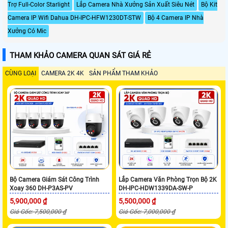
Trợ Full-Color Starlight
Lắp Camera Nhà Xưởng Sản Xuất Siêu Nét
Bộ Kit
Camera IP Wifi Dahua DH-IPC-HFW1230DT-STW
Bộ 4 Camera IP Nhà
Xưởng Có Mic
THAM KHẢO CAMERA QUAN SÁT GIÁ RẺ
CÙNG LOẠI
CAMERA 2K 4K
SẢN PHẨM THAM KHẢO
Bộ Camera Giám Sát Công Trình
Lắp Camera Văn Phòng Trọn Bộ 2K
Xoay 360 DH-P3AS-PV
DH-IPC-HDW1339DA-SW-P
5,900,000 ₫
5,500,000 ₫
Giá Gốc: 7,500,000 ₫
Giá Gốc: 7,000,000 ₫