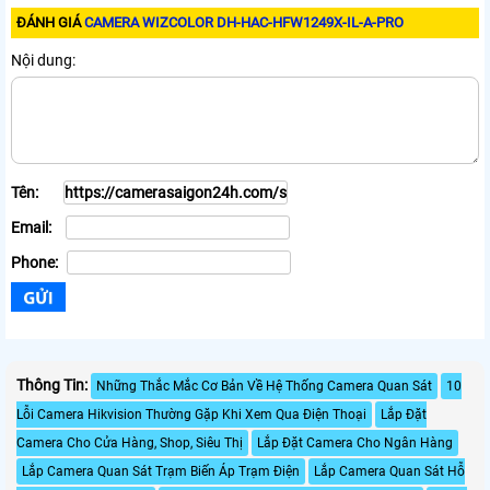
ĐÁNH GIÁ
CAMERA WIZCOLOR DH-HAC-HFW1249X-IL-A-PRO
Nội dung:
Tên:
Email:
Phone:
Thông Tin:
Những Thắc Mắc Cơ Bản Về Hệ Thống Camera Quan Sát
10
Lỗi Camera Hikvision Thường Gặp Khi Xem Qua Điện Thoại
Lắp Đặt
Camera Cho Cửa Hàng, Shop, Siêu Thị
Lắp Đặt Camera Cho Ngân Hàng
Lắp Camera Quan Sát Trạm Biến Áp Trạm Điện
Lắp Camera Quan Sát Hỗ