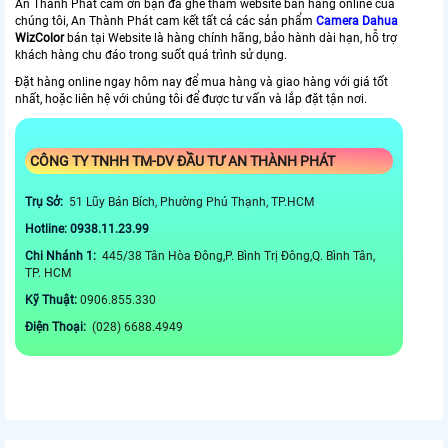
An Thành Phát cám ơn bạn đã ghé thăm website bán hàng online của
chúng tôi, An Thành Phát cam kết tất cả các sản phẩm
Camera Dahua
WizColor
bán tại Website là hàng chính hãng, bảo hành dài hạn, hỗ trợ
khách hàng chu đáo trong suốt quá trình sử dụng.
Đặt hàng online ngay hôm nay để mua hàng và giao hàng với giá tốt
nhất, hoặc liên hệ với chúng tôi để được tư vấn và lắp đặt tận nơi.
CÔNG TY TNHH TM-DV ĐẦU TƯ AN THÀNH PHÁT
Trụ Sở:
51 Lũy Bán Bích, Phường Phú Thạnh, TP.HCM
Hotline: 0938.11.23.99
Chi Nhánh 1:
445/38 Tân Hòa Đông,P. Bình Trị Đông,Q. Bình Tân,
TP. HCM
Kỹ Thuật:
0906.855.330
Điện Thoại:
(028) 6688.4949