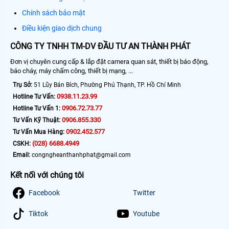
Chính sách bảo mật
Điều kiện giao dịch chung
CÔNG TY TNHH TM-DV ĐẦU TƯ AN THÀNH PHÁT
Đơn vị chuyên cung cấp & lắp đặt camera quan sát, thiết bị báo động,
báo cháy, máy chấm công, thiết bị mạng, ...
Trụ Sở:
51 Lũy Bán Bích, Phường Phú Thạnh, TP. Hồ Chí Minh
0938.11.23.99
Hotline Tư Vấn:
0906.72.73.77
Hotline Tư Vấn 1:
0906.855.330
Tư Vấn Kỹ Thuật:
0902.452.577
Tư Vấn Mua Hàng:
(028) 6688.4949
CSKH:
Email:
congngheanthanhphat@gmail.com
Kết nối với chúng tôi
Facebook
Twitter
Tiktok
Youtube