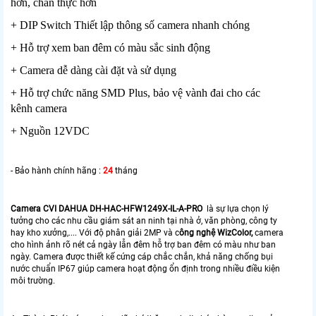
hơn, chân thực hơn
+ DIP Switch Thiết lập thông số camera nhanh chóng
+ Hỗ trợ xem ban đêm có màu sắc sinh động
+ Camera dễ dàng cài đặt và sử dụng
+ Hỗ trợ chức năng SMD Plus, bảo vệ vành đai cho các
kênh camera
+ Nguồn 12VDC
- Bảo hành chính hãng :
24
tháng
Camera CVI DAHUA DH-HAC-HFW1249X-IL-A-PRO
là sự lựa chọn lý
tưởng cho các nhu cầu giám sát an ninh tại nhà ở, văn phòng, công ty
hay kho xưởng,.... Với độ phân giải 2MP và c
ông nghệ WizColor,
camera
cho hình ảnh rõ nét cả ngày lẫn đêm hỗ trợ ban đêm có màu như ban
ngày. Camera được thiết kế cứng cáp chắc chắn, khả năng chống bụi
nước chuẩn IP67 giúp camera hoạt động ổn định trong nhiều điều kiện
môi trường.