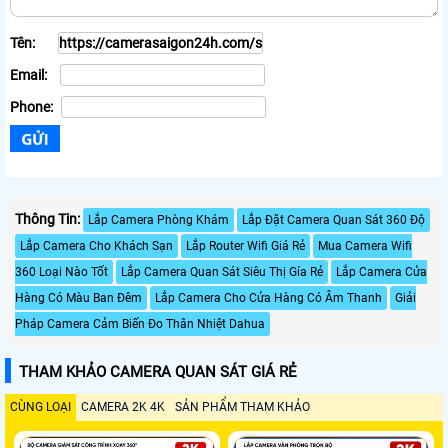
Tên:
Email:
Phone:
Thông Tin:
Lắp Camera Phòng Khám
Lắp Đặt Camera Quan Sát 360 Độ
Lắp Camera Cho Khách Sạn
Lắp Router Wifi Giá Rẻ
Mua Camera Wifi
360 Loại Nào Tốt
Lắp Camera Quan Sát Siêu Thị Gía Rẻ
Lắp Camera Cửa
Hàng Có Màu Ban Đêm
Lắp Camera Cho Cửa Hàng Có Âm Thanh
Giải
Pháp Camera Cảm Biến Đo Thân Nhiệt Dahua
THAM KHẢO CAMERA QUAN SÁT GIÁ RẺ
CÙNG LOẠI
CAMERA 2K 4K
SẢN PHẨM THAM KHẢO