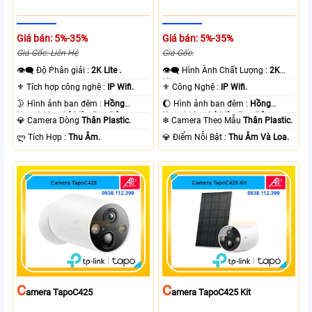
Giá bán: 5%-35%
Giá bán: 5%-35%
Giá Gốc: Liên Hệ
Giá Gốc:
👁️‍🗨 Độ Phân giải :
2K Lite .
👁️‍🗨 Hình Ành Chất Lượng :
2K
Lite .
⚜️ Tích hợp công nghệ :
IP Wifi.
⚜️ Công Nghệ :
IP Wifi.
🌛 Hình ảnh ban đêm :
Hồng
🌔 Hình ảnh ban đêm :
Hồng
Ngoại 10m Có Màu Ban Ðêm.
Ngoại 10m Có Màu Ban Ðêm.
💎 Camera Dòng
Thân Plastic.
❄ Camera Theo Mẫu
Thân Plastic.
️ლ Tích Hợp :
Thu Âm.
️💎 Điểm Nỗi Bật :
Thu Âm Và Loa.
C
C
Amera TapoC425
Amera TapoC425 Kit