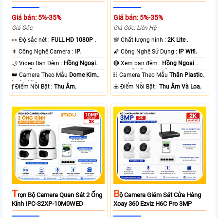
Giá bán: 5%-35%
Giá bán: 5%-35%
Giá Gốc:
Giá Gốc: Liên Hệ
️👀 Độ sắc nét :
FULL HD 1080P .
💯 Chất lượng hình :
2K Lite .
⚜️ Công Nghệ Camera :
IP.
🌠 Công Nghệ Sử Dụng :
IP Wifi.
🌙 Video Ban Đêm :
Hồng Ngoại
🔴 Xem ban đêm :
Hồng Ngoại
10m Hồng Ngoại SMD.
15m Có Màu Ban Ðêm.
👑 Camera Theo Mẫu
Dome Kim
⛓ Camera Theo Mẫu
Thân Plastic.
loại + Nhựa.
️ƒ Điểm Nỗi Bật :
Thu Âm.
️☣️ Điểm Nỗi Bật :
Thu Âm Và Loa.
T
B
Rọn Bộ Camera Quan Sát 2 Ống
Ộ Camera Giám Sát Cửa Hàng
Kính IPC-S2XP-10M0WED
Xoay 360 Ezviz H6C Pro 3MP