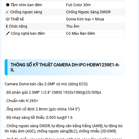
🌚 Tầm nhìn ban đêm
Full Color 30m
☄️ Chống ngược sáng
Chống Ngược Sáng DWDR
🎲 Thiết kế
Dome Kim loại + Nhựa
₤ Chức năng
Thu Âm
🖍 Công nghệ ban đêm
Có Màu Ban Ðêm
THÔNG SỐ KỸ THUẬT CAMERA DH-IPC-HDBW1239E1-A-
IL
Camera Dome bán cầu 2.0MP có mic (dòng ECO)
. Độ phân giải 2.0MP 1/2.8" CMOS 1920x1080@25/30fps
. Chuẩn nén H.265+
. Ống kính cố định 2.8mm (góc nhìna 104.5°)
. Độ nhạy sáng tối thiểu: 0.005 lux@F1.6
. Chống ngược sáng DWDR, tự động cân bằng trắng (AWB), tự động bù
tín hiệu ảnh (AGC), chống ngược sáng(BLC), chống nhiễu (3D-DNR).