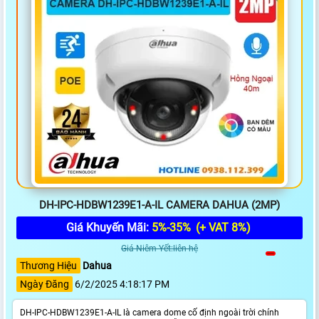
DH-IPC-HDBW1239E1-A-IL CAMERA DAHUA (2MP)
Giá Khuyến Mãi:
5%-35%
(+ VAT 8%)
Giá Niêm Yết:liên hệ
Thương Hiệu
Dahua
Ngày Đăng
6/2/2025 4:18:17 PM
DH-IPC-HDBW1239E1-A-IL là camera dome cố định ngoài trời chính