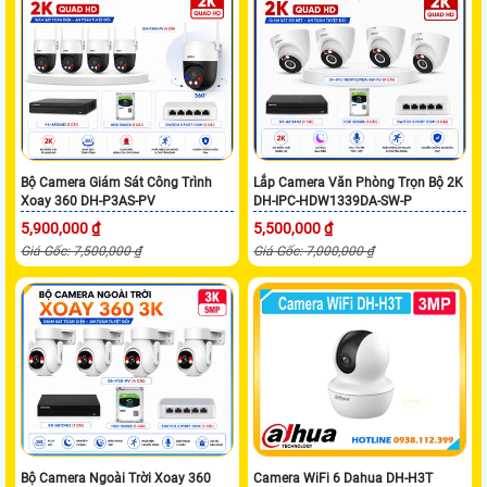
Bộ Camera Giám Sát Công Trình
Lắp Camera Văn Phòng Trọn Bộ 2K
Xoay 360 DH-P3AS-PV
DH-IPC-HDW1339DA-SW-P
5,900,000 ₫
5,500,000 ₫
Giá Gốc: 7,500,000 ₫
Giá Gốc: 7,000,000 ₫
Bộ Camera Ngoài Trời Xoay 360
Camera WiFi 6 Dahua DH-H3T