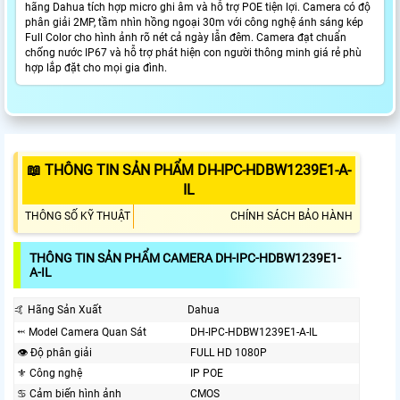
hãng Dahua tích hợp micro ghi âm và hỗ trợ POE tiện lợi. Camera có độ
phân giải 2MP, tầm nhìn hồng ngoại 30m với công nghệ ánh sáng kép
Full Color cho hình ảnh rõ nét cả ngày lẫn đêm. Camera đạt chuẩn
chống nước IP67 và hỗ trợ phát hiện con người thông minh giá rẻ phù
hợp lắp đặt cho mọi gia đình.
📖 THÔNG TIN SẢN PHẨM DH-IPC-HDBW1239E1-A-
IL
THÔNG SỐ KỸ THUẬT
CHÍNH SÁCH BẢO HÀNH
THÔNG TIN SẢN PHẨM CAMERA DH-IPC-HDBW1239E1-
A-IL
️🤙 Hãng Sản Xuất
Dahua
⬹ Model Camera Quan Sát
DH-IPC-HDBW1239E1-A-IL
👁 Độ phân giải
FULL HD 1080P
⚜️ Công nghệ
IP POE
♋ Cảm biến hình ảnh
CMOS