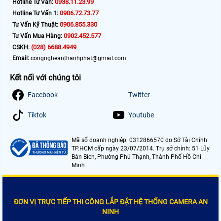
0938.11.23.99
Hotline Tư Vấn:
0906.72.73.77
Hotline Tư Vấn 1:
0906.855.330
Tư Vấn Kỹ Thuật:
0902.452.577
Tư Vấn Mua Hàng:
(028) 6688.4949
CSKH:
Email:
congngheanthanhphat@gmail.com
Kết nối với chúng tôi
Facebook
Twitter
Tiktok
Youtube
Mã số doanh nghiệp: 0312866570 do Sở Tài Chính
TP.HCM cấp ngày 23/07/2014. Trụ sở chính: 51 Lũy
Bán Bích, Phường Phú Thạnh, Thành Phố Hồ Chí
Minh
ĐƠN VỊ TRỰC TIẾP THI CÔNG LẮP ĐẶT HỆ THỐNG CAMERA AN
NINH