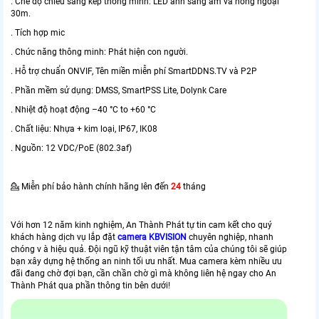
. Chế độ chiếu sáng kép thông minh: LED ánh sáng ấm và hồng ngoại
30m.
. Tích hợp mic
. Chức năng thông minh: Phát hiện con người.
. Hỗ trợ chuẩn ONVIF, Tên miền miễn phí SmartDDNS.TV và P2P
. Phần mềm sử dụng: DMSS, SmartPSS Lite, Dolynk Care
. Nhiệt độ hoạt động –40 °C to +60 °C
. Chất liệu: Nhựa + kim loại, IP67, IK08
. Nguồn: 12 VDC/PoE (802.3af)
💁 Miễn phí bảo hành chính hãng lên đến
24
tháng
Với hơn 12 năm kinh nghiệm, An Thành Phát tự tin cam kết cho quý
khách hàng dịch vụ lắp đặt
camera KBVISION
chuyên nghiệp, nhanh
chóng v à hiệu quả. Đội ngũ kỹ thuật viên tận tâm của chúng tôi sẽ giúp
bạn xây dựng hệ thống an ninh tối ưu nhất. Mua camera kèm nhiều ưu
đãi đang chờ đợi bạn, cần chần chờ gì mà không liên hệ ngay cho An
Thành Phát qua phần thông tin bên dưới!