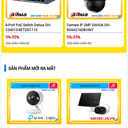
8-Port PoE Switch Dahua DH-
Camera IP 2MP DAHUA DH-
CS4010-8ET2GT-110
SD4A216DB-HNY
5%-35%
5%-35%
Giá Gốc: liên hệ
Giá Gốc: Liên hệ
SẢN PHẨM MỚI RA MẮT