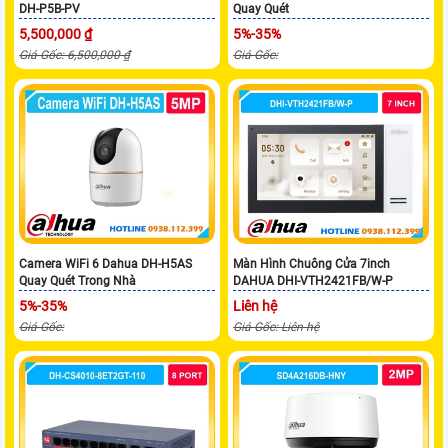
DH-P5B-PV
Quay Quét
5,500,000 ₫
5%-35%
Giá Gốc: 6,500,000 ₫
Giá Gốc:
Camera WiFi 6 Dahua DH-H5AS
Màn Hình Chuông Cửa 7inch
Quay Quét Trong Nhà
DAHUA DHI-VTH2421FB/W-P
5%-35%
Liên hệ
Giá Gốc:
Giá Gốc: Liên hệ