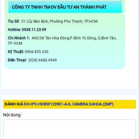
CÔNG TY TNHH TM-DV ĐẦU TƯ AN THÀNH PHÁT
Trụ Sở:
51 Lũy Bán Bích, Phường Phú Thạnh, TP.HCM
Hotline: 0938.11.23.99
Chi Nhánh 1:
445/38 Tân Hòa Đông,P. Bình Trị Đông, Q.Bình Tân,
TP. HCM
Kỹ Thuật:
0906.855.330
Điện Thoại:
(028) 6688.4949
ĐÁNH GIÁ
DH-IPC-HDBW1239E1-A-IL CAMERA DAHUA (2MP)
Nội dung: