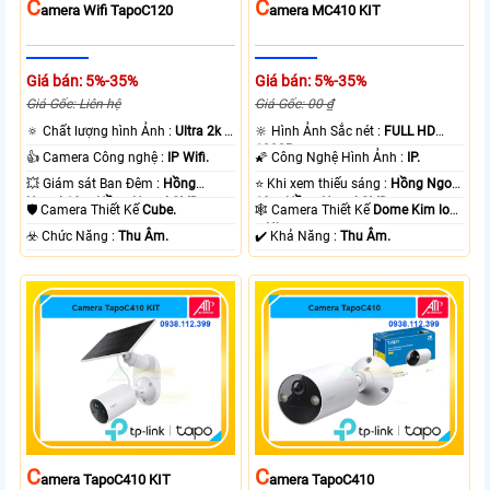
C
C
Amera Wifi TapoC120
Amera MC410 KIT
Giá bán: 5%-35%
Giá bán: 5%-35%
Giá Gốc: Liên hệ
Giá Gốc: 00 ₫
🔅 Chất lượng hình Ảnh :
Ultra 2k +
🔆 Hình Ảnh Sắc nét :
FULL HD
.
1080P .
👍 Camera Công nghệ :
IP Wifi.
🌠 Công Nghệ Hình Ảnh :
IP.
💥 Giám sát Ban Đêm :
Hồng
⭐ Khi xem thiếu sáng :
Hồng Ngoại
Ngoại 10m Hồng Ngoại SMD.
10m Hồng Ngoại SMD.
🛡 Camera Thiết Kế
Cube.
🕸️ Camera Thiết Kế
Dome Kim loại
+ Nhựa.
️☣️ Chức Năng :
Thu Âm.
️✔️ Khả Năng :
Thu Âm.
C
C
Amera TapoC410 KIT
Amera TapoC410