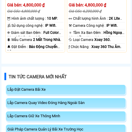
Giá bán: 4,800,000 ₫
Giá bán: 4,800,000 ₫
Giá Gốc: 6,800,000 ₫
Giá Gốc: 6,200,000 ₫
🦉 Hình ảnh chất lượng :
10 MP.
️👀 Chất lượng hình Ảnh :
2K Lite .
🕉️ Sử dụng công nghệ :
IP Wifi.
⚒ Camera Công nghệ :
IP Wifi.
❈ Giám sát Ban Đêm :
Full Color
🔅 Tầm Xa Ban Đêm :
Hồng Ngoại
20m Có Màu Ban Ðêm.
10m Hồng Ngoại Smart IR.
🐜 Mẫu Camera
2 Mắt Trong Nhà.
💦 Loại Camera
Xoay 360.
️🔔 Đặt Điểm :
Báo Động Chuyển
️ƒ Chức Năng :
Xoay 360 Thu Âm.
Động.
TIN TỨC CAMERA MỚI NHẤT
Lắp Đặt Camera Bãi Xe
Lắp Camera Quay Video Đóng Hàng Ngoài Sàn
Lắp Camera Giữ Xe Thông Minh
Giải Pháp Camera Quản Lý Bãi Xe Trường Học