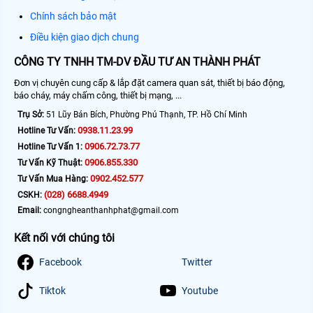
Chính sách bảo mật
Điều kiện giao dịch chung
CÔNG TY TNHH TM-DV ĐẦU TƯ AN THÀNH PHÁT
Đơn vị chuyên cung cấp & lắp đặt camera quan sát, thiết bị báo động,
báo cháy, máy chấm công, thiết bị mạng, ...
Trụ Sở:
51 Lũy Bán Bích, Phường Phú Thạnh, TP. Hồ Chí Minh
0938.11.23.99
Hotline Tư Vấn:
0906.72.73.77
Hotline Tư Vấn 1:
0906.855.330
Tư Vấn Kỹ Thuật:
0902.452.577
Tư Vấn Mua Hàng:
(028) 6688.4949
CSKH:
Email:
congngheanthanhphat@gmail.com
Kết nối với chúng tôi
Facebook
Twitter
Tiktok
Youtube