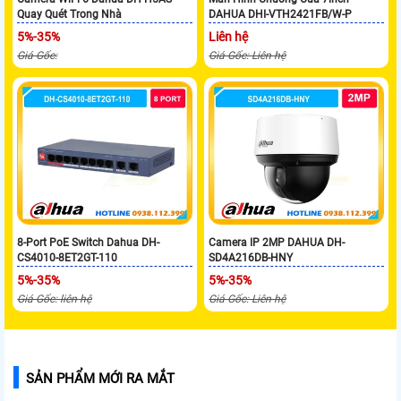
Quay Quét Trong Nhà
DAHUA DHI-VTH2421FB/W-P
5%-35%
Liên hệ
Giá Gốc:
Giá Gốc: Liên hệ
8-Port PoE Switch Dahua DH-
Camera IP 2MP DAHUA DH-
CS4010-8ET2GT-110
SD4A216DB-HNY
5%-35%
5%-35%
Giá Gốc: liên hệ
Giá Gốc: Liên hệ
SẢN PHẨM MỚI RA MẮT