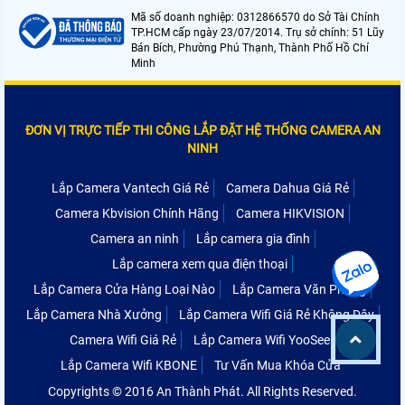
Mã số doanh nghiệp: 0312866570 do Sở Tài Chính
TP.HCM cấp ngày 23/07/2014. Trụ sở chính: 51 Lũy
Bán Bích, Phường Phú Thạnh, Thành Phố Hồ Chí
Minh
ĐƠN VỊ TRỰC TIẾP THI CÔNG LẮP ĐẶT HỆ THỐNG CAMERA AN
NINH
Lắp Camera Vantech Giá Rẻ
Camera Dahua Giá Rẻ
Camera Kbvision Chính Hãng
Camera HIKVISION
Camera an ninh
Lắp camera gia đình
Lắp camera xem qua điện thoại
Lắp Camera Cửa Hàng Loại Nào
Lắp Camera Văn Phòng
Lắp Camera Nhà Xưởng
Lắp Camera Wifi Giá Rẻ Không Dây
Camera Wifi Giá Rẻ
Lắp Camera Wifi YooSee
Lắp Camera Wifi KBONE
Tư Vấn Mua Khóa Cửa
Copyrights © 2016 An Thành Phát. All Rights Reserved.