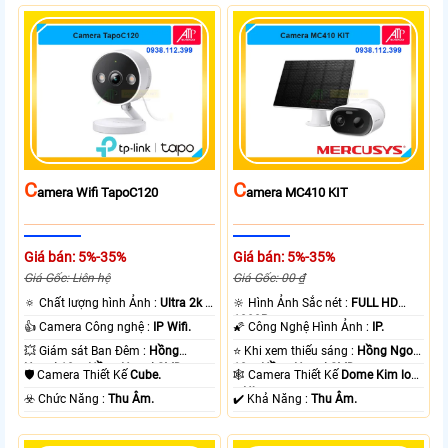
C
C
Amera Wifi TapoC120
Amera MC410 KIT
Giá bán: 5%-35%
Giá bán: 5%-35%
Giá Gốc: Liên hệ
Giá Gốc: 00 ₫
🔅 Chất lượng hình Ảnh :
Ultra 2k +
🔆 Hình Ảnh Sắc nét :
FULL HD
.
1080P .
👍 Camera Công nghệ :
IP Wifi.
🌠 Công Nghệ Hình Ảnh :
IP.
💥 Giám sát Ban Đêm :
Hồng
⭐ Khi xem thiếu sáng :
Hồng Ngoại
Ngoại 10m Hồng Ngoại SMD.
10m Hồng Ngoại SMD.
🛡 Camera Thiết Kế
Cube.
🕸️ Camera Thiết Kế
Dome Kim loại
+ Nhựa.
️☣️ Chức Năng :
Thu Âm.
️✔️ Khả Năng :
Thu Âm.