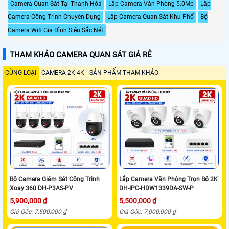
Camera Quan Sát Tại Thanh Hóa
Lắp Camera Văn Phòng 5.0Mp
Lắp
Camera Công Trình Chuyên Dụng
Lắp Camera Quan Sát Khu Phố
Bộ
Camera Wifi Gia Đình Siêu Sắc Nét
THAM KHẢO CAMERA QUAN SÁT GIÁ RẺ
CÙNG LOẠI
CAMERA 2K 4K
SẢN PHẨM THAM KHẢO
Bộ Camera Giám Sát Công Trình
Lắp Camera Văn Phòng Trọn Bộ 2K
Xoay 360 DH-P3AS-PV
DH-IPC-HDW1339DA-SW-P
5,900,000 ₫
5,500,000 ₫
Giá Gốc: 7,500,000 ₫
Giá Gốc: 7,000,000 ₫