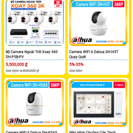
Bộ Camera Ngoài Trời Xoay 360
Camera WiFi 6 Dahua DH-H3T
DH-P5B-PV
Quay Quét
5,500,000 ₫
5%-35%
Giá Gốc: 6,500,000 ₫
Giá Gốc:
Camera WiFi 6 Dahua DH-H5AS
Màn Hình Chuông Cửa 7inch