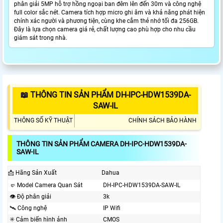
phân giải 5MP hỗ trợ hồng ngoại ban đêm lên đến 30m và công nghệ
full color sắc nét. Camera tích hợp micro ghi âm và khả năng phát hiện
chính xác người và phương tiện, cùng khe cắm thẻ nhớ tối đa 256GB.
Đây là lựa chọn camera giá rẻ, chất lượng cao phù hợp cho nhu cầu
giám sát trong nhà.
📖 THÔNG TIN SẢN PHẨM DH-IPC-HDW1539DA-
SAW-IL
THÔNG SỐ KỸ THUẬT
CHÍNH SÁCH BẢO HÀNH
THÔNG TIN SẢN PHẨM CAMERA DH-IPC-HDW1539DA-
SAW-IL
📩 Hãng Sản Xuất
Dahua
🤛 Model Camera Quan Sát
DH-IPC-HDW1539DA-SAW-IL
👁 Độ phân giải
3k
🛰 Công nghệ
IP Wifi
✳️ Cảm biến hình ảnh
CMOS