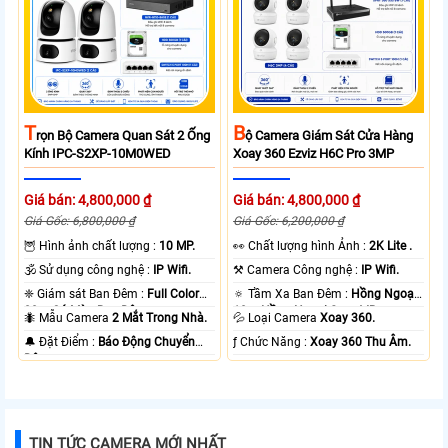
T
B
Rọn Bộ Camera Quan Sát 2 Ống
Ộ Camera Giám Sát Cửa Hàng
Kính IPC-S2XP-10M0WED
Xoay 360 Ezviz H6C Pro 3MP
Giá bán: 4,800,000 ₫
Giá bán: 4,800,000 ₫
Giá Gốc: 6,800,000 ₫
Giá Gốc: 6,200,000 ₫
🦉 Hình ảnh chất lượng :
10 MP.
️👀 Chất lượng hình Ảnh :
2K Lite .
🕉️ Sử dụng công nghệ :
IP Wifi.
⚒ Camera Công nghệ :
IP Wifi.
❈ Giám sát Ban Đêm :
Full Color
🔅 Tầm Xa Ban Đêm :
Hồng Ngoại
20m Có Màu Ban Ðêm.
10m Hồng Ngoại Smart IR.
🐜 Mẫu Camera
2 Mắt Trong Nhà.
💦 Loại Camera
Xoay 360.
️🔔 Đặt Điểm :
Báo Động Chuyển
️ƒ Chức Năng :
Xoay 360 Thu Âm.
Động.
TIN TỨC CAMERA MỚI NHẤT