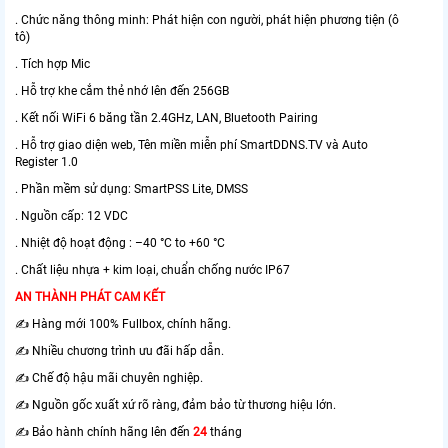
. Chức năng thông minh: Phát hiện con người, phát hiện phương tiện (ô
tô)
. Tích hợp Mic
. Hỗ trợ khe cắm thẻ nhớ lên đến 256GB
. Kết nối WiFi 6 băng tần 2.4GHz, LAN, Bluetooth Pairing
. Hỗ trợ giao diện web, Tên miền miễn phí SmartDDNS.TV và Auto
Register 1.0
. Phần mềm sử dụng: SmartPSS Lite, DMSS
. Nguồn cấp: 12 VDC
. Nhiệt độ hoạt động : –40 °C to +60 °C
. Chất liệu nhựa + kim loại, chuẩn chống nước IP67
AN THÀNH PHÁT CAM KẾT
✍️ Hàng mới 100% Fullbox, chính hãng.
✍️ Nhiều chương trình ưu đãi hấp dẫn.
✍️ Chế độ hậu mãi chuyên nghiệp.
✍️ Nguồn gốc xuất xứ rõ ràng, đảm bảo từ thương hiệu lớn.
✍️ Bảo hành chính hãng lên đến
24
tháng