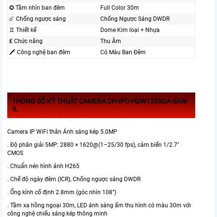
✪ Tầm nhìn ban đêm
Full Color 30m
☄️ Chống ngược sáng
Chống Ngược Sáng DWDR
♊ Thiết kế
Dome Kim loại + Nhựa
₤ Chức năng
Thu Âm
🖍 Công nghệ ban đêm
Có Màu Ban Ðêm
THÔNG SỐ KỸ THUẬT CAMERA DH-IPC-HDW1539DA-SAW-
IL
Camera IP WiFi thân Ánh sáng kép 5.0MP
. Độ phân giải 5MP: 2880 × 1620@(1–25/30 fps), cảm biến 1/2.7″
CMOS
. Chuẩn nén hình ảnh H265
. Chế độ ngày đêm (ICR), Chống ngược sáng DWDR
. Ống kính cố định 2.8mm (góc nhìn 108°)
. Tầm xa hồng ngoại 30m, LED ánh sáng ấm thu hình có màu 30m với
công nghệ chiếu sáng kép thông minh