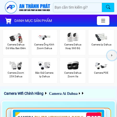
DANH MỤC SẢN PHẨM
Camera Dahua
Camera Ống Kính
Camera Dahua
Camera Ip Dahua
Có Màu Ban Đêm
Zoom Dahua
Xoay 360 Độ
Camera Zoom
Báo Giá Camera
Camera Dahua
Camera POE
25X Dahua
Ip Dahua
Zoom Xa
Camera Wifi Chính Hãng
Camera Ai Dahua