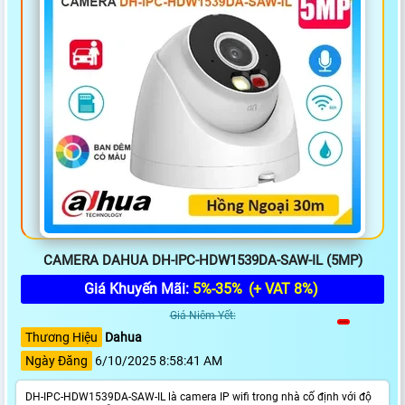
CAMERA DAHUA DH-IPC-HDW1539DA-SAW-IL (5MP)
Giá Khuyến Mãi:
5%-35%
(+ VAT 8%)
Giá Niêm Yết:
Thương Hiệu
Dahua
Ngày Đăng
6/10/2025 8:58:41 AM
DH-IPC-HDW1539DA-SAW-IL là camera IP wifi trong nhà cố định với độ