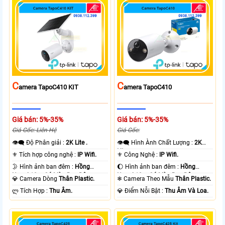
C
C
Amera TapoC410 KIT
Amera TapoC410
Giá bán: 5%-35%
Giá bán: 5%-35%
Giá Gốc: Liên Hệ
Giá Gốc:
👁️‍🗨 Độ Phân giải :
2K Lite .
👁️‍🗨 Hình Ành Chất Lượng :
2K
Lite .
⚜️ Tích hợp công nghệ :
IP Wifi.
⚜️ Công Nghệ :
IP Wifi.
🌛 Hình ảnh ban đêm :
Hồng
🌔 Hình ảnh ban đêm :
Hồng
Ngoại 10m Có Màu Ban Ðêm.
Ngoại 10m Có Màu Ban Ðêm.
💎 Camera Dòng
Thân Plastic.
❄ Camera Theo Mẫu
Thân Plastic.
️ლ Tích Hợp :
Thu Âm.
️💎 Điểm Nỗi Bật :
Thu Âm Và Loa.