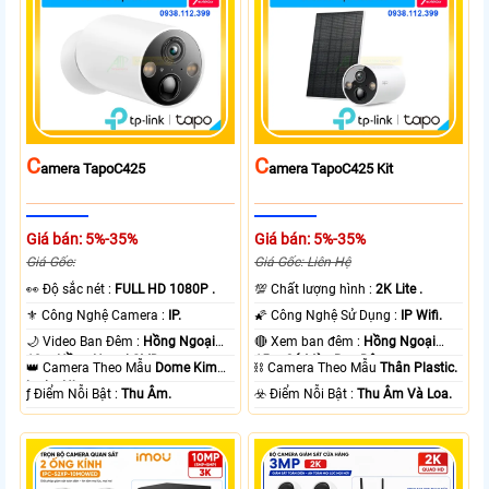
C
C
Amera TapoC425
Amera TapoC425 Kit
Giá bán: 5%-35%
Giá bán: 5%-35%
Giá Gốc:
Giá Gốc: Liên Hệ
️👀 Độ sắc nét :
FULL HD 1080P .
💯 Chất lượng hình :
2K Lite .
⚜️ Công Nghệ Camera :
IP.
🌠 Công Nghệ Sử Dụng :
IP Wifi.
🌙 Video Ban Đêm :
Hồng Ngoại
🔴 Xem ban đêm :
Hồng Ngoại
10m Hồng Ngoại SMD.
15m Có Màu Ban Ðêm.
👑 Camera Theo Mẫu
Dome Kim
⛓ Camera Theo Mẫu
Thân Plastic.
loại + Nhựa.
️ƒ Điểm Nỗi Bật :
Thu Âm.
️☣️ Điểm Nỗi Bật :
Thu Âm Và Loa.