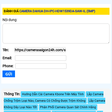
ĐÁNH GIÁ
CAMERA DAHUA DH-IPC-HDW1539DA-SAW-IL (5MP)
Nội dung:
Tên:
Email:
Phone:
Thông Tin:
Hướng Dẫn Cài Camera Kbone Trên Máy Tính
Lắp Camera
Chống Trộm Loại Nào, Camera Có Chống Được Trộm Không
Lắp Camera
Không Dây Loại Nào Tốt
Phân Phối Camera Quan Sát Chính Hãng