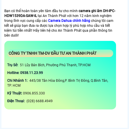
Bạn có thể hoàn toàn yên tâm đầu tư cho mình
camera ghi âm
DH-IPC-
HDW1539DA-SAW-IL
tại An Thành Phát với hơn 12 năm kinh nghiệm
trong lĩnh vực cung cấp các
Camera Dahua chính hãng
chúng tôi cam
kết sẽ giúp bạn đưa ra được lựa chọn hợp lý phù hợp nhu cầu và tiết
kiệm túi tiền nhất! Hãy liên hệ cho An Thành Phát qua phần thông tin
bên dưới!
CÔNG TY TNHH TM-DV ĐẦU TƯ AN THÀNH PHÁT
Trụ Sở:
51 Lũy Bán Bích, Phường Phú Thạnh, TP.HCM
Hotline: 0938.11.23.99
Chi Nhánh 1:
445/38 Tân Hòa Đông,P. Bình Trị Đông, Q.Bình Tân,
TP. HCM
Kỹ Thuật:
0906.855.330
Điện Thoại:
(028) 6688.4949