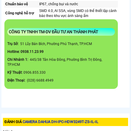
Chuẩn bảo vệ
IP67, chống bụi và nước
SMD 4.0, AI SSA, vùng SMD có thể thiết lập cảnh
Công nghệ hỗ trợ
báo theo khu vực ánh sáng ấm
CÔNG TY TNHH TM-DV ĐẦU TƯ AN THÀNH PHÁT
Trụ Sở:
51 Lũy Bán Bích, Phường Phú Thạnh, TP.HCM
Hotline: 0938.11.23.99
Chi Nhánh 1:
445/38 Tân Hòa Đông, Phường Bình Trị Đông,
TP.HCM
Kỹ Thuật:
0906.855.330
Điện Thoại:
(028) 6688.4949
ĐÁNH GIÁ
CAMERA DAHUA DH-IPC-HDW3249T-ZS-IL-IL