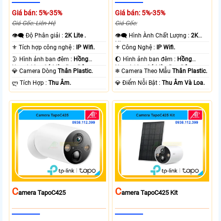
Giá bán: 5%-35%
Giá bán: 5%-35%
Giá Gốc: Liên Hệ
Giá Gốc:
👁️‍🗨 Độ Phân giải :
2K Lite .
👁️‍🗨 Hình Ành Chất Lượng :
2K
Lite .
⚜️ Tích hợp công nghệ :
IP Wifi.
⚜️ Công Nghệ :
IP Wifi.
🌛 Hình ảnh ban đêm :
Hồng
🌔 Hình ảnh ban đêm :
Hồng
Ngoại 10m Có Màu Ban Ðêm.
Ngoại 10m Có Màu Ban Ðêm.
💎 Camera Dòng
Thân Plastic.
❄ Camera Theo Mẫu
Thân Plastic.
️ლ Tích Hợp :
Thu Âm.
️💎 Điểm Nỗi Bật :
Thu Âm Và Loa.
C
C
Amera TapoC425
Amera TapoC425 Kit