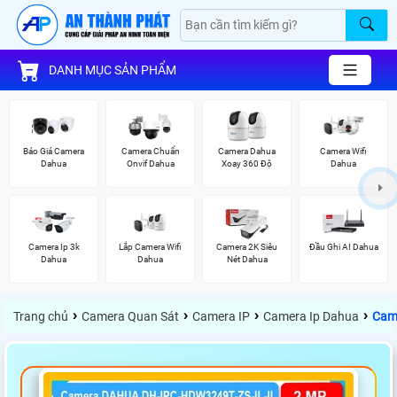
DANH MỤC SẢN PHẨM
Báo Giá Camera
Camera Chuẩn
Camera Dahua
Camera Wifi
Dahua
Onvif Dahua
Xoay 360 Độ
Dahua
Camera Ip 3k
Lắp Camera Wifi
Camera 2K Siêu
Đầu Ghi AI Dahua
Dahua
Dahua
Nét Dahua
›
›
›
›
Trang chủ
Camera Quan Sát
Camera IP
Camera Ip Dahua
Cam