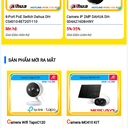
8-Port PoE Switch Dahua DH-
Camera IP 2MP DAHUA DH-
CS4010-8ET2GT-110
SD4A216DB-HNY
liên hệ
5%-35%
Giá Gốc: liên hệ
Giá Gốc: Liên hệ
SẢN PHẨM MỚI RA MẮT
C
C
Amera Wifi TapoC120
Amera MC410 KIT