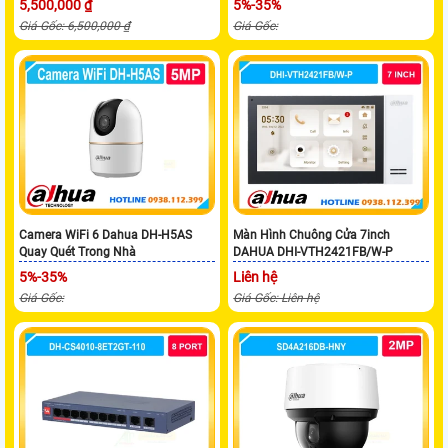
5,500,000 ₫
5%-35%
Giá Gốc: 6,500,000 ₫
Giá Gốc:
Camera WiFi 6 Dahua DH-H5AS
Màn Hình Chuông Cửa 7inch
Quay Quét Trong Nhà
DAHUA DHI-VTH2421FB/W-P
5%-35%
Liên hệ
Giá Gốc:
Giá Gốc: Liên hệ