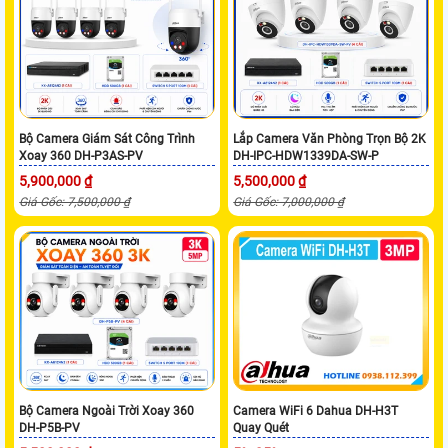
Bộ Camera Giám Sát Công Trình
Lắp Camera Văn Phòng Trọn Bộ 2K
Xoay 360 DH-P3AS-PV
DH-IPC-HDW1339DA-SW-P
5,900,000 ₫
5,500,000 ₫
Giá Gốc: 7,500,000 ₫
Giá Gốc: 7,000,000 ₫
Bộ Camera Ngoài Trời Xoay 360
Camera WiFi 6 Dahua DH-H3T
DH-P5B-PV
Quay Quét