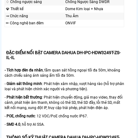
♢ Chống ngược sáng
Chống Ngược Sáng DWDR
💎 Thiết kế
Dome Kim loại + Nhựa
⇝ Chức năng
Thu Âm
✏ Công nghệ ban đêm
ONVIF
ĐẶC ĐIỂM NỔI BẬT CAMERA DAHUA DH-IPC-HDW3249T-ZS-
IL-IL
-
Tích hợp đèn đa nhân
, tầm quan sát hồng ngoại tối đa 50m, khoảng
cách chiếu sáng ánh sáng ấm tối đa 50m.
-
Giám sát thông minh
: Phát hiện xâm nhập, vượt hàng rào (hỗ trợ phân
loại và phát hiện chính xác người và phương tiện).
-
Phát hiện bất thường
: Phát hiện chuyển động, giả mạo video, thay đổi
cảnh, phát hiện âm thanh, không có thẻ SD, thẻ SD đầy, lỗi thẻ SD, mất
kết nối mạng, xung đột IP, truy cập trái phép, phát hiện điện áp.
-
POE, chống nước
: 12 VDC/PoE chống nước IP67.
-
SMD 4.0
, hỗ trợ AI SSA.
THÔNG SỐ KỸ THUẬT CAMERA DAHUA DH-IPC-HDW3249T-