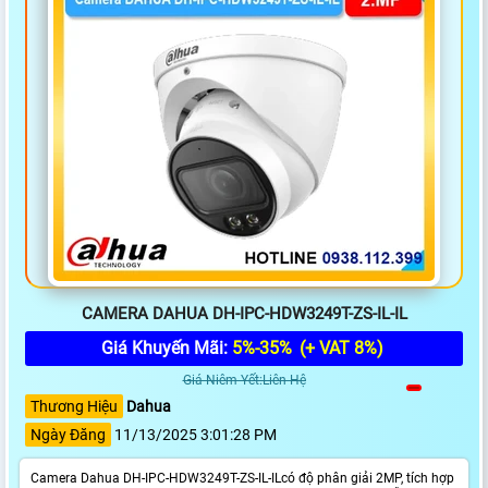
CAMERA DAHUA DH-IPC-HDW3249T-ZS-IL-IL
Giá Khuyến Mãi:
5%-35%
(+ VAT 8%)
Giá Niêm Yết:Liên Hệ
Thương Hiệu
Dahua
Ngày Đăng
11/13/2025 3:01:28 PM
Camera Dahua DH-IPC-HDW3249T-ZS-IL-ILcó độ phân giải 2MP, tích hợp