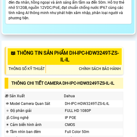
đèn đa nhân, hồng ngoại và ánh sáng ấm tầm xa đến 50m. Hỗ trợ thẻ
nhớ 512GB, nguồn 12VDC/PoE, đạt chuẩn chống nước IP67 cùng các
tính năng AI thông minh như phát hiện xâm nhập, phân loại người và
phương tiện.
📖 THÔNG TIN SẢN PHẨM DH-IPC-HDW3249T-ZS-
IL-IL
THÔNG SỐ KỸ THUẬT
CHÍNH SÁCH BẢO HÀNH
THÔNG CHI TIẾT CAMERA DH-IPC-HDW3249T-ZS-IL-IL
🎁 Sản Xuất
Dahua
⭆ Model Camera Quan Sát
DH-IPC-HDW3249T-ZS-IL-IL
🔅 Độ phân giải
FULL HD 1080P
🕉️ Công nghệ
IP POE
✴️ Cảm biến hình ảnh
CMOS
❈ Tầm nhìn ban đêm
Full Color 50m