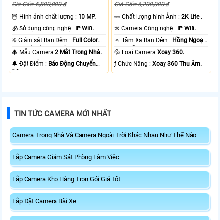
Giá Gốc: 6,800,000 ₫
Giá Gốc: 6,200,000 ₫
🦉 Hình ảnh chất lượng :
10 MP.
️👀 Chất lượng hình Ảnh :
2K Lite .
🕉️ Sử dụng công nghệ :
IP Wifi.
⚒ Camera Công nghệ :
IP Wifi.
❈ Giám sát Ban Đêm :
Full Color
🔅 Tầm Xa Ban Đêm :
Hồng Ngoại
20m Có Màu Ban Ðêm.
10m Hồng Ngoại Smart IR.
🐜 Mẫu Camera
2 Mắt Trong Nhà.
💦 Loại Camera
Xoay 360.
️🔔 Đặt Điểm :
Báo Động Chuyển
️ƒ Chức Năng :
Xoay 360 Thu Âm.
Động.
TIN TỨC CAMERA MỚI NHẤT
Camera Trong Nhà Và Camera Ngoài Trời Khác Nhau Như Thế Nào
Lắp Camera Giám Sát Phòng Làm Việc
Lắp Camera Kho Hàng Trọn Gói Giá Tốt
Lắp Đặt Camera Bãi Xe