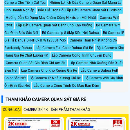
Camera Cho Tiệm Cắt Tóc
Những Lợi Ích Của Camera Quan Sát Mang Lại
Cho Doanh Nghiệp
Báo Giá Trọn Gói Lắp Đặt Camera Giám Sát Hikvision
Hướng Dẫn Sử Dụng Máy Chấm Công Hikvision Mới Nhất
Camera Wifi
Ezviz
Lắp Đặt Camera Quan Sát Dành Cho Kho Xưởng
Bộ Camera Wifi
Gia Đình Siêu Sắc Nét
Bộ Camera Ip 8.0Mp Siêu Nét Dahua
Bộ Camera IP
Giá Rẻ Dahua DH-IPC-HFW1230S1P-S5
Camera Thân Nhiệt Không Có
Blackbody Dahua
Lắp Camera Full Color Dahua Giá Rẻ
Bộ 4 Camera Kho
Hàng Giá Rẻ Chất Lượng 4K
Lắp Camera Công Trình Chuyên Dụng
Camera Quan Sát Gia Đình Ghi Âm 2K
Lắp Camera Nhà Xưởng Sản Xuất
Siêu Nét
Lắp Camera Cho Kho Xưởng Giá Rẻ
Lắp Camera Dahua Full
Color Sắc Nét
Bộ Camera IP Nhà Xưởng Giá Rẻ
Bộ Camera Wifi Gia Đình
Ổn Định Sắc Nét
Lắp Camera Công Trình Có Màu Ban Đêm
THAM KHẢO CAMERA QUAN SÁT GIÁ RẺ
CÙNG LOẠI
CAMERA 2K 4K
SẢN PHẨM THAM KHẢO