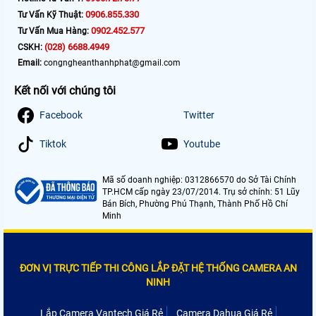
0906.855.330
Tư Vấn Kỹ Thuật:
0902.452.577
Tư Vấn Mua Hàng:
(028) 6688.4949
CSKH:
Email:
congngheanthanhphat@gmail.com
Kết nối với chúng tôi
Facebook
Twitter
Tiktok
Youtube
Mã số doanh nghiệp: 0312866570 do Sở Tài Chính
TP.HCM cấp ngày 23/07/2014. Trụ sở chính: 51 Lũy
Bán Bích, Phường Phú Thạnh, Thành Phố Hồ Chí
Minh
ĐƠN VỊ TRỰC TIẾP THI CÔNG LẮP ĐẶT HỆ THỐNG CAMERA AN
NINH
Lắp Camera Vantech Giá Rẻ
Camera Dahua Giá Rẻ