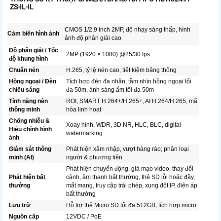
ZS-IL-IL
CMOS 1/2.9 inch 2MP, độ nhạy sáng thấp, hình
Cảm biến hình ảnh
ảnh độ phân giải cao
Độ phân giải / Tốc
2MP (1920 × 1080) @25/30 fps
độ khung hình
Chuẩn nén
H.265, tỷ lệ nén cao, tiết kiệm băng thông
Hồng ngoại / Đèn
Tích hợp đèn đa nhân, tầm nhìn hồng ngoại tối
chiếu sáng
đa 50m, ánh sáng ấm tối đa 50m
Tính năng nén
ROI, SMART H.264+/H.265+, AI H.264/H.265, mã
thông minh
hóa linh hoạt
Chống nhiễu &
Xoay hình, WDR, 3D NR, HLC, BLC, digital
Hiệu chỉnh hình
watermarking
ảnh
Giám sát thông
Phát hiện xâm nhập, vượt hàng rào; phân loại
minh (AI)
người & phương tiện
Phát hiện chuyển động, giả mạo video, thay đổi
Phát hiện bất
cảnh, âm thanh bất thường, thẻ SD lỗi hoặc đầy,
thường
mất mạng, truy cập trái phép, xung đột IP, điện áp
bất thường
Lưu trữ
Hỗ trợ thẻ Micro SD tối đa 512GB; tích hợp micro
Nguồn cấp
12VDC / PoE