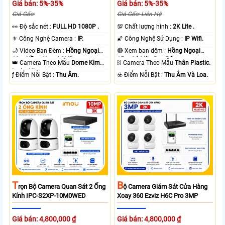
Giá bán: 5%-35%
Giá bán: 5%-35%
Giá Gốc:
Giá Gốc: Liên Hệ
️👀 Độ sắc nét :
FULL HD 1080P .
💯 Chất lượng hình :
2K Lite .
⚜️ Công Nghệ Camera :
IP.
🌠 Công Nghệ Sử Dụng :
IP Wifi.
🌙 Video Ban Đêm :
Hồng Ngoại
🔴 Xem ban đêm :
Hồng Ngoại
10m Hồng Ngoại SMD.
15m Có Màu Ban Ðêm.
👑 Camera Theo Mẫu
Dome Kim
⛓ Camera Theo Mẫu
Thân Plastic.
loại + Nhựa.
️ƒ Điểm Nỗi Bật :
Thu Âm.
️☣️ Điểm Nỗi Bật :
Thu Âm Và Loa.
T
B
Rọn Bộ Camera Quan Sát 2 Ống
Ộ Camera Giám Sát Cửa Hàng
Kính IPC-S2XP-10M0WED
Xoay 360 Ezviz H6C Pro 3MP
Giá bán: 4,800,000 ₫
Giá bán: 4,800,000 ₫