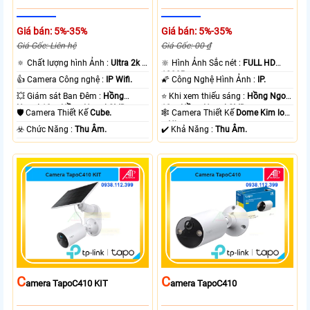
Giá bán: 5%-35%
Giá bán: 5%-35%
Giá Gốc: Liên hệ
Giá Gốc: 00 ₫
🔅 Chất lượng hình Ảnh :
Ultra 2k +
🔆 Hình Ảnh Sắc nét :
FULL HD
.
1080P .
👍 Camera Công nghệ :
IP Wifi.
🌠 Công Nghệ Hình Ảnh :
IP.
💥 Giám sát Ban Đêm :
Hồng
⭐ Khi xem thiếu sáng :
Hồng Ngoại
Ngoại 10m Hồng Ngoại SMD.
10m Hồng Ngoại SMD.
🛡 Camera Thiết Kế
Cube.
🕸️ Camera Thiết Kế
Dome Kim loại
+ Nhựa.
️☣️ Chức Năng :
Thu Âm.
️✔️ Khả Năng :
Thu Âm.
C
C
Amera TapoC410 KIT
Amera TapoC410