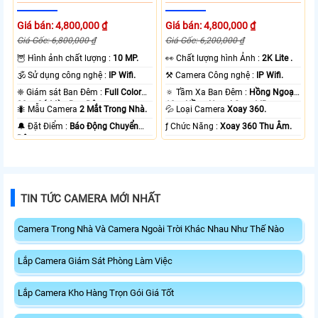
Giá bán: 4,800,000 ₫
Giá bán: 4,800,000 ₫
Giá Gốc: 6,800,000 ₫
Giá Gốc: 6,200,000 ₫
🦉 Hình ảnh chất lượng :
10 MP.
️👀 Chất lượng hình Ảnh :
2K Lite .
🕉️ Sử dụng công nghệ :
IP Wifi.
⚒ Camera Công nghệ :
IP Wifi.
❈ Giám sát Ban Đêm :
Full Color
🔅 Tầm Xa Ban Đêm :
Hồng Ngoại
20m Có Màu Ban Ðêm.
10m Hồng Ngoại Smart IR.
🐜 Mẫu Camera
2 Mắt Trong Nhà.
💦 Loại Camera
Xoay 360.
️🔔 Đặt Điểm :
Báo Động Chuyển
️ƒ Chức Năng :
Xoay 360 Thu Âm.
Động.
TIN TỨC CAMERA MỚI NHẤT
Camera Trong Nhà Và Camera Ngoài Trời Khác Nhau Như Thế Nào
Lắp Camera Giám Sát Phòng Làm Việc
Lắp Camera Kho Hàng Trọn Gói Giá Tốt