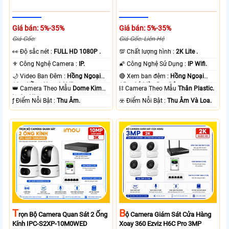
Giá bán: 5%-35%
Giá bán: 5%-35%
Giá Gốc:
Giá Gốc: Liên Hệ
️👀 Độ sắc nét :
FULL HD 1080P .
💯 Chất lượng hình :
2K Lite .
⚜️ Công Nghệ Camera :
IP.
🌠 Công Nghệ Sử Dụng :
IP Wifi.
🌙 Video Ban Đêm :
Hồng Ngoại
🔴 Xem ban đêm :
Hồng Ngoại
10m Hồng Ngoại SMD.
15m Có Màu Ban Ðêm.
👑 Camera Theo Mẫu
Dome Kim
⛓ Camera Theo Mẫu
Thân Plastic.
loại + Nhựa.
️ƒ Điểm Nỗi Bật :
Thu Âm.
️☣️ Điểm Nỗi Bật :
Thu Âm Và Loa.
T
B
Rọn Bộ Camera Quan Sát 2 Ống
Ộ Camera Giám Sát Cửa Hàng
Kính IPC-S2XP-10M0WED
Xoay 360 Ezviz H6C Pro 3MP