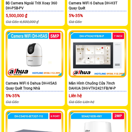
Bộ Camera Ngoài Trời Xoay 360
Camera WiFi 6 Dahua DH-H3T
DH-P5B-PV
Quay Quét
5,500,000 ₫
5%-35%
Giá Gốc: 6,500,000 ₫
Giá Gốc:
Camera WiFi 6 Dahua DH-H5AS
Màn Hình Chuông Cửa 7inch
Quay Quét Trong Nhà
DAHUA DHI-VTH2421FB/W-P
5%-35%
Liên hệ
Giá Gốc:
Giá Gốc: Liên hệ