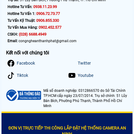
Trụ Sở:
51 Lũy Bán Bích, Phường Phú Thạnh, TP. Hồ Chí Minh
0938.11.23.99
Hotline Tư Vấn:
0906.72.73.77
Hotline Tư Vấn 1:
0906.855.330
Tư Vấn Kỹ Thuật:
0902.452.577
Tư Vấn Mua Hàng:
(028) 6688.4949
CSKH:
Email:
congngheanthanhphat@gmail.com
Kết nối với chúng tôi
Facebook
Twitter
Tiktok
Youtube
Mã số doanh nghiệp: 0312866570 do Sở Tài Chính
TP.HCM cấp ngày 23/07/2014. Trụ sở chính: 51 Lũy
Bán Bích, Phường Phú Thạnh, Thành Phố Hồ Chí
Minh
ĐƠN VỊ TRỰC TIẾP THI CÔNG LẮP ĐẶT HỆ THỐNG CAMERA AN