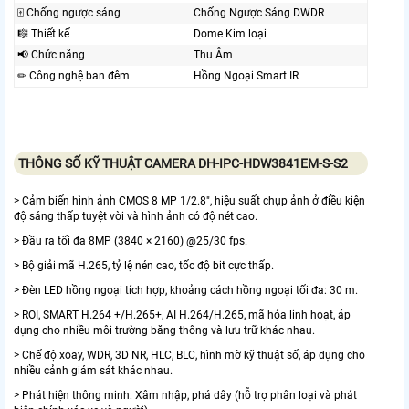
🀄 Chống ngược sáng
Chống Ngược Sáng DWDR
🎼️ Thiết kế
Dome Kim loại
📢 Chức năng
Thu Âm
✏ Công nghệ ban đêm
Hồng Ngoại Smart IR
THÔNG SỐ KỸ THUẬT CAMERA DH-IPC-HDW3841EM-S-S2
> Cảm biến hình ảnh CMOS 8 MP 1/2.8", hiệu suất chụp ảnh ở điều kiện
độ sáng thấp tuyệt vời và hình ảnh có độ nét cao.
> Đầu ra tối đa 8MP (3840 × 2160) @25/30 fps.
> Bộ giải mã H.265, tỷ lệ nén cao, tốc độ bit cực thấp.
> Đèn LED hồng ngoại tích hợp, khoảng cách hồng ngoại tối đa: 30 m.
> ROI, SMART H.264 +/H.265+, AI H.264/H.265, mã hóa linh hoạt, áp
dụng cho nhiều môi trường băng thông và lưu trữ khác nhau.
> Chế độ xoay, WDR, 3D NR, HLC, BLC, hình mờ kỹ thuật số, áp dụng cho
nhiều cảnh giám sát khác nhau.
> Phát hiện thông minh: Xâm nhập, phá dây (hỗ trợ phân loại và phát