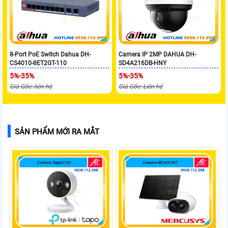
8-Port PoE Switch Dahua DH-
Camera IP 2MP DAHUA DH-
CS4010-8ET2GT-110
SD4A216DB-HNY
5%-35%
5%-35%
Giá Gốc: liên hệ
Giá Gốc: Liên hệ
SẢN PHẨM MỚI RA MẮT