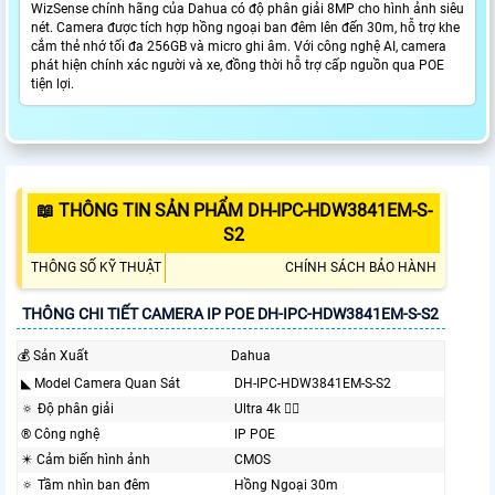
WizSense chính hãng của Dahua có độ phân giải 8MP cho hình ảnh siêu
nét. Camera được tích hợp hồng ngoại ban đêm lên đến 30m, hỗ trợ khe
cắm thẻ nhớ tối đa 256GB và micro ghi âm. Với công nghệ AI, camera
phát hiện chính xác người và xe, đồng thời hỗ trợ cấp nguồn qua POE
tiện lợi.
📖 THÔNG TIN SẢN PHẨM DH-IPC-HDW3841EM-S-
S2
THÔNG SỐ KỸ THUẬT
CHÍNH SÁCH BẢO HÀNH
THÔNG CHI TIẾT CAMERA IP POE DH-IPC-HDW3841EM-S-S2
💰 Sản Xuất
Dahua
◣ Model Camera Quan Sát
DH-IPC-HDW3841EM-S-S2
🔅 Độ phân giải
Ultra 4k 👍🏾
®️ Công nghệ
IP POE
✴️ Cảm biến hình ảnh
CMOS
🔅 Tầm nhìn ban đêm
Hồng Ngoại 30m