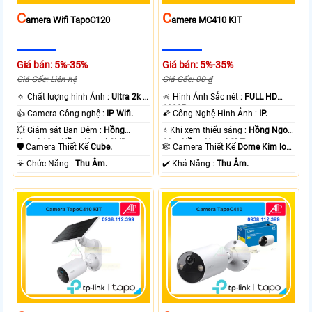
C
C
Amera Wifi TapoC120
Amera MC410 KIT
Giá bán: 5%-35%
Giá bán: 5%-35%
Giá Gốc: Liên hệ
Giá Gốc: 00 ₫
🔅 Chất lượng hình Ảnh :
Ultra 2k +
🔆 Hình Ảnh Sắc nét :
FULL HD
.
1080P .
👍 Camera Công nghệ :
IP Wifi.
🌠 Công Nghệ Hình Ảnh :
IP.
💥 Giám sát Ban Đêm :
Hồng
⭐ Khi xem thiếu sáng :
Hồng Ngoại
Ngoại 10m Hồng Ngoại SMD.
10m Hồng Ngoại SMD.
🛡 Camera Thiết Kế
Cube.
🕸️ Camera Thiết Kế
Dome Kim loại
+ Nhựa.
️☣️ Chức Năng :
Thu Âm.
️✔️ Khả Năng :
Thu Âm.