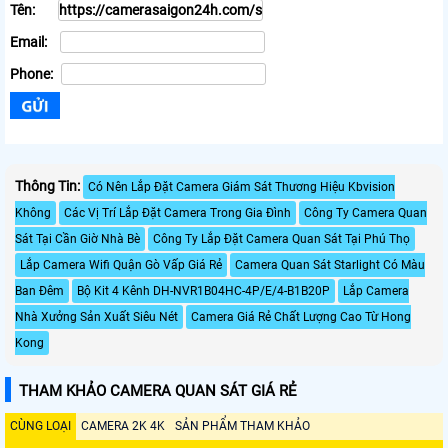
Tên:
Email:
Phone:
Thông Tin:
Có Nên Lắp Đặt Camera Giám Sát Thương Hiệu Kbvision
Không
Các Vị Trí Lắp Đặt Camera Trong Gia Đình
Công Ty Camera Quan
Sát Tại Cần Giờ Nhà Bè
Công Ty Lắp Đặt Camera Quan Sát Tại Phú Thọ
Lắp Camera Wifi Quận Gò Vấp Giá Rẻ
Camera Quan Sát Starlight Có Màu
Ban Đêm
Bộ Kit 4 Kênh DH-NVR1B04HC-4P/E/4-B1B20P
Lắp Camera
Nhà Xưởng Sản Xuất Siêu Nét
Camera Giá Rẻ Chất Lượng Cao Từ Hong
Kong
THAM KHẢO CAMERA QUAN SÁT GIÁ RẺ
CÙNG LOẠI
CAMERA 2K 4K
SẢN PHẨM THAM KHẢO