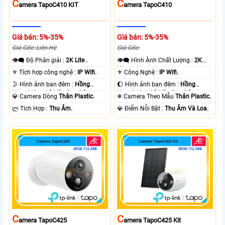
C
C
Amera TapoC410 KIT
Amera TapoC410
Giá bán: 5%-35%
Giá bán: 5%-35%
Giá Gốc: Liên Hệ
Giá Gốc:
👁️‍🗨 Độ Phân giải :
2K Lite .
👁️‍🗨 Hình Ành Chất Lượng :
2K
Lite .
⚜️ Tích hợp công nghệ :
IP Wifi.
⚜️ Công Nghệ :
IP Wifi.
🌛 Hình ảnh ban đêm :
Hồng
🌔 Hình ảnh ban đêm :
Hồng
Ngoại 10m Có Màu Ban Ðêm.
Ngoại 10m Có Màu Ban Ðêm.
💎 Camera Dòng
Thân Plastic.
❄ Camera Theo Mẫu
Thân Plastic.
️ლ Tích Hợp :
Thu Âm.
️💎 Điểm Nỗi Bật :
Thu Âm Và Loa.
C
C
Amera TapoC425
Amera TapoC425 Kit