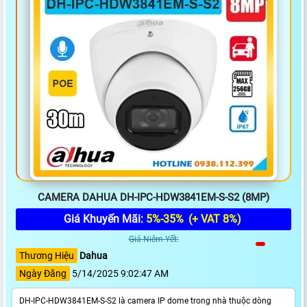
CAMERA DAHUA DH-IPC-HDW3841EM-S-S2 (8MP)
Giá Khuyến Mãi:
5%-35%
(+ VAT 8%)
Giá Niêm Yết:
Thương Hiệu
Dahua
Ngày Đăng
5/14/2025 9:02:47 AM
DH-IPC-HDW3841EM-S-S2 là camera IP dome trong nhà thuộc dòng