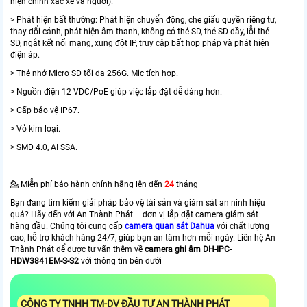
hiện chính xác xe và người).
> Phát hiện bất thường: Phát hiện chuyển động, che giấu quyền riêng tư,
thay đổi cảnh, phát hiện âm thanh, không có thẻ SD, thẻ SD đầy, lỗi thẻ
SD, ngắt kết nối mạng, xung đột IP, truy cập bất hợp pháp và phát hiện
điện áp.
> Thẻ nhớ Micro SD tối đa 256G. Mic tích hợp.
> Nguồn điện 12 VDC/PoE giúp việc lắp đặt dễ dàng hơn.
> Cấp bảo vệ IP67.
> Vỏ kim loại.
> SMD 4.0, AI SSA.
💁 Miễn phí bảo hành chính hãng lên đến
24
tháng
Bạn đang tìm kiếm giải pháp bảo vệ tài sản và giám sát an ninh hiệu
quả? Hãy đến với An Thành Phát – đơn vị lắp đặt camera giám sát
hàng đầu. Chúng tôi cung cấp
camera quan sát Dahua
với chất lượng
cao, hỗ trợ khách hàng 24/7, giúp bạn an tâm hơn mỗi ngày. Liên hệ An
Thành Phát để được tư vấn thêm về
camera ghi âm DH-IPC-
HDW3841EM-S-S2
với thông tin bên dưới
CÔNG TY TNHH TM-DV ĐẦU TƯ AN THÀNH PHÁT