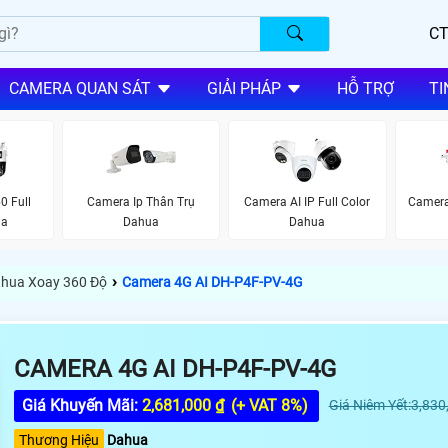
CT
CAMERA QUAN SÁT
GIẢI PHÁP
HỖ TRỢ
TI
0 Full
Camera Ip Thân Trụ
Camera AI IP Full Color
Camera
ua
Dahua
Dahua
›
hua Xoay 360 Độ
Camera 4G AI DH-P4F-PV-4G
CAMERA 4G AI DH-P4F-PV-4G
Giá Khuyến Mãi:
2,681,000 ₫
(+ VAT 8%)
Giá Niêm Yết:3,830
Thương Hiệu
Dahua