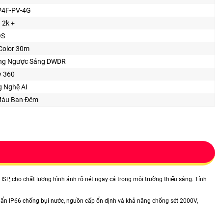
P4F-PV-4G
a 2k +
OS
 Color 30m
ng Ngược Sáng DWDR
y 360
 Nghệ AI
Màu Ban Ðêm
ISP, cho chất lượng hình ảnh rõ nét ngay cả trong môi trường thiếu sáng. Tính
chuẩn IP66 chống bụi nước, nguồn cấp ổn định và khả năng chống sét 2000V,