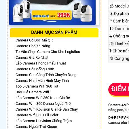
🕉️ Model 
☀️ Độ phân
™️ Cảm biế
🌔 Tầm nh
DANH MỤC SẢN PHẨM
₩ Chống n
Camera Có Đọc Mã QR
🕉️ Thiết kế
Camera Cho Xe Nâng
🎙 Chức nă
Tư Vấn Chọn Camera Cho Kho Logistics
Camera Giá Rẻ Nhất
🔖 Công n
Lắp Camera Phòng Phẩu Thuật
Camera Có Chống Trộm
Camera Cho Công Trình Chuyên Dụng
Camera Nhìn Màn Hình Máy Tính
Top 5 Camera Wifi 360 Tốt
ĐIỂM 
Báo Giá Camera Wifi
Lắp Camera Wifi 360 Imou Giá Rẻ
Camera Wifi 360 Dahua Ngoài Trời
Camera 4MP
Camera Wifi Kbvision Giá Rẻ Bán Chạy
năng pan/tilt
Camera Wifi 360 Full Color
DH-P4F-PV-
Lắp Camera Hikvision Chống Trộm
camera phù hợ
Camera Ngoài Trời Kbone