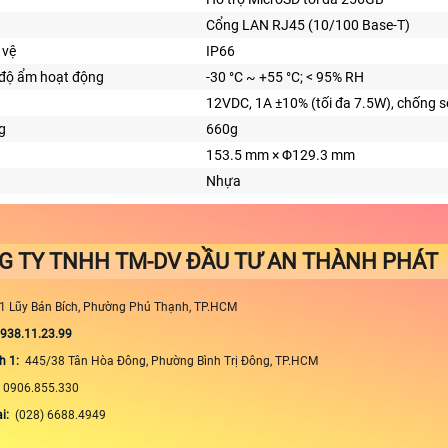
Cổng LAN RJ45 (10/100 Base-T)
 vệ
IP66
 độ ẩm hoạt động
-30 °C ~ +55 °C; < 95% RH
12VDC, 1A ±10% (tối đa 7.5W), chống s
g
660g
153.5 mm × Φ129.3 mm
Nhựa
G TY TNHH TM-DV ĐẦU TƯ AN THÀNH PHÁT
1 Lũy Bán Bích, Phường Phú Thạnh, TP.HCM
0938.11.23.99
h 1:
445/38 Tân Hòa Đông, Phường Bình Trị Đông, TP.HCM
:
0906.855.330
ại:
(028) 6688.4949