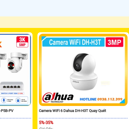
H-P5B-PV
Camera WiFi 6 Dahua DH-H3T Quay Quét
5%-35%
Giá Gốc: