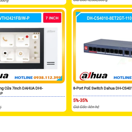
,000 ₫
ng Cửa 7inch DAHUA DHI-
8-Port PoE Switch Dahua DH-CS40
-P
5%-35%
Giá Gốc: liên hệ
ệ