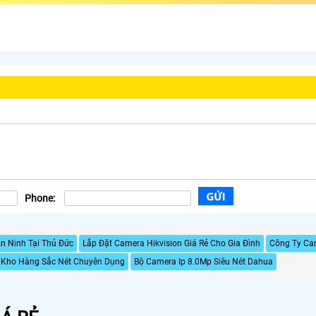
Phone:
n Ninh Tại Thủ Đức
Lắp Đặt Camera Hikvision Giá Rẻ Cho Gia Đình
Công Ty Cam
 Kho Hàng Sắc Nét Chuyên Dụng
Bộ Camera Ip 8.0Mp Siêu Nét Dahua