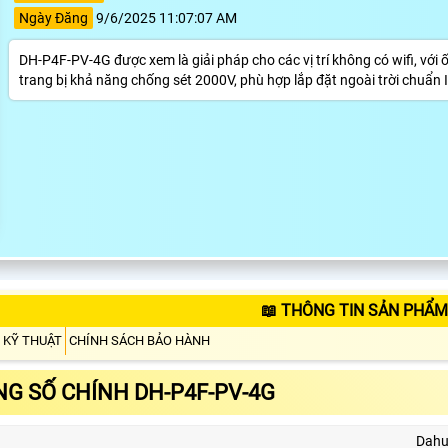
Ngày Đăng
9/6/2025 11:07:07 AM
DH-P4F-PV-4G được xem là giải pháp cho các vị trí không có wifi, với 
trang bị khả năng chống sét 2000V, phù hợp lắp đặt ngoài trời chuẩn 
📖 THÔNG TIN SẢN PHẨM
 KỸ THUẬT
CHÍNH SÁCH BẢO HÀNH
G SỐ CHÍNH DH-P4F-PV-4G
Dah