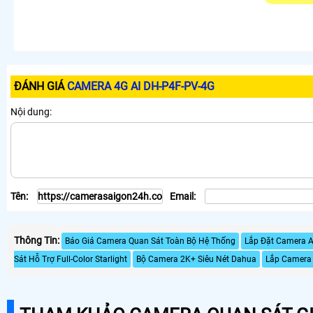
ĐÁNH GIÁ
CAMERA 4G AI DH-P4F-PV-4G
Nội dung:
Tên:
Email:
Thông Tin:
Báo Giá Camera Quan Sát Toàn Bộ Hệ Thống
Lắp Đặt Camera A
Sát Hỗ Trợ Full-Color Starlight
Bộ Camera 2K+ Siêu Nét Dahua
Lắp Camera