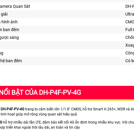
Camera Quan Sát
DH-
 giải
Ultr
n hình ảnh
CM
ìn ban đêm
Full
gược sáng
Chố
Xoa
ng
Công
ghệ ban đêm
Có 
NỔI BẬT CỦA DH-P4F-PV-4G
 DH-P4F-PV-4G
trang bị cảm biến lớn 1/1.8" CMOS, hỗ trợ Smart H.265+, WDR và AI 
 linh hoạt giúp mở rộng vùng quan sát hiệu quả.
4G
hỗ trợ nhiều dải tần LTE, đảm bảo kết nối 4G ổn định trong nhiều khu vực. Với 
p triển khai ngoài trời lâu dài, an toàn và tin cậy.