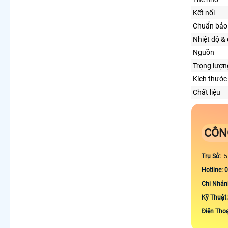
Kết nối
Chuẩn bảo
Nhiệt độ &
Nguồn
Trọng lượn
Kích thước
Chất liệu
CÔN
Trụ Sở:
5
Hotline: 
Chi Nhán
Kỹ Thuật
Điện Tho