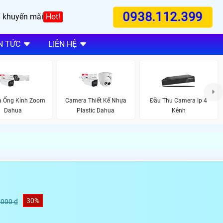
0938.112.399
 khuyến mãi
Hot!
N TỨC
LIÊN HỆ
 Ống Kính Zoom
Camera Thiết Kế Nhựa
Đầu Thu Camera Ip 4
Dahua
Plastic Dahua
Kênh
30%
,000 ₫