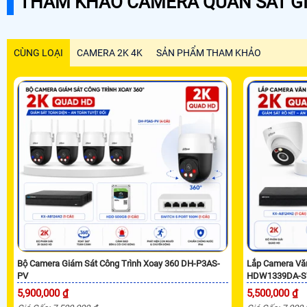
THAM KHẢO CAMERA QUAN SÁT GI
CÙNG LOẠI
CAMERA 2K 4K
SẢN PHẨM THAM KHẢO
Bộ Camera Giám Sát Công Trình Xoay 360 DH-P3AS-
Lắp Camera Vă
PV
HDW1339DA-S
5,900,000 ₫
5,500,000 ₫