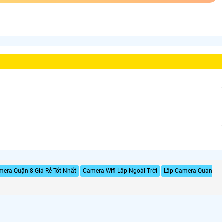
era Quận 8 Giá Rẻ Tốt Nhất
Camera Wifi Lắp Ngoài Trời
Lắp Camera Quan