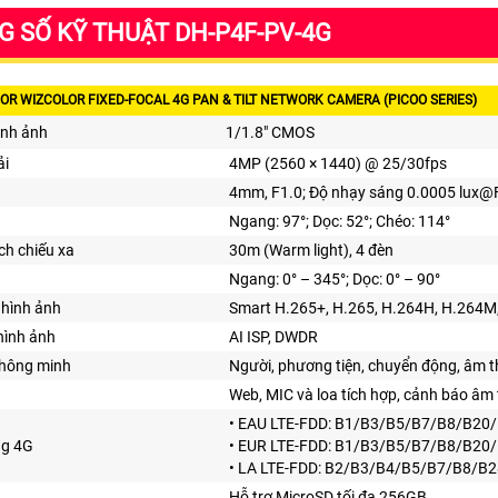
 SỐ KỸ THUẬT DH-P4F-PV-4G
R WIZCOLOR FIXED-FOCAL 4G PAN & TILT NETWORK CAMERA (PICOO SERIES)
ình ảnh
1/1.8" CMOS
ải
4MP (2560 × 1440) @ 25/30fps
4mm, F1.0; Độ nhạy sáng 0.0005 lux@
Ngang: 97°; Dọc: 52°; Chéo: 114°
h chiếu xa
30m (Warm light), 4 đèn
Ngang: 0° – 345°; Dọc: 0° – 90°
hình ảnh
Smart H.265+, H.265, H.264H, H.264M
hình ảnh
AI ISP, DWDR
thông minh
Người, phương tiện, chuyển động, âm t
Web, MIC và loa tích hợp, cảnh báo âm
• EAU LTE-FDD: B1/B3/B5/B7/B8/B20/
ng 4G
• EUR LTE-FDD: B1/B3/B5/B7/B8/B20/
• LA LTE-FDD: B2/B3/B4/B5/B7/B8/B
Hỗ trợ MicroSD tối đa 256GB