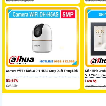
Giá Gốc: 7,500,000 ₫
Giá Gốc: 7,000
Camera WiFi 6 Dahua DH-H5AS Quay Quét Trong Nhà
Màn Hình Chuô
VTH2421FB/W
5%-35%
Liên hệ
Giá Gốc:
Giá Gốc: Liên h