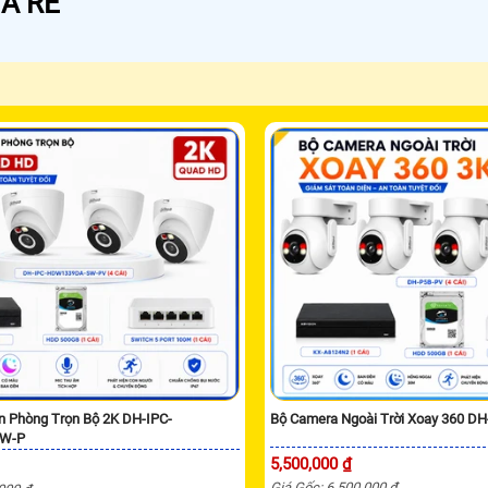
Á RẺ
n Phòng Trọn Bộ 2K DH-IPC-
Bộ Camera Ngoài Trời Xoay 360 D
W-P
5,500,000 ₫
Giá Gốc: 6,500,000 ₫