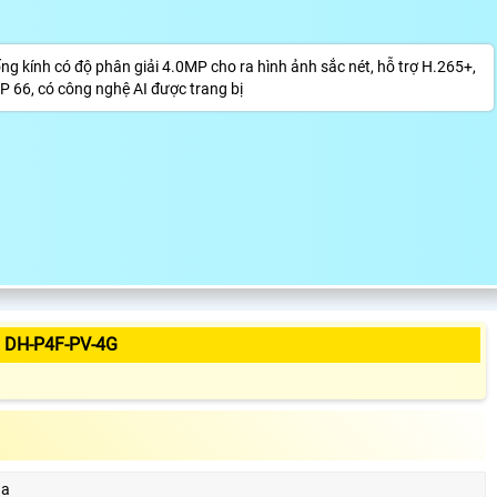
ống kính có độ phân giải 4.0MP cho ra hình ảnh sắc nét, hỗ trợ H.265+,
IP 66, có công nghệ AI được trang bị
 DH-P4F-PV-4G
ua