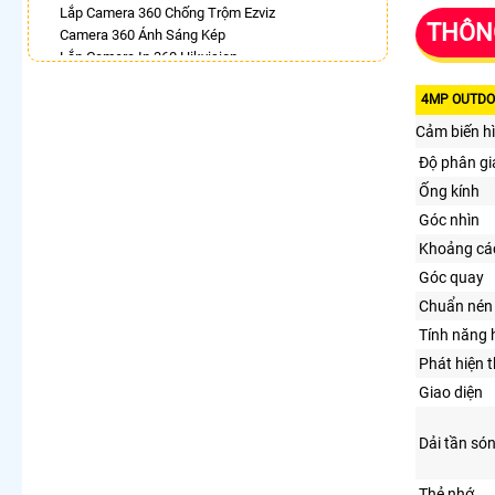
Lắp Camera 360 Chống Trộm Ezviz
THÔNG
Camera 360 Ánh Sáng Kép
Lắp Camera Ip 360 Hikvision
Camera 360 Chống Trộm Hikvision
4MP OUTDOO
Lăp Camera 360 Báo Động Dahua
Camera Dahua Xoay 360
Cảm biến h
Lắp Camera Wifi 360 Full Color Hikvision
Độ phân gi
Camera 360 Báo Động Kbvision
Ống kính
LẮP CAMERA THEO NHU CẦU
Góc nhìn
Lắp Camera Văn Phòng Giá Rẻ
Khoảng các
Lắp Camera Nhà Xưởng Giá Rẻ
Góc quay
Lắp Camera Gia Đình Giá Rẻ
Lắp Camera Kho Hàng Giá Rẻ
Chuẩn nén 
Lắp Camera Cửa Hàng Giá Rẻ
Tính năng 
Lắp Camera Wifi Giá Rẻ Chính Hãng
Phát hiện 
Lắp Camera Công Trình Giá Rẻ
Camera 360 Giá Rẻ
Giao diện
Dải tần só
Thẻ nhớ