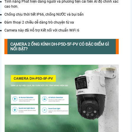
Tính năng Phát hiện dáng người và phương tiện cải tiến AI độ chính xác
cao hơn.
Chống chịu thời tiết IP66, chống NƯỚC và bụi bẩn
Đàm thoại 2 chiều dễ dàng trò chuyện từ xa
Camera này đã Hỗ trợ Kết nối với chuẩn WiFi 6
CAMERA 2 ỐNG KÍNH DH-P5D-5F-PV CÓ ĐẶC ĐIỂM GÌ
NỔI BẬT?