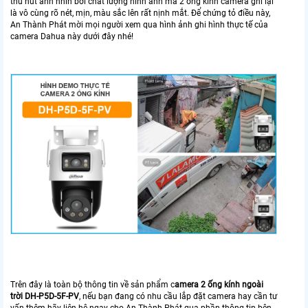
thu hút ánh nhìn bởi chất lượng hình ảnh mà 2 ống kính camera ghi lại
là vô cùng rõ nét, mịn, màu sắc lên rất nịnh mắt. Để chứng tỏ điều này,
An Thành Phát mời mọi người xem qua hình ảnh ghi hình thực tế của
camera Dahua này dưới đây nhé!
Trên đây là toàn bộ thông tin về sản phẩm c
amera 2 ống kính ngoài
trời DH-P5D-5F-PV
, nếu bạn đang có nhu cầu lắp đặt camera hay cần tư
vấn thêm hãy liên hệ ngay cho An Thành Phát qua phần thông tin bên