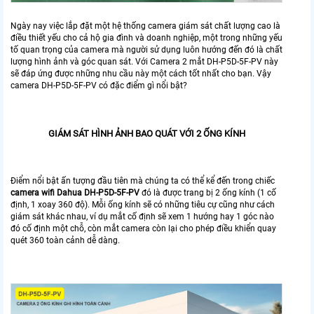
Ngày nay việc lắp đặt một hệ thống camera giám sát chất lượng cao là
điều thiết yếu cho cả hộ gia đình và doanh nghiệp, một trong những yếu
tố quan trọng của camera mà người sử dụng luôn hướng đến đó là chất
lượng hình ảnh và góc quan sát. Với Camera 2 mắt DH-P5D-5F-PV này
sẽ đáp ứng được những nhu cầu này một cách tốt nhất cho bạn. Vậy
camera DH-P5D-5F-PV có đặc điểm gì nổi bật?
GIÁM SÁT HÌNH ẢNH BAO QUÁT VỚI 2 ỐNG KÍNH
Điểm nổi bật ấn tượng đầu tiên mà chúng ta có thể kể đến trong chiếc
camera wifi Dahua DH-P5D-5F-PV
đó là được trang bị 2 ống kính (1 cố
định, 1 xoay 360 độ). Mỗi ống kính sẽ có những tiêu cự cũng như cách
giám sát khác nhau, ví dụ mắt cố định sẽ xem 1 hướng hay 1 góc nào
đó cố định một chỗ, còn mắt camera còn lại cho phép điều khiển quay
quét 360 toàn cảnh dễ dàng.