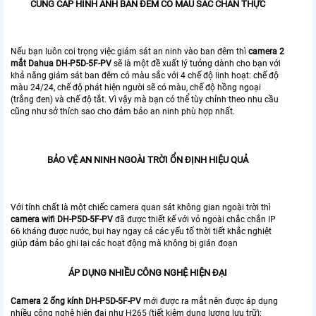
CUNG CẤP HÌNH ẢNH BAN ĐÊM CÓ MÀU SẮC CHÂN THỰC
Nếu bạn luôn coi trọng việc giám sát an ninh vào ban đêm thì
camera 2
mắt Dahua DH-P5D-5F-PV
sẽ là một đề xuất lý tưởng dành cho bạn với
khả năng giám sát ban đêm có màu sắc với 4 chế độ linh hoạt: chế độ
màu 24/24, chế độ phát hiện người sẽ có màu, chế độ hồng ngoại
(trắng đen) và chế độ tắt. Vì vậy mà bạn có thể tùy chỉnh theo nhu cầu
cũng như sở thích sao cho đảm bảo an ninh phù hợp nhất.
BẢO VỆ AN NINH NGOÀI TRỜI ỔN ĐỊNH HIỆU QUẢ
Với tính chất là một chiếc camera quan sát không gian ngoài trời thì
camera wifi DH-P5D-5F-PV
đã được thiết kế với vỏ ngoài chắc chắn IP
66 kháng được nước, bụi hay ngay cả các yếu tố thời tiết khắc nghiệt
giúp đảm bảo ghi lại các hoạt động mà không bị gián đoạn
ÁP DỤNG NHIỀU CÔNG NGHỆ HIỆN ĐẠI
Camera 2 ống kính DH-P5D-5F-PV
mới được ra mắt nên được áp dụng
nhiều công nghệ hiện đại như H265 (tiết kiệm dung lượng lưu trữ);