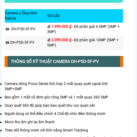
Camera 2 Ống Kính
Giá Lắp
Dahua
💰
1.999.000 ₫
- Độ phân giải 6.0MP (3MP +
📸 DH-P3D-3F-PV
3MP)
💰
2.099.000 ₫
- Độ phân giải 10MP (5MP +
📸 DH-P5D-5F-PV
5MP)
THÔNG SỐ KỸ THUẬT CAMERA DH-P5D-5F-PV
Camera dòng Picoo Series tích hợp 2 mắt quay quét ngoài trời
5MP+5MP
Bao gồm 1 mắt cố định góc rộng 5MP và 1 mắt quay 360 5MP
Quay quét 360 độ giúp bạn bao quát khu vực quan sát
Người dùng có thể điều chỉnh 4 Chế độ nhìn đêm thông minh
Micro thu âm ghi lại âm thanh
Theo dõi thông minh với tính năng Smart Tracking