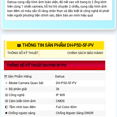
Dahua cung cấp hình ảnh toàn diện, độ nét cao với trang bị 2 ống kính
trên cùng 1 chiếc camera, hỗ trợ trò chuyện 2 chiều, cung cấp hình ảnh
ban đêm có màu sắc rõ ràng chân thực và đặc biệt là công nghệ AI phát
hiện người phương tiện chính xác, đảm bảo an ninh hiệu quả
📖 THÔNG TIN SẢN PHẨM DH-P5D-5F-PV
THÔNG SỐ KỸ THUẬT
CHÍNH SÁCH BẢO HÀNH
THÔNG SỐ KỸ THUẬT DH-P5D-5F-PV
🦉 Sản Phẩm Hãng
Dahua
🔅 Model Camera Quan Sát
DH-P5D-5F-PV
🔆 Độ phân giải
3k
Ⓦ Công nghệ
IP Wifi
🔳 Cảm biến hình ảnh
CMOS
🌔 Tầm nhìn ban đêm
Full Color 40m
✺ Chống ngược sáng
Chống Ngược Sáng DWDR