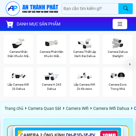
DANH MỤC SẢN PHẨM
Camera Nhận
Camera Phát Hiện
Camera Thiết Lập
Camera Dahua
Diện Khuôn Mặt
Khuôn Mặt
Vành Đai Dahua
Starlight
Dahua
Dahua
Lắp Camera Wifi
Camera H.265
Lắp Camera Wifi
Camera Ezviz
2k Dahua
Dahua
2k Kbvision
Trong Nhà
›
›
›
›
Trang chủ
Camera Quan Sát
Camera Wifi
Camera Wifi Dahua