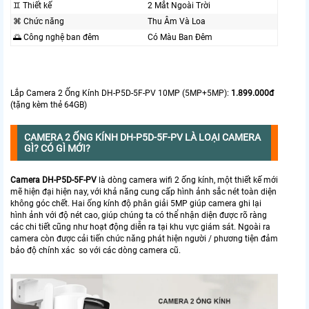
♊ Thiết kế
2 Mắt Ngoài Trời
⌘ Chức năng
Thu Âm Và Loa
🌅 Công nghệ ban đêm
Có Màu Ban Ðêm
Lắp Camera 2 Ống Kính DH-P5D-5F-PV 10MP (5MP+5MP):
1.899.000đ
(tặng kèm thẻ 64GB)
CAMERA 2 ỐNG KÍNH DH-P5D-5F-PV LÀ LOẠI CAMERA
GÌ? CÓ GÌ MỚI?
Camera DH-P5D-5F-PV
là dòng camera wifi 2 ống kính, một thiết kế mới
mẽ hiện đại hiện nay, với khả năng cung cấp hình ảnh sắc nét toàn diện
không góc chết. Hai ống kính độ phân giải 5MP giúp camera ghi lại
hình ảnh với độ nét cao, giúp chúng ta có thể nhận diện được rõ ràng
các chi tiết cũng như hoạt động diễn ra tại khu vực giám sát. Ngoài ra
camera còn được cải tiến chức năng phát hiện người / phương tiện đảm
bảo độ chính xác so với các dòng camera cũ.