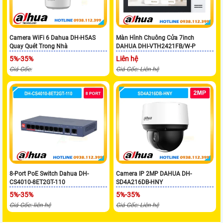
Camera WiFi 6 Dahua DH-H5AS
Màn Hình Chuông Cửa 7inch
Quay Quét Trong Nhà
DAHUA DHI-VTH2421FB/W-P
5%-35%
Liên hệ
Giá Gốc:
Giá Gốc: Liên hệ
8-Port PoE Switch Dahua DH-
Camera IP 2MP DAHUA DH-
CS4010-8ET2GT-110
SD4A216DB-HNY
5%-35%
5%-35%
Giá Gốc: liên hệ
Giá Gốc: Liên hệ