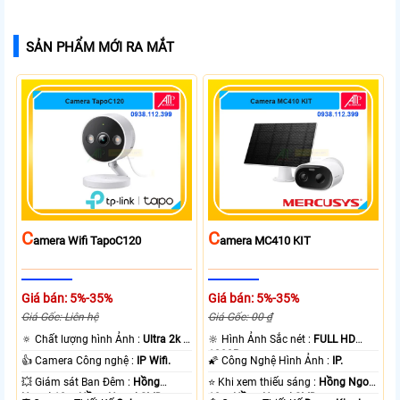
SẢN PHẨM MỚI RA MẮT
C
C
Amera Wifi TapoC120
Amera MC410 KIT
Giá bán: 5%-35%
Giá bán: 5%-35%
Giá Gốc: Liên hệ
Giá Gốc: 00 ₫
🔅 Chất lượng hình Ảnh :
Ultra 2k +
🔆 Hình Ảnh Sắc nét :
FULL HD
.
1080P .
👍 Camera Công nghệ :
IP Wifi.
🌠 Công Nghệ Hình Ảnh :
IP.
💥 Giám sát Ban Đêm :
Hồng
⭐ Khi xem thiếu sáng :
Hồng Ngoại
Ngoại 10m Hồng Ngoại SMD.
10m Hồng Ngoại SMD.