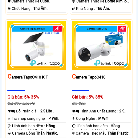
🛡 Camera Thiết Kế
Cube.
🕸️ Camera Thiết Kế
Dome Kim loại
+ Nhựa.
️☣️ Chức Năng :
Thu Âm.
️✔️ Khả Năng :
Thu Âm.
C
C
Amera TapoC410 KIT
Amera TapoC410
Giá bán: 5%-35%
Giá bán: 5%-35%
Giá Gốc: Liên Hệ
Giá Gốc:
👁️‍🗨 Độ Phân giải :
2K Lite .
👁️‍🗨 Hình Ành Chất Lượng :
2K
Lite .
⚜️ Tích hợp công nghệ :
IP Wifi.
⚜️ Công Nghệ :
IP Wifi.
🌛 Hình ảnh ban đêm :
Hồng
🌔 Hình ảnh ban đêm :
Hồng
Ngoại 10m Có Màu Ban Ðêm.
Ngoại 10m Có Màu Ban Ðêm.
💎 Camera Dòng
Thân Plastic.
❄ Camera Theo Mẫu
Thân Plastic.