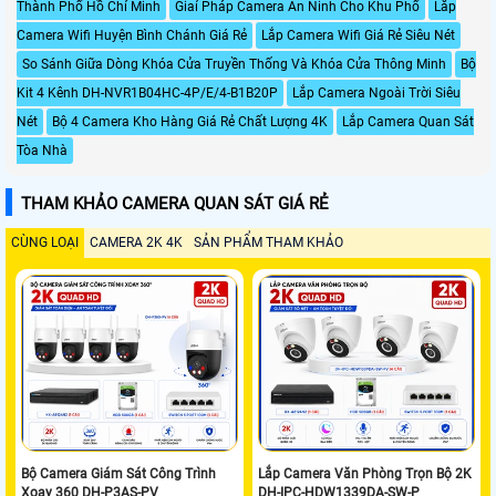
Thành Phố Hồ Chí Minh
Giaỉ Pháp Camera An Ninh Cho Khu Phố
Lắp
Camera Wifi Huyện Bình Chánh Giá Rẻ
Lắp Camera Wifi Giá Rẻ Siêu Nét
So Sánh Giữa Dòng Khóa Cửa Truyền Thống Và Khóa Cửa Thông Minh
Bộ
Kit 4 Kênh DH-NVR1B04HC-4P/E/4-B1B20P
Lắp Camera Ngoài Trời Siêu
Nét
Bộ 4 Camera Kho Hàng Giá Rẻ Chất Lượng 4K
Lắp Camera Quan Sát
Tòa Nhà
THAM KHẢO CAMERA QUAN SÁT GIÁ RẺ
CÙNG LOẠI
CAMERA 2K 4K
SẢN PHẨM THAM KHẢO
Bộ Camera Giám Sát Công Trình
Lắp Camera Văn Phòng Trọn Bộ 2K
Xoay 360 DH-P3AS-PV
DH-IPC-HDW1339DA-SW-P