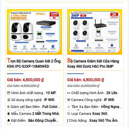
T
B
Rọn Bộ Camera Quan Sát 2 Ống
Ộ Camera Giám Sát Cửa Hàng
Kính IPC-S2XP-10M0WED
Xoay 360 Ezviz H6C Pro 3MP
Giá bán: 4,800,000 ₫
Giá bán: 4,800,000 ₫
Giá Gốc: 6,800,000 ₫
Giá Gốc: 6,200,000 ₫
🦉 Hình ảnh chất lượng :
10 MP.
️👀 Chất lượng hình Ảnh :
2K Lite .
🕉️ Sử dụng công nghệ :
IP Wifi.
⚒ Camera Công nghệ :
IP Wifi.
❈ Giám sát Ban Đêm :
Full Color
🔅 Tầm Xa Ban Đêm :
Hồng Ngoại
20m Có Màu Ban Ðêm.
10m Hồng Ngoại Smart IR.
🐜 Mẫu Camera
2 Mắt Trong Nhà.
💦 Loại Camera
Xoay 360.
️🔔 Đặt Điểm :
Báo Động Chuyển
️ƒ Chức Năng :
Xoay 360 Thu Âm.
Động.