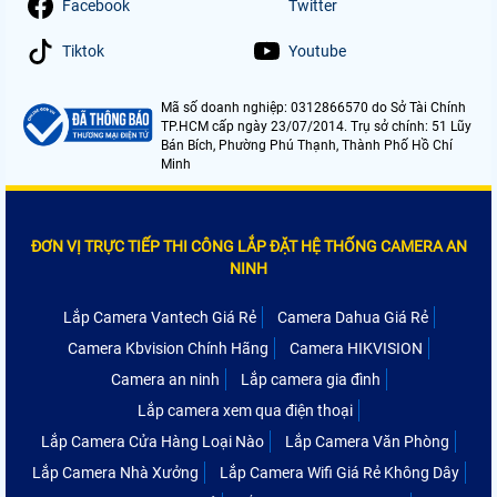
Facebook
Twitter
Tiktok
Youtube
Mã số doanh nghiệp: 0312866570 do Sở Tài Chính
TP.HCM cấp ngày 23/07/2014. Trụ sở chính: 51 Lũy
Bán Bích, Phường Phú Thạnh, Thành Phố Hồ Chí
Minh
ĐƠN VỊ TRỰC TIẾP THI CÔNG LẮP ĐẶT HỆ THỐNG CAMERA AN
NINH
Lắp Camera Vantech Giá Rẻ
Camera Dahua Giá Rẻ
Camera Kbvision Chính Hãng
Camera HIKVISION
Camera an ninh
Lắp camera gia đình
Lắp camera xem qua điện thoại
Lắp Camera Cửa Hàng Loại Nào
Lắp Camera Văn Phòng
Lắp Camera Nhà Xưởng
Lắp Camera Wifi Giá Rẻ Không Dây