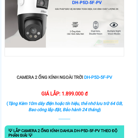
CAMERA 2 ỐNG KÍNH NGOÀI TRỜI
DH-P5D-5F-PV
GIÁ LẮP: 1.899.000 đ
(
Tặng Kèm 10m dây điện hoặc tín hiệu, thẻ nhớ lưu trữ 64 GB,
Bao công lắp đặt, Bảo hành 24 tháng
)
💡 LẮP CAMERA 2 ỐNG KÍNH DAHUA DH-P5D-5F-PV THEO ĐỘ
PHÂN GIẢI 💡