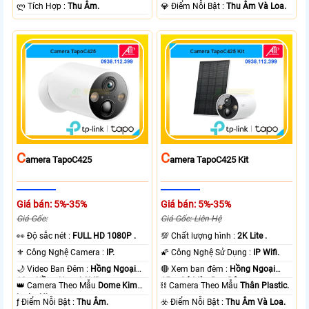
️ლ Tích Hợp :
Thu Âm.
️💎 Điểm Nỗi Bật :
Thu Âm Và Loa.
C
C
Amera TapoC425
Amera TapoC425 Kit
Giá bán: 5%-35%
Giá bán: 5%-35%
Giá Gốc:
Giá Gốc: Liên Hệ
️👀 Độ sắc nét :
FULL HD 1080P .
💯 Chất lượng hình :
2K Lite .
⚜️ Công Nghệ Camera :
IP.
🌠 Công Nghệ Sử Dụng :
IP Wifi.
🌙 Video Ban Đêm :
Hồng Ngoại
🔴 Xem ban đêm :
Hồng Ngoại
10m Hồng Ngoại SMD.
15m Có Màu Ban Ðêm.
👑 Camera Theo Mẫu
Dome Kim
⛓ Camera Theo Mẫu
Thân Plastic.
loại + Nhựa.
️ƒ Điểm Nỗi Bật :
Thu Âm.
️☣️ Điểm Nỗi Bật :
Thu Âm Và Loa.