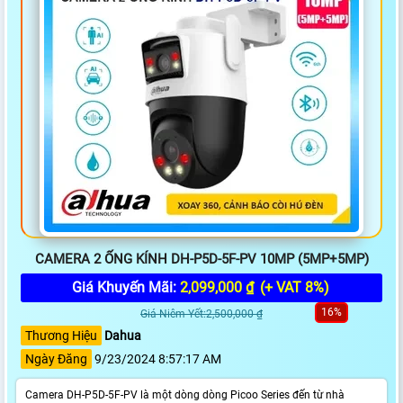
CAMERA 2 ỐNG KÍNH DH-P5D-5F-PV 10MP (5MP+5MP)
Giá Khuyến Mãi:
2,099,000 ₫
(+ VAT 8%)
16%
Giá Niêm Yết:2,500,000 ₫
Thương Hiệu
Dahua
Ngày Đăng
9/23/2024 8:57:17 AM
Camera DH-P5D-5F-PV là một dòng dòng Picoo Series đến từ nhà