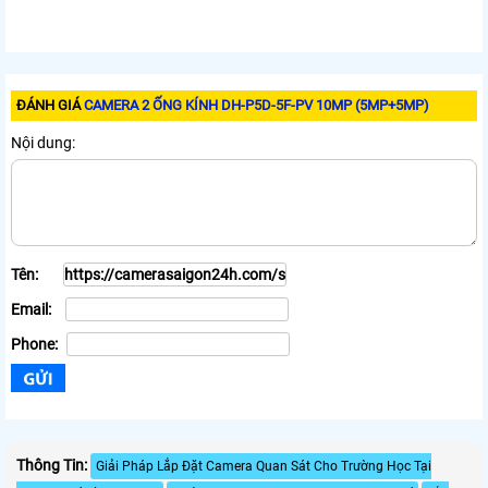
ĐÁNH GIÁ
CAMERA 2 ỐNG KÍNH DH-P5D-5F-PV 10MP (5MP+5MP)
Nội dung:
Tên:
Email:
Phone:
Thông Tin:
Giải Pháp Lắp Đặt Camera Quan Sát Cho Trường Học Tại