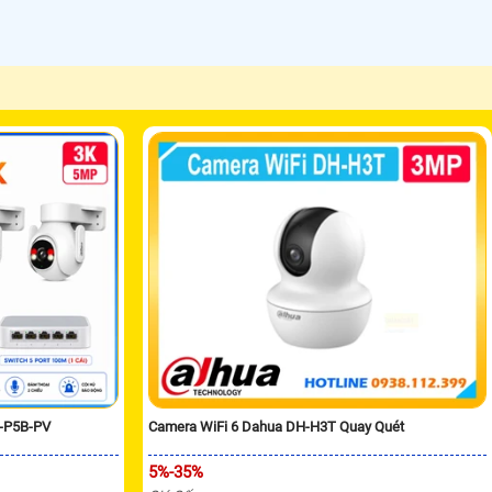
H-P5B-PV
Camera WiFi 6 Dahua DH-H3T Quay Quét
5%-35%