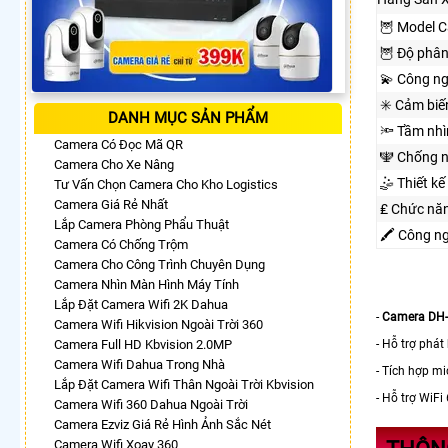
🦉 Model 
🦉 Độ phân
💫 Công n
✳️ Cảm biế
DANH MỤC SẢN PHẨM
🔦 Tầm nh
Camera Có Đọc Mã QR
🕎 Chống 
Camera Cho Xe Nâng
🤹 Thiết kế
Tư Vấn Chọn Camera Cho Kho Logistics
Camera Giá Rẻ Nhất
₤ Chức nă
Lắp Camera Phòng Phẩu Thuật
🖍 Công n
Camera Có Chống Trộm
Camera Cho Công Trình Chuyên Dụng
Camera Nhìn Màn Hình Máy Tính
Lắp Đặt Camera Wifi 2K Dahua
-
Camera DH
Camera Wifi Hikvision Ngoài Trời 360
Camera Full HD Kbvision 2.0MP
- Hỗ trợ phát
Camera Wifi Dahua Trong Nhà
- Tích hợp mi
Lắp Đặt Camera Wifi Thân Ngoài Trời Kbvision
- Hỗ trợ WiFi
Camera Wifi 360 Dahua Ngoài Trời
Camera Ezviz Giá Rẻ Hình Ảnh Sắc Nét
Camera Wifi Xoay 360