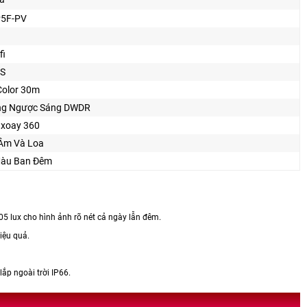
P5F-PV
fi
S
 Color 30m
ng Ngược Sáng DWDR
 xoay 360
Âm Và Loa
àu Ban Ðêm
5 lux cho hình ảnh rõ nét cả ngày lẫn đêm.
iệu quả.
lắp ngoài trời IP66.