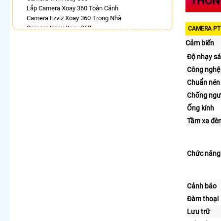
THÔNG
Lắp Camera Xoay 360 Toàn Cảnh
Camera Ezviz Xoay 360 Trong Nhà
Camera Imou Xoay 360
CAMERA PT 
Camera Ebitcam 360
Cảm biến
Lắp Camera Ip 360
Độ nhạy s
Camera Xoay 360 Kbvision
Camera Wifi Hikvision Xoay 360
Công nghệ 
Camera Imou 360 Trong Nhà
Chuẩn nén
LẮP CAMERA THEO NHU CẦU
Chống ngư
Lắp Camera Văn Phòng Giá Rẻ
Ống kính
Lắp Camera Nhà Xưởng Giá Rẻ
Tầm xa đè
Lắp Camera Gia Đình Giá Rẻ
Lắp Camera Kho Hàng Giá Rẻ
Lắp Camera Cửa Hàng Giá Rẻ
Chức năng
Lắp Camera Wifi Giá Rẻ Chính Hãng
Lắp Camera Công Trình Giá Rẻ
Camera 360 Giá Rẻ
Cảnh báo
Đàm thoại
Lưu trữ