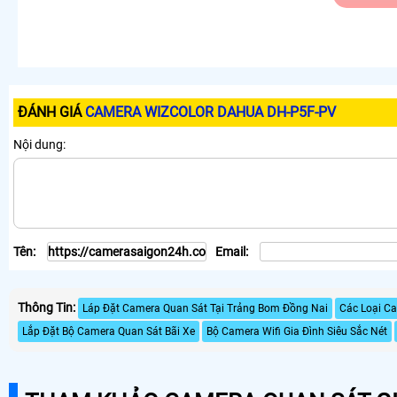
ĐÁNH GIÁ
CAMERA WIZCOLOR DAHUA DH-P5F-PV
Nội dung:
Tên:
Email:
Thông Tin:
Láp Đặt Camera Quan Sát Tại Trảng Bom Đồng Nai
Các Loại C
Lắp Đặt Bộ Camera Quan Sát Bãi Xe
Bộ Camera Wifi Gia Đình Siêu Sắc Nét