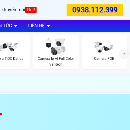
0938.112.399
 khuyến mãi
Hot!
N TỨC
LIÊN HỆ
ra TIOC Dahua
Camera Ip AI Full Color
Camera POE
Vantech