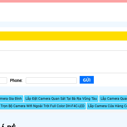
Phone:
amera Gia Đình
Lắp Đặt Camera Quan Sát Tại Bà Rịa Vũng Tàu
Lắp Camera Qua
Trọn Bộ Camera Wifi Ngoài Trời Full Color DH-F4C-LED
Lắp Camera Cửa Hàng C