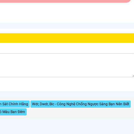
n Sát Chính Hãng
Wdr, Dwdr, Blc - Công Nghệ Chống Ngược Sáng Bạn Nên Biết
ó Màu Ban Đêm