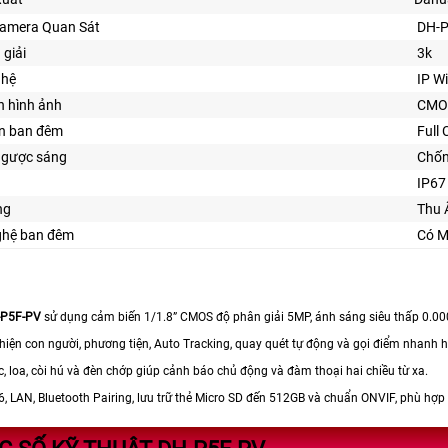
Camera Quan Sát
DH-
 giải
3k
ghệ
IP Wi
n hình ảnh
CMO
ìn ban đêm
Full
ngược sáng
Chố
IP67
ng
Thu 
ghệ ban đêm
Có M
-P5F-PV
sử dụng cảm biến 1/1.8” CMOS độ phân giải 5MP, ánh sáng siêu thấp 0.000
 hiện con người, phương tiện, Auto Tracking, quay quét tự động và gọi điểm nhanh h
c, loa, còi hú và đèn chớp giúp cảnh báo chủ động và đàm thoại hai chiều từ xa.
 6, LAN, Bluetooth Pairing, lưu trữ thẻ Micro SD đến 512GB và chuẩn ONVIF, phù hợp 