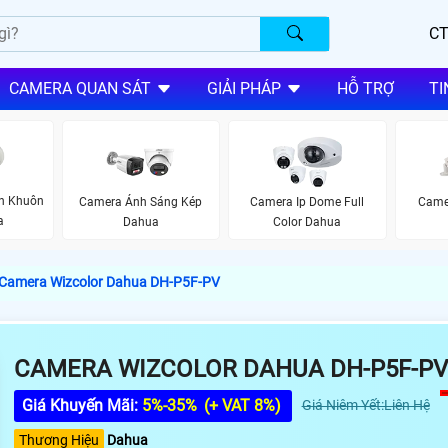
CT
CAMERA QUAN SÁT
GIẢI PHÁP
HỖ TRỢ
TI
n Khuôn
Camera Ánh Sáng Kép
Camera Ip Dome Full
Came
a
Dahua
Color Dahua
Camera Wizcolor Dahua DH-P5F-PV
CAMERA WIZCOLOR DAHUA DH-P5F-PV
Giá Khuyến Mãi:
5%-35%
(+ VAT 8%)
Giá Niêm Yết:Liên Hệ
Thương Hiệu
Dahua