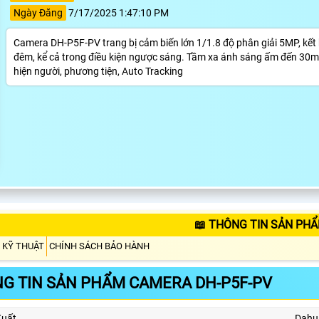
Ngày Đăng
7/17/2025 1:47:10 PM
Camera DH-P5F-PV trang bị cảm biến lớn 1/1.8 độ phân giải 5MP, kết
đêm, kể cả trong điều kiện ngược sáng. Tầm xa ánh sáng ấm đến 30
hiện người, phương tiện, Auto Tracking
📖 THÔNG TIN SẢN PHẨ
 KỸ THUẬT
CHÍNH SÁCH BẢO HÀNH
G TIN SẢN PHẨM CAMERA DH-P5F-PV
Xuất
Dahu