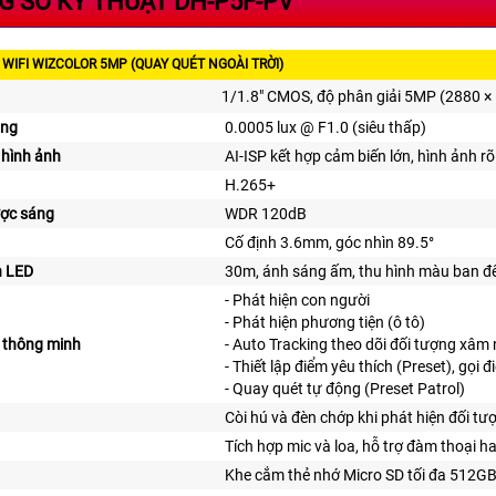
 SỐ KỸ THUẬT DH-P5F-PV
WIFI WIZCOLOR 5MP (QUAY QUÉT NGOÀI TRỜI)
1/1.8" CMOS, độ phân giải 5MP (2880 
áng
0.0005 lux @ F1.0 (siêu thấp)
hình ảnh
AI-ISP kết hợp cảm biến lớn, hình ảnh r
H.265+
ợc sáng
WDR 120dB
Cố định 3.6mm, góc nhìn 89.5°
n LED
30m, ánh sáng ấm, thu hình màu ban 
- Phát hiện con người
- Phát hiện phương tiện (ô tô)
 thông minh
- Auto Tracking theo dõi đối tượng xâm
- Thiết lập điểm yêu thích (Preset), gọi
- Quay quét tự động (Preset Patrol)
Còi hú và đèn chớp khi phát hiện đối tư
Tích hợp mic và loa, hỗ trợ đàm thoại ha
Khe cắm thẻ nhớ Micro SD tối đa 512G