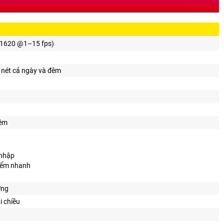
× 1620 @1–15 fps)
õ nét cả ngày và đêm
đêm
 nhập
 điểm nhanh
ợng
i chiều
B