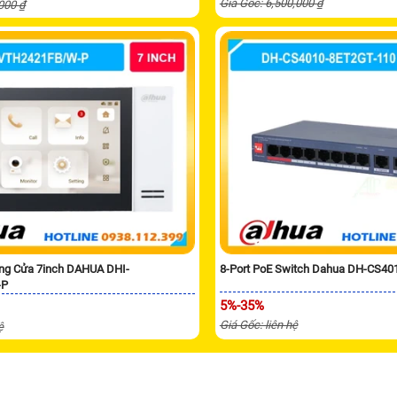
Giá Gốc: 6,500,000 ₫
,000 ₫
ng Cửa 7inch DAHUA DHI-
8-Port PoE Switch Dahua DH-CS40
-P
5%-35%
Giá Gốc: liên hệ
ệ