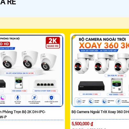
Á RẺ
n Phòng Trọn Bộ 2K DH-IPC-
Bộ Camera Ngoài Trời Xoay 360 D
W-P
5,500,000 ₫