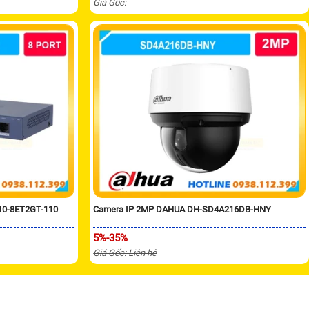
Giá Gốc:
10-8ET2GT-110
Camera IP 2MP DAHUA DH-SD4A216DB-HNY
5%-35%
Giá Gốc: Liên hệ