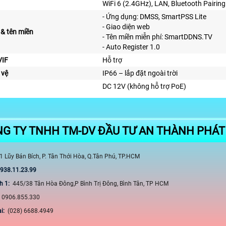
WiFi 6 (2.4GHz), LAN, Bluetooth Pairing
- Ứng dụng: DMSS, SmartPSS Lite
- Giao diện web
& tên miền
- Tên miền miễn phí: SmartDDNS.TV
- Auto Register 1.0
VIF
Hỗ trợ
 vệ
IP66 – lắp đặt ngoài trời
DC 12V (không hỗ trợ PoE)
G TY TNHH TM-DV ĐẦU TƯ AN THÀNH PHÁ
1 Lũy Bán Bích, P. Tân Thới Hòa, Q.Tân Phú, TP.HCM
0938.11.23.99
h 1:
445/38 Tân Hòa Đông,P Bình Trị Đông, Bình Tân, TP HCM
:
0906.855.330
ại:
(028) 6688.4949