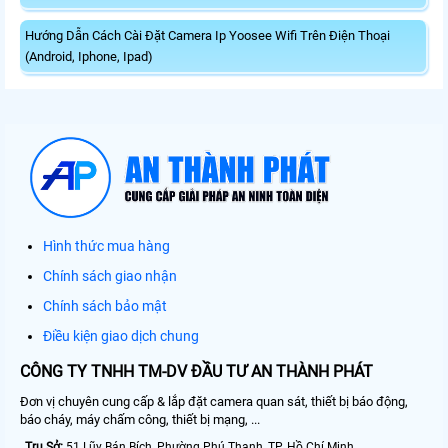
Hướng Dẫn Cách Cài Đặt Camera Ip Yoosee Wifi Trên Điện Thoại
(Android, Iphone, Ipad)
Hình thức mua hàng
Chính sách giao nhận
Chính sách bảo mật
Điều kiện giao dịch chung
CÔNG TY TNHH TM-DV ĐẦU TƯ AN THÀNH PHÁT
Đơn vị chuyên cung cấp & lắp đặt camera quan sát, thiết bị báo động,
báo cháy, máy chấm công, thiết bị mạng, ...
Trụ Sở:
51 Lũy Bán Bích, Phường Phú Thạnh, TP. Hồ Chí Minh