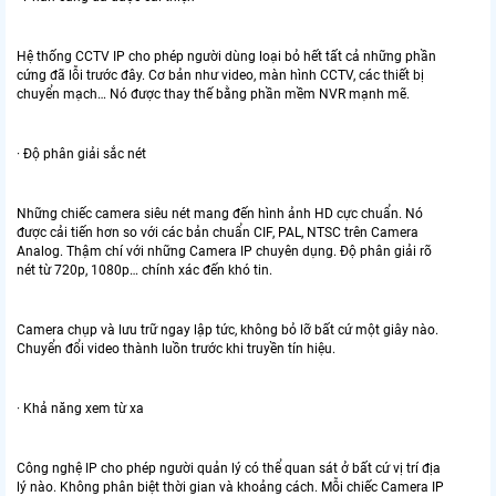
Hệ thống CCTV IP cho phép người dùng loại bỏ hết tất cả những phần
cứng đã lỗi trước đây. Cơ bản như video, màn hình CCTV, các thiết bị
chuyển mạch… Nó được thay thế bằng phần mềm NVR mạnh mẽ.
· Độ phân giải sắc nét
Những chiếc camera siêu nét mang đến hình ảnh HD cực chuẩn. Nó
được cải tiến hơn so với các bản chuẩn CIF, PAL, NTSC trên Camera
Analog. Thậm chí với những Camera IP chuyên dụng. Độ phân giải rõ
nét từ 720p, 1080p… chính xác đến khó tin.
Camera chụp và lưu trữ ngay lập tức, không bỏ lỡ bất cứ một giây nào.
Chuyển đổi video thành luồn trước khi truyền tín hiệu.
· Khả năng xem từ xa
Công nghệ IP cho phép người quản lý có thể quan sát ở bất cứ vị trí địa
lý nào. Không phân biệt thời gian và khoảng cách. Mỗi chiếc Camera IP