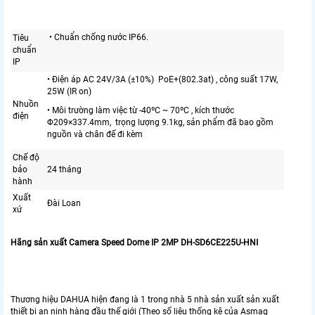
• Chuẩn chống nước IP66.
Tiêu
chuẩn
IP
• Điện áp AC 24V/3A (±10%) PoE+(802.3at) , công suất 17W,
25W (IR on)
Nhuồn
• Môi trường làm việc từ -40ºC ~ 70ºC , kích thước
điện
Φ209×337.4mm, trọng lượng 9.1kg, sản phẩm đã bao gồm
nguồn và chân đế đi kèm
Chế độ
bảo
24 tháng
hành
Xuất
Đài Loan
xứ
Hãng sản xuất Camera Speed Dome IP 2MP DH-SD6CE225U-HNI
Thương hiệu DAHUA hiện đang là 1 trong nhà 5 nhà sản xuất sản xuất
thiết bị an ninh hàng đầu thế giới (Theo số liệu thống kê của Asmag