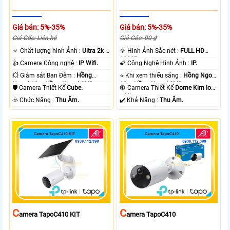
Giá bán: 5%-35%
Giá bán: 5%-35%
Giá Gốc: Liên hệ
Giá Gốc: 00 ₫
🔅 Chất lượng hình Ảnh :
Ultra 2k +
🔆 Hình Ảnh Sắc nét :
FULL HD
.
1080P .
👍 Camera Công nghệ :
IP Wifi.
🌠 Công Nghệ Hình Ảnh :
IP.
💥 Giám sát Ban Đêm :
Hồng
⭐ Khi xem thiếu sáng :
Hồng Ngoại
Ngoại 10m Hồng Ngoại SMD.
10m Hồng Ngoại SMD.
🛡 Camera Thiết Kế
Cube.
🕸️ Camera Thiết Kế
Dome Kim loại
+ Nhựa.
️☣️ Chức Năng :
Thu Âm.
️✔️ Khả Năng :
Thu Âm.
C
C
Amera TapoC410 KIT
Amera TapoC410