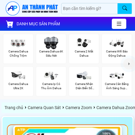
DANH MỤC SẢN PHẨM
Camera Dahua
Camera Dahua 4K
Camera 2 Mắt
Camera Wifi Báo
Chống Trộm
Siêu Nét
Dahua
Động Dahua
Camera Dahua
Camera Ip Có
Camera Nhận
Camera Cân Bằng
Ultra 2K
Thu Ậm Dahua
Diện Biển Số
Ánh Sáng Super
Dahua
Adapt
›
›
›
Trang chủ
Camera Quan Sát
Camera Zoom
Camera Dahua Zoo