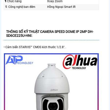
🎙 Chức năng
Xoay Zoom
🔖 Công nghệ ban đêm
Hồng Ngoại Smart IR
THÔNG SỐ KỸ THUẬT CAMERA SPEED DOME IP 2MP DH-
SD6CE225U-HNI:
• Cảm biến STARVIS™ CMOS kích thước 1/2.8".