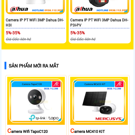
Camera IP PT WiFi 3MP Dahua DH-
Camera IP PT WiFi 3MP Dahua DH-
H3I
P3I-PV
5%-35%
5%-35%
Giá Gốc: liên hệ
Giá Gốc: liên hệ
SẢN PHẨM MỚI RA MẮT
C
C
Amera Wifi TapoC120
Amera MC410 KIT