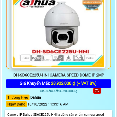
DH-SD6CE225U-HNI CAMERA SPEED DOME IP 2MP
Giá Khuyến Mãi:
28,922,000 ₫
(+ VAT 8%)
7%
Giá Niêm Yết:31,200,000 ₫
Thương Hiệu
Dahua
Ngày Đăng
10/10/2022 11:33:16 AM
Camera IP Dahua SD6CE225U-HNI là dòng sản phẩm camera speed