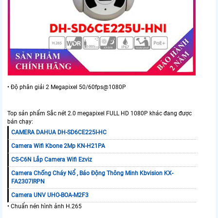
• Độ phân giải 2 Megapixel 50/60fps@1080P
Top sản phẩm Sắc nét 2.0 megapixel FULL HD 1080P khác đang được
bán chạy:
CAMERA DAHUA DH-SD6CE225I-HC
Camera Wifi Kbone 2Mp KN-H21PA
CS-C6N Lắp Camera Wifi Ezviz
Camera Chống Cháy Nổ , Báo Động Thông Minh Kbvision KX-
FA2307IRPN
Camera UNV UHO-BOA-M2F3
• Chuẩn nén hình ảnh H.265