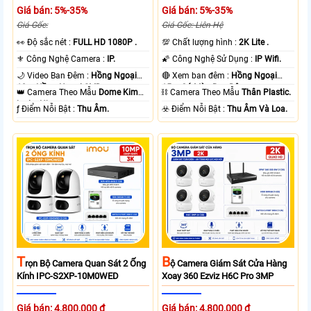
Giá bán: 5%-35%
Giá bán: 5%-35%
Giá Gốc:
Giá Gốc: Liên Hệ
️👀 Độ sắc nét :
FULL HD 1080P .
💯 Chất lượng hình :
2K Lite .
⚜️ Công Nghệ Camera :
IP.
🌠 Công Nghệ Sử Dụng :
IP Wifi.
🌙 Video Ban Đêm :
Hồng Ngoại
🔴 Xem ban đêm :
Hồng Ngoại
10m Hồng Ngoại SMD.
15m Có Màu Ban Ðêm.
👑 Camera Theo Mẫu
Dome Kim
⛓ Camera Theo Mẫu
Thân Plastic.
loại + Nhựa.
️ƒ Điểm Nỗi Bật :
Thu Âm.
️☣️ Điểm Nỗi Bật :
Thu Âm Và Loa.
T
B
Rọn Bộ Camera Quan Sát 2 Ống
Ộ Camera Giám Sát Cửa Hàng
Kính IPC-S2XP-10M0WED
Xoay 360 Ezviz H6C Pro 3MP
Giá bán: 4,800,000 ₫
Giá bán: 4,800,000 ₫