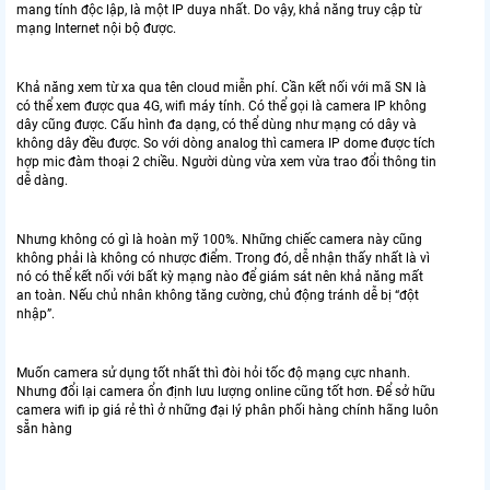
mang tính độc lập, là một IP duya nhất. Do vậy, khả năng truy cập từ
mạng Internet nội bộ được.
Khả năng xem từ xa qua tên cloud miễn phí. Cần kết nối với mã SN là
có thể xem được qua 4G, wifi máy tính. Có thể gọi là camera IP không
dây cũng được. Cấu hình đa dạng, có thể dùng như mạng có dây và
không dây đều được. So với dòng analog thì camera IP dome được tích
hợp mic đàm thoại 2 chiều. Người dùng vừa xem vừa trao đổi thông tin
dễ dàng.
Nhưng không có gì là hoàn mỹ 100%. Những chiếc camera này cũng
không phải là không có nhược điểm. Trong đó, dễ nhận thấy nhất là vì
nó có thể kết nối với bất kỳ mạng nào để giám sát nên khả năng mất
an toàn. Nếu chủ nhân không tăng cường, chủ động tránh dễ bị “đột
nhập”.
Muốn camera sử dụng tốt nhất thì đòi hỏi tốc độ mạng cực nhanh.
Nhưng đổi lại camera ổn định lưu lượng online cũng tốt hơn. Để sở hữu
camera wifi ip giá rẻ thì ở những đại lý phân phối hàng chính hãng luôn
sẵn hàng