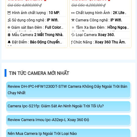
Giá Gốc: 6,800,000 ₫
Giá Gốc: 6,200,000 ₫
🦉 Hình ảnh chất lượng :
10 MP.
️👀 Chất lượng hình Ảnh :
2K Lite .
🕉️ Sử dụng công nghệ :
IP Wifi.
⚒ Camera Công nghệ :
IP Wifi.
❈ Giám sát Ban Đêm :
Full Color
🔅 Tầm Xa Ban Đêm :
Hồng Ngoại
20m Có Màu Ban Ðêm.
10m Hồng Ngoại Smart IR.
🐜 Mẫu Camera
2 Mắt Trong Nhà.
💦 Loại Camera
Xoay 360.
️🔔 Đặt Điểm :
Báo Động Chuyển
️ƒ Chức Năng :
Xoay 360 Thu Âm.
Động.
TIN TỨC CAMERA MỚI NHẤT
Review DH-IPC-HFW1230DT-STW Camera Không Dây Ngoài Trời Bán
Chạy Nhất
Camera Ipc-S21fp: Giám Sát An Ninh Ngoài Trời Tối Ưu?
Review Camera Imou Ipc-A32ep-L Xoay 360 Độ
Nên Mua Camera Ip Ngoài Trời Loại Nào