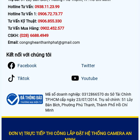
0938.11.23.99
Hotline Tư Vấn:
0906.72.73.77
Hotline Tư Vấn 1:
0906.855.330
Tư Vấn Kỹ Thuật:
0902.452.577
Tư Vấn Mua Hàng:
(028) 6688.4949
CSKH:
Email:
congngheanthanhphat@gmail.com
Kết nối với chúng tôi
Facebook
Twitter
Tiktok
Youtube
Mã số doanh nghiệp: 0312866570 do Sở Tài Chính
TP.HCM cấp ngày 23/07/2014. Trụ sở chính: 51 Lũy
Bán Bích, Phường Phú Thạnh, Thành Phố Hồ Chí
Minh
ĐƠN VỊ TRỰC TIẾP THI CÔNG LẮP ĐẶT HỆ THỐNG CAMERA AN
NINH