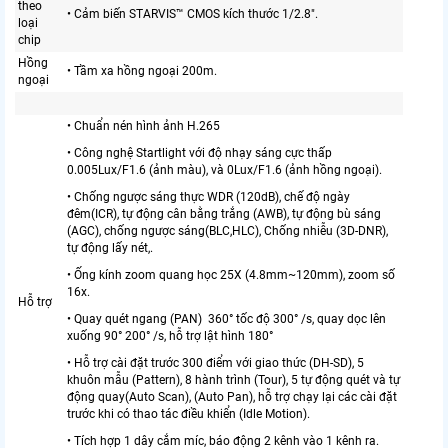
theo
• Cảm biến STARVIS™ CMOS kích thước 1/2.8".
loại
chip
Hồng
• Tầm xa hồng ngoại 200m.
ngoại
• Chuẩn nén hình ảnh H.265
• Công nghệ Startlight với độ nhạy sáng cực thấp
0.005Lux/F1.6 (ảnh màu), và 0Lux/F1.6 (ảnh hồng ngoại).
• Chống ngược sáng thực WDR (120dB), chế độ ngày
đêm(ICR), tự động cân bằng trắng (AWB), tự động bù sáng
(AGC), chống ngược sáng(BLC,HLC), Chống nhiễu (3D-DNR),
tự động lấy nét,.
• Ống kính zoom quang học 25X (4.8mm~120mm), zoom số
16x.
Hỗ trợ
• Quay quét ngang (PAN) 360° tốc độ 300° /s, quay dọc lên
xuống 90° 200° /s, hỗ trợ lật hình 180°
• Hỗ trợ cài đặt trước 300 điểm với giao thức (DH-SD), 5
khuôn mẫu (Pattern), 8 hành trình (Tour), 5 tự động quét và tự
động quay(Auto Scan), (Auto Pan), hỗ trợ chạy lại các cài đặt
trước khi có thao tác điều khiển (Idle Motion).
• Tích hợp 1 dây cắm míc, báo động 2 kênh vào 1 kênh ra.