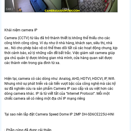
Khái niệm camera IP
Camera (CCTV) từ lâu đã trở thành thiết bị không thể thiếu cho các
công trình công cộng. Ví dụ như ở nhà hàng, khách sạn, siêu thị, nhà
xe… Nó cho phép bảo vệ có thể theo dõi tất cả các hoạt động chung, kịp
thời cảnh báo, xử lý những vấn đề bất trắc. Việc giám sát camera giúp
gia chủ quản lý được không gian nhà mình, cửa hàng quan sát được
các thành viên trong gia đình từ xa.
Hiện tại, camera có các dòng như: Analog, AHD, HDTVI, HDCVI, IP, Wifi.
Nhưng nhờ sự phát triển và cải tiến vượt bậc của công nghệ mà các kỹ
sư đã nghiên cứu ra sản phẩm Camera IP cao cấp và ưu việt hơn các
dòng camera khác. IP là từ viết tắt của “Internet Protocol“. Mỗi một
chiếc camera sẽ có riêng một địa chỉ IP mạng riêng
Tại sao nên lắp đặt Camera Speed Dome IP 2MP DH-SD6CE225U-HNI
· Phần cứng đã được cải thiện