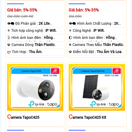
Giá bán: 5%-35%
Giá bán: 5%-35%
Giá Gốc: Liên Hệ
Giá Gốc:
👁️‍🗨 Độ Phân giải :
2K Lite .
👁️‍🗨 Hình Ành Chất Lượng :
2K
Lite .
⚜️ Tích hợp công nghệ :
IP Wifi.
⚜️ Công Nghệ :
IP Wifi.
🌛 Hình ảnh ban đêm :
Hồng
🌔 Hình ảnh ban đêm :
Hồng
Ngoại 10m Có Màu Ban Ðêm.
Ngoại 10m Có Màu Ban Ðêm.
💎 Camera Dòng
Thân Plastic.
❄ Camera Theo Mẫu
Thân Plastic.
️ლ Tích Hợp :
Thu Âm.
️💎 Điểm Nỗi Bật :
Thu Âm Và Loa.
C
C
Amera TapoC425
Amera TapoC425 Kit