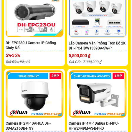
DH-EPC230U Camera IP Chống
Lắp Camera Văn Phòng Trọn Bộ 2K
Cháy Nổ
DH-IPC-HDW1339DA-SW-P
5%-35%
5,500,000 ₫
Giá Gốc: liên hệ
Giá Gốc: 7,000,000 ₫
Camera IP 2MP DAHUA DH-
Camera IP 4MP Dahua DH-IPC-
SD4A216DB-HNY
HFW2449M-AS-B-PRO