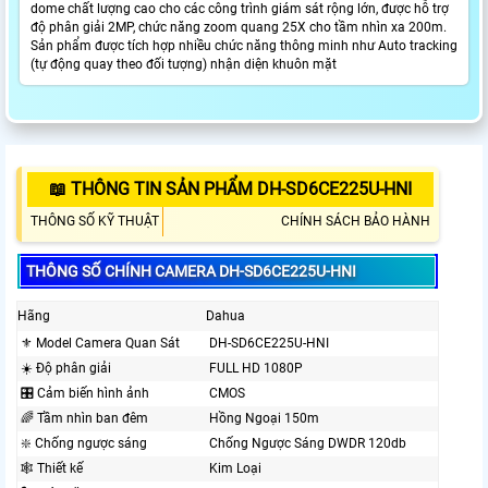
dome chất lượng cao cho các công trình giám sát rộng lớn, được hỗ trợ
độ phân giải 2MP, chức năng zoom quang 25X cho tầm nhìn xa 200m.
Sản phẩm được tích hợp nhiều chức năng thông minh như Auto tracking
(tự động quay theo đối tượng) nhận diện khuôn mặt
📖 THÔNG TIN SẢN PHẨM DH-SD6CE225U-HNI
THÔNG SỐ KỸ THUẬT
CHÍNH SÁCH BẢO HÀNH
THÔNG SỐ CHÍNH CAMERA DH-SD6CE225U-HNI
Hãng
Dahua
⚜️ Model Camera Quan Sát
DH-SD6CE225U-HNI
☀️ Độ phân giải
FULL HD 1080P
🎛 Cảm biến hình ảnh
CMOS
🌈 Tầm nhìn ban đêm
Hồng Ngoại 150m
❇️ Chống ngược sáng
Chống Ngược Sáng DWDR 120db
🕸️ Thiết kế
Kim Loại