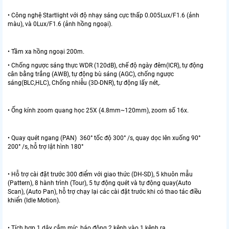
• Công nghệ Startlight với độ nhạy sáng cực thấp 0.005Lux/F1.6 (ảnh
màu), và 0Lux/F1.6 (ảnh hồng ngoại).
• Tầm xa hồng ngoại 200m.
• Chống ngược sáng thực WDR (120dB), chế độ ngày đêm(ICR), tự động
cân bằng trắng (AWB), tự động bù sáng (AGC), chống ngược
sáng(BLC,HLC), Chống nhiễu (3D-DNR), tự động lấy nét,.
• Ống kính zoom quang học 25X (4.8mm~120mm), zoom số 16x.
• Quay quét ngang (PAN) 360° tốc độ 300° /s, quay dọc lên xuống 90°
200° /s, hỗ trợ lật hình 180°
• Hỗ trợ cài đặt trước 300 điểm với giao thức (DH-SD), 5 khuôn mẫu
(Pattern), 8 hành trình (Tour), 5 tự động quét và tự động quay(Auto
Scan), (Auto Pan), hỗ trợ chạy lại các cài đặt trước khi có thao tác điều
khiển (Idle Motion).
• Tích hợp 1 dây cắm míc, báo động 2 kênh vào 1 kênh ra.