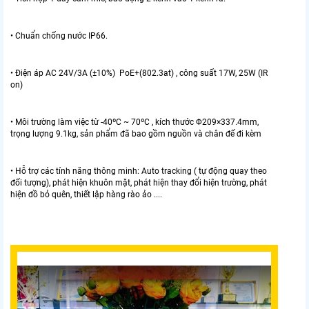
• Chuẩn chống nước IP66.
• Điện áp AC 24V/3A (±10%) PoE+(802.3at) , công suất 17W, 25W (IR
on)
• Môi trường làm việc từ -40ºC ~ 70ºC , kích thước Φ209×337.4mm,
trọng lượng 9.1kg, sản phẩm đã bao gồm nguồn và chân đế đi kèm
• Hỗ trợ các tính năng thông minh: Auto tracking ( tự động quay theo
đối tượng), phát hiện khuôn mặt, phát hiện thay đổi hiện trường, phát
hiện đồ bỏ quên, thiết lập hàng rào ảo ....