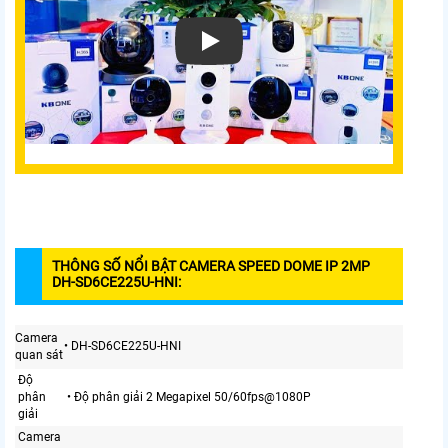
THÔNG SỐ NỔI BẬT CAMERA SPEED DOME IP 2MP
DH-SD6CE225U-HNI:
Camera
• DH-SD6CE225U-HNI
quan sát
Độ
phân
• Độ phân giải 2 Megapixel 50/60fps@1080P
giải
Camera