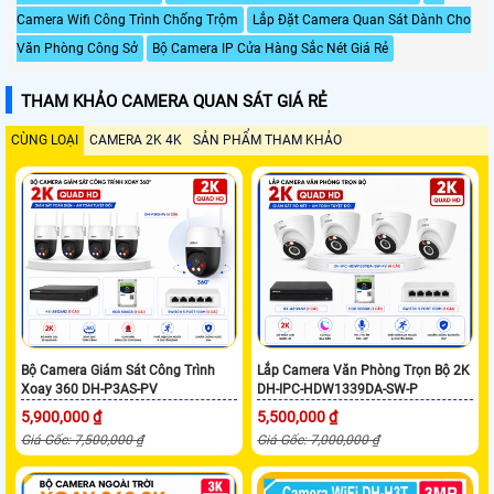
Camera Wifi Công Trình Chống Trộm
Lắp Đặt Camera Quan Sát Dành Cho
Văn Phòng Công Sở
Bộ Camera IP Cửa Hàng Sắc Nét Giá Rẻ
THAM KHẢO CAMERA QUAN SÁT GIÁ RẺ
CÙNG LOẠI
CAMERA 2K 4K
SẢN PHẨM THAM KHẢO
Bộ Camera Giám Sát Công Trình
Lắp Camera Văn Phòng Trọn Bộ 2K
Xoay 360 DH-P3AS-PV
DH-IPC-HDW1339DA-SW-P
5,900,000 ₫
5,500,000 ₫
Giá Gốc: 7,500,000 ₫
Giá Gốc: 7,000,000 ₫