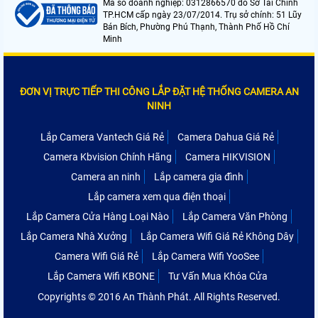
Mã số doanh nghiệp: 0312866570 do Sở Tài Chính
TP.HCM cấp ngày 23/07/2014. Trụ sở chính: 51 Lũy
Bán Bích, Phường Phú Thạnh, Thành Phố Hồ Chí
Minh
ĐƠN VỊ TRỰC TIẾP THI CÔNG LẮP ĐẶT HỆ THỐNG CAMERA AN
NINH
Lắp Camera Vantech Giá Rẻ
Camera Dahua Giá Rẻ
Camera Kbvision Chính Hãng
Camera HIKVISION
Camera an ninh
Lắp camera gia đình
Lắp camera xem qua điện thoại
Lắp Camera Cửa Hàng Loại Nào
Lắp Camera Văn Phòng
Lắp Camera Nhà Xưởng
Lắp Camera Wifi Giá Rẻ Không Dây
Camera Wifi Giá Rẻ
Lắp Camera Wifi YooSee
Lắp Camera Wifi KBONE
Tư Vấn Mua Khóa Cửa
Copyrights © 2016 An Thành Phát. All Rights Reserved.