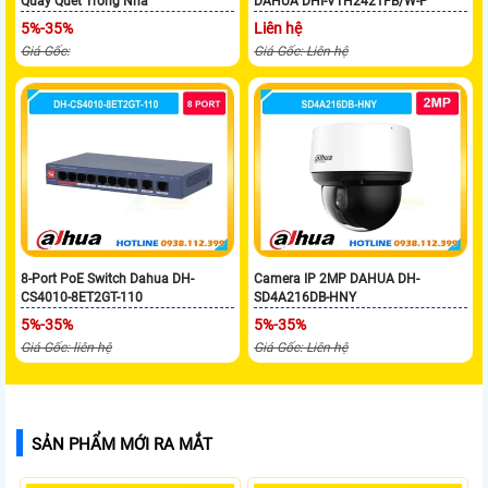
Quay Quét Trong Nhà
DAHUA DHI-VTH2421FB/W-P
5%-35%
Liên hệ
Giá Gốc:
Giá Gốc: Liên hệ
8-Port PoE Switch Dahua DH-
Camera IP 2MP DAHUA DH-
CS4010-8ET2GT-110
SD4A216DB-HNY
5%-35%
5%-35%
Giá Gốc: liên hệ
Giá Gốc: Liên hệ
SẢN PHẨM MỚI RA MẮT