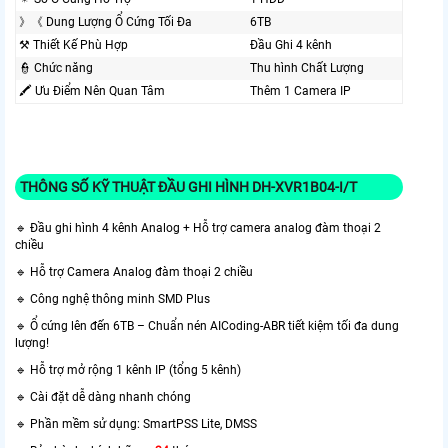
》《 Dung Lượng Ổ Cứng Tối Đa
6TB
⚒ Thiết Kế Phù Hợp
Đầu Ghi 4 kênh
👮 Chức năng
Thu hình Chất Lượng
🖍 Ưu Điểm Nên Quan Tâm
Thêm 1 Camera IP
THÔNG SỐ KỸ THUẬT ĐẦU GHI HÌNH DH-XVR1B04-I/T
🔹 Đầu ghi hình 4 kênh Analog + Hỗ trợ camera analog đàm thoại 2
chiều
🔹 Hỗ trợ Camera Analog đàm thoại 2 chiều
🔹 Công nghệ thông minh SMD Plus
🔹 Ổ cứng lên đến 6TB – Chuẩn nén AICoding-ABR tiết kiệm tối đa dung
lượng!
🔹 Hỗ trợ mở rộng 1 kênh IP (tổng 5 kênh)
🔹 Cài đặt dễ dàng nhanh chóng
🔹 Phần mềm sử dụng: SmartPSS Lite, DMSS