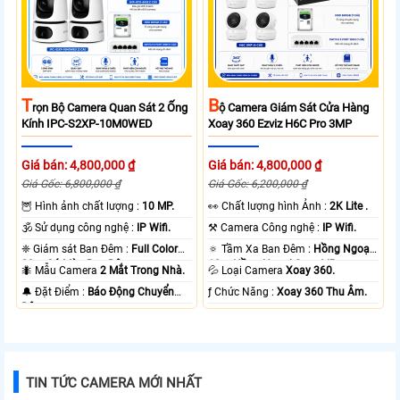
T
B
Rọn Bộ Camera Quan Sát 2 Ống
Ộ Camera Giám Sát Cửa Hàng
Kính IPC-S2XP-10M0WED
Xoay 360 Ezviz H6C Pro 3MP
Giá bán: 4,800,000 ₫
Giá bán: 4,800,000 ₫
Giá Gốc: 6,800,000 ₫
Giá Gốc: 6,200,000 ₫
🦉 Hình ảnh chất lượng :
10 MP.
️👀 Chất lượng hình Ảnh :
2K Lite .
🕉️ Sử dụng công nghệ :
IP Wifi.
⚒ Camera Công nghệ :
IP Wifi.
❈ Giám sát Ban Đêm :
Full Color
🔅 Tầm Xa Ban Đêm :
Hồng Ngoại
20m Có Màu Ban Ðêm.
10m Hồng Ngoại Smart IR.
🐜 Mẫu Camera
2 Mắt Trong Nhà.
💦 Loại Camera
Xoay 360.
️🔔 Đặt Điểm :
Báo Động Chuyển
️ƒ Chức Năng :
Xoay 360 Thu Âm.
Động.
TIN TỨC CAMERA MỚI NHẤT