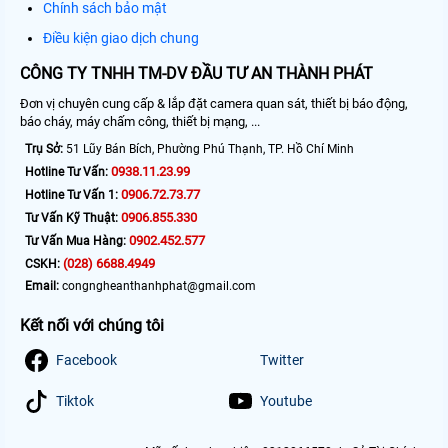
Chính sách bảo mật
Điều kiện giao dịch chung
CÔNG TY TNHH TM-DV ĐẦU TƯ AN THÀNH PHÁT
Đơn vị chuyên cung cấp & lắp đặt camera quan sát, thiết bị báo động,
báo cháy, máy chấm công, thiết bị mạng, ...
Trụ Sở:
51 Lũy Bán Bích, Phường Phú Thạnh, TP. Hồ Chí Minh
0938.11.23.99
Hotline Tư Vấn:
0906.72.73.77
Hotline Tư Vấn 1:
0906.855.330
Tư Vấn Kỹ Thuật:
0902.452.577
Tư Vấn Mua Hàng:
(028) 6688.4949
CSKH:
Email:
congngheanthanhphat@gmail.com
Kết nối với chúng tôi
Facebook
Twitter
Tiktok
Youtube