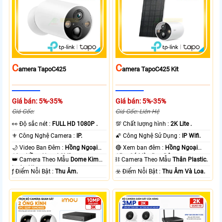
C
C
Amera TapoC425
Amera TapoC425 Kit
Giá bán: 5%-35%
Giá bán: 5%-35%
Giá Gốc:
Giá Gốc: Liên Hệ
️👀 Độ sắc nét :
FULL HD 1080P .
💯 Chất lượng hình :
2K Lite .
⚜️ Công Nghệ Camera :
IP.
🌠 Công Nghệ Sử Dụng :
IP Wifi.
🌙 Video Ban Đêm :
Hồng Ngoại
🔴 Xem ban đêm :
Hồng Ngoại
10m Hồng Ngoại SMD.
15m Có Màu Ban Ðêm.
👑 Camera Theo Mẫu
Dome Kim
⛓ Camera Theo Mẫu
Thân Plastic.
loại + Nhựa.
️ƒ Điểm Nỗi Bật :
Thu Âm.
️☣️ Điểm Nỗi Bật :
Thu Âm Và Loa.