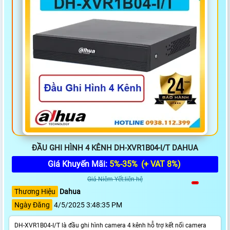
ĐẦU GHI HÌNH 4 KÊNH DH-XVR1B04-I/T DAHUA
Giá Khuyến Mãi:
5%-35%
(+ VAT 8%)
Giá Niêm Yết:liên hệ
Thương Hiệu
Dahua
Ngày Đăng
4/5/2025 3:48:35 PM
DH-XVR1B04-I/T là đầu ghi hình camera 4 kênh hỗ trợ kết nối camera