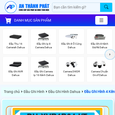
DANH MỤC SẢN PHẨM
Đầu Thu 16
Đầu Ghi Ip 8
Đầu Ghi 8 Ổ Cứng
Đầu Ghi 8 Kênh
Camerah Dahua
Camera Dahua
Dahua
Giá Rẻ Dahua
Đầu Ghi NVR
Đầu Ghi Camera
Camera DWDR
Camera Chuẩn
Dahua
Ip 16 Kênh Dahua
Dahua
Onvif Dahua
›
›
›
Trang chủ
Đầu Ghi Hình
Đầu Ghi Hình Dahua
Đầu Ghi Hình 4 Kê