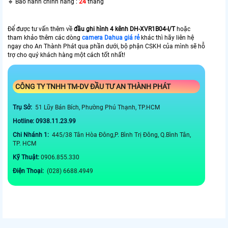
🔹 Bảo hành chính hãng :
24
tháng
Để được tư vấn thêm về
đầu ghi hình 4 kênh
DH-XVR1B04-I/T
hoặc
tham khảo thêm các dòng
camera Dahua giá rẻ
khác thì hãy liên hệ
ngay cho An Thành Phát qua phần dưới, bộ phận CSKH của mình sẽ hỗ
trợ cho quý khách hàng một cách tốt nhất!
CÔNG TY TNHH TM-DV ĐẦU TƯ AN THÀNH PHÁT
Trụ Sở:
51 Lũy Bán Bích, Phường Phú Thạnh, TP.HCM
Hotline: 0938.11.23.99
Chi Nhánh 1:
445/38 Tân Hòa Đông,P. Bình Trị Đông, Q.Bình Tân,
TP. HCM
Kỹ Thuật:
0906.855.330
Điện Thoại:
(028) 6688.4949