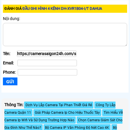
ĐÁNH GIÁ
ĐẦU GHI HÌNH 4 KÊNH DH-XVR1B04-I/T DAHUA
Nội dung:
Tên:
Email:
Phone:
Thông Tin:
Dịch Vụ Lắp Camera Tại Phan Thiết Giá Rẻ
Công Ty Lắp
Camera Quận 11
Giải Pháp Camera Ip Cho Hiệu Thuốc Tây
Tìm Hiểu Về
Camera Ip Wifi Và Sử Dụng Trường Hợp Nào
Chọn Camera Giám Sát Cho
Gia Đình Như Thế Nào?
Bộ Camera IP Văn Phòng Độ Nét Cao 4K
Bộ