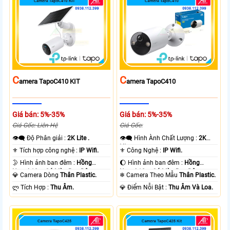
C
C
Amera TapoC410 KIT
Amera TapoC410
Giá bán: 5%-35%
Giá bán: 5%-35%
Giá Gốc: Liên Hệ
Giá Gốc:
👁️‍🗨 Độ Phân giải :
2K Lite .
👁️‍🗨 Hình Ành Chất Lượng :
2K
Lite .
⚜️ Tích hợp công nghệ :
IP Wifi.
⚜️ Công Nghệ :
IP Wifi.
🌛 Hình ảnh ban đêm :
Hồng
🌔 Hình ảnh ban đêm :
Hồng
Ngoại 10m Có Màu Ban Ðêm.
Ngoại 10m Có Màu Ban Ðêm.
💎 Camera Dòng
Thân Plastic.
❄ Camera Theo Mẫu
Thân Plastic.
️ლ Tích Hợp :
Thu Âm.
️💎 Điểm Nỗi Bật :
Thu Âm Và Loa.