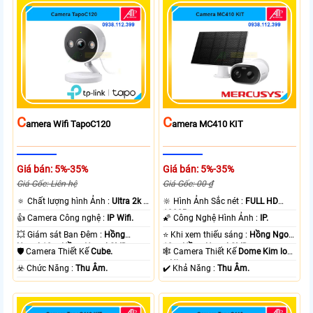
C
C
Amera Wifi TapoC120
Amera MC410 KIT
Giá bán: 5%-35%
Giá bán: 5%-35%
Giá Gốc: Liên hệ
Giá Gốc: 00 ₫
🔅 Chất lượng hình Ảnh :
Ultra 2k +
🔆 Hình Ảnh Sắc nét :
FULL HD
.
1080P .
👍 Camera Công nghệ :
IP Wifi.
🌠 Công Nghệ Hình Ảnh :
IP.
💥 Giám sát Ban Đêm :
Hồng
⭐ Khi xem thiếu sáng :
Hồng Ngoại
Ngoại 10m Hồng Ngoại SMD.
10m Hồng Ngoại SMD.
🛡 Camera Thiết Kế
Cube.
🕸️ Camera Thiết Kế
Dome Kim loại
+ Nhựa.
️☣️ Chức Năng :
Thu Âm.
️✔️ Khả Năng :
Thu Âm.