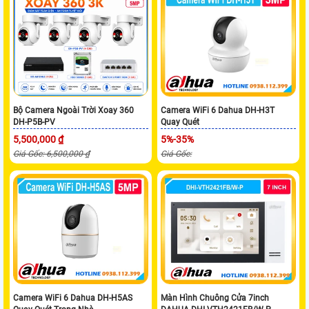
Bộ Camera Ngoài Trời Xoay 360
Camera WiFi 6 Dahua DH-H3T
DH-P5B-PV
Quay Quét
5,500,000 ₫
5%-35%
Giá Gốc: 6,500,000 ₫
Giá Gốc:
Camera WiFi 6 Dahua DH-H5AS
Màn Hình Chuông Cửa 7inch