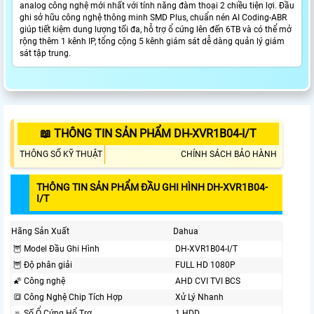
analog công nghệ mới nhất với tính năng đàm thoại 2 chiều tiện lợi. Đầu
ghi sở hữu công nghệ thông minh SMD Plus, chuẩn nén AI Coding-ABR
giúp tiết kiệm dung lượng tối đa, hỗ trợ ổ cứng lên đến 6TB và có thể mở
rộng thêm 1 kênh IP, tổng cộng 5 kênh giám sát dễ dàng quản lý giám
sát tập trung.
📖 THÔNG TIN SẢN PHẨM DH-XVR1B04-I/T
THÔNG SỐ KỸ THUẬT
CHÍNH SÁCH BẢO HÀNH
THÔNG TIN SẢN PHẨM ĐẦU GHI HÌNH DH-XVR1B04-
I/T
Hãng Sản Xuất
Dahua
🦉 Model Đầu Ghi Hình
DH-XVR1B04-I/T
🦉 Độ phân giải
FULL HD 1080P
🌠 Công nghệ
AHD CVI TVI BCS
🔳 Công Nghệ Chip Tích Hợp
Xử Lý Nhanh
🔅 Số Ổ Cứng Hổ Trợ
1 HDD