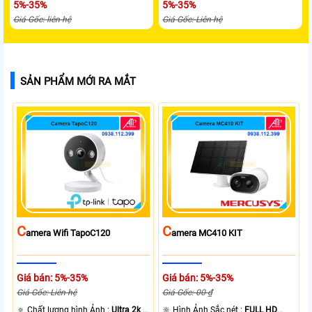
5%-35%
5%-35%
Giá Gốc: liên hệ
Giá Gốc: Liên hệ
SẢN PHẨM MỚI RA MẮT
C
C
Amera Wifi TapoC120
Amera MC410 KIT
Giá bán: 5%-35%
Giá bán: 5%-35%
Giá Gốc: Liên hệ
Giá Gốc: 00 ₫
🔅 Chất lượng hình Ảnh :
Ultra 2k +
🔆 Hình Ảnh Sắc nét :
FULL HD