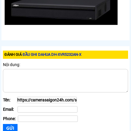
ĐÁNH GIÁ
ĐẦU GHI DAHUA DH-XVR5232AN-X
Nội dung:
Tên:
Email:
Phone: