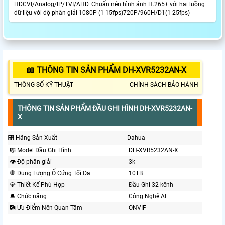
HDCVI/Analog/IP/TVI/AHD. Chuẩn nén hình ảnh H.265+ với hai luồng
dữ liệu với độ phân giải 1080P (1-15fps)720P/960H/D1(1-25fps)
📖 THÔNG TIN SẢN PHẨM DH-XVR5232AN-X
THÔNG SỐ KỸ THUẬT
CHÍNH SÁCH BẢO HÀNH
THÔNG TIN SẢN PHẨM ĐẦU GHI HÌNH DH-XVR5232AN-
X
🎛 Hãng Sản Xuất
Dahua
🎼️ Model Đầu Ghi Hình
DH-XVR5232AN-X
👁 Độ phân giải
3k
🛑 Dung Lượng Ổ Cứng Tối Đa
10TB
💎 Thiết Kế Phù Hợp
Đầu Ghi 32 kênh
🔔 Chức năng
Công Nghệ AI
🎑 Ưu Điểm Nên Quan Tâm
ONVIF