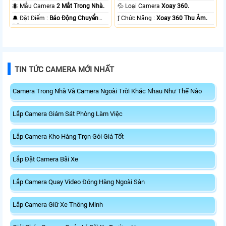
20m Có Màu Ban Ðêm.
10m Hồng Ngoại Smart IR.
🐜 Mẫu Camera
2 Mắt Trong Nhà.
💦 Loại Camera
Xoay 360.
️🔔 Đặt Điểm :
Báo Động Chuyển
️ƒ Chức Năng :
Xoay 360 Thu Âm.
Động.
TIN TỨC CAMERA MỚI NHẤT
Camera Trong Nhà Và Camera Ngoài Trời Khác Nhau Như Thế Nào
Lắp Camera Giám Sát Phòng Làm Việc
Lắp Camera Kho Hàng Trọn Gói Giá Tốt
Lắp Đặt Camera Bãi Xe
Lắp Camera Quay Video Đóng Hàng Ngoài Sàn
Lắp Camera Giữ Xe Thông Minh