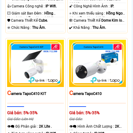
.
1080P .
👍 Camera Công nghệ :
IP Wifi.
🌠 Công Nghệ Hình Ảnh :
IP.
💥 Giám sát Ban Đêm :
Hồng
⭐ Khi xem thiếu sáng :
Hồng Ngoại
Ngoại 10m Hồng Ngoại SMD.
10m Hồng Ngoại SMD.
🛡 Camera Thiết Kế
Cube.
🕸️ Camera Thiết Kế
Dome Kim loại
+ Nhựa.
️☣️ Chức Năng :
Thu Âm.
️✔️ Khả Năng :
Thu Âm.
C
C
Amera TapoC410 KIT
Amera TapoC410
Giá bán: 5%-35%
Giá bán: 5%-35%
Giá Gốc: Liên Hệ
Giá Gốc:
👁️‍🗨 Độ Phân giải :
2K Lite .
👁️‍🗨 Hình Ành Chất Lượng :
2K
Lite .