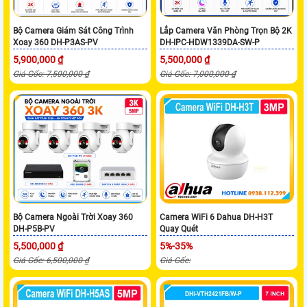
Bộ Camera Giám Sát Công Trình
Lắp Camera Văn Phòng Trọn Bộ 2K
Xoay 360 DH-P3AS-PV
DH-IPC-HDW1339DA-SW-P
5,900,000 ₫
5,500,000 ₫
Giá Gốc: 7,500,000 ₫
Giá Gốc: 7,000,000 ₫
Bộ Camera Ngoài Trời Xoay 360
Camera WiFi 6 Dahua DH-H3T
DH-P5B-PV
Quay Quét
5,500,000 ₫
5%-35%
Giá Gốc: 6,500,000 ₫
Giá Gốc: