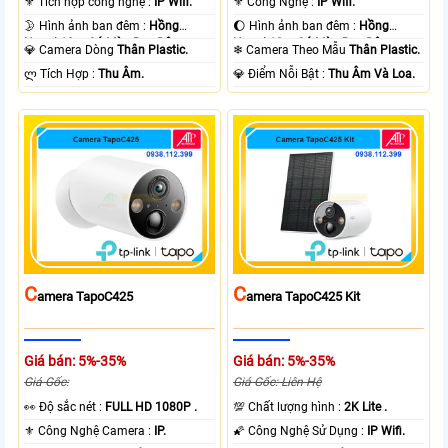
⚜️ Tích hợp công nghệ :
IP Wifi.
⚜️ Công Nghệ :
IP Wifi.
🌛 Hình ảnh ban đêm :
Hồng
🌔 Hình ảnh ban đêm :
Hồng
Ngoại 10m Có Màu Ban Ðêm.
Ngoại 10m Có Màu Ban Ðêm.
💎 Camera Dòng
Thân Plastic.
❄ Camera Theo Mẫu
Thân Plastic.
️ლ Tích Hợp :
Thu Âm.
️💎 Điểm Nỗi Bật :
Thu Âm Và Loa.
C
C
Amera TapoC425
Amera TapoC425 Kit
Giá bán: 5%-35%
Giá bán: 5%-35%
Giá Gốc:
Giá Gốc: Liên Hệ
️👀 Độ sắc nét :
FULL HD 1080P .
💯 Chất lượng hình :
2K Lite .
⚜️ Công Nghệ Camera :
IP.
🌠 Công Nghệ Sử Dụng :
IP Wifi.