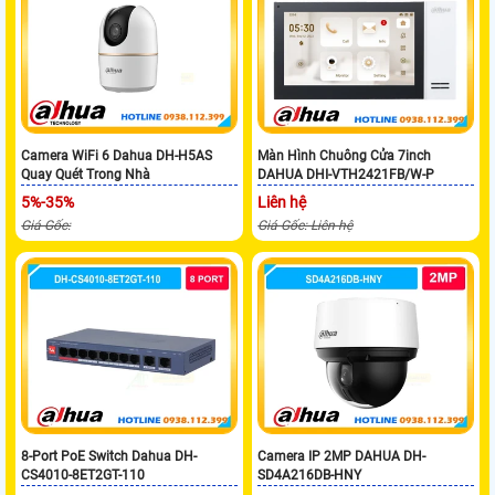
Camera WiFi 6 Dahua DH-H5AS
Màn Hình Chuông Cửa 7inch
Quay Quét Trong Nhà
DAHUA DHI-VTH2421FB/W-P
5%-35%
Liên hệ
Giá Gốc:
Giá Gốc: Liên hệ
8-Port PoE Switch Dahua DH-
Camera IP 2MP DAHUA DH-
CS4010-8ET2GT-110
SD4A216DB-HNY