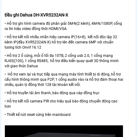
Đầu ghi Dahua DH-XVR5232AN-X
• Hỗ trợ ghi hình camera độ phân giải 5M-N(2 kênh), 4M-N/1080P, cổng
ra tín hiệu video đồng thời HDMI/VGA
• Hỗ trợ kết nối nhiều nhãn hiệu camera IP(16+8), kết nối độc lập 32
kênh IP(đầu XVR5232AN-X) hỗ trợ lên đến camera 6MP với chuẩn
tương tích Onvif 16.12
• Hỗ trợ 2 ổ cứng, mỗi ổ tối đa 10TB, 2 cổng usb 2.0, 1 cổng mạng
RJ45((100), 1 cổng RS485, hỗ trợ điều kiển quay quét 3D thông minh
với giao thức Dahua
• Hỗ trợ xem lại và trực tiếp qua mạng máy tính thiết bị di động, hỗ trợ
cấu hình thông minh qua P2P, 1 cổng audio vào ra hỗ trợ đàm thoại hai
chiều, quản lý đồng thời 128 tài khoản kết nối.
• Hỗ trợ truyền tải âm thanh, báo động qua cáp đồng trục
• Hỗ trợ kết nối camera PIR cho hiệu quả báo động chuyển động cao
hơn
• Thiết kế nút reset cứng trên mainboard