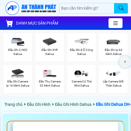
DANH MỤC SẢN PHẨM
Đầu Ghi 2 HDD
Đầu Ghi XVR
Đầu Ghi 8 Ổ Cứng
Đầu Ghi Ip 64
Dahua
Dahua
Dahua
Kênh Dahua
Đầu Ghi Camera
Đầu Thu Camera
Camera Có Thẻ
Lắp Camera Wifi
Ip 16 Kênh Dahua
32 Kênh Dahua
Nhớ Dahua
Thân Dahua
›
›
›
Trang chủ
Đầu Ghi Hình
Đầu Ghi Hình Dahua
Đầu Ghi Dahua DH