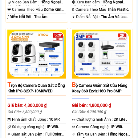
🌙 Video Ban Đêm :
Hồng Ngoại
🔴 Xem ban đêm :
Hồng Ngoại
10m Hồng Ngoại SMD.
15m Có Màu Ban Ðêm.
👑 Camera Theo Mẫu
Dome Kim
⛓ Camera Theo Mẫu
Thân Plastic.
loại + Nhựa.
️ƒ Điểm Nỗi Bật :
Thu Âm.
️☣️ Điểm Nỗi Bật :
Thu Âm Và Loa.
T
B
Rọn Bộ Camera Quan Sát 2 Ống
Ộ Camera Giám Sát Cửa Hàng
Kính IPC-S2XP-10M0WED
Xoay 360 Ezviz H6C Pro 3MP
Giá bán: 4,800,000 ₫
Giá bán: 4,800,000 ₫
Giá Gốc: 6,800,000 ₫
Giá Gốc: 6,200,000 ₫
🦉 Hình ảnh chất lượng :
10 MP.
️👀 Chất lượng hình Ảnh :
2K Lite .
🕉️ Sử dụng công nghệ :
IP Wifi.
⚒ Camera Công nghệ :
IP Wifi.
❈ Giám sát Ban Đêm :
Full Color
🔅 Tầm Xa Ban Đêm :
Hồng Ngoại