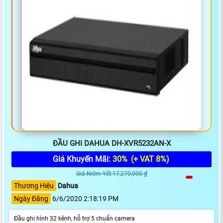
ĐẦU GHI DAHUA DH-XVR5232AN-X
Giá Khuyến Mãi:
30%
(+ VAT 8%)
Giá Niêm Yết:17,270,000 ₫
Thương Hiệu
Dahua
Ngày Đăng
6/6/2020 2:18:19 PM
Đầu ghi hình 32 kênh, hỗ trợ 5 chuẩn camera