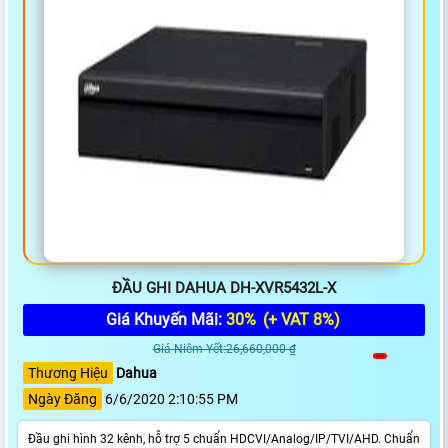
ĐẦU GHI DAHUA DH-XVR5432L-X
Giá Khuyến Mãi:
30%
(+ VAT 8%)
Giá Niêm Yết:26,660,000 ₫
Thương Hiệu
Dahua
Ngày Đăng
6/6/2020 2:10:55 PM
Đầu ghi hình 32 kênh, hỗ trợ 5 chuẩn HDCVI/Analog/IP/TVI/AHD. Chuẩn