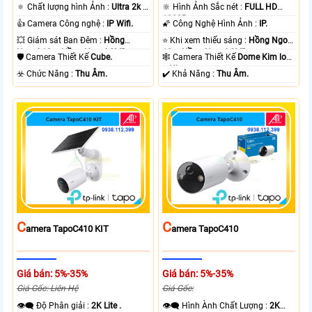
🔅 Chất lượng hình Ảnh :
Ultra 2k +
🔆 Hình Ảnh Sắc nét :
FULL HD
.
1080P .
👍 Camera Công nghệ :
IP Wifi.
🌠 Công Nghệ Hình Ảnh :
IP.
💥 Giám sát Ban Đêm :
Hồng
⭐ Khi xem thiếu sáng :
Hồng Ngoại
Ngoại 10m Hồng Ngoại SMD.
10m Hồng Ngoại SMD.
🛡 Camera Thiết Kế
Cube.
🕸️ Camera Thiết Kế
Dome Kim loại
+ Nhựa.
️☣️ Chức Năng :
Thu Âm.
️✔️ Khả Năng :
Thu Âm.
C
C
Amera TapoC410 KIT
Amera TapoC410
Giá bán: 5%-35%
Giá bán: 5%-35%
Giá Gốc: Liên Hệ
Giá Gốc:
👁️‍🗨 Độ Phân giải :
2K Lite .
👁️‍🗨 Hình Ành Chất Lượng :
2K