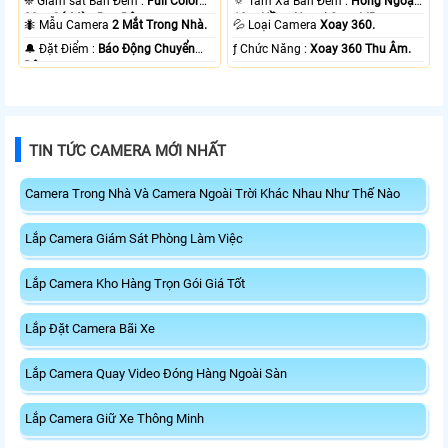
❈ Giám sát Ban Đêm :
Full Color
🔅 Tầm Xa Ban Đêm :
Hồng Ngoại
20m Có Màu Ban Ðêm.
10m Hồng Ngoại Smart IR.
🐜 Mẫu Camera
2 Mắt Trong Nhà.
💦 Loại Camera
Xoay 360.
️🔔 Đặt Điểm :
Báo Động Chuyển
️ƒ Chức Năng :
Xoay 360 Thu Âm.
Động.
TIN TỨC CAMERA MỚI NHẤT
Camera Trong Nhà Và Camera Ngoài Trời Khác Nhau Như Thế Nào
Lắp Camera Giám Sát Phòng Làm Việc
Lắp Camera Kho Hàng Trọn Gói Giá Tốt
Lắp Đặt Camera Bãi Xe
Lắp Camera Quay Video Đóng Hàng Ngoài Sàn
Lắp Camera Giữ Xe Thông Minh