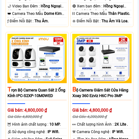
🌙 Video Ban Đêm :
Hồng Ngoại
🔴 Xem ban đêm :
Hồng Ngoại
10m Hồng Ngoại SMD.
15m Có Màu Ban Ðêm.
👑 Camera Theo Mẫu
Dome Kim
⛓ Camera Theo Mẫu
Thân Plastic.
loại + Nhựa.
️ƒ Điểm Nỗi Bật :
Thu Âm.
️☣️ Điểm Nỗi Bật :
Thu Âm Và Loa.
T
B
Rọn Bộ Camera Quan Sát 2 Ống
Ộ Camera Giám Sát Cửa Hàng
Kính IPC-S2XP-10M0WED
Xoay 360 Ezviz H6C Pro 3MP
Giá bán: 4,800,000 ₫
Giá bán: 4,800,000 ₫
Giá Gốc: 6,800,000 ₫
Giá Gốc: 6,200,000 ₫
🦉 Hình ảnh chất lượng :
10 MP.
️👀 Chất lượng hình Ảnh :
2K Lite .
🕉️ Sử dụng công nghệ :
IP Wifi.
⚒ Camera Công nghệ :
IP Wifi.