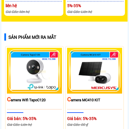
liên hệ
5%-35%
Giá Gốc: liên hệ
Giá Gốc: Liên hệ
SẢN PHẨM MỚI RA MẮT
C
C
Amera Wifi TapoC120
Amera MC410 KIT
Giá bán: 5%-35%
Giá bán: 5%-35%
Giá Gốc: Liên hệ
Giá Gốc: 00 ₫