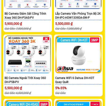
Bộ Camera Giám Sát Công Trình
Lắp Camera Văn Phòng Trọn Bộ 2K
Xoay 360 DH-P3AS-PV
DH-IPC-HDW1339DA-SW-P
5,900,000 ₫
5,500,000 ₫
Giá Gốc: 7,500,000 ₫
Giá Gốc: 7,000,000 ₫
Bộ Camera Ngoài Trời Xoay 360
Camera WiFi 6 Dahua DH-H3T
DH-P5B-PV
Quay Quét
5,500,000 ₫
5%-35%
Giá Gốc: 6,500,000 ₫
Giá Gốc: