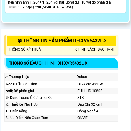
nén hình ảnh H.264+/H.264 với hai luồng dữ liệu với độ phân giải
1080P (1-15fps)720P/960H/D1(1-25fps)
📖 THÔNG TIN SẢN PHẨM DH-XVR5432L-X
THÔNG SỐ KỸ THUẬT
CHÍNH SÁCH BẢO HÀNH
THÔNG SỐ ĐẦU GHI HÌNH DH-XVR5432L-X
⭄ Thương Hiệu
Dahua
Model Đầu Ghi Hình
DH-XVR5432L-X
👁️‍🗨 Độ phân giải
FULL HD 1080P
🛑 Dung Lượng Ổ Cứng Tối Đa
8TB
🎨 Thiết Kế Phù Hợp
Đầu Ghi 32 kênh
💠 Chức năng
Công Nghệ AI
🏷 Ưu Điểm Nên Quan Tâm
ONVIF