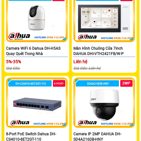
Camera WiFi 6 Dahua DH-H5AS
Màn Hình Chuông Cửa 7inch
Quay Quét Trong Nhà
DAHUA DHI-VTH2421FB/W-P
5%-35%
Liên hệ
Giá Gốc:
Giá Gốc: Liên hệ
8-Port PoE Switch Dahua DH-
Camera IP 2MP DAHUA DH-
CS4010-8ET2GT-110
SD4A216DB-HNY