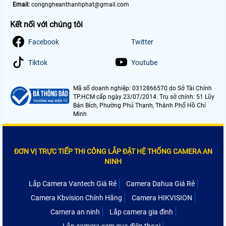
Email:
congngheanthanhphat@gmail.com
Kết nối với chúng tôi
Facebook
Twitter
Tiktok
Youtube
Mã số doanh nghiệp: 0312866570 do Sở Tài Chính
TP.HCM cấp ngày 23/07/2014. Trụ sở chính: 51 Lũy
Bán Bích, Phường Phú Thạnh, Thành Phố Hồ Chí
Minh
ĐƠN VỊ TRỰC TIẾP THI CÔNG LẮP ĐẶT HỆ THỐNG CAMERA AN
NINH
Lắp Camera Vantech Giá Rẻ
Camera Dahua Giá Rẻ
Camera Kbvision Chính Hãng
Camera HIKVISION
Camera an ninh
Lắp camera gia đình
Lắp camera xem qua điện thoại