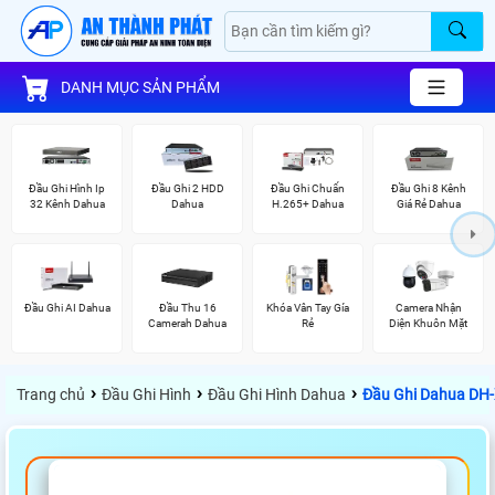
DANH MỤC SẢN PHẨM
Đầu Ghi Hình Ip
Đầu Ghi 2 HDD
Đầu Ghi Chuẩn
Đầu Ghi 8 Kênh
32 Kênh Dahua
Dahua
H.265+ Dahua
Giá Rẻ Dahua
Đầu Ghi AI Dahua
Đầu Thu 16
Khóa Vân Tay Gía
Camera Nhận
Camerah Dahua
Rẻ
Diện Khuôn Mặt
›
›
›
Trang chủ
Đầu Ghi Hình
Đầu Ghi Hình Dahua
Đầu Ghi Dahua DH