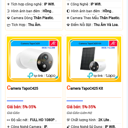
Lite .
⚜️ Tích hợp công nghệ :
IP Wifi.
⚜️ Công Nghệ :
IP Wifi.
🌛 Hình ảnh ban đêm :
Hồng
🌔 Hình ảnh ban đêm :
Hồng
Ngoại 10m Có Màu Ban Ðêm.
Ngoại 10m Có Màu Ban Ðêm.
💎 Camera Dòng
Thân Plastic.
❄ Camera Theo Mẫu
Thân Plastic.
️ლ Tích Hợp :
Thu Âm.
️💎 Điểm Nỗi Bật :
Thu Âm Và Loa.
C
C
Amera TapoC425
Amera TapoC425 Kit
Giá bán: 5%-35%
Giá bán: 5%-35%
Giá Gốc:
Giá Gốc: Liên Hệ
️👀 Độ sắc nét :
FULL HD 1080P .
💯 Chất lượng hình :
2K Lite .
⚜️ Công Nghệ Camera :
IP.
🌠 Công Nghệ Sử Dụng :
IP Wifi.