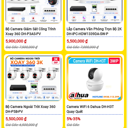
Bộ Camera Giám Sát Công Trình
Lắp Camera Văn Phòng Trọn Bộ 2K
Xoay 360 DH-P3AS-PV
DH-IPC-HDW1339DA-SW-P
5,900,000 ₫
5,500,000 ₫
Giá Gốc: 7,500,000 ₫
Giá Gốc: 7,000,000 ₫
Bộ Camera Ngoài Trời Xoay 360
Camera WiFi 6 Dahua DH-H3T
DH-P5B-PV
Quay Quét
5,500,000 ₫
5%-35%
Giá Gốc: 6,500,000 ₫
Giá Gốc: