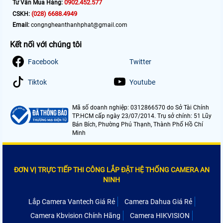
0902.452.577
Tư Vấn Mua Hàng:
(028) 6688.4949
CSKH:
Email:
congngheanthanhphat@gmail.com
Kết nối với chúng tôi
Facebook
Twitter
Tiktok
Youtube
Mã số doanh nghiệp: 0312866570 do Sở Tài Chính
TP.HCM cấp ngày 23/07/2014. Trụ sở chính: 51 Lũy
Bán Bích, Phường Phú Thạnh, Thành Phố Hồ Chí
Minh
ĐƠN VỊ TRỰC TIẾP THI CÔNG LẮP ĐẶT HỆ THỐNG CAMERA AN
NINH
Lắp Camera Vantech Giá Rẻ
Camera Dahua Giá Rẻ
Camera Kbvision Chính Hãng
Camera HIKVISION