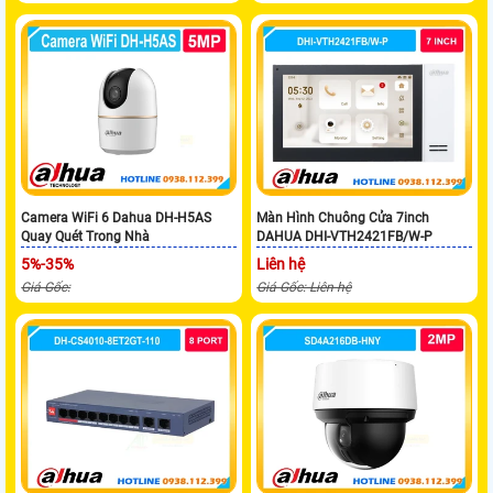
Camera WiFi 6 Dahua DH-H5AS
Màn Hình Chuông Cửa 7inch
Quay Quét Trong Nhà
DAHUA DHI-VTH2421FB/W-P
5%-35%
Liên hệ
Giá Gốc:
Giá Gốc: Liên hệ