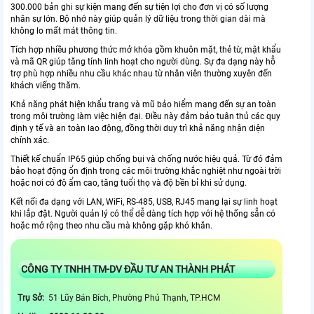
300.000 bản ghi sự kiện mang đến sự tiện lợi cho đơn vị có số lượng
nhân sự lớn. Bộ nhớ này giúp quản lý dữ liệu trong thời gian dài mà
không lo mất mát thông tin.
Tích hợp nhiều phương thức mở khóa gồm khuôn mặt, thẻ từ, mật khẩu
và mã QR giúp tăng tính linh hoạt cho người dùng. Sự đa dạng này hỗ
trợ phù hợp nhiều nhu cầu khác nhau từ nhân viên thường xuyên đến
khách viếng thăm.
Khả năng phát hiện khẩu trang và mũ bảo hiểm mang đến sự an toàn
trong môi trường làm việc hiện đại. Điều này đảm bảo tuân thủ các quy
định y tế và an toàn lao động, đồng thời duy trì khả năng nhận diện
chính xác.
Thiết kế chuẩn IP65 giúp chống bụi và chống nước hiệu quả. Từ đó đảm
bảo hoạt động ổn định trong các môi trường khắc nghiệt như ngoài trời
hoặc nơi có độ ẩm cao, tăng tuổi thọ và độ bền bỉ khi sử dụng.
Kết nối đa dạng với LAN, WiFi, RS-485, USB, RJ45 mang lại sự linh hoạt
khi lắp đặt. Người quản lý có thể dễ dàng tích hợp với hệ thống sẵn có
hoặc mở rộng theo nhu cầu mà không gặp khó khăn.
CÔNG TY TNHH TM-DV ĐẦU TƯ AN THÀNH PHÁT
Trụ Sở:
51 Lũy Bán Bích, Phường Phú Thạnh, TP.HCM