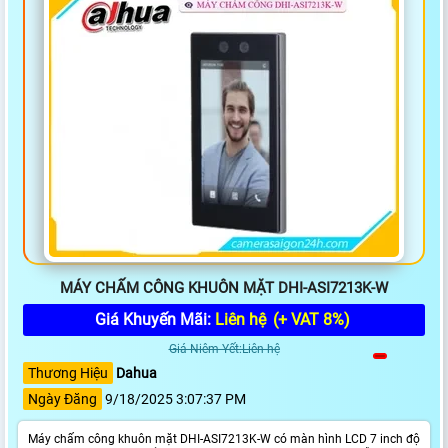
MÁY CHẤM CÔNG KHUÔN MẶT DHI-ASI7213K-W
Giá Khuyến Mãi:
Liên hệ
(+ VAT 8%)
Giá Niêm Yết:Liên hệ
Thương Hiệu
Dahua
Ngày Đăng
9/18/2025 3:07:37 PM
Máy chấm công khuôn mặt DHI-ASI7213K-W có màn hình LCD 7 inch độ