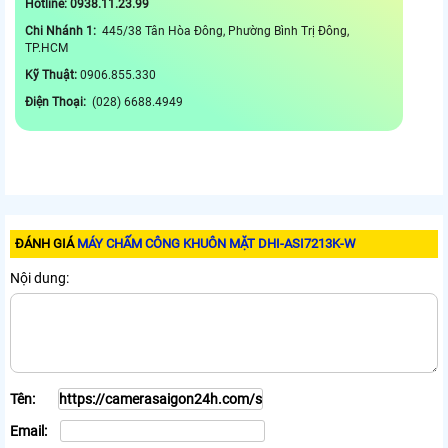
Hotline: 0938.11.23.99
Chi Nhánh 1:
445/38 Tân Hòa Đông, Phường Bình Trị Đông,
TP.HCM
Kỹ Thuật:
0906.855.330
Điện Thoại:
(028) 6688.4949
ĐÁNH GIÁ
MÁY CHẤM CÔNG KHUÔN MẶT DHI-ASI7213K-W
Nội dung:
Tên:
Email: