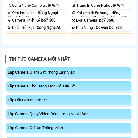
nét .
🕉️ Công Nghệ Camera :
IP Wifi.
🕉️ Trang Bị Công Nghệ :
IP Wifi.
❈ Xem ban đêm :
Hồng Ngoại
🌈 Khi xem thiếu sáng :
Hồng
30m Hồng Ngoại Smart IR.
Ngoại 30m Hồng Ngoại Smart IR.
💎 Camera Thiết Kế
Ip67 360.
⚒ Loại Camera
Ip67 360.
️💫 Điểm Nỗi Bật :
Công Nghệ AI.
️✔️ Khả Năng :
Có Đèn Còi Báo
Động.
TIN TỨC CAMERA MỚI NHẤT
Lắp Camera Giám Sát Phòng Làm Việc
Lắp Camera Kho Hàng Trọn Gói Giá Tốt
Lắp Đặt Camera Bãi Xe
Lắp Camera Quay Video Đóng Hàng Ngoài Sàn
Lắp Camera Giữ Xe Thông Minh