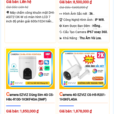
Giá bán: Liên hệ
Giá bán: 8,500,000 ₫
Giá Gốc: Liên hệ
Giá Gốc: 9,600,000 ₫
🎥 Máy chấm công khuôn mặt DHI-
️👀 Hình Ảnh Sắc nét :
3k .
ASI7213K-W có màn hình LCD 7
🏆 Công Nghệ Hình Ảnh :
IP Wifi.
inch độ phân giải 600x1024 hiển
thị sắc nét, camera kép CMOS 2MP
❂ Xem Được Ban Đêm :
Hồng
hỗ trợ nhận diện trong khoảng
Ngoại 30m Có Màu Ban Ðêm.
💦 Cấu Tạo Camera
IP67 xoay 360.
cách 0.3m đến 3m tốc độ xử lý 0.2
️💫 Khả Năng :
Thu Âm Và Loa.
giây. Bộ nhớ lưu trữ lên đến 50.000
khuôn mặt cùng khả năng phát
hiện khẩu trang và mũ bảo hiểm
kết nối LAN hoặc WiFi 2.4GHz tiện
lợi.
C
C
Amera EZVIZ Dùng Sim 4G CS-
Amera 4G EZVIZ CS-H5-R201-
H8c-R100-1K3KF4GA (3MP)
1H3KFL4GA
Giá bán: 1,850,000 ₫
Giá bán: 1,878,000 ₫