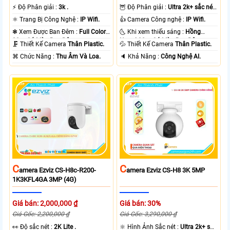
️⚡ Độ Phân giải :
3k .
🦉 Độ Phân giải :
Ultra 2k+ sắc nét
.
⚛️ Trang Bị Công Nghệ :
IP Wifi.
👍 Camera Công nghệ :
IP Wifi.
❃ Xem Được Ban Đêm :
Full Color
🌜 Khi xem thiếu sáng :
Hồng
30m Có Màu Ban Ðêm.
Ngoại 30m Có Màu Ban Ðêm.
🗜️ Thiết Kế Camera
Thân Plastic.
💦 Thiết Kế Camera
Thân Plastic.
️⌘ Chức Năng :
Thu Âm Và Loa.
️🔈 Khả Năng :
Công Nghệ AI.
C
C
Amera Ezviz CS-H8c-R200-
Amera Ezviz CS-H8 3K 5MP
1K3KFL4GA 3MP (4G)
Giá bán: 2,000,000 ₫
Giá bán: 30%
Giá Gốc: 2,200,000 ₫
Giá Gốc: 3,290,000 ₫
️👀 Độ sắc nét :
2K Lite .
🔆 Hình Ảnh Sắc nét :
Ultra 2k+ sắc