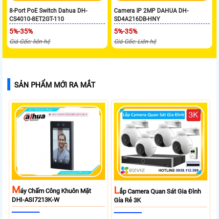
8-Port PoE Switch Dahua DH-
Camera IP 2MP DAHUA DH-
CS4010-8ET2GT-110
SD4A216DB-HNY
5%-35%
5%-35%
Giá Gốc: liên hệ
Giá Gốc: Liên hệ
SẢN PHẨM MỚI RA MẮT
M
L
Áy Chấm Công Khuôn Mặt
Ắp Camera Quan Sát Gia Đình
DHI-ASI7213K-W
Gía Rẻ 3K