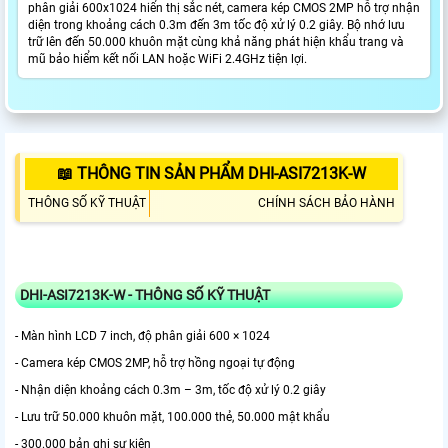
phân giải 600x1024 hiển thị sắc nét, camera kép CMOS 2MP hỗ trợ nhận
diện trong khoảng cách 0.3m đến 3m tốc độ xử lý 0.2 giây. Bộ nhớ lưu
trữ lên đến 50.000 khuôn mặt cùng khả năng phát hiện khẩu trang và
mũ bảo hiểm kết nối LAN hoặc WiFi 2.4GHz tiện lợi.
📖 THÔNG TIN SẢN PHẨM DHI-ASI7213K-W
THÔNG SỐ KỸ THUẬT
CHÍNH SÁCH BẢO HÀNH
DHI-ASI7213K-W - THÔNG SỐ KỸ THUẬT
- Màn hình LCD 7 inch, độ phân giải 600 × 1024
- Camera kép CMOS 2MP, hỗ trợ hồng ngoại tự động
- Nhận diện khoảng cách 0.3m – 3m, tốc độ xử lý 0.2 giây
- Lưu trữ 50.000 khuôn mặt, 100.000 thẻ, 50.000 mật khẩu
- 300.000 bản ghi sự kiện