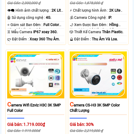
Giá Gốc: 2,300,000 ₫
Giá Gốc: 1,878,000 ₫
👁️‍🗨 Hình ảnh chất lượng :
2K Lite
️⚡ Chất lượng hình Ảnh :
2K Lite .
.
🤖️ Sử dụng công nghệ :
4G.
🕉️ Camera Công nghệ :
IP.
⭐ Giám sát Ban Đêm :
Full Color
🌙 Xem Được Ban Đêm :
Hồng
15m Có Màu Ban Ðêm.
Ngoại 30m Có Màu Ban Ðêm.
♊ Mẫu Camera
IP67 xoay 360.
🎲 Thiết Kế Camera
Thân Plastic.
️ლ Đặt Điểm :
Xoay 360 Thu Âm.
️🔮 Đặt Điểm :
Thu Âm Và Loa.
C
C
Amera Wifi Ezviz H3C 3K 5MP
Amera CS-H3 3K 5MP Color
Full Color
Chất Lượng
Giá bán: 1.719.000₫
Giá bán: 30%
Giá Gốc: 1.919.000đ
Giá Gốc: 2,219,000 ₫