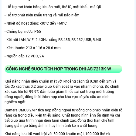
- Hỗ trợ mở khóa bằng khuôn mặt, thẻ IC, mật khẩu, mã QR
- Hỗ trợ phát hiện khẩu trang và mũ bảo hiểm
- Nhiệt độ hoạt động: -30°C đến +60°C
- Chống bụi nước IP65
- Kết nối LAN, WiFi 2.4GHz, cổng RS-485, RS-232, USB, RJ45
- Kích thước: 213 × 116 × 28.6 mm
- Nguồn cấp 12 VDC, 2A
CÔNG NGHỆ ĐƯỢC TÍCH HỢP TRONG DHI-ASI7213K-W
Khả năng nhận diện khuôn mặt với khoảng cách từ 0.3m đến 3m và
tốc độ xác thực 0.2 giây giúp kiểm soát ra vào nhanh chóng. Độ chính
xác cao lên tới 99.9% đảm bảo giảm thiểu sai sót trong môi trường
đông người, đồng thời thích hợp cho khu vực có yêu cầu an ninh
nghiêm ngặt.
Camera CMOS 2MP tích hợp hồng ngoại tự động cho phép nhận diện rõ
ràng cả trong điều kiện thiếu sáng. Chất lượng hình ảnh ổn định và chi
tiết giúp quá trình nhận diện luôn chính xác, đồng thời hạn chế tình
trạng giả mạo bằng ảnh in hay hình ảnh kém chất lượng.
Khả năng lưu trữ vượt trội với 50.000 khuôn mặt, 100.000 thẻ và