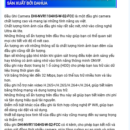
SẢN XUẤT BỞI DAHUA
Đầu Ghi Camera
DHI-NVR1104HS-W-S2-FCC
là một đầu ghi camera
chất lượng cao và mang lại những tính năng ưu việt.
Chất lượng hình ảnh của đầu ghi này rất sắc nét, nhờ vào công nghệ
Ultra 4k lite.
Những thông số ấn tượng trên đầu thu này giúp bạn có thể quan sát
mọi chi tiết với độ rõ nét cao.
Ấn tượng ơn với những thông số là chất lượng hình ảnh ban đêm của
đầu ghi cũng rất ấn tượng.
Bạn sẽ không gặp khó khăn khi giám sát trong điều kiện ánh sáng yếu
hay không có ánh sáng nhờ vào tính năng thông minh ONVIF.
Đầu ghi này được trang bị 1 ổ cứng (HDD) cho phép bạn lưu trữ các dữ
liệu trong thời gian dài.
Với băng thông lên đến 32 Mbps, bạn có thể lưu trữ nhiều hơn và lâu
hơn.
Đầu ghi hỗ trợ nén video H.265+/H.265/H.264+/H.264, giúp tiết kiệm
băng thông mạng và dung lượng lưu trữ.
Những thông số ấn tượng trên đầu thu này sẽ giúp bạn tiết kiệm chi phí
và tận dụng hiệu quả tài nguyên.
Điểm nổi bật khác của đầu ghi là tích hợp công nghệ IP Wifi, giúp bạn
dễ dàng cài đặt và sử dụng.
thiết kế dạng box tinh tế của đầu ghi này cũng mang đến sự sang trọng
và thẩm mỹ.
Đầu ghi
DHI-NVR1104HS-W-S2-FCC
có 4 kênh, cho phép bạn kết nối và
giám sát đồng thời nhiều camera, giúp tăng cường sự an ninh và giám