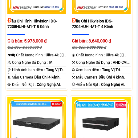
Đ
Đ
Ầu Ghi Hình Hikvision IDS-
Ầu Ghi Hikvision IDS-
7208HUHI-M1-T 8 Kênh
7204HUHI-M1-T 4 Kênh
Giá bán: 5,978,000 ₫
Giá bán: 3,640,000 ₫
Giá Gốc: 8,540,000 ₫
Giá Gốc: 5,200,000 ₫
👁️‍🗨 Chất lượng hình :
Ultra 4k 👍🏾 .
☀️ Chất lượng hình :
Ultra 4k 👍🏾 .
🕉️ Công Nghệ Sử Dụng :
IP.
⚒ Công Nghệ Sử Dụng :
AHD CVI
TVI BCS.
🌛 Hình ảnh ban đêm :
Từng Vị Trí
✪ Xem ban đêm :
Từng Vị Trí
Camera .
Camera .
♊ Mẫu Camera
Đầu Ghi 4 kênh.
⚒ Mẫu Camera
Đầu Ghi 4 kênh.
️💎 Điểm Nỗi Bật :
Công Nghệ AI.
️💮 Điểm Nỗi Bật :
Công Nghệ AI.