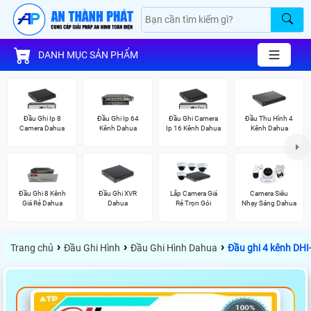
DANH MỤC SẢN PHẨM
Đầu Ghi Ip 8
Đầu Ghi Ip 64
Đầu Ghi Camera
Đầu Thu Hình 4
Camera Dahua
Kênh Dahua
Ip 16 Kênh Dahua
Kênh Dahua
Đầu Ghi 8 Kênh
Đầu Ghi XVR
Lắp Camera Giá
Camera Siêu
Giá Rẻ Dahua
Dahua
Rẻ Trọn Gói
Nhạy Sáng Dahua
›
›
›
Trang chủ
Đầu Ghi Hình
Đầu Ghi Hình Dahua
Đầu ghi 4 kênh D