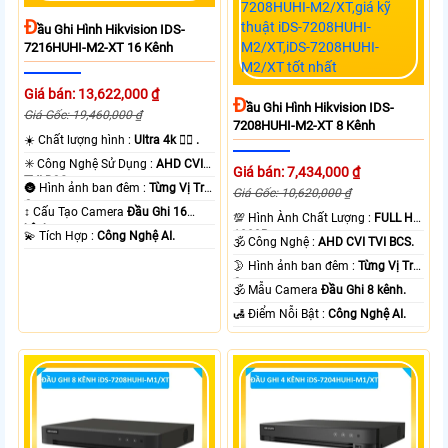
Đ
Ầu Ghi Hình Hikvision IDS-
7216HUHI-M2-XT 16 Kênh
Giá bán: 13,622,000 ₫
Đ
Ầu Ghi Hình Hikvision IDS-
Giá Gốc: 19,460,000 ₫
7208HUHI-M2-XT 8 Kênh
☀️ Chất lượng hình :
Ultra 4k 👍🏾 .
✳️ Công Nghệ Sử Dụng :
AHD CVI
Giá bán: 7,434,000 ₫
TVI BCS.
🌚 Hình ảnh ban đêm :
Từng Vị Trí
Giá Gốc: 10,620,000 ₫
Camera .
↕️ Cấu Tạo Camera
Đầu Ghi 16
💯 Hình Ành Chất Lượng :
FULL HD
kênh.
1080P .
️💫 Tích Hợp :
Công Nghệ AI.
🕉️ Công Nghệ :
AHD CVI TVI BCS.
🌛 Hình ảnh ban đêm :
Từng Vị Trí
Camera .
🕉️ Mẫu Camera
Đầu Ghi 8 kênh.
️🛃 Điểm Nỗi Bật :
Công Nghệ AI.