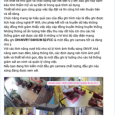
Với thiết kế nhỏ gọn và chất lượng sắt nét đến 6.0 MP, đầu ghi này đảm
bảo tính thẩm mỹ và sự bền bỉ trong quá trình sử dụng.
Thiết kế nhỏ gọn cũng giúp việc lắp đặt và thi công trở nên thuận tiện
và dễ dàng.
Chức năng mang lại hiệu quả cao của đầu ghi hình này là đầu ghi được
tích hợp công nghệ IP Wifi, cho phép kết nối và truyền dữ liệu không
dây, đồng thời giảm thiểu việc dây cáp đồng truyền thông truyền thống.
Những thông số ấn tượng trên đầu thu này rất hữu ích cho các hệ
thống giám sát được cài đặt ở những vị trí khó đủ dây điện mạng.
đầu ghi
DHI-NVR1104HS-W-S2-FCC
là một đầu ghi camera tốt và đáng
chú ý.
Với các tính năng vượt trội như xử lý hình ảnh thiếu sáng ONVIF, khả
năng xem ban đêm, băng thông lớn, các định dạng nén hình ảnh phổ
biến và thiết kế nhỏ gọn, đây là một đầu ghi lý tưởng cho các hệ thống
giám sát an ninh và quản lý công việc.
Nếu bạn đang tìm kiếm một đầu ghi camera chất lượng, đầu ghi này
xứng đáng được xem xét.