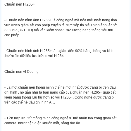
Chuẩn nén H.265+
- Chuẩn nén hình ảnh H.265+ là công nghệ mã hóa mới nhất trong lĩnh
vực video giám sát cho phép truyền tải trực tiếp tín hiệu hình ảnh lên tới
33.2MP (8K UHD) mà vẫn kiểm soát được lượng băng thông tiêu thụ
cho phép.
- Chuẩn nén hình ảnh H.265+ làm giảm đến 90% băng thông và kích
thước file dữ liệu lưu trữ so với H.264.
Chuẩn nén AI Coding
- Là một chuẩn nén thông minh thế hệ mới nhất được trang bị trên đầu
ghi hình , nó gần như là bản nâng cấp của chuẩn nén H.265+ giúp tiết
kiệm băng thông lưu trữ hơn so với H.265+. Công nghệ được trang bị
trên các thế hệ đầu ghi hình AI,..
- Tích hợp lưu trữ thông minh công nghệ trí tuệ nhân tạo trong giám sát
camera, như nhận diện khuôn mặt, hàng rào ảo..