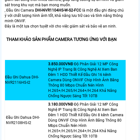
sát trong khu vực mà bạn mong muốn.
, Đầu Ghi Camera
DHI-NVR1104HS-W-S2-FCC
là một đầu ghi đáng chú
ý với chất lượng hình ảnh tốt, khả năng lưu trữ cao và tính năng thông
minh ONVIF.
Đây là một lựa chọn tuyệt vời cho việc giám sát và bảo vệ an ninh.
THAM KHẢO SẢN PHẨM CAMERA TƯƠNG ỨNG VỚI BẠN
3.850.000VNÐ
Độ Phân Giải 12 MP Công
Nghệ IP Trang Bị Công Nghệ AI Xem Ban
Đêm 1 HDD Thiết Kế Đầu Ghi 16 kênh
Đầu Ghi Dahua DHI-
Camera Dùng ONVIF Chip Hình Ảnh Băng
NVR2116HS-I2
Thông 80 Mbps Chuẩn Nén Hình
H.265+/H.265/H.264+/H.264 Khả Năng
Chống Ngược Sáng Tốt 10TB
3.180.000VNÐ
Độ Phân Giải 12 MP Công
Nghệ IP Trang Bị Công Nghệ AI Xem Ban
Đêm 1 HDD Thiết Kế Đầu Ghi 8 kênh Camera
Đầu Ghi Dahua DHI-
Dùng ONVIF Chip Hình Ảnh Băng Thông 80
NVR2108HS-I2
Mbps Chuẩn Nén Hình
H.265+/H.265/H.264+/H.264 Khả Năng
Chống Ngược Sáng Tốt 10TB