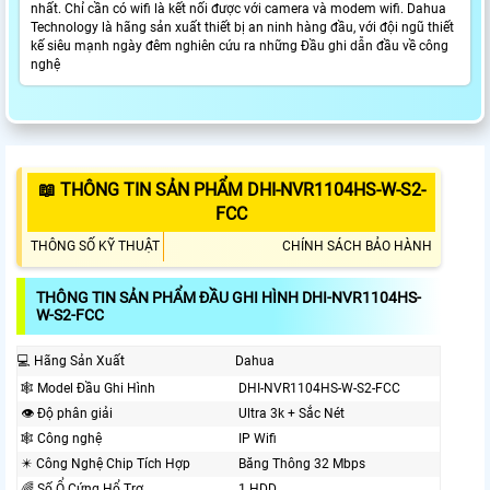
nhất. Chỉ cần có wifi là kết nối được với camera và modem wifi. Dahua
Technology là hãng sản xuất thiết bị an ninh hàng đầu, với đội ngũ thiết
kế siêu mạnh ngày đêm nghiên cứu ra những Đầu ghi dẫn đầu về công
nghệ
📖 THÔNG TIN SẢN PHẨM DHI-NVR1104HS-W-S2-
FCC
THÔNG SỐ KỸ THUẬT
CHÍNH SÁCH BẢO HÀNH
THÔNG TIN SẢN PHẨM ĐẦU GHI HÌNH DHI-NVR1104HS-
W-S2-FCC
💻 Hãng Sản Xuất
Dahua
🕸️ Model Đầu Ghi Hình
DHI-NVR1104HS-W-S2-FCC
👁 Độ phân giải
Ultra 3k + Sắc Nét
🕸 Công nghệ
IP Wifi
✴️ Công Nghệ Chip Tích Hợp
Băng Thông 32 Mbps
🌈 Số Ổ Cứng Hổ Trợ
1 HDD