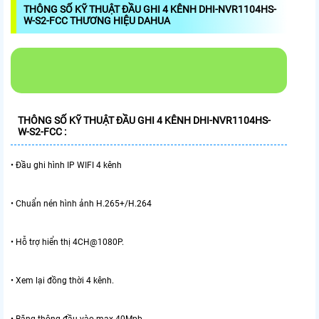
THÔNG SỐ KỸ THUẬT ĐẦU GHI 4 KÊNH DHI-NVR1104HS-
W-S2-FCC THƯƠNG HIỆU DAHUA
THÔNG SỐ KỸ THUẬT
ĐẦU GHI 4 KÊNH DHI-NVR1104HS-
W-S2-FCC
:
• Đầu ghi hình IP WIFI 4 kênh
• Chuẩn nén hình ảnh H.265+/H.264
• Hỗ trợ hiển thị 4CH@1080P.
• Xem lại đồng thời 4 kênh.
• Băng thông đầu vào max 40Mpb.