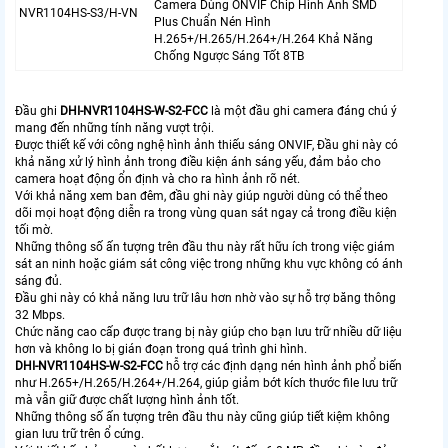
Camera Dùng ONVIF Chip Hình Ảnh SMD
NVR1104HS-S3/H-VN
Plus Chuẩn Nén Hình
H.265+/H.265/H.264+/H.264 Khả Năng
Chống Ngược Sáng Tốt 8TB
Đầu ghi
DHI-NVR1104HS-W-S2-FCC
là một đầu ghi camera đáng chú ý
mang đến những tính năng vượt trội.
Được thiết kế với công nghệ hình ảnh thiếu sáng ONVIF, Đầu ghi này có
khả năng xử lý hình ảnh trong điều kiện ánh sáng yếu, đảm bảo cho
camera hoạt động ổn định và cho ra hình ảnh rõ nét.
Với khả năng xem ban đêm, đầu ghi này giúp người dùng có thể theo
dõi mọi hoạt động diễn ra trong vùng quan sát ngay cả trong điều kiện
tối mờ.
Những thông số ấn tượng trên đầu thu này rất hữu ích trong việc giám
sát an ninh hoặc giám sát công việc trong những khu vực không có ánh
sáng đủ.
Đầu ghi này có khả năng lưu trữ lâu hơn nhờ vào sự hỗ trợ băng thông
32 Mbps.
Chức năng cao cấp được trang bị này giúp cho bạn lưu trữ nhiều dữ liệu
hơn và không lo bị gián đoạn trong quá trình ghi hình.
DHI-NVR1104HS-W-S2-FCC
hỗ trợ các định dạng nén hình ảnh phổ biến
như H.265+/H.265/H.264+/H.264, giúp giảm bớt kích thước file lưu trữ
mà vẫn giữ được chất lượng hình ảnh tốt.
Những thông số ấn tượng trên đầu thu này cũng giúp tiết kiệm không
gian lưu trữ trên ổ cứng.