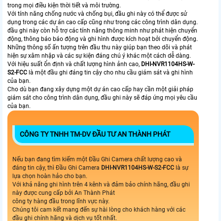
trong mọi điều kiện thời tiết và môi trường.
Với tính năng chống nước và chống bụi, đầu ghi này có thể được sử
dụng trong các dự án cao cấp cũng như trong các công trình dân dụng.
đầu ghi này còn hỗ trợ các tính năng thông minh như phát hiện chuyển
động, thông báo báo động và ghi hình được kích hoạt bởi chuyển động.
Những thông số ấn tượng trên đầu thu này giúp bạn theo dõi và phát
hiện sự xâm nhập và các sự kiện đáng chú ý khác một cách dễ dàng.
Với hiệu suất ổn định và chất lượng hình ảnh cao,
DHI-NVR1104HS-W-
S2-FCC
là một đầu ghi đáng tin cậy cho nhu cầu giám sát và ghi hình
của bạn.
Cho dù bạn đang xây dựng một dự án cao cấp hay cần một giải pháp
giám sát cho công trình dân dụng, đầu ghi này sẽ đáp ứng mọi yêu cầu
của bạn.
CÔNG TY TNHH TM-DV ĐẦU TƯ AN THÀNH PHÁT
Nếu bạn đang tìm kiếm một Đầu Ghi Camera chất lượng cao và
đáng tin cậy, thì Đầu Ghi Camera
DHI-NVR1104HS-W-S2-FCC
là sự
lựa chọn hoàn hảo cho bạn.
Với khả năng ghi hình trên 4 kênh và đảm bảo chính hãng, đầu ghi
này được cung cấp bởi An Thành Phát
công ty hàng đầu trong lĩnh vực này.
Chúng tôi cam kết mang đến sự hài lòng cho khách hàng với các
đầu ghi chính hãng và dịch vụ tốt nhất.