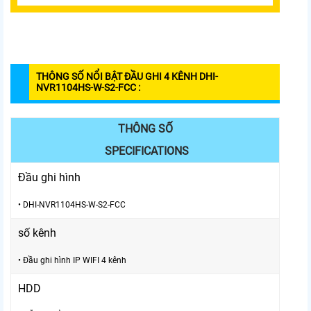
THÔNG SỐ NỔI BẬT
ĐẦU GHI 4 KÊNH DHI-
NVR1104HS-W-S2-FCC
:
THÔNG SỐ
SPECIFICATIONS
Đầu ghi hình
• DHI-NVR1104HS-W-S2-FCC
số kênh
• Đầu ghi hình IP WIFI 4 kênh
HDD