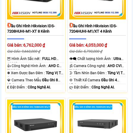
Đ
Đ
Ầu Ghi Hình Hikvision IDS-
Ầu Ghi Hình Hikvision IDS-
7208HUHI-M1-XT 8 Kênh
7204HUHI-M1/XT 4 Kênh
Giá bán: 6,762,000 ₫
Giá bán: 4,053,000 ₫
Giá Gốc: 9,660,000 ₫
Giá Gốc: 5,790,000 ₫
🦉 Hình Ảnh Sắc nét :
FULL HD
👁️‍🗨 Chất lượng hình Ảnh :
Ultra
1080P .
4k 👍🏾 .
👍 Công Nghệ Hình Ảnh :
AHD CVI
🕉️ Camera Công nghệ :
AHD CVI
TVI BCS.
TVI BCS.
❃ Xem Được Ban Đêm :
Từng Vị Trí
🌛 Tầm Nhìn Ban Đêm :
Từng Vị Trí
Camera .
Camera .
💎 Camera Theo Mẫu
Đầu Ghi 8
💢 Thiết Kế Camera
Đầu Ghi 4
kênh.
kênh.
️₤ Đặt Điểm :
Công Nghệ AI.
️ლ Đặt Điểm :
Công Nghệ AI.