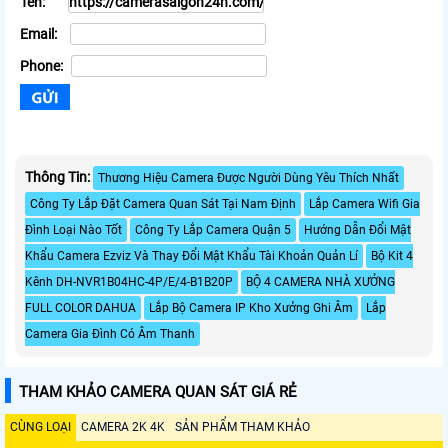
Tên:
Email:
Phone:
Thông Tin:
Thương Hiệu Camera Được Người Dùng Yêu Thích Nhất
Công Ty Lắp Đặt Camera Quan Sát Tại Nam Định
Lắp Camera Wifi Gia
Đình Loại Nào Tốt
Công Ty Lắp Camera Quận 5
Hướng Dẫn Đổi Mật
Khẩu Camera Ezviz Và Thay Đổi Mật Khẩu Tài Khoản Quản Lí
Bộ Kit 4
Kênh DH-NVR1B04HC-4P/E/4-B1B20P
BỘ 4 CAMERA NHÀ XƯỞNG
FULL COLOR DAHUA
Lắp Bộ Camera IP Kho Xưởng Ghi Âm
Lắp
Camera Gia Đình Có Âm Thanh
THAM KHẢO CAMERA QUAN SÁT GIÁ RẺ
CÙNG LOẠI
CAMERA 2K 4K
SẢN PHẨM THAM KHẢO