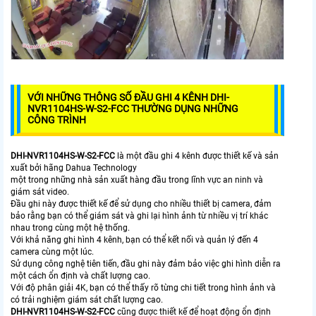
VỚI NHỮNG THÔNG SỐ ĐẦU GHI 4 KÊNH DHI-
NVR1104HS-W-S2-FCC THƯỜNG DỤNG NHỮNG
CÔNG TRÌNH
DHI-NVR1104HS-W-S2-FCC
là một đầu ghi 4 kênh được thiết kế và sản
xuất bởi hãng Dahua Technology
một trong những nhà sản xuất hàng đầu trong lĩnh vực an ninh và
giám sát video.
Đầu ghi này được thiết kế để sử dụng cho nhiều thiết bị camera, đảm
bảo rằng bạn có thể giám sát và ghi lại hình ảnh từ nhiều vị trí khác
nhau trong cùng một hệ thống.
Với khả năng ghi hình 4 kênh, bạn có thể kết nối và quản lý đến 4
camera cùng một lúc.
Sử dụng công nghệ tiên tiến, đầu ghi này đảm bảo việc ghi hình diễn ra
một cách ổn định và chất lượng cao.
Với độ phân giải 4K, bạn có thể thấy rõ từng chi tiết trong hình ảnh và
có trải nghiệm giám sát chất lượng cao.
DHI-NVR1104HS-W-S2-FCC
cũng được thiết kế để hoạt động ổn định