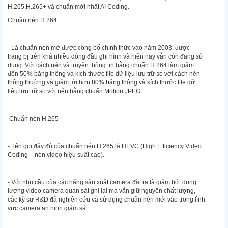
H.265,H.265+ và chuẩn mới nhất AI Coding.
Chuẩn nén H.264
- Là chuẩn nén mở được công bố chính thức vào năm 2003, được
trang bị trên khá nhiều dòng đầu ghi hình và hiện nay vẫn còn đang sử
dụng. Với cách nén và truyền thông tin bằng chuẩn H.264 làm giảm
đến 50% băng thông và kích thước file dữ liệu lưu trữ so với cách nén
thông thường và giảm tới hơn 80% băng thông và kích thước file dữ
liệu lưu trữ so với nén bằng chuẩn Motion JPEG.
Chuẩn nén H.265
- Tên gọi đầy đủ của chuẩn nén H.265 là HEVC (High Efficiency Video
Coding – nén video hiệu suất cao).
- Với nhu cầu của các hãng sản xuất camera đặt ra là giảm bớt dung
lượng video camera quan sát ghi lại mà vẫn giữ nguyên chất lượng,
các kỹ sư R&D đã nghiên cứu và sử dụng chuẩn nén mới vào trong lĩnh
vực camera an ninh giám sát.