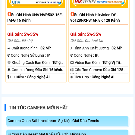
Đ
Đ
Ầu Ghi Hình UNV NVR502-16E-
Ầu Ghi Hình Hikvision DS-
IM-G 16 Kênh
96128NXI-S16R 8K 128 Kênh
Giá bán: 5%-35%
Giá bán: 5%-35%
Giá Gốc: liên hệ
Giá Gốc: Contact Us
☀️ Chất lượng hình :
32 MP.
️⚡ Hình Ành Chất Lượng :
32 MP.
®️ Công Nghệ Sử Dụng :
IP.
®️ Công Nghệ :
IP.
💡 Khoảng Cách Ban Đêm :
Từng
💥 Video Ban Đêm :
Từng Vị Trí
Vị Trí Camera .
Camera .
🐜 Camera Dòng
Đầu Ghi 16 kênh.
🎼️ Cấu Tạo Camera
Đầu Ghi 128
kênh.
️🎙 Ưu Điểm :
Công Nghệ AI.
️✤ Tích Hợp :
Công Nghệ AI.
TIN TỨC CAMERA MỚI NHẤT
Camera Quan Sát Livestream Sự Kiện Giải Đấu Tennis
Hướng Dẫn Reset Mật Khẩu Đầu Ghi Hikvision