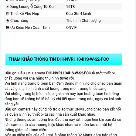
₪ Dung Lượng Ổ Cứng Tối Đa
16TB
🎼️ Thiết Kế Phù Hợp
Đầu Ghi 4 kênh
👮 Chức năng
Thu hình Chất Lượng
🎑 Ưu Điểm Nên Quan Tâm
ONVIF
THAM KHẢO THÔNG TIN DHI-NVR1104HS-W-S2-FCC
Đầu ghi Đầu Ghi Camera
DHI-NVR1104HS-W-S2-FCC
là một thiết bị
chất lượng với khả năng thu hình tuyệt vời.
Với tính năng trang bị xem ban đêm thông minh, nó cho phép bạn giám
sát và ghi lại hình ảnh chất lượng trong môi trường thiếu sáng.
Với những trang bị trên thiết bị ghi hình nay bạn hoàng toàn tin tưởng
rằng bạn sẽ không bỏ lỡ bất kỳ chi tiết quan trọng nào, ngay cả khi ánh
sáng yếu.
Đầu ghi camera này cũng hỗ trợ giao thức ONVIF, cho phép bạn kết nối
và quản lý nhiều thiết bị từ các nhà sản xuất khác nhau.
Những thông số ấn tượng trên đầu thu này rất thuận tiện khi bạn đã có
các camera từ các thương hiệu khác nhau và muốn tạo ra một hệ
thống giám sát toàn diện.
Một ưu điểm nữa của đầu ghi là băng thông 32 Mbps, đảm bảo rằng