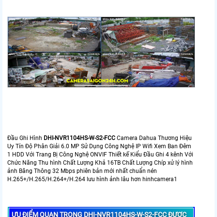
Đầu Ghi Hình
DHI-NVR1104HS-W-S2-FCC
Camera Dahua Thương Hiệu
Uy Tín Độ Phân Giải 6.0 MP Sử Dụng Công Nghệ IP Wifi Xem Ban Đêm
1 HDD Với Trang Bị Công Nghệ ONVIF Thiết kế Kiểu Đầu Ghi 4 kênh Với
Chức Năng Thu hình Chất Lượng Khả 16TB Chất Lượng Chíp xử lý hình
ảnh Băng Thông 32 Mbps phiên bản mới nhất chuẩn nén
H.265+/H.265/H.264+/H.264 lưu hình ảnh lâu hơn hinhcamera1
ƯU ĐIỂM QUAN TRỌNG DHI-NVR1104HS-W-S2-FCC ĐƯỢC