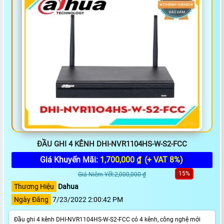
ĐẦU GHI 4 KÊNH DHI-NVR1104HS-W-S2-FCC
Giá Khuyến Mãi:
1,700,000 ₫
(+ VAT 8%)
15%
Giá Niêm Yết:2,000,000 ₫
Thương Hiệu
Dahua
Ngày Đăng
7/23/2022 2:00:42 PM
Đầu ghi 4 kênh DHI-NVR1104HS-W-S2-FCC có 4 kênh, công nghệ mới