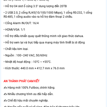
• Hỗ trợ 04 slot ổ cứng 3.5" dung lượng đến 20TB
• 2 USB 2.0, 2 cổng RJ45(10/100/1000 Mbps), 1 cổng RS-232, 1 cổng
RS-485, 1 cổng audio vào ra hỗ trợ đàm thoại 2 chiều.
• Cổng Alarm IN/OUT: 16/4
• HDMI/VGA: 1/1
• Hỗ trợ điều khiển quay quét thông minh với giao thức dahua.
• Hỗ trợ xem lại và trực tiếp qua mạng máy tính thiết bị di động
• Chất liệu kim loại.
• Nguồn : 100–240 VAC, 50/60Hz
• Nhiệt độ hoạt động : -10°C ~ +55°C.
• Kích thước: 440.0 mm × 412.7 mm x 76.0 mm
AN THÀNH PHÁT CAM KẾT
✍️ Hàng mới 100% Fullbox, chính hãng.
✍️ Nhiều chương trình ưu đãi hấp dẫn.
✍️ Chế độ hậu mãi chuyên nghiệp.