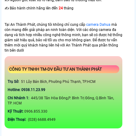
✍️ Nguồn gốc xuất xứ rõ ràng, đảm bảo từ thương hiệu lớn.
✍️ Bảo hành chính hãng lên đến
24
tháng
Tại An Thành Phát, chúng tôi không chỉ cung cấp
camera Dahua
mà
còn mang đến giải pháp an ninh toàn diện. Với các dòng camera đa
dạng và tích hợp nhiều công nghệ thông minh, bạn sẽ có được hệ thống
giám sát hiệu quả, bảo vệ tối ưu cho mọi không gian. Để được tư vấn
thêm mời quý khách hàng liên hệ với An Thành Phát qua phần thông
tin bên dưới
CÔNG TY TNHH TM-DV ĐẦU TƯ AN THÀNH PHÁT
Trụ Sở:
51 Lũy Bán Bích, Phường Phú Thạnh, TP.HCM
Hotline: 0938.11.23.99
Chi Nhánh 1:
445/38 Tân Hòa Đông,P. Bình Trị Đông, Q.Bình Tân,
TP. HCM
Kỹ Thuật:
0906.855.330
Điện Thoại:
(028) 6688.4949