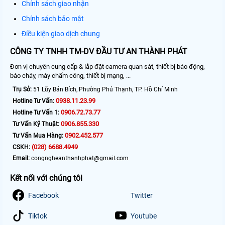
Chính sách giao nhận
Chính sách bảo mật
Điều kiện giao dịch chung
CÔNG TY TNHH TM-DV ĐẦU TƯ AN THÀNH PHÁT
Đơn vị chuyên cung cấp & lắp đặt camera quan sát, thiết bị báo động,
báo cháy, máy chấm công, thiết bị mạng, ...
Trụ Sở:
51 Lũy Bán Bích, Phường Phú Thạnh, TP. Hồ Chí Minh
0938.11.23.99
Hotline Tư Vấn:
0906.72.73.77
Hotline Tư Vấn 1:
0906.855.330
Tư Vấn Kỹ Thuật:
0902.452.577
Tư Vấn Mua Hàng:
(028) 6688.4949
CSKH:
Email:
congngheanthanhphat@gmail.com
Kết nối với chúng tôi
Facebook
Twitter
Tiktok
Youtube