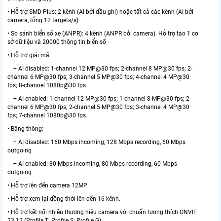
• Hỗ trợ SMD Plus: 2 kênh (AI bởi đầu ghi) hoặc tất cả các kênh (AI bởi
camera, tổng 12 targets/s)
• So sánh biển số xe (ANPR): 4 kênh (ANPR bởi camera). Hỗ trợ tạo 1 cơ
sở dữ liệu và 20000 thông tin biển số
• Hỗ trợ giải mã:
+ AI disabled: 1-channel 12 MP@30 fps; 2-channel 8 MP@30 fps; 2-
channel 6 MP@30 fps; 3-channel 5 MP@30 fps; 4-channel 4 MP@30
fps; 8-channel 1080p@30 fps.
+ AI enabled: 1-channel 12 MP@30 fps; 1-channel 8 MP@30 fps; 2-
channel 6 MP@30 fps; 2-channel 5 MP@30 fps; 3-channel 4 MP@30
fps; 7-channel 1080p@30 fps.
• Băng thông:
+ AI disabled: 160 Mbps incoming, 128 Mbps recording, 60 Mbps
outgoing
+ AI enabled: 80 Mbps incoming, 80 Mbps recording, 60 Mbps
outgoing
• Hỗ trợ lên đến camera 12MP.
• Hỗ trợ xem lại đồng thời lên đến 16 kênh.
• Hỗ trợ kết nối nhiều thương hiệu camera với chuẩn tương thích ONVIF
23.12 (Profile T; Profile S; Profile G)