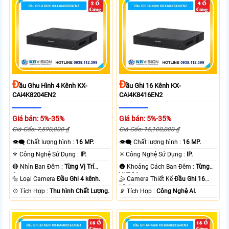
Đ
Đ
Ầu Ghu Hình 4 Kênh KX-
Ầu Ghi 16 Kênh KX-
CAi4K8204EN2
CAi4K8416EN2
Giá bán: 5%-35%
Giá bán: 5%-35%
Giá Gốc: 7,590,000 ₫
Giá Gốc: 15,100,000 ₫
👁️‍🗨 Chất lượng hình :
16 MP.
👁️‍🗨 Chất lượng hình :
16 MP.
⚜️ Công Nghệ Sử Dụng :
IP.
✳️ Công Nghệ Sử Dụng :
IP.
🔴 Nhìn Ban Đêm :
Từng Vị Trí
🌚 Khoảng Cách Ban Đêm :
Từng
Camera .
Vị Trí Camera .
🔩 Loại Camera
Đầu Ghi 4 kênh.
🤹 Camera Thiết Kế
Đầu Ghi 16
kênh.
️💠 Tích Hợp :
Thu hình Chất Lượng.
️📡 Tích Hợp :
Công Nghệ AI.