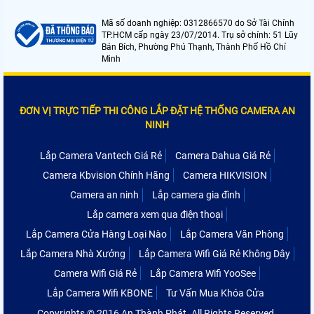
Mã số doanh nghiệp: 0312866570 do Sở Tài Chính
TP.HCM cấp ngày 23/07/2014. Trụ sở chính: 51 Lũy
Bán Bích, Phường Phú Thạnh, Thành Phố Hồ Chí
Minh
ĐƠN VỊ TRỰC TIẾP THI CÔNG LẮP ĐẶT HỆ THỐNG CAMERA AN
NINH
Lắp Camera Vantech Giá Rẻ
Camera Dahua Giá Rẻ
Camera Kbvision Chính Hãng
Camera HIKVISION
Camera an ninh
Lắp camera gia đình
Lắp camera xem qua điện thoại
Lắp Camera Cửa Hàng Loại Nào
Lắp Camera Văn Phòng
Lắp Camera Nhà Xưởng
Lắp Camera Wifi Giá Rẻ Không Dây
Camera Wifi Giá Rẻ
Lắp Camera Wifi YooSee
Lắp Camera Wifi KBONE
Tư Vấn Mua Khóa Cửa
Copyrights © 2016 An Thành Phát. All Rights Reserved.