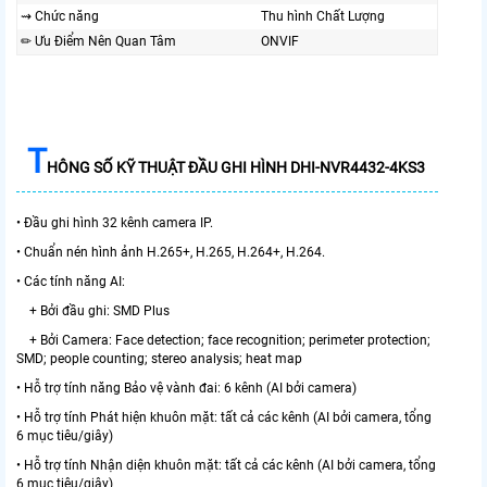
⇝ Chức năng
Thu hình Chất Lượng
✏ Ưu Điểm Nên Quan Tâm
ONVIF
T
HÔNG SỐ KỸ THUẬT ĐẦU GHI HÌNH DHI-NVR4432-4KS3
• Đầu ghi hình 32 kênh camera IP.
• Chuẩn nén hình ảnh H.265+, H.265, H.264+, H.264.
• Các tính năng AI:
+ Bởi đầu ghi: SMD Plus
+ Bởi Camera: Face detection; face recognition; perimeter protection;
SMD; people counting; stereo analysis; heat map
• Hỗ trợ tính năng Bảo vệ vành đai: 6 kênh (AI bởi camera)
• Hỗ trợ tính Phát hiện khuôn mặt: tất cả các kênh (AI bởi camera, tổng
6 mục tiêu/giây)
• Hỗ trợ tính Nhận diện khuôn mặt: tất cả các kênh (AI bởi camera, tổng
6 mục tiêu/giây)