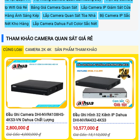
Ip Wifi Giá Rẻ
Bảng Giá Camera Quan Sát
Lắp Camera IP Giám Sát Cửa
Hàng Ánh Sáng Kép
Lắp Camera Quan Sát Tòa Nhà
Bộ Camera IP Sắc
Nét Kho Hàng
Lắp Camera Dahua Full Color Sắc Nét
THAM KHẢO CAMERA QUAN SÁT GIÁ RẺ
CÙNG LOẠI
CAMERA 2K 4K
SẢN PHẨM THAM KHẢO
Đầu Ghi Camera DHI-NVR4108HS-
Đầu Ghi Hình 32 Kênh IP Dahua
4KS3-VN Dahua Chất Lượng
DHI-NVR4432-4KS3
2,800,000 ₫
10,577,000 ₫
Giá Gốc: 4,000,000 ₫
Giá Gốc: 15,110,000 ₫