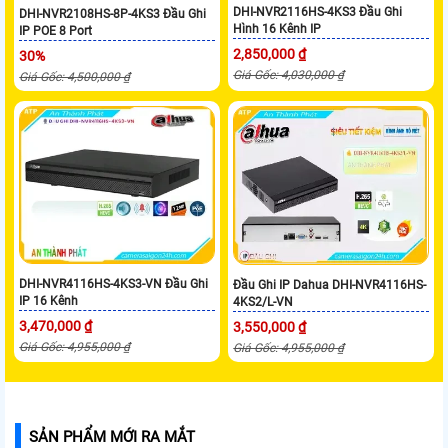
DHI-NVR2116HS-4KS3 Đầu Ghi
DHI-NVR2108HS-8P-4KS3 Đầu Ghi
Hình 16 Kênh IP
IP POE 8 Port
2,850,000 ₫
30%
Giá Gốc: 4,030,000 ₫
Giá Gốc: 4,500,000 ₫
DHI-NVR4116HS-4KS3-VN Đầu Ghi
Đầu Ghi IP Dahua DHI-NVR4116HS-
IP 16 Kênh
4KS2/L-VN
3,470,000 ₫
3,550,000 ₫
Giá Gốc: 4,955,000 ₫
Giá Gốc: 4,955,000 ₫
SẢN PHẨM MỚI RA MẮT