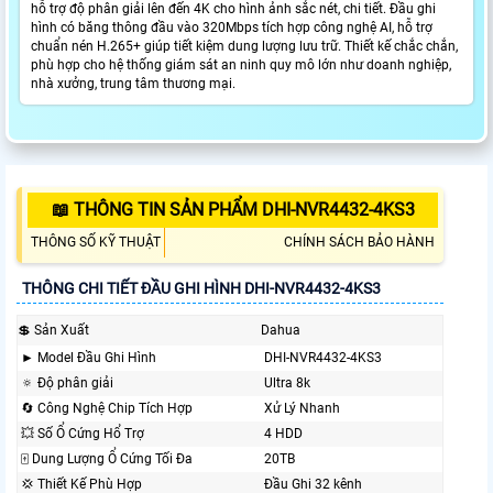
hỗ trợ độ phân giải lên đến 4K cho hình ảnh sắc nét, chi tiết. Đầu ghi
hình có băng thông đầu vào 320Mbps tích hợp công nghệ AI, hỗ trợ
chuẩn nén H.265+ giúp tiết kiệm dung lượng lưu trữ. Thiết kế chắc chắn,
phù hợp cho hệ thống giám sát an ninh quy mô lớn như doanh nghiệp,
nhà xưởng, trung tâm thương mại.
📖 THÔNG TIN SẢN PHẨM DHI-NVR4432-4KS3
THÔNG SỐ KỸ THUẬT
CHÍNH SÁCH BẢO HÀNH
THÔNG CHI TIẾT ĐẦU GHI HÌNH DHI-NVR4432-4KS3
💲 Sản Xuất
Dahua
► Model Đầu Ghi Hình
DHI-NVR4432-4KS3
🔅 Độ phân giải
Ultra 8k
🔄 Công Nghệ Chip Tích Hợp
Xử Lý Nhanh
💥 Số Ổ Cứng Hổ Trợ
4 HDD
🀄 Dung Lượng Ổ Cứng Tối Đa
20TB
💢 Thiết Kế Phù Hợp
Đầu Ghi 32 kênh