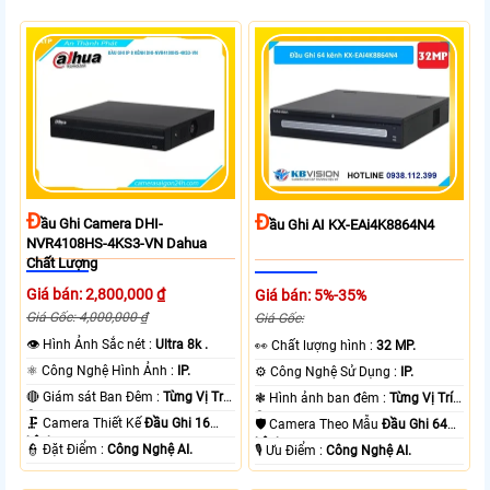
Đ
Đ
Ầu Ghi Camera DHI-
Ầu Ghi AI KX-EAi4K8864N4
NVR4108HS-4KS3-VN Dahua
Chất Lượng
Giá bán: 2,800,000 ₫
Giá bán: 5%-35%
Giá Gốc: 4,000,000 ₫
Giá Gốc:
👁 Hình Ảnh Sắc nét :
Ultra 8k .
️👀 Chất lượng hình :
32 MP.
⚛️ Công Nghệ Hình Ảnh :
IP.
⚙ Công Nghệ Sử Dụng :
IP.
🔴 Giám sát Ban Đêm :
Từng Vị Trí
❃ Hình ảnh ban đêm :
Từng Vị Trí
Camera .
Camera .
🗜️ Camera Thiết Kế
Đầu Ghi 16
🛡 Camera Theo Mẫu
Đầu Ghi 64
kênh.
kênh.
️👮 Đặt Điểm :
Công Nghệ AI.
️🎙 Ưu Điểm :
Công Nghệ AI.