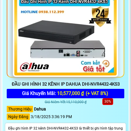
ĐẦU GHI HÌNH 32 KÊNH IP DAHUA DHI-NVR4432-4KS3
Giá Khuyến Mãi:
10,577,000 ₫
(+ VAT 8%)
30%
Giá Niêm Yết:15,110,000 ₫
Thương Hiệu
Dahua
Ngày Đăng
3/18/2025 3:36:19 PM
Đầu ghi hình IP 32 kênh DHI-NVR4432-4KS3 là thiết bị ghi hình tập trung