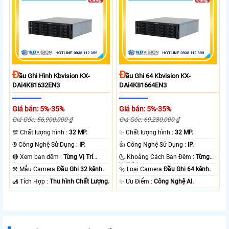
Đ
Đ
Ầu Ghi Hình Kbvision KX-
Ầu Ghi 64 Kbvision KX-
DAi4K81632EN3
DAi4K81664EN3
Giá bán: 5%-35%
Giá bán: 5%-35%
Giá Gốc: 56,900,000 ₫
Giá Gốc: 69,280,000 ₫
💯 Chất lượng hình :
32 MP.
✨ Chất lượng hình :
32 MP.
®️ Công Nghệ Sử Dụng :
IP.
👍 Công Nghệ Sử Dụng :
IP.
🔴 Xem ban đêm :
Từng Vị Trí
🌜 Khoảng Cách Ban Đêm :
Từng
Camera .
Vị Trí Camera .
⚒ Mẫu Camera
Đầu Ghi 32 kênh.
🔩 Loại Camera
Đầu Ghi 64 kênh.
️🛃 Tích Hợp :
Thu hình Chất Lượng.
️✨ Ưu Điểm :
Công Nghệ AI.