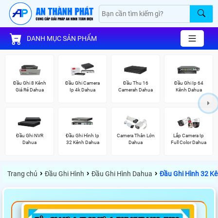
DANH MỤC SẢN PHẨM
Đầu Ghi 8 Kênh
Đầu Ghi Camera
Đầu Thu 16
Đầu Ghi Ip 64
Giá Rẻ Dahua
Ip 4k Dahua
Camerah Dahua
Kênh Dahua
Đầu Ghi NVR
Đầu Ghi Hình Ip
Camera Thân Lớn
Lắp Camera Ip
Dahua
32 Kênh Dahua
Dahua
Full Color Dahua
›
›
›
Trang chủ
Đầu Ghi Hình
Đầu Ghi Hình Dahua
Đầu Ghi Hình 32 K