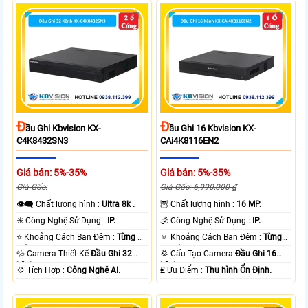
Đ
Đ
Ầu Ghi Kbvision KX-
Ầu Ghi 16 Kbvision KX-
C4K8432SN3
CAi4K8116EN2
Giá bán: 5%-35%
Giá bán: 5%-35%
Giá Gốc:
Giá Gốc: 6,990,000 ₫
👁️‍🗨 Chất lượng hình :
Ultra 8k .
🦉 Chất lượng hình :
16 MP.
✳️ Công Nghệ Sử Dụng :
IP.
🕉️ Công Nghệ Sử Dụng :
IP.
⭐ Khoảng Cách Ban Đêm :
Từng Vị
🔅 Khoảng Cách Ban Đêm :
Từng
Trí Camera .
Vị Trí Camera .
💦 Camera Thiết Kế
Đầu Ghi 32
💢 Cấu Tạo Camera
Đầu Ghi 16
kênh.
kênh.
️💠 Tích Hợp :
Công Nghệ AI.
️₤ Ưu Điểm :
Thu hình Ổn Định.