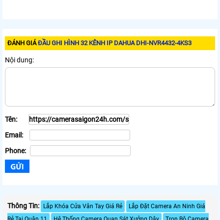
ĐÁNH GIÁ
ĐẦU GHI HÌNH 32 KÊNH IP DAHUA DHI-NVR4432-4KS3
Nội dung:
Tên:
Email:
Phone:
Thông Tin:
Lắp Khóa Cửa Vân Tay Giá Rẻ
Lắp Đặt Camera An Ninh Giá
Rẻ Tại Quận 11
Hệ Thống Camera Quan Sát Xưởng Dây
Trọn Bộ Camera