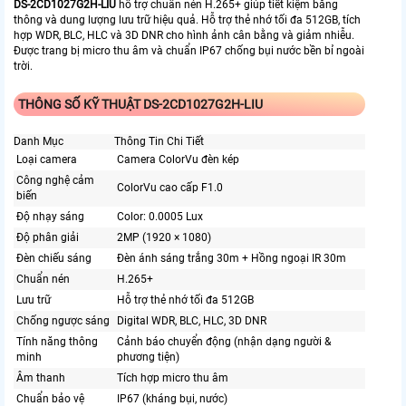
DS-2CD1027G2H-LIU
hỗ trợ chuẩn nén H.265+ giúp tiết kiệm băng
thông và dung lượng lưu trữ hiệu quả. Hỗ trợ thẻ nhớ tối đa 512GB, tích
hợp WDR, BLC, HLC và 3D DNR cho hình ảnh cân bằng và giảm nhiễu.
Được trang bị micro thu âm và chuẩn IP67 chống bụi nước bền bỉ ngoài
trời.
THÔNG SỐ KỸ THUẬT DS-2CD1027G2H-LIU
Danh Mục
Thông Tin Chi Tiết
Loại camera
Camera ColorVu đèn kép
Công nghệ cảm
ColorVu cao cấp F1.0
biến
Độ nhạy sáng
Color: 0.0005 Lux
Độ phân giải
2MP (1920 × 1080)
Đèn chiếu sáng
Đèn ánh sáng trắng 30m + Hồng ngoại IR 30m
Chuẩn nén
H.265+
Lưu trữ
Hỗ trợ thẻ nhớ tối đa 512GB
Chống ngược sáng
Digital WDR, BLC, HLC, 3D DNR
Tính năng thông
Cảnh báo chuyển động (nhận dạng người &
minh
phương tiện)
Âm thanh
Tích hợp micro thu âm
Chuẩn bảo vệ
IP67 (kháng bụi, nước)