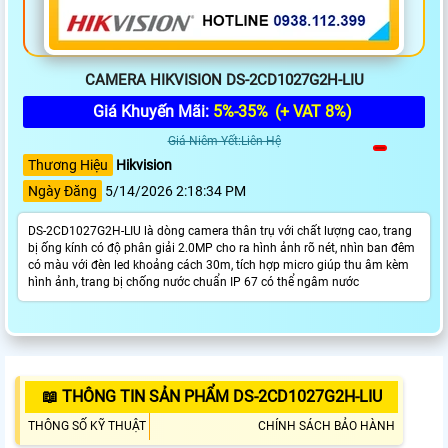
CAMERA HIKVISION DS-2CD1027G2H-LIU
Giá Khuyến Mãi:
5%-35%
(+ VAT 8%)
Giá Niêm Yết:Liên Hệ
Thương Hiệu
Hikvision
Ngày Đăng
5/14/2026 2:18:34 PM
DS-2CD1027G2H-LIU là dòng camera thân trụ với chất lượng cao, trang
bị ống kính có độ phân giải 2.0MP cho ra hình ảnh rõ nét, nhìn ban đêm
có màu với đèn led khoảng cách 30m, tích hợp micro giúp thu âm kèm
hình ảnh, trang bị chống nước chuẩn IP 67 có thể ngâm nước
📖 THÔNG TIN SẢN PHẨM DS-2CD1027G2H-LIU
THÔNG SỐ KỸ THUẬT
CHÍNH SÁCH BẢO HÀNH