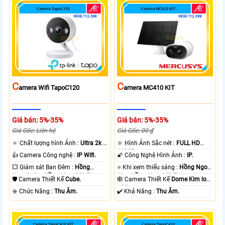
C
C
Amera Wifi TapoC120
Amera MC410 KIT
Giá bán: 5%-35%
Giá bán: 5%-35%
Giá Gốc: Liên hệ
Giá Gốc: 00 ₫
🔅 Chất lượng hình Ảnh :
Ultra 2k +
🔆 Hình Ảnh Sắc nét :
FULL HD
.
1080P .
👍 Camera Công nghệ :
IP Wifi.
🌠 Công Nghệ Hình Ảnh :
IP.
💥 Giám sát Ban Đêm :
Hồng
⭐ Khi xem thiếu sáng :
Hồng Ngoại
Ngoại 10m Hồng Ngoại SMD.
10m Hồng Ngoại SMD.
🛡 Camera Thiết Kế
Cube.
🕸️ Camera Thiết Kế
Dome Kim loại
+ Nhựa.
️☣️ Chức Năng :
Thu Âm.
️✔️ Khả Năng :
Thu Âm.