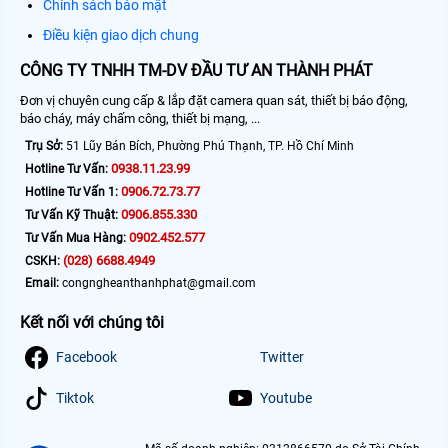
Chính sách bảo mật
Điều kiện giao dịch chung
CÔNG TY TNHH TM-DV ĐẦU TƯ AN THÀNH PHÁT
Đơn vị chuyên cung cấp & lắp đặt camera quan sát, thiết bị báo động,
báo cháy, máy chấm công, thiết bị mạng, ...
Trụ Sở:
51 Lũy Bán Bích, Phường Phú Thạnh, TP. Hồ Chí Minh
0938.11.23.99
Hotline Tư Vấn:
0906.72.73.77
Hotline Tư Vấn 1:
0906.855.330
Tư Vấn Kỹ Thuật:
0902.452.577
Tư Vấn Mua Hàng:
(028) 6688.4949
CSKH:
Email:
congngheanthanhphat@gmail.com
Kết nối với chúng tôi
Facebook
Twitter
Tiktok
Youtube