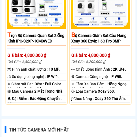
T
B
Rọn Bộ Camera Quan Sát 2 Ống
Ộ Camera Giám Sát Cửa Hàng
Kính IPC-S2XP-10M0WED
Xoay 360 Ezviz H6C Pro 3MP
Giá bán: 4,800,000 ₫
Giá bán: 4,800,000 ₫
Giá Gốc: 6,800,000 ₫
Giá Gốc: 6,200,000 ₫
🦉 Hình ảnh chất lượng :
10 MP.
️👀 Chất lượng hình Ảnh :
2K Lite .
🕉️ Sử dụng công nghệ :
IP Wifi.
⚒ Camera Công nghệ :
IP Wifi.
❈ Giám sát Ban Đêm :
Full Color
🔅 Tầm Xa Ban Đêm :
Hồng Ngoại
20m Có Màu Ban Ðêm.
10m Hồng Ngoại Smart IR.
🐜 Mẫu Camera
2 Mắt Trong Nhà.
💦 Loại Camera
Xoay 360.
️🔔 Đặt Điểm :
Báo Động Chuyển
️ƒ Chức Năng :
Xoay 360 Thu Âm.
Động.
TIN TỨC CAMERA MỚI NHẤT