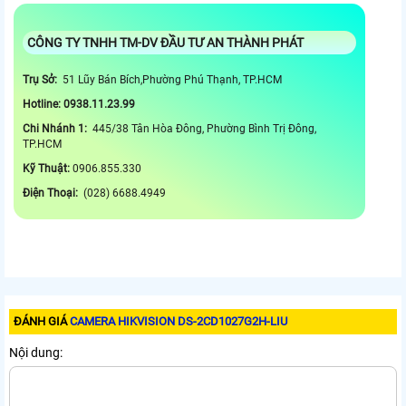
CÔNG TY TNHH TM-DV ĐẦU TƯ AN THÀNH PHÁT
Trụ Sở:
51 Lũy Bán Bích,Phường Phú Thạnh, TP.HCM
Hotline: 0938.11.23.99
Chi Nhánh 1:
445/38 Tân Hòa Đông, Phường Bình Trị Đông,
TP.HCM
Kỹ Thuật:
0906.855.330
Điện Thoại:
(028) 6688.4949
ĐÁNH GIÁ
CAMERA HIKVISION DS-2CD1027G2H-LIU
Nội dung: