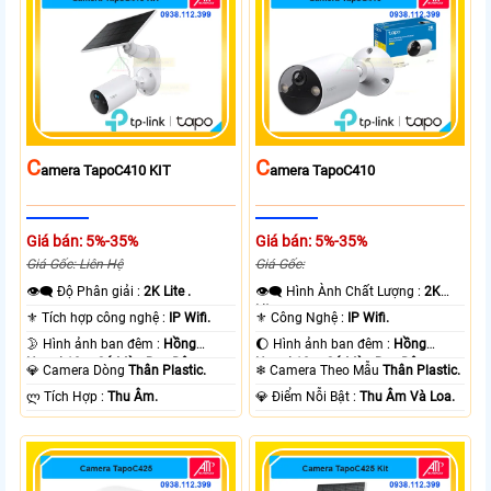
C
C
Amera TapoC410 KIT
Amera TapoC410
Giá bán: 5%-35%
Giá bán: 5%-35%
Giá Gốc: Liên Hệ
Giá Gốc:
👁️‍🗨 Độ Phân giải :
2K Lite .
👁️‍🗨 Hình Ành Chất Lượng :
2K
Lite .
⚜️ Tích hợp công nghệ :
IP Wifi.
⚜️ Công Nghệ :
IP Wifi.
🌛 Hình ảnh ban đêm :
Hồng
🌔 Hình ảnh ban đêm :
Hồng
Ngoại 10m Có Màu Ban Ðêm.
Ngoại 10m Có Màu Ban Ðêm.
💎 Camera Dòng
Thân Plastic.
❄ Camera Theo Mẫu
Thân Plastic.
️ლ Tích Hợp :
Thu Âm.
️💎 Điểm Nỗi Bật :
Thu Âm Và Loa.