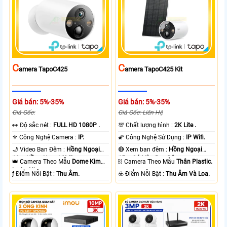
C
C
Amera TapoC425
Amera TapoC425 Kit
Giá bán: 5%-35%
Giá bán: 5%-35%
Giá Gốc:
Giá Gốc: Liên Hệ
️👀 Độ sắc nét :
FULL HD 1080P .
💯 Chất lượng hình :
2K Lite .
⚜️ Công Nghệ Camera :
IP.
🌠 Công Nghệ Sử Dụng :
IP Wifi.
🌙 Video Ban Đêm :
Hồng Ngoại
🔴 Xem ban đêm :
Hồng Ngoại
10m Hồng Ngoại SMD.
15m Có Màu Ban Ðêm.
👑 Camera Theo Mẫu
Dome Kim
⛓ Camera Theo Mẫu
Thân Plastic.
loại + Nhựa.
️ƒ Điểm Nỗi Bật :
Thu Âm.
️☣️ Điểm Nỗi Bật :
Thu Âm Và Loa.