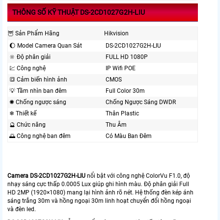
THÔNG SỐ KỸ THUẬT DS-2CD1027G2H-LIU
🦉 Sản Phẩm Hãng
Hikvision
🌔 Model Camera Quan Sát
DS-2CD1027G2H-LIU
🔆 Độ phân giải
FULL HD 1080P
💹 Công nghệ
IP Wifi POE
🔳 Cảm biến hình ảnh
CMOS
💡 Tầm nhìn ban đêm
Full Color 30m
✺ Chống ngược sáng
Chống Ngược Sáng DWDR
❄ Thiết kế
Thân Plastic
🔮 Chức năng
Thu Âm
🌅 Công nghệ ban đêm
Có Màu Ban Ðêm
Camera DS-2CD1027G2H-LIU
nổi bật với công nghệ ColorVu F1.0, độ
nhạy sáng cực thấp 0.0005 Lux giúp ghi hình màu. Độ phân giải Full
HD 2MP (1920×1080) mang lại hình ảnh rõ nét. Hệ thống đèn kép ánh
sáng trắng 30m và hồng ngoại 30m linh hoạt chuyển đổi hồng ngoại
và đèn led.