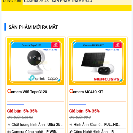
CÙNG LOẠI
CAMERA 2K 4K
SẢN PHẨM THAM KHẢO
SẢN PHẨM MỚI RA MẮT
C
C
Amera Wifi TapoC120
Amera MC410 KIT
Giá bán: 5%-35%
Giá bán: 5%-35%
Giá Gốc: Liên hệ
Giá Gốc: 00 ₫
🔅 Chất lượng hình Ảnh :
Ultra 2k +
🔆 Hình Ảnh Sắc nét :
FULL HD
.
1080P .
👍 Camera Công nghệ :
IP Wifi.
🌠 Công Nghệ Hình Ảnh :
IP.