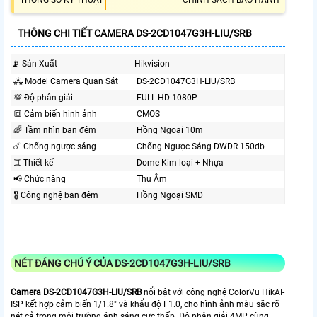
THÔNG SỐ KỸ THUẬT
CHÍNH SÁCH BẢO HÀNH
THÔNG CHI TIẾT CAMERA DS-2CD1047G3H-LIU/SRB
📡 Sản Xuất
Hikvision
⁂ Model Camera Quan Sát
DS-2CD1047G3H-LIU/SRB
💯 Độ phân giải
FULL HD 1080P
🔳 Cảm biến hình ảnh
CMOS
🌈 Tầm nhìn ban đêm
Hồng Ngoại 10m
☄️ Chống ngược sáng
Chống Ngược Sáng DWDR 150db
♊ Thiết kế
Dome Kim loại + Nhựa
📢 Chức năng
Thu Âm
🎖️ Công nghệ ban đêm
Hồng Ngoại SMD
NÉT ĐÁNG CHÚ Ý CỦA DS-2CD1047G3H-LIU/SRB
Camera DS-2CD1047G3H-LIU/SRB
nổi bật với công nghệ ColorVu HikAI-
ISP kết hợp cảm biến 1/1.8" và khẩu độ F1.0, cho hình ảnh màu sắc rõ
nét cả trong môi trường ánh sáng cực thấp. Độ phân giải 4MP cùng