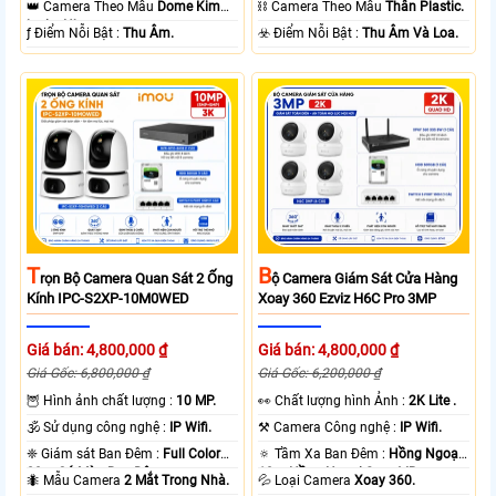
👑 Camera Theo Mẫu
Dome Kim
⛓ Camera Theo Mẫu
Thân Plastic.
loại + Nhựa.
️ƒ Điểm Nỗi Bật :
Thu Âm.
️☣️ Điểm Nỗi Bật :
Thu Âm Và Loa.
T
B
Rọn Bộ Camera Quan Sát 2 Ống
Ộ Camera Giám Sát Cửa Hàng
Kính IPC-S2XP-10M0WED
Xoay 360 Ezviz H6C Pro 3MP
Giá bán: 4,800,000 ₫
Giá bán: 4,800,000 ₫
Giá Gốc: 6,800,000 ₫
Giá Gốc: 6,200,000 ₫
🦉 Hình ảnh chất lượng :
10 MP.
️👀 Chất lượng hình Ảnh :
2K Lite .
🕉️ Sử dụng công nghệ :
IP Wifi.
⚒ Camera Công nghệ :
IP Wifi.
❈ Giám sát Ban Đêm :
Full Color
🔅 Tầm Xa Ban Đêm :
Hồng Ngoại
20m Có Màu Ban Ðêm.
10m Hồng Ngoại Smart IR.
🐜 Mẫu Camera
2 Mắt Trong Nhà.
💦 Loại Camera
Xoay 360.