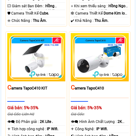
💥 Giám sát Ban Đêm :
Hồng
⭐ Khi xem thiếu sáng :
Hồng Ngoại
Ngoại 10m Hồng Ngoại SMD.
10m Hồng Ngoại SMD.
🛡 Camera Thiết Kế
Cube.
🕸️ Camera Thiết Kế
Dome Kim loại
+ Nhựa.
️☣️ Chức Năng :
Thu Âm.
️✔️ Khả Năng :
Thu Âm.
C
C
Amera TapoC410 KIT
Amera TapoC410
Giá bán: 5%-35%
Giá bán: 5%-35%
Giá Gốc: Liên Hệ
Giá Gốc:
👁️‍🗨 Độ Phân giải :
2K Lite .
👁️‍🗨 Hình Ành Chất Lượng :
2K
Lite .
⚜️ Tích hợp công nghệ :
IP Wifi.
⚜️ Công Nghệ :
IP Wifi.