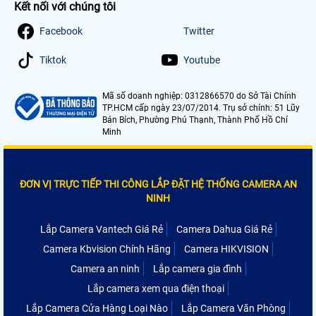
Kết nối với chúng tôi
Facebook
Twitter
Tiktok
Youtube
Mã số doanh nghiệp: 0312866570 do Sở Tài Chính
TP.HCM cấp ngày 23/07/2014. Trụ sở chính: 51 Lũy
Bán Bích, Phường Phú Thạnh, Thành Phố Hồ Chí
Minh
ĐƠN VỊ TRỰC TIẾP THI CÔNG LẮP ĐẶT HỆ THỐNG CAMERA AN
NINH
Lắp Camera Vantech Giá Rẻ
Camera Dahua Giá Rẻ
Camera Kbvision Chính Hãng
Camera HIKVISION
Camera an ninh
Lắp camera gia đình
Lắp camera xem qua điện thoại
Lắp Camera Cửa Hàng Loại Nào
Lắp Camera Văn Phòng