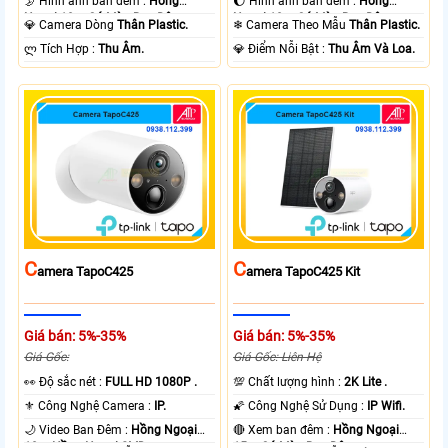
🌛 Hình ảnh ban đêm :
Hồng
🌔 Hình ảnh ban đêm :
Hồng
Ngoại 10m Có Màu Ban Ðêm.
Ngoại 10m Có Màu Ban Ðêm.
💎 Camera Dòng
Thân Plastic.
❄ Camera Theo Mẫu
Thân Plastic.
️ლ Tích Hợp :
Thu Âm.
️💎 Điểm Nỗi Bật :
Thu Âm Và Loa.
C
C
Amera TapoC425
Amera TapoC425 Kit
Giá bán: 5%-35%
Giá bán: 5%-35%
Giá Gốc:
Giá Gốc: Liên Hệ
️👀 Độ sắc nét :
FULL HD 1080P .
💯 Chất lượng hình :
2K Lite .
⚜️ Công Nghệ Camera :
IP.
🌠 Công Nghệ Sử Dụng :
IP Wifi.
🌙 Video Ban Đêm :
Hồng Ngoại
🔴 Xem ban đêm :
Hồng Ngoại
10m Hồng Ngoại SMD.
15m Có Màu Ban Ðêm.