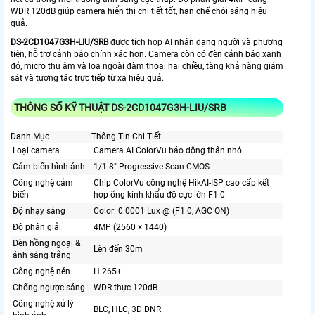
WDR 120dB giúp camera hiển thị chi tiết tốt, hạn chế chói sáng hiệu
quả.
DS-2CD1047G3H-LIU/SRB
được tích hợp AI nhận dạng người và phương
tiện, hỗ trợ cảnh báo chính xác hơn. Camera còn có đèn cảnh báo xanh
đỏ, micro thu âm và loa ngoài đàm thoại hai chiều, tăng khả năng giám
sát và tương tác trực tiếp từ xa hiệu quả.
THÔNG SỐ KỸ THUẬT DS-2CD1047G3H-LIU/SRB
Danh Mục
Thông Tin Chi Tiết
Loại camera
Camera AI ColorVu báo động thân nhỏ
Cảm biến hình ảnh
1/1.8" Progressive Scan CMOS
Công nghệ cảm
Chip ColorVu công nghệ HikAI-ISP cao cấp kết
biến
hợp ống kính khẩu độ cực lớn F1.0
Độ nhạy sáng
Color: 0.0001 Lux @ (F1.0, AGC ON)
Độ phân giải
4MP (2560 × 1440)
Đèn hồng ngoại &
Lên đến 30m
ánh sáng trắng
Công nghệ nén
H.265+
Chống ngược sáng
WDR thực 120dB
Công nghệ xử lý
BLC, HLC, 3D DNR