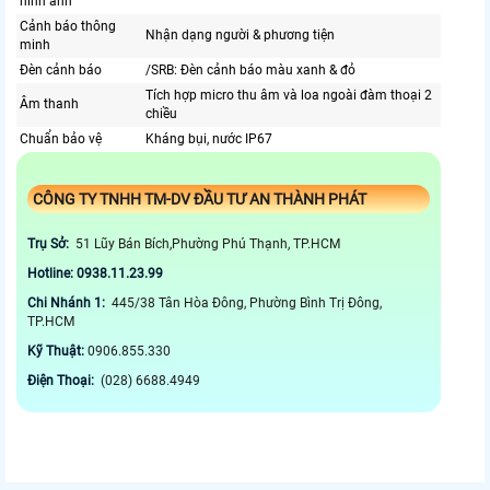
hình ảnh
Cảnh báo thông
Nhận dạng người & phương tiện
minh
Đèn cảnh báo
/SRB: Đèn cảnh báo màu xanh & đỏ
Tích hợp micro thu âm và loa ngoài đàm thoại 2
Âm thanh
chiều
Chuẩn bảo vệ
Kháng bụi, nước IP67
CÔNG TY TNHH TM-DV ĐẦU TƯ AN THÀNH PHÁT
Trụ Sở:
51 Lũy Bán Bích,Phường Phú Thạnh, TP.HCM
Hotline: 0938.11.23.99
Chi Nhánh 1:
445/38 Tân Hòa Đông, Phường Bình Trị Đông,
TP.HCM
Kỹ Thuật:
0906.855.330
Điện Thoại:
(028) 6688.4949