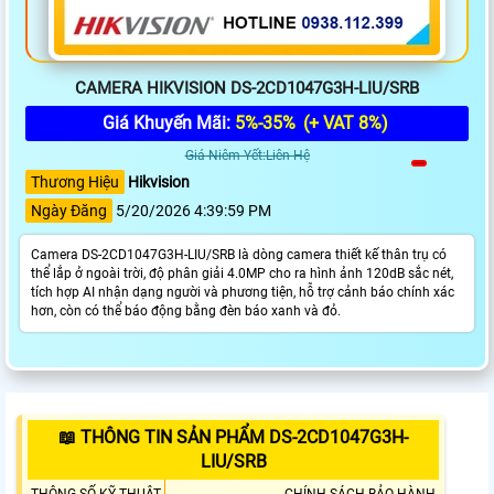
CAMERA HIKVISION DS-2CD1047G3H-LIU/SRB
Giá Khuyến Mãi:
5%-35%
(+ VAT 8%)
Giá Niêm Yết:Liên Hệ
Thương Hiệu
Hikvision
Ngày Đăng
5/20/2026 4:39:59 PM
Camera DS-2CD1047G3H-LIU/SRB là dòng camera thiết kế thân trụ có
thể lắp ở ngoài trời, độ phân giải 4.0MP cho ra hình ảnh 120dB sắc nét,
tích hợp AI nhận dạng người và phương tiện, hỗ trợ cảnh báo chính xác
hơn, còn có thể báo động bằng đèn báo xanh và đỏ.
📖 THÔNG TIN SẢN PHẨM DS-2CD1047G3H-
LIU/SRB