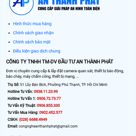
Hình thức mua hàng
Chính sách giao nhận
Chính sách bảo mật
Điều kiện giao dịch chung
CÔNG TY TNHH TM-DV ĐẦU TƯ AN THÀNH PHÁT
Đơn vị chuyên cung cấp & lắp đặt camera quan sát, thiết bị báo động,
báo cháy, máy chấm công, thiết bị mạng, ...
Trụ Sở:
51 Lũy Bán Bích, Phường Phú Thạnh, TP. Hồ Chí Minh
0938.11.23.99
Hotline Tư Vấn:
0906.72.73.77
Hotline Tư Vấn 1:
0906.855.330
Tư Vấn Kỹ Thuật:
0902.452.577
Tư Vấn Mua Hàng:
(028) 6688.4949
CSKH:
Email:
congngheanthanhphat@gmail.com