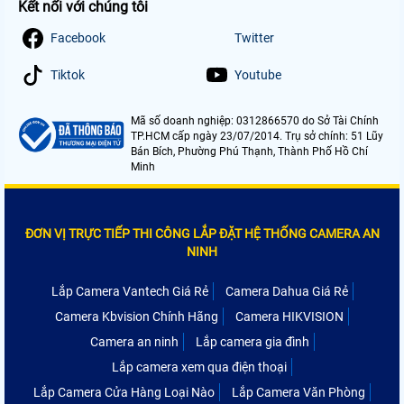
Kết nối với chúng tôi
Facebook
Twitter
Tiktok
Youtube
Mã số doanh nghiệp: 0312866570 do Sở Tài Chính
TP.HCM cấp ngày 23/07/2014. Trụ sở chính: 51 Lũy
Bán Bích, Phường Phú Thạnh, Thành Phố Hồ Chí
Minh
ĐƠN VỊ TRỰC TIẾP THI CÔNG LẮP ĐẶT HỆ THỐNG CAMERA AN
NINH
Lắp Camera Vantech Giá Rẻ
Camera Dahua Giá Rẻ
Camera Kbvision Chính Hãng
Camera HIKVISION
Camera an ninh
Lắp camera gia đình
Lắp camera xem qua điện thoại
Lắp Camera Cửa Hàng Loại Nào
Lắp Camera Văn Phòng