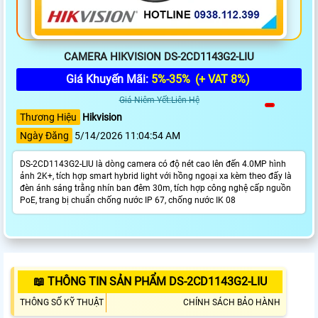
CAMERA HIKVISION DS-2CD1143G2-LIU
Giá Khuyến Mãi:
5%-35%
(+ VAT 8%)
Giá Niêm Yết:Liên Hệ
Thương Hiệu
Hikvision
Ngày Đăng
5/14/2026 11:04:54 AM
DS-2CD1143G2-LIU là dòng camera có độ nét cao lên đến 4.0MP hình
ảnh 2K+, tích hợp smart hybrid light với hồng ngoại xa kèm theo đấy là
đèn ánh sáng trằng nhín ban đêm 30m, tích hợp công nghệ cấp nguồn
PoE, trang bị chuẩn chống nước IP 67, chống nước IK 08
📖 THÔNG TIN SẢN PHẨM DS-2CD1143G2-LIU
THÔNG SỐ KỸ THUẬT
CHÍNH SÁCH BẢO HÀNH