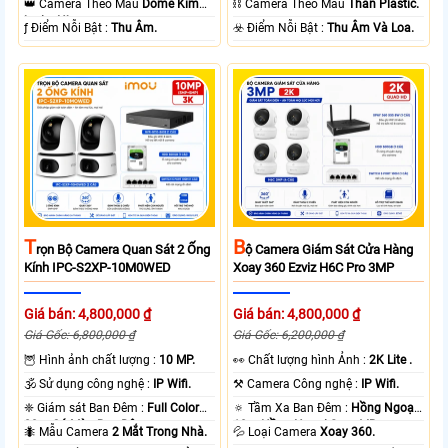
👑 Camera Theo Mẫu
Dome Kim
⛓ Camera Theo Mẫu
Thân Plastic.
loại + Nhựa.
️ƒ Điểm Nỗi Bật :
Thu Âm.
️☣️ Điểm Nỗi Bật :
Thu Âm Và Loa.
T
B
Rọn Bộ Camera Quan Sát 2 Ống
Ộ Camera Giám Sát Cửa Hàng
Kính IPC-S2XP-10M0WED
Xoay 360 Ezviz H6C Pro 3MP
Giá bán: 4,800,000 ₫
Giá bán: 4,800,000 ₫
Giá Gốc: 6,800,000 ₫
Giá Gốc: 6,200,000 ₫
🦉 Hình ảnh chất lượng :
10 MP.
️👀 Chất lượng hình Ảnh :
2K Lite .
🕉️ Sử dụng công nghệ :
IP Wifi.
⚒ Camera Công nghệ :
IP Wifi.
❈ Giám sát Ban Đêm :
Full Color
🔅 Tầm Xa Ban Đêm :
Hồng Ngoại
20m Có Màu Ban Ðêm.
10m Hồng Ngoại Smart IR.
🐜 Mẫu Camera
2 Mắt Trong Nhà.
💦 Loại Camera
Xoay 360.