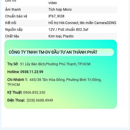
Lưu trữ
video
Âm thanh
Tích hợp Micro
Chuẩn bảo vệ
IP67, IK08
Kết nối
Hỗ trợ Hik-Connect, tên miền CameraDDNS
Nguồn cấp
12V / PoE chuẩn 802.3af
Chất liệu
Kim loại, Plastic
CÔNG TY TNHH TM-DV ĐẦU TƯ AN THÀNH PHÁT
Trụ Sở:
51 Lũy Bán Bích,Phường Phú Thạnh, TP.HCM
Hotline: 0938.11.23.99
Chi Nhánh 1:
445/38 Tân Hòa Đông, Phường Bình Trị Đông,
TP.HCM
Kỹ Thuật:
0906.855.330
Điện Thoại:
(028) 6688.4949