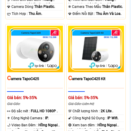
Ngoại 10m Có Màu Ban Ðêm.
Ngoại 10m Có Màu Ban Ðêm.
💎 Camera Dòng
Thân Plastic.
❄ Camera Theo Mẫu
Thân Plastic.
️ლ Tích Hợp :
Thu Âm.
️💎 Điểm Nỗi Bật :
Thu Âm Và Loa.
C
C
Amera TapoC425
Amera TapoC425 Kit
Giá bán: 5%-35%
Giá bán: 5%-35%
Giá Gốc:
Giá Gốc: Liên Hệ
️👀 Độ sắc nét :
FULL HD 1080P .
💯 Chất lượng hình :
2K Lite .
⚜️ Công Nghệ Camera :
IP.
🌠 Công Nghệ Sử Dụng :
IP Wifi.
🌙 Video Ban Đêm :
Hồng Ngoại
🔴 Xem ban đêm :
Hồng Ngoại
10m Hồng Ngoại SMD.
15m Có Màu Ban Ðêm.