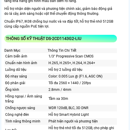
tăng khả năng ghi hình màu ban đêm rõ ràng.
Hỗ trợ nhận diện người và phương tiện chính xác, giảm báo động giả
do lá cây, ánh sáng hoặc vật thể chuyển động thông thường.
Chuẩn IP67, IK08 chống bụi nước và va đập tốt, hỗ trợ thẻ nhớ 512GB
cùng cấp nguồn PoE tiện lợi.
THÔNG SỐ KỸ THUẬT DS-2CD1143G2-LIU
Danh Mục
Thông Tin Chi Tiết
Cảm biến ảnh
1/3" Progressive Scan CMOS
Chuẩn nén hình ảnh
H.265, H.265+, H.264, H.264+
Luồng dữ liệu
Hỗ trợ 2 luồng dữ liệu
Độ nhạy sáng
Color: 0.005 Lux @ (F1.6, AGC ON)
Độ phân giải
Tối đa 2560 × 1440 / 20fps
Ống kính
2.8mm / 4mm
Hồng ngoại / Ánh sáng
Tầm xa 30m
trắng
Chống ngược sáng
WDR 120dB, BLC, 3D DNR
Công nghệ đèn
Hỗ trợ Smart Hybrid Light
Tính năng thông minh
Phát hiện người và phương tiện
Hỗ trợ thẻ nhớ tối đa 512GB, cho phép ghi