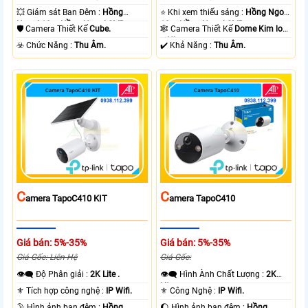
💥 Giám sát Ban Đêm :
Hồng
⭐ Khi xem thiếu sáng :
Hồng Ngoại
Ngoại 10m Hồng Ngoại SMD.
10m Hồng Ngoại SMD.
🛡 Camera Thiết Kế
Cube.
🕸️ Camera Thiết Kế
Dome Kim loại
+ Nhựa.
️☣️ Chức Năng :
Thu Âm.
️✔️ Khả Năng :
Thu Âm.
C
C
Amera TapoC410 KIT
Amera TapoC410
Giá bán: 5%-35%
Giá bán: 5%-35%
Giá Gốc: Liên Hệ
Giá Gốc:
👁️‍🗨 Độ Phân giải :
2K Lite .
👁️‍🗨 Hình Ành Chất Lượng :
2K
Lite .
⚜️ Tích hợp công nghệ :
IP Wifi.
⚜️ Công Nghệ :
IP Wifi.
🌛 Hình ảnh ban đêm :
Hồng
🌔 Hình ảnh ban đêm :
Hồng