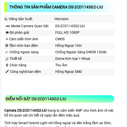
THÔNG TIN SẢN PHẨM CAMERA DS-2CD1143G2-LIU
🙋 Hãng Sản Xuất
Hikvision
⋘ Model Camera Quan Sát
DS-2CD1143G2-LIU
👁 Độ phân giải
FULL HD 1080P
✳️ Cảm biến hình ảnh
CMOS
✪ Tầm nhìn ban đêm
Hồng Ngoại 10m
☄️ Chống ngược sáng
Chống Ngược Sáng DWDR 150db
🤹 Thiết kế
Dome Kim loại + Nhựa
👮 Chức năng
Thu Âm
🖍 Công nghệ ban đêm
Hồng Ngoại SMD
ĐIỂM NỔI BẬT DS-2CD1143G2-LIU
Camera DS-2CD1143G2-LIU
trang bị cảm biến 4MP cho hình ảnh rõ nét,
hỗ trợ quan sát chi tiết cả ngày lẫn đêm hiệu quả.
Tích hợp Smart Hybrid Light với hồng ngoại và đèn trắng tầm xa 30m,