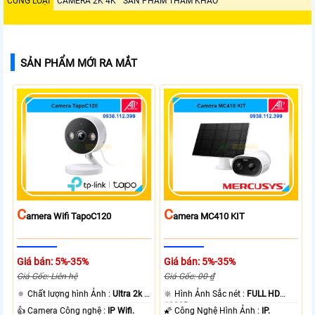
CÙNG LOẠI
CAMERA 2K 4K
SẢN PHẨM THAM KHẢO
SẢN PHẨM MỚI RA MẮT
C
C
Amera Wifi TapoC120
Amera MC410 KIT
Giá bán: 5%-35%
Giá bán: 5%-35%
Giá Gốc: Liên hệ
Giá Gốc: 00 ₫
🔅 Chất lượng hình Ảnh :
Ultra 2k +
🔆 Hình Ảnh Sắc nét :
FULL HD
.
1080P .
👍 Camera Công nghệ :
IP Wifi.
🌠 Công Nghệ Hình Ảnh :
IP.