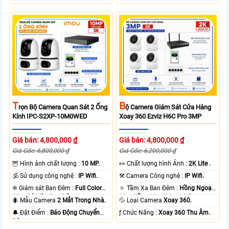
T
B
Rọn Bộ Camera Quan Sát 2 Ống
Ộ Camera Giám Sát Cửa Hàng
Kính IPC-S2XP-10M0WED
Xoay 360 Ezviz H6C Pro 3MP
Giá bán: 4,800,000 ₫
Giá bán: 4,800,000 ₫
Giá Gốc: 6,800,000 ₫
Giá Gốc: 6,200,000 ₫
🦉 Hình ảnh chất lượng :
10 MP.
️👀 Chất lượng hình Ảnh :
2K Lite .
🕉️ Sử dụng công nghệ :
IP Wifi.
⚒ Camera Công nghệ :
IP Wifi.
❈ Giám sát Ban Đêm :
Full Color
🔅 Tầm Xa Ban Đêm :
Hồng Ngoại
20m Có Màu Ban Ðêm.
10m Hồng Ngoại Smart IR.
🐜 Mẫu Camera
2 Mắt Trong Nhà.
💦 Loại Camera
Xoay 360.
️🔔 Đặt Điểm :
Báo Động Chuyển
️ƒ Chức Năng :
Xoay 360 Thu Âm.
Động.