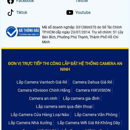
Facebook
Twitter
Tiktok
Youtube
Mã số doanh nghiệp: 0312866570 do Sở Tài Chính
TP.HCM cấp ngày 23/07/2014. Trụ sở chính: 51 Lũy
Bán Bích, Phường Phú Thạnh, Thành Phố Hồ Chí
Minh
ĐƠN VỊ TRỰC TIẾP THI CÔNG LẮP ĐẶT HỆ THỐNG CAMERA AN
NINH
Lắp Camera Vantech Giá Rẻ
Camera Dahua Giá Rẻ
Camera Kbvision Chính Hãng
Camera HIKVISION
Camera an ninh
Lắp camera gia đình
Lắp camera xem qua điện thoại
Lắp Camera Cửa Hàng Loại Nào
Lắp Camera Văn Phòng
Lắp Camera Nhà Xưởng
Lắp Camera Wifi Giá Rẻ Không Dây