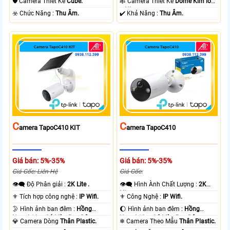
🛡 Camera Thiết Kế
Cube.
🕸️ Camera Thiết Kế
Dome Kim loại
+ Nhựa.
️☣️ Chức Năng :
Thu Âm.
️✔️ Khả Năng :
Thu Âm.
C
C
Amera TapoC410 KIT
Amera TapoC410
Giá bán: 5%-35%
Giá bán: 5%-35%
Giá Gốc: Liên Hệ
Giá Gốc:
👁️‍🗨 Độ Phân giải :
2K Lite .
👁️‍🗨 Hình Ành Chất Lượng :
2K
Lite .
⚜️ Tích hợp công nghệ :
IP Wifi.
⚜️ Công Nghệ :
IP Wifi.
🌛 Hình ảnh ban đêm :
Hồng
🌔 Hình ảnh ban đêm :
Hồng
Ngoại 10m Có Màu Ban Ðêm.
Ngoại 10m Có Màu Ban Ðêm.
💎 Camera Dòng
Thân Plastic.
❄ Camera Theo Mẫu
Thân Plastic.