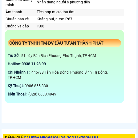
Nhận dạng người & phương tiện
minh
Âm thanh
Tích hợp micro thu âm
Chuẩn bảo vệ
Kháng bụi, nước IP67
Chống va đập
IK08
CÔNG TY TNHH TM-DV ĐẦU TƯ AN THÀNH PHÁT
Trụ Sở:
51 Lũy Bán Bích,Phường Phú Thạnh, TP.HCM
Hotline: 0938.11.23.99
Chi Nhánh 1:
445/38 Tân Hòa Đông, Phường Bình Trị Đông,
TP.HCM
Kỹ Thuật:
0906.855.330
Điện Thoại:
(028) 6688.4949
ĐÁNH GIÁ
CAMERA HIKVISION DS-2CD1147G2H-LIU