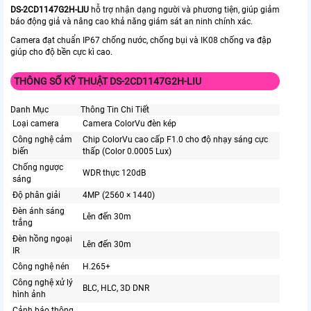
DS-2CD1147G2H-LIU
hỗ trợ nhận dạng người và phương tiện, giúp giảm
báo động giả và nâng cao khả năng giám sát an ninh chính xác.
Camera đạt chuẩn IP67 chống nước, chống bụi và IK08 chống va đập
giúp cho độ bền cực kì cao.
THÔNG SỐ KỸ THUẬT DS-2CD1147G2H-LIU
Danh Mục
Thông Tin Chi Tiết
Loại camera
Camera ColorVu đèn kép
Công nghệ cảm
Chip ColorVu cao cấp F1.0 cho độ nhạy sáng cực
biến
thấp (Color 0.0005 Lux)
Chống ngược
WDR thực 120dB
sáng
Độ phân giải
4MP (2560 × 1440)
Đèn ánh sáng
Lên đến 30m
trắng
Đèn hồng ngoại
Lên đến 30m
IR
Công nghệ nén
H.265+
Công nghệ xử lý
BLC, HLC, 3D DNR
hình ảnh
Cảnh báo thông