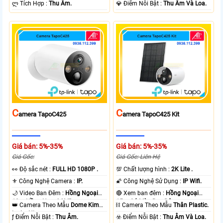
️ლ Tích Hợp :
Thu Âm.
️💎 Điểm Nỗi Bật :
Thu Âm Và Loa.
C
C
Amera TapoC425
Amera TapoC425 Kit
Giá bán: 5%-35%
Giá bán: 5%-35%
Giá Gốc:
Giá Gốc: Liên Hệ
️👀 Độ sắc nét :
FULL HD 1080P .
💯 Chất lượng hình :
2K Lite .
⚜️ Công Nghệ Camera :
IP.
🌠 Công Nghệ Sử Dụng :
IP Wifi.
🌙 Video Ban Đêm :
Hồng Ngoại
🔴 Xem ban đêm :
Hồng Ngoại
10m Hồng Ngoại SMD.
15m Có Màu Ban Ðêm.
👑 Camera Theo Mẫu
Dome Kim
⛓ Camera Theo Mẫu
Thân Plastic.
loại + Nhựa.
️ƒ Điểm Nỗi Bật :
Thu Âm.
️☣️ Điểm Nỗi Bật :
Thu Âm Và Loa.