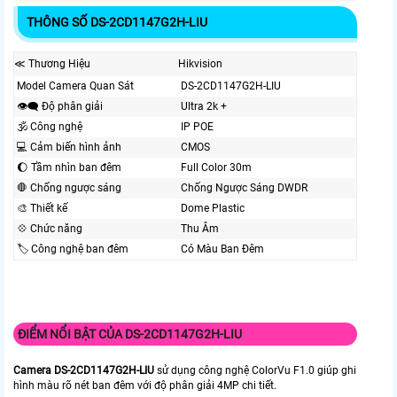
THÔNG SỐ DS-2CD1147G2H-LIU
≪ Thương Hiệu
Hikvision
Model Camera Quan Sát
DS-2CD1147G2H-LIU
👁️‍🗨 Độ phân giải
Ultra 2k +
🕉️ Công nghệ
IP POE
💻 Cảm biến hình ảnh
CMOS
🌔 Tầm nhìn ban đêm
Full Color 30m
🛑 Chống ngược sáng
Chống Ngược Sáng DWDR
🎨 Thiết kế
Dome Plastic
💠 Chức năng
Thu Âm
🏷 Công nghệ ban đêm
Có Màu Ban Ðêm
ĐIỂM NỔI BẬT CỦA DS-2CD1147G2H-LIU
Camera DS-2CD1147G2H-LIU
sử dụng công nghệ ColorVu F1.0 giúp ghi
hình màu rõ nét ban đêm với độ phân giải 4MP chi tiết.