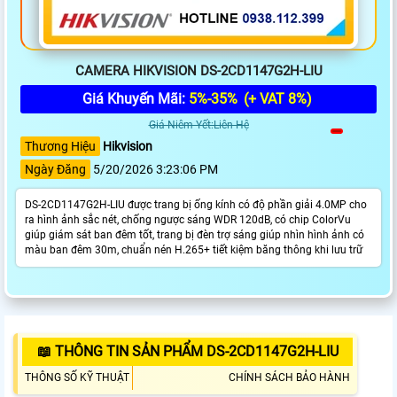
CAMERA HIKVISION DS-2CD1147G2H-LIU
Giá Khuyến Mãi:
5%-35%
(+ VAT 8%)
Giá Niêm Yết:Liên Hệ
Thương Hiệu
Hikvision
Ngày Đăng
5/20/2026 3:23:06 PM
DS-2CD1147G2H-LIU được trang bị ống kính có độ phần giải 4.0MP cho
ra hình ảnh sắc nét, chống ngược sáng WDR 120dB, có chip ColorVu
giúp giám sát ban đêm tốt, trang bị đèn trợ sáng giúp nhìn hình ảnh có
màu ban đêm 30m, chuẩn nén H.265+ tiết kiệm băng thông khi lưu trữ
📖 THÔNG TIN SẢN PHẨM DS-2CD1147G2H-LIU
THÔNG SỐ KỸ THUẬT
CHÍNH SÁCH BẢO HÀNH