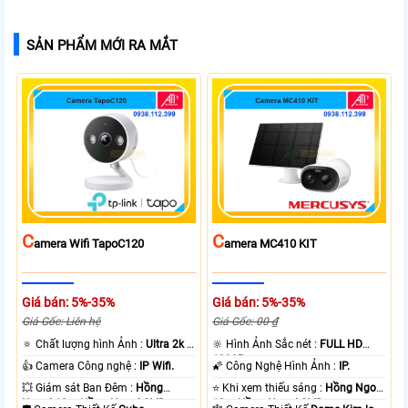
SẢN PHẨM MỚI RA MẮT
C
C
Amera Wifi TapoC120
Amera MC410 KIT
Giá bán: 5%-35%
Giá bán: 5%-35%
Giá Gốc: Liên hệ
Giá Gốc: 00 ₫
🔅 Chất lượng hình Ảnh :
Ultra 2k +
🔆 Hình Ảnh Sắc nét :
FULL HD
.
1080P .
👍 Camera Công nghệ :
IP Wifi.
🌠 Công Nghệ Hình Ảnh :
IP.
💥 Giám sát Ban Đêm :
Hồng
⭐ Khi xem thiếu sáng :
Hồng Ngoại
Ngoại 10m Hồng Ngoại SMD.
10m Hồng Ngoại SMD.