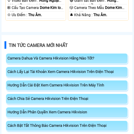
💡 Video Ban Đêm :
Hồng Ngoại
🔴 Giám sát Ban Đêm :
Hồng
100m Hồng Ngoại SMD.
Ngoại 10m Hồng Ngoại SMD.
🕸️ Cấu Tạo Camera
Dome Kim loại
🎲 Camera Theo Mẫu
Dome Kim
+ Nhựa.
loại + Nhựa.
️💠 Ưu Điểm :
Thu Âm.
️🔔 Khả Năng :
Thu Âm.
TIN TỨC CAMERA MỚI NHẤT
Camera Dahua Và Camera Hikvision Hãng Nào Tốt?
Cách Lấy Lại Tài Khoản Xem Camera Hikvision Trên Điện Thoại
Hướng Dẫn Cài Đặt Xem Camera Hikvision Trên Máy Tính
Cách Chia Sẻ Camera Hikvision Trên Điện Thoại
Hướng Dẫn Phân Quyền Xem Camera Hikvision
Cách Bật Tắt Thông Báo Camera Hikvision Trên Điện Thoại