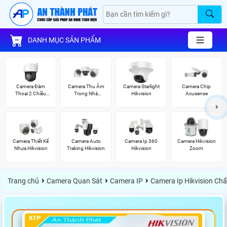
DANH MỤC SẢN PHẨM
Camera Đàm
Camera Thu Âm
Camera Starlight
Camera Chip
Thoại 2 Chiều
Trong Nhà
Hikvision
Acusense
Hikvision
Hikvision
Camera Thiết Kế
Camera Auto
Camera Ip 360
Camera Hikvision
Nhựa Hikvision
Traking Hikvision
Hikvision
Zoom
›
›
›
Trang chủ
Camera Quan Sát
Camera IP
Camera Ip Hikvision Ch