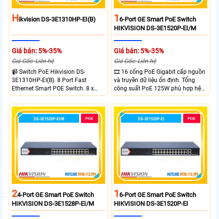
H
1
Ikvision DS-3E1310HP-EI(B)
6-Port GE Smart PoE Switch
HIKVISION DS-3E1520P-EI/M
Giá bán: 5%-35%
Giá bán: 5%-35%
Giá Gốc: Liên hệ
Giá Gốc: Liên hệ
📹 Switch PoE Hikvision DS-
🎞 16 cổng PoE Gigabit cấp nguồn
3E1310HP-EI(B). 8 Port Fast
và truyền dữ liệu ổn định. Tổng
Ethernet Smart POE Switch. 8 x
công suất PoE 125W phù hợp hệ
10/100M PoE Ports, 2 x Gigabit
thống camera IP vừa. 2 cổng RJ45
Uplink Ports.
Gigabit và 2 cổng quang SFP mở
rộng linh hoạt. Hỗ trợ truyền PoE
xa tối đa lên đến 300 mét.
2
1
4-Port GE Smart PoE Switch
6-Port GE Smart PoE Switch
HIKVISION DS-3E1528P-EI/M
HIKVISION DS-3E1520P-EI