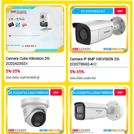
Camera Cube Hikvision DS-
Camera IP 8MP HIKVISION DS-
2CD2423G2-I
2CD2T86G2-4I C
5%-35%
5%-35%
Giá Gốc: 2,810,000 ₫
Giá Gốc: Liên hệ