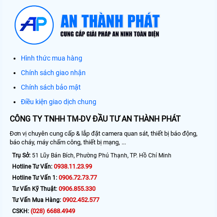
Hình thức mua hàng
Chính sách giao nhận
Chính sách bảo mật
Điều kiện giao dịch chung
CÔNG TY TNHH TM-DV ĐẦU TƯ AN THÀNH PHÁT
Đơn vị chuyên cung cấp & lắp đặt camera quan sát, thiết bị báo động,
báo cháy, máy chấm công, thiết bị mạng, ...
Trụ Sở:
51 Lũy Bán Bích, Phường Phú Thạnh, TP. Hồ Chí Minh
0938.11.23.99
Hotline Tư Vấn:
0906.72.73.77
Hotline Tư Vấn 1:
0906.855.330
Tư Vấn Kỹ Thuật:
0902.452.577
Tư Vấn Mua Hàng:
(028) 6688.4949
CSKH: