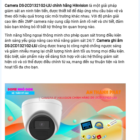
Camera DS-2CD1321G2-LIU chính hãng Hikvision
là một giải pháp
giám sát an ninh tiên tiến, được thiết kế để đáp ứng nhu cầu bảo vệ và
theo dõi hiệu quả trong các môi trường khác nhau. Với độ phân giải
cao lên đến 2MP camera này cung cấp hình ảnh rõ nét và chi tiết, đảm
bảo bạn không bỏ lỡ bất kỳ thông tin quan trọng nào.
Tính năng hồng ngoại thông minh cho phép quan sát trong điều kiện
ánh sáng yếu giúp nâng cao khả năng giám sát 24/7.
Camera ghi âm
DS-2CD1321G2-LIU
cũng được trang bị công nghệ chống ngược sáng
và giảm nhiễu mang lại chất lượng hình ảnh tối ưu trong mọi điều kiện.
Đặc biệt, sản phẩm này dễ dàng tích hợp với các hệ thống giám sát
hiện có và có thể được điều chỉnh từ xa, mang đến sự thuận tiện và linh
hoạt tối đa cho bạn.