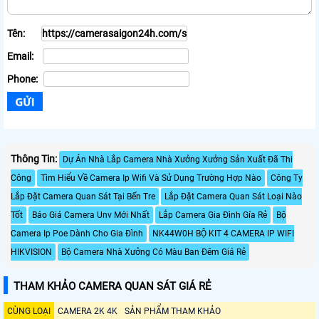
Tên:
Email:
Phone:
Thông Tin:
Dự Án Nhà Lắp Camera Nhà Xưởng Xưởng Sản Xuất Đã Thi
Công
Tìm Hiểu Về Camera Ip Wifi Và Sử Dụng Trường Hợp Nào
Công Ty
Lắp Đặt Camera Quan Sát Tại Bến Tre
Lắp Đặt Camera Quan Sát Loại Nào
Tốt
Báo Giá Camera Unv Mới Nhất
Lắp Camera Gia Đình Gía Rẻ
Bộ
Camera Ip Poe Dành Cho Gia Đình
NK44W0H BỘ KIT 4 CAMERA IP WIFI
HIKVISION
Bộ Camera Nhà Xưởng Có Màu Ban Đêm Giá Rẻ
THAM KHẢO CAMERA QUAN SÁT GIÁ RẺ
CÙNG LOẠI
CAMERA 2K 4K
SẢN PHẨM THAM KHẢO