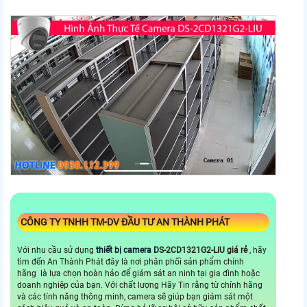
CÔNG TY TNHH TM-DV ĐẦU TƯ AN THÀNH PHÁT
Với nhu cầu sử dụng
thiết bị camera
D
S-2CD1321G2-LIU giá rẻ
, hãy
tìm đến An Thành Phát đây là nơi phân phối sản phẩm chính
hãng là lựa chọn hoàn hảo để giám sát an ninh tại gia đình hoặc
doanh nghiệp của bạn. Với chất lượng Hãy Tin rằng từ chính hãng
và các tính năng thông minh, camera sẽ giúp bạn giám sát một