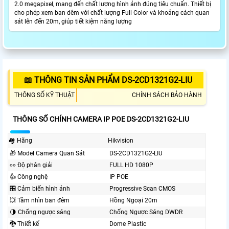
2.0 megapixel, mang đến chất lượng hình ảnh đúng tiêu chuẩn. Thiết bị
cho phép xem ban đêm với chất lượng Full Color và khoảng cách quan
sát lên đến 20m, giúp tiết kiệm năng lượng
📖 THÔNG TIN SẢN PHẨM DS-2CD1321G2-LIU
THÔNG SỐ KỸ THUẬT
CHÍNH SÁCH BẢO HÀNH
THÔNG SỐ CHÍNH CAMERA IP POE DS-2CD1321G2-LIU
🏘 Hãng
Hikvision
🎁 Model Camera Quan Sát
DS-2CD1321G2-LIU
️👀 Độ phân giải
FULL HD 1080P
👍 Công nghệ
IP POE
🎛 Cảm biến hình ảnh
Progressive Scan CMOS
💥 Tầm nhìn ban đêm
Hồng Ngoại 20m
🌗 Chống ngược sáng
Chống Ngược Sáng DWDR
🐉️ Thiết kế
Dome Plastic