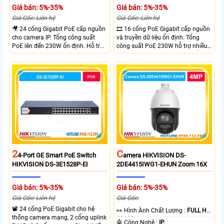
Giá bán: 5%-35%
Giá bán: 5%-35%
Giá Gốc: Liên hệ
Giá Gốc: Liên hệ
🎥 24 cổng Gigabit PoE cấp nguồn
🎞 16 cổng PoE Gigabit cấp nguồn
cho camera IP. Tổng công suất
và truyền dữ liệu ổn định. Tổng
PoE lên đến 230W ổn định. Hỗ trợ
công suất PoE 230W hỗ trợ nhiều
truyền PoE xa đến 300 mét. Băng
thiết bị cùng lúc. Tốc độ chuyển
thông chuyển mạch đạt 68 Gbps
mạch 68Gbps đảm bảo hiệu suất
mạnh mẽ.
cao ổn định. Hỗ trợ truyền PoE xa
lên đến 300m cho hệ thống
camera.
2
C
4-Port GE Smart PoE Switch
Amera HIKVISION DS-
HIKVISION DS-3E1528P-EI
2DE4415IWG1-EHUN Zoom 16X
Giá bán: 5%-35%
Giá bán: 5%-35%
Giá Gốc: Liên hệ
Giá Gốc:
📽 24 cổng PoE Gigabit cho hệ
️👀 Hình Ành Chất Lượng :
FULL HD
thống camera mạng, 2 cổng uplink
1080P .
🤖️ Công Nghệ :
IP.