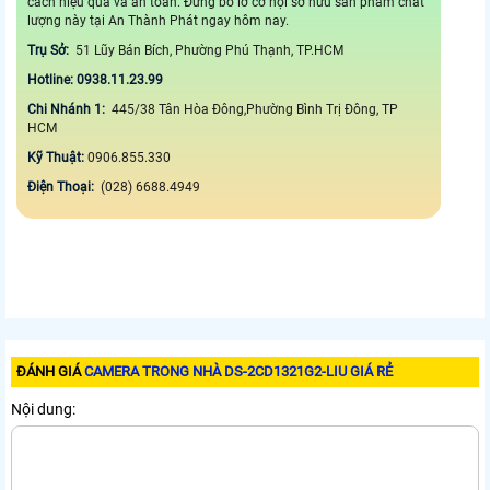
cách hiệu quả và an toàn. Đừng bỏ lỡ cơ hội sở hữu sản phẩm chất
lượng này tại An Thành Phát ngay hôm nay.
Trụ Sở:
51 Lũy Bán Bích, Phường Phú Thạnh, TP.HCM
Hotline: 0938.11.23.99
Chi Nhánh 1:
445/38 Tân Hòa Đông,Phường Bình Trị Đông, TP
HCM
Kỹ Thuật:
0906.855.330
Điện Thoại:
(028) 6688.4949
ĐÁNH GIÁ
CAMERA TRONG NHÀ DS-2CD1321G2-LIU GIÁ RẺ
Nội dung: