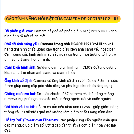
CÁC TÍNH NĂNG NỔI BẬT CỦA CAMERA DS-2CD1321G2-LIU
Độ phân giải cao
:
Camera này có độ phân giải 2MP (1920x1080) cho
hình ảnh rõ nét và chi tiết.
Chế độ ánh sáng yếu
:
Camera trong nhà DS-2CD1321G2-LIU
có khả
năng ghi hình chất lượng cao trong điều kiện ánh sáng yếu hoặc ban
đêm, cung cấp hình ảnh màu sắc ngay cả trong môi trường tối hỗ trợ
ánh sáng trắng thông minh.
Cảm biến hình ảnh
:
Sử dụng cảm biến hình ảnh CMOS để tăng cường
khả năng thu nhận ánh sáng và giảm nhiễu.
Ống kính cố định
:
Camera có ống kính cố định với tiêu cự 2.8mm hoặc
4mm giúp cung cấp góc nhìn rộng và phù hợp cho nhiều ứng dụng.
Chống nước và bụi
:
Đạt tiêu chuẩn IP67 camera có khả năng chống
nước và bụi phù hợp cho các môi trường ngoài trời và khắc nghiệt.
Ghi hình và lưu trữ
:
Hỗ trợ chuẩn nén hình ảnh H.265+ giúp giảm băng
thông và lưu trữ hiệu quả mà không làm giảm chất lượng hình ảnh.
Hỗ trợ PoE (Power over Ethernet)
:
Cho phép cung cấp nguồn điện qua
cáp mạng, giúp giảm số lượng cáp cần thiết và đơn giản hóa việc lắp
đặt.