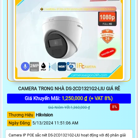
CAMERA TRONG NHÀ DS-2CD1321G2-LIU GIÁ RẺ
Giá Khuyến Mãi:
1,250,000 ₫
(+ VAT 8%)
8%
Giá Niêm Yết:1,360,000 ₫
Thương Hiệu
Hikvision
Ngày Đăng
5/13/2024 11:51:06 AM
Camera IP POE sắc nét DS-2CD1321G2-LIU hoạt động với độ phân giải