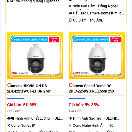
RJ45 và 2 cổng quang Gigabit tốc
độ cao, Tổng công suất PoE 370W
❃ Nhìn Ban Đêm :
Hồng Ngoại
cấp nguồn nhiều thiết bị.
10m Hồng Ngoại SMD.
👑 Cấu Tạo Camera
Dome Kim loại
+ Nhựa.
️💮 Ưu Điểm :
Thu Âm.
C
C
Amera HIKVISION DS-
Amera Speed Dome DS-
2DE4225IWG1-EHUN 2MP
2DE4225IWG1-E Zoom 25X
Giá bán: 5%-35%
Giá bán: 5%-35%
Giá Gốc:
Giá Gốc:
👁️‍🗨 Hình Ành Chất Lượng :
FULL
👁 Hình Ảnh Sắc nét :
FULL HD
HD 1080P .
1080P .
⚒ Công Nghệ :
IP.
⚛️ Công Nghệ Hình Ảnh :
IP.