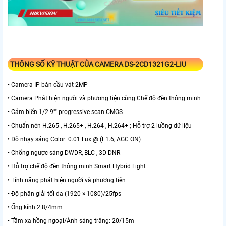
THÔNG SỐ KỸ THUẬT CỦA CAMERA DS-2CD1321G2-LIU
• Camera IP bán cầu vát 2MP
• Camera Phát hiện người và phương tiện cùng Chế độ đèn thông minh
• Cảm biến 1/2.9"" progressive scan CMOS
• Chuẩn nén H.265 , H.265+ , H.264 , H.264+ ; Hỗ trợ 2 luồng dữ liệu
• Độ nhạy sáng Color: 0.01 Lux @ (F1.6, AGC ON)
• Chống ngược sáng DWDR, BLC , 3D DNR
• Hỗ trợ chế độ đèn thông minh Smart Hybrid Light
• Tính năng phát hiện người và phương tiện
• Độ phân giải tối đa (1920 × 1080)/25fps
• Ống kính 2.8/4mm
• Tầm xa hồng ngoại/Ánh sáng trắng: 20/15m