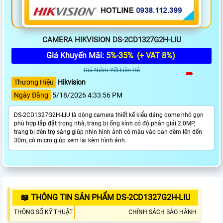
CAMERA HIKVISION DS-2CD1327G2H-LIU
Giá Khuyến Mãi:
5%-35%
(+ VAT 8%)
Giá Niêm Yết:Liên Hệ
Thương Hiệu
Hikvision
Ngày Đăng
5/18/2026 4:33:56 PM
DS-2CD1327G2H-LIU là dòng camera thiết kế kiểu dáng dome nhỏ gọn
phù hợp lắp đặt trong nhà, trang bị ống kính có độ phân giải 2.0MP,
trang bị đèn trợ sáng giúp nhìn hình ảnh có màu vào ban đêm lên đến
30m, có micro giúp xem lại kèm hình ảnh.
📖 THÔNG TIN SẢN PHẨM DS-2CD1327G2H-LIU
THÔNG SỐ KỸ THUẬT
CHÍNH SÁCH BẢO HÀNH