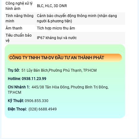
Công nghệ xử lý
BLC, HLC, 3D DNR
hình ảnh
Tính năng thông
Cảnh báo chuyển động thông minh (nhận dạng
minh
người & phương tiện)
Âm thanh
Tích hợp micro thu âm
Tiêu chuẩn bảo
IP67 kháng bụi và nước
vệ
CÔNG TY TNHH TM-DV ĐẦU TƯ AN THÀNH PHÁT
Trụ Sở:
51 Lũy Bán Bích,Phường Phú Thạnh, TP.HCM
Hotline: 0938.11.23.99
Chi Nhánh 1:
445/38 Tân Hòa Đông, Phường Bình Trị Đông,
TP.HCM
Kỹ Thuật:
0906.855.330
Điện Thoại:
(028) 6688.4949