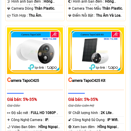
🌛 Hình ảnh ban đêm :
Hồng
🌔 Hình ảnh ban đêm :
Hồng
Ngoại 10m Có Màu Ban Ðêm.
Ngoại 10m Có Màu Ban Ðêm.
💎 Camera Dòng
Thân Plastic.
❄ Camera Theo Mẫu
Thân Plastic.
️ლ Tích Hợp :
Thu Âm.
️💎 Điểm Nỗi Bật :
Thu Âm Và Loa.
C
C
Amera TapoC425
Amera TapoC425 Kit
Giá bán: 5%-35%
Giá bán: 5%-35%
Giá Gốc:
Giá Gốc: Liên Hệ
️👀 Độ sắc nét :
FULL HD 1080P .
💯 Chất lượng hình :
2K Lite .
⚜️ Công Nghệ Camera :
IP.
🌠 Công Nghệ Sử Dụng :
IP Wifi.
🌙 Video Ban Đêm :
Hồng Ngoại
🔴 Xem ban đêm :
Hồng Ngoại