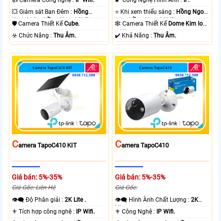
💥 Giám sát Ban Đêm :
Hồng
⭐ Khi xem thiếu sáng :
Hồng Ngoại
Ngoại 10m Hồng Ngoại SMD.
10m Hồng Ngoại SMD.
🛡 Camera Thiết Kế
Cube.
🕸️ Camera Thiết Kế
Dome Kim loại
+ Nhựa.
️☣️ Chức Năng :
Thu Âm.
️✔️ Khả Năng :
Thu Âm.
C
C
Amera TapoC410 KIT
Amera TapoC410
Giá bán: 5%-35%
Giá bán: 5%-35%
Giá Gốc: Liên Hệ
Giá Gốc:
👁️‍🗨 Độ Phân giải :
2K Lite .
👁️‍🗨 Hình Ành Chất Lượng :
2K
Lite .
⚜️ Tích hợp công nghệ :
IP Wifi.
⚜️ Công Nghệ :
IP Wifi.