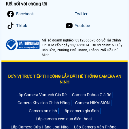
Kết nối với chúng tôi
Facebook
Twitter
Tiktok
Youtube
Mã số doanh nghiệp: 0312866570 do Sở Tài Chính
TP.HCM cấp ngày 23/07/2014. Trụ sở chính: 51 Lũy
Bán Bích, Phường Phú Thạnh, Thành Phố Hồ Chí
Minh
ĐƠN VỊ TRỰC TIẾP THI CÔNG LẮP ĐẶT HỆ THỐNG CAMERA AN
NINH
Lắp Camera Vantech Giá Rẻ
Camera Dahua Giá Rẻ
Camera Kbvision Chính Hãng
Camera HIKVISION
Camera an ninh
Lắp camera gia đình
Lắp camera xem qua điện thoại
Lắp Camera Cửa Hàng Loại Nào
Lắp Camera Văn Phòng