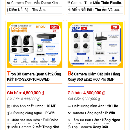
10m Hồng Ngoại SMD.
15m Có Màu Ban Ðêm.
👑 Camera Theo Mẫu
Dome Kim
⛓ Camera Theo Mẫu
Thân Plastic.
loại + Nhựa.
️ƒ Điểm Nỗi Bật :
Thu Âm.
️☣️ Điểm Nỗi Bật :
Thu Âm Và Loa.
T
B
Rọn Bộ Camera Quan Sát 2 Ống
Ộ Camera Giám Sát Cửa Hàng
Kính IPC-S2XP-10M0WED
Xoay 360 Ezviz H6C Pro 3MP
Giá bán: 4,800,000 ₫
Giá bán: 4,800,000 ₫
Giá Gốc: 6,800,000 ₫
Giá Gốc: 6,200,000 ₫
🦉 Hình ảnh chất lượng :
10 MP.
️👀 Chất lượng hình Ảnh :
2K Lite .
🕉️ Sử dụng công nghệ :
IP Wifi.
⚒ Camera Công nghệ :
IP Wifi.
❈ Giám sát Ban Đêm :
Full Color
🔅 Tầm Xa Ban Đêm :
Hồng Ngoại
20m Có Màu Ban Ðêm.
10m Hồng Ngoại Smart IR.
🐜 Mẫu Camera
2 Mắt Trong Nhà.
💦 Loại Camera
Xoay 360.