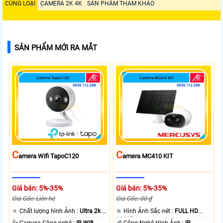
CÙNG LOẠI
CAMERA 2K 4K
SẢN PHẨM THAM KHẢO
SẢN PHẨM MỚI RA MẮT
C
C
Amera Wifi TapoC120
Amera MC410 KIT
Giá bán: 5%-35%
Giá bán: 5%-35%
Giá Gốc: Liên hệ
Giá Gốc: 00 ₫
🔅 Chất lượng hình Ảnh :
Ultra 2k +
🔆 Hình Ảnh Sắc nét :
FULL HD
.
1080P .
👍 Camera Công nghệ :
IP Wifi.
🌠 Công Nghệ Hình Ảnh :
IP.