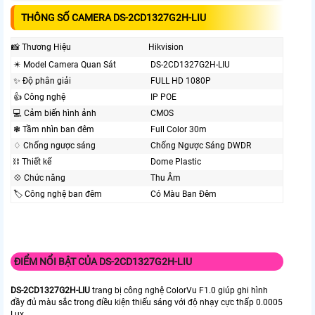
THÔNG SỐ CAMERA DS-2CD1327G2H-LIU
📸 Thương Hiệu
Hikvision
✴️ Model Camera Quan Sát
DS-2CD1327G2H-LIU
✨ Độ phân giải
FULL HD 1080P
👍 Công nghệ
IP POE
💻 Cảm biến hình ảnh
CMOS
❃ Tầm nhìn ban đêm
Full Color 30m
♢ Chống ngược sáng
Chống Ngược Sáng DWDR
⛓ Thiết kế
Dome Plastic
💠 Chức năng
Thu Âm
🏷 Công nghệ ban đêm
Có Màu Ban Ðêm
ĐIỂM NỔI BẬT CỦA DS-2CD1327G2H-LIU
DS-2CD1327G2H-LIU
trang bị công nghệ ColorVu F1.0 giúp ghi hình
đầy đủ màu sắc trong điều kiện thiếu sáng với độ nhạy cực thấp 0.0005
Lux.