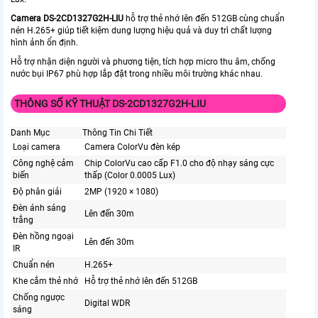
Camera
DS-2CD1327G2H-LIU
hỗ trợ thẻ nhớ lên đến 512GB cùng chuẩn
nén H.265+ giúp tiết kiệm dung lượng hiệu quả và duy trì chất lượng
hình ảnh ổn định.
Hỗ trợ nhận diện người và phương tiện, tích hợp micro thu âm, chống
nước bụi IP67 phù hợp lắp đặt trong nhiều môi trường khác nhau.
THÔNG SỐ KỸ THUẬT DS-2CD1327G2H-LIU
Danh Mục
Thông Tin Chi Tiết
Loại camera
Camera ColorVu đèn kép
Công nghệ cảm
Chip ColorVu cao cấp F1.0 cho độ nhạy sáng cực
biến
thấp (Color 0.0005 Lux)
Độ phân giải
2MP (1920 × 1080)
Đèn ánh sáng
Lên đến 30m
trắng
Đèn hồng ngoại
Lên đến 30m
IR
Chuẩn nén
H.265+
Khe cắm thẻ nhớ
Hỗ trợ thẻ nhớ lên đến 512GB
Chống ngược
Digital WDR
sáng