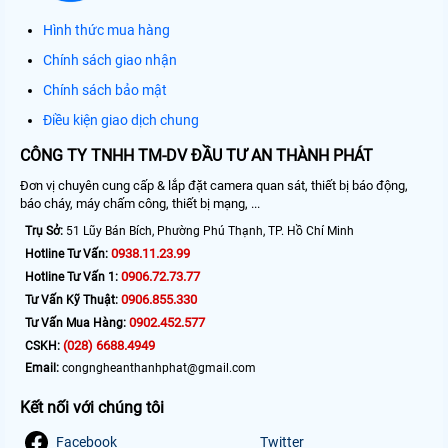
Hình thức mua hàng
Chính sách giao nhận
Chính sách bảo mật
Điều kiện giao dịch chung
CÔNG TY TNHH TM-DV ĐẦU TƯ AN THÀNH PHÁT
Đơn vị chuyên cung cấp & lắp đặt camera quan sát, thiết bị báo động,
báo cháy, máy chấm công, thiết bị mạng, ...
Trụ Sở:
51 Lũy Bán Bích, Phường Phú Thạnh, TP. Hồ Chí Minh
0938.11.23.99
Hotline Tư Vấn:
0906.72.73.77
Hotline Tư Vấn 1:
0906.855.330
Tư Vấn Kỹ Thuật:
0902.452.577
Tư Vấn Mua Hàng:
(028) 6688.4949
CSKH:
Email:
congngheanthanhphat@gmail.com
Kết nối với chúng tôi
Facebook
Twitter