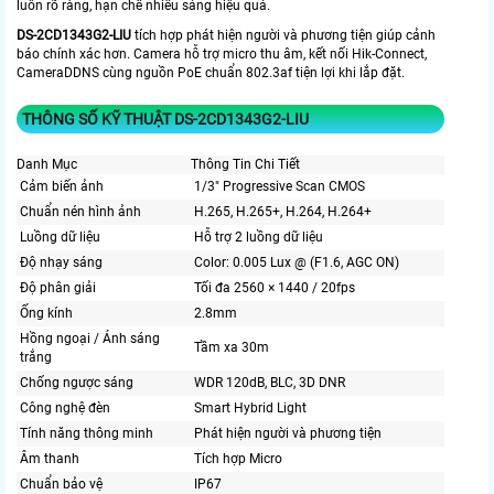
luôn rõ ràng, hạn chế nhiễu sáng hiệu quả.
DS-2CD1343G2-LIU
tích hợp phát hiện người và phương tiện giúp cảnh
báo chính xác hơn. Camera hỗ trợ micro thu âm, kết nối Hik-Connect,
CameraDDNS cùng nguồn PoE chuẩn 802.3af tiện lợi khi lắp đặt.
THÔNG SỐ KỸ THUẬT DS-2CD1343G2-LIU
Danh Mục
Thông Tin Chi Tiết
Cảm biến ảnh
1/3" Progressive Scan CMOS
Chuẩn nén hình ảnh
H.265, H.265+, H.264, H.264+
Luồng dữ liệu
Hỗ trợ 2 luồng dữ liệu
Độ nhạy sáng
Color: 0.005 Lux @ (F1.6, AGC ON)
Độ phân giải
Tối đa 2560 × 1440 / 20fps
Ống kính
2.8mm
Hồng ngoại / Ánh sáng
Tầm xa 30m
trắng
Chống ngược sáng
WDR 120dB, BLC, 3D DNR
Công nghệ đèn
Smart Hybrid Light
Tính năng thông minh
Phát hiện người và phương tiện
Âm thanh
Tích hợp Micro
Chuẩn bảo vệ
IP67