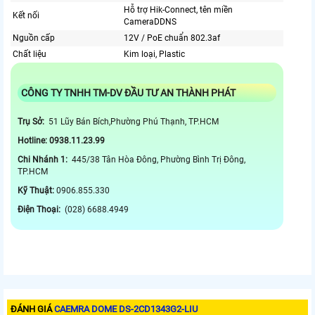
Hỗ trợ Hik-Connect, tên miền
Kết nối
CameraDDNS
Nguồn cấp
12V / PoE chuẩn 802.3af
Chất liệu
Kim loại, Plastic
CÔNG TY TNHH TM-DV ĐẦU TƯ AN THÀNH PHÁT
Trụ Sở:
51 Lũy Bán Bích,Phường Phú Thạnh, TP.HCM
Hotline: 0938.11.23.99
Chi Nhánh 1:
445/38 Tân Hòa Đông, Phường Bình Trị Đông,
TP.HCM
Kỹ Thuật:
0906.855.330
Điện Thoại:
(028) 6688.4949
ĐÁNH GIÁ
CAEMRA DOME DS-2CD1343G2-LIU