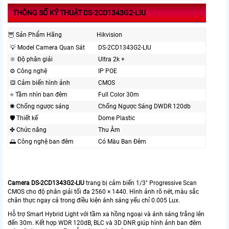
THÔNG SỐ KỸ THUẬT DS-2CD1343G2-LIU
🦉 Sản Phẩm Hãng
Hikvision
💡 Model Camera Quan Sát
DS-2CD1343G2-LIU
🔆 Độ phân giải
Ultra 2k +
⚙ Công nghệ
IP POE
🔳 Cảm biến hình ảnh
CMOS
⭐ Tầm nhìn ban đêm
Full Color 30m
✺ Chống ngược sáng
Chống Ngược Sáng DWDR 120db
🛡 Thiết kế
Dome Plastic
✤ Chức năng
Thu Âm
🌅 Công nghệ ban đêm
Có Màu Ban Ðêm
Camera DS-2CD1343G2-LIU
trang bị cảm biến 1/3" Progressive Scan
CMOS cho độ phân giải tối đa 2560 × 1440. Hình ảnh rõ nét, màu sắc
chân thực ngay cả trong điều kiện ánh sáng yếu chỉ 0.005 Lux.
Hỗ trợ Smart Hybrid Light với tầm xa hồng ngoại và ánh sáng trắng lên
đến 30m. Kết hợp WDR 120dB, BLC và 3D DNR giúp hình ảnh ban đêm