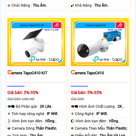
+ Nhựa.
️☣️ Chức Năng :
Thu Âm.
️✔️ Khả Năng :
Thu Âm.
C
C
Amera TapoC410 KIT
Amera TapoC410
Giá bán: 5%-35%
Giá bán: 5%-35%
Giá Gốc: Liên Hệ
Giá Gốc:
👁️‍🗨 Độ Phân giải :
2K Lite .
👁️‍🗨 Hình Ành Chất Lượng :
2K
Lite .
⚜️ Tích hợp công nghệ :
IP Wifi.
⚜️ Công Nghệ :
IP Wifi.
🌛 Hình ảnh ban đêm :
Hồng
🌔 Hình ảnh ban đêm :
Hồng
Ngoại 10m Có Màu Ban Ðêm.
Ngoại 10m Có Màu Ban Ðêm.
💎 Camera Dòng
Thân Plastic.
❄ Camera Theo Mẫu
Thân Plastic.
️ლ Tích Hợp :
Thu Âm.
️💎 Điểm Nỗi Bật :
Thu Âm Và Loa.