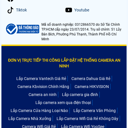
Tiktok
Youtube
Mã số doanh nghiệp: 0312866570 do Sở Tài Chính
TP.HCM cấp ngày 23/07/2014. Trụ sở chính: 51 Lũy
Bán Bích, Phường Phú Thạnh, Thành Phố Hồ Chí
Minh
ĐƠN VỊ TRỰC TIẾP THI CÔNG LẮP ĐẶT HỆ THỐNG CAMERA AN
NINH
Lắp Camera Vantech Giá Rẻ
Camera Dahua Giá Rẻ
Camera Kbvision Chính Hãng
Camera HIKVISION
Camera an ninh
Lắp camera gia đình
Lắp camera xem qua điện thoại
Lắp Camera Cửa Hàng Loại Nào
Lắp Camera Văn Phòng
Lắp Camera Nhà Xưởng
Lắp Camera Wifi Giá Rẻ Không Dây
Camera Wifi Giá Rẻ
Lắp Camera Wifi YooSee