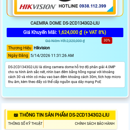
CAEMRA DOME DS-2CD1343G2-LIU
Giá Khuyến Mãi:
1,624,000 ₫
(+ VAT 8%)
30%
Giá Niêm Yết:2,320,000 ₫
Thương Hiệu
Hikvision
Ngày Đăng
5/14/2026 11:31:26 AM
DS-2CD1343G2-LIU là dòng camera dome hỗ trợ độ phân giải 4.0MP
cho ra hình ảnh sắc nét, nhìn ban đêm bằng hồng ngoại với khoảng
cách 30 và nhìn có màu vao ban đêm khoảng cách 30m, tích hợp micro
thu âm, kèm theo đấy có thể cấp nguồn qua dây mạng PoE
📖 THÔNG TIN SẢN PHẨM DS-2CD1343G2-LIU
THÔNG SỐ KỸ THUẬT
CHÍNH SÁCH BẢO HÀNH