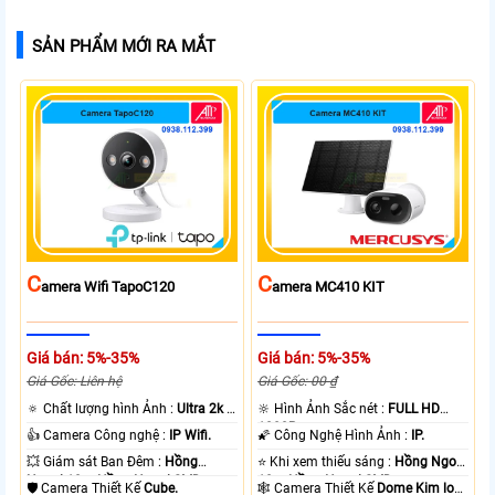
SẢN PHẨM MỚI RA MẮT
C
C
Amera Wifi TapoC120
Amera MC410 KIT
Giá bán: 5%-35%
Giá bán: 5%-35%
Giá Gốc: Liên hệ
Giá Gốc: 00 ₫
🔅 Chất lượng hình Ảnh :
Ultra 2k +
🔆 Hình Ảnh Sắc nét :
FULL HD
.
1080P .
👍 Camera Công nghệ :
IP Wifi.
🌠 Công Nghệ Hình Ảnh :
IP.
💥 Giám sát Ban Đêm :
Hồng
⭐ Khi xem thiếu sáng :
Hồng Ngoại
Ngoại 10m Hồng Ngoại SMD.
10m Hồng Ngoại SMD.
🛡 Camera Thiết Kế
Cube.
🕸️ Camera Thiết Kế
Dome Kim loại