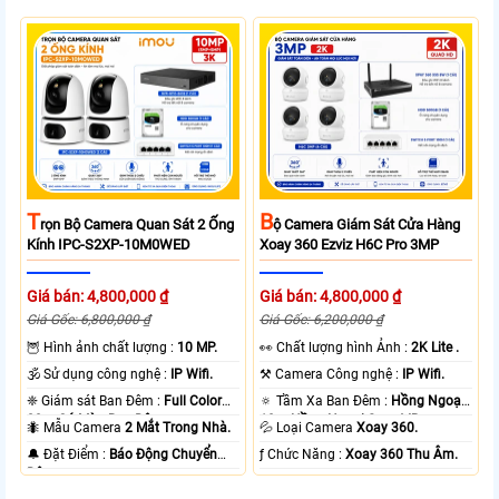
T
B
Rọn Bộ Camera Quan Sát 2 Ống
Ộ Camera Giám Sát Cửa Hàng
Kính IPC-S2XP-10M0WED
Xoay 360 Ezviz H6C Pro 3MP
Giá bán: 4,800,000 ₫
Giá bán: 4,800,000 ₫
Giá Gốc: 6,800,000 ₫
Giá Gốc: 6,200,000 ₫
🦉 Hình ảnh chất lượng :
10 MP.
️👀 Chất lượng hình Ảnh :
2K Lite .
🕉️ Sử dụng công nghệ :
IP Wifi.
⚒ Camera Công nghệ :
IP Wifi.
❈ Giám sát Ban Đêm :
Full Color
🔅 Tầm Xa Ban Đêm :
Hồng Ngoại
20m Có Màu Ban Ðêm.
10m Hồng Ngoại Smart IR.
🐜 Mẫu Camera
2 Mắt Trong Nhà.
💦 Loại Camera
Xoay 360.
️🔔 Đặt Điểm :
Báo Động Chuyển
️ƒ Chức Năng :
Xoay 360 Thu Âm.
Động.