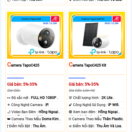
C
C
Amera TapoC425
Amera TapoC425 Kit
Giá bán: 5%-35%
Giá bán: 5%-35%
Giá Gốc:
Giá Gốc: Liên Hệ
️👀 Độ sắc nét :
FULL HD 1080P .
💯 Chất lượng hình :
2K Lite .
⚜️ Công Nghệ Camera :
IP.
🌠 Công Nghệ Sử Dụng :
IP Wifi.
🌙 Video Ban Đêm :
Hồng Ngoại
🔴 Xem ban đêm :
Hồng Ngoại
10m Hồng Ngoại SMD.
15m Có Màu Ban Ðêm.
👑 Camera Theo Mẫu
Dome Kim
⛓ Camera Theo Mẫu
Thân Plastic.
loại + Nhựa.
️ƒ Điểm Nỗi Bật :
Thu Âm.
️☣️ Điểm Nỗi Bật :
Thu Âm Và Loa.