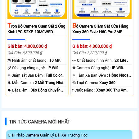
T
B
Rọn Bộ Camera Quan Sát 2 Ống
Ộ Camera Giám Sát Cửa Hàng
Kính IPC-S2XP-10M0WED
Xoay 360 Ezviz H6C Pro 3MP
Giá bán: 4,800,000 ₫
Giá bán: 4,800,000 ₫
Giá Gốc: 6,800,000 ₫
Giá Gốc: 6,200,000 ₫
🦉 Hình ảnh chất lượng :
10 MP.
️👀 Chất lượng hình Ảnh :
2K Lite .
🕉️ Sử dụng công nghệ :
IP Wifi.
⚒ Camera Công nghệ :
IP Wifi.
❈ Giám sát Ban Đêm :
Full Color
🔅 Tầm Xa Ban Đêm :
Hồng Ngoại
20m Có Màu Ban Ðêm.
10m Hồng Ngoại Smart IR.
🐜 Mẫu Camera
2 Mắt Trong Nhà.
💦 Loại Camera
Xoay 360.
️🔔 Đặt Điểm :
Báo Động Chuyển
️ƒ Chức Năng :
Xoay 360 Thu Âm.
Động.
TIN TỨC CAMERA MỚI NHẤT
Giải Pháp Camera Quản Lý Bãi Xe Trường Học