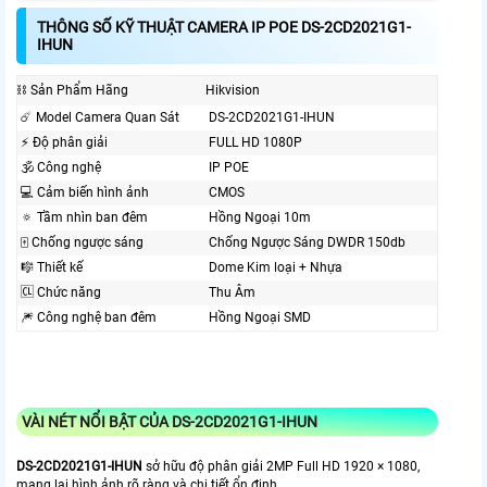
THÔNG SỐ KỸ THUẬT CAMERA IP POE DS-2CD2021G1-
IHUN
⛓ Sản Phẩm Hãng
Hikvision
☄️ Model Camera Quan Sát
DS-2CD2021G1-IHUN
️⚡ Độ phân giải
FULL HD 1080P
🕉️ Công nghệ
IP POE
💻 Cảm biến hình ảnh
CMOS
🔅 Tầm nhìn ban đêm
Hồng Ngoại 10m
🀄 Chống ngược sáng
Chống Ngược Sáng DWDR 150db
🎼️ Thiết kế
Dome Kim loại + Nhựa
🆑 Chức năng
Thu Âm
🎆 Công nghệ ban đêm
Hồng Ngoại SMD
VÀI NÉT NỔI BẬT CỦA DS-2CD2021G1-IHUN
DS-2CD2021G1-IHUN
sở hữu độ phân giải 2MP Full HD 1920 × 1080,
mang lại hình ảnh rõ ràng và chi tiết ổn định.