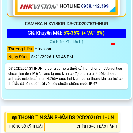
CAMERA HIKVISION DS-2CD2021G1-IHUN
Giá Khuyến Mãi:
5%-35%
(+ VAT 8%)
Giá Niêm Yết:Liên Hệ
Thương Hiệu
Hikvision
Ngày Đăng
5/21/2026 1:30:43 PM
DS-2CD2021G1-IHUN là dòng camera thiết kế thân chống nước với tiêu
chuẩn lên đến IP 67, trang bị ống kính có độ phân giải 2.0Mp cho ra hình
ảnh sắc nét, chuẩn nén H.265+ giúp tiết kiệm băng thông khi lưu trữ, có
thể lắp đặt ở ngoài trời với tiêu chuẩn chống nước IP 67.
📖 THÔNG TIN SẢN PHẨM DS-2CD2021G1-IHUN
THÔNG SỐ KỸ THUẬT
CHÍNH SÁCH BẢO HÀNH