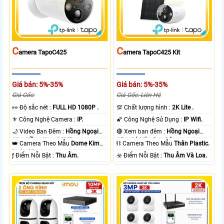
C
C
Amera TapoC425
Amera TapoC425 Kit
Giá bán: 5%-35%
Giá bán: 5%-35%
Giá Gốc:
Giá Gốc: Liên Hệ
️👀 Độ sắc nét :
FULL HD 1080P .
💯 Chất lượng hình :
2K Lite .
⚜️ Công Nghệ Camera :
IP.
🌠 Công Nghệ Sử Dụng :
IP Wifi.
🌙 Video Ban Đêm :
Hồng Ngoại
🔴 Xem ban đêm :
Hồng Ngoại
10m Hồng Ngoại SMD.
15m Có Màu Ban Ðêm.
👑 Camera Theo Mẫu
Dome Kim
⛓ Camera Theo Mẫu
Thân Plastic.
loại + Nhựa.
️ƒ Điểm Nỗi Bật :
Thu Âm.
️☣️ Điểm Nỗi Bật :
Thu Âm Và Loa.