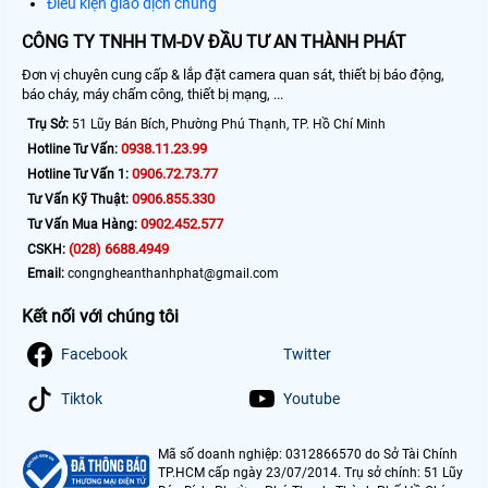
Điều kiện giao dịch chung
CÔNG TY TNHH TM-DV ĐẦU TƯ AN THÀNH PHÁT
Đơn vị chuyên cung cấp & lắp đặt camera quan sát, thiết bị báo động,
báo cháy, máy chấm công, thiết bị mạng, ...
Trụ Sở:
51 Lũy Bán Bích, Phường Phú Thạnh, TP. Hồ Chí Minh
0938.11.23.99
Hotline Tư Vấn:
0906.72.73.77
Hotline Tư Vấn 1:
0906.855.330
Tư Vấn Kỹ Thuật:
0902.452.577
Tư Vấn Mua Hàng:
(028) 6688.4949
CSKH:
Email:
congngheanthanhphat@gmail.com
Kết nối với chúng tôi
Facebook
Twitter
Tiktok
Youtube
Mã số doanh nghiệp: 0312866570 do Sở Tài Chính
TP.HCM cấp ngày 23/07/2014. Trụ sở chính: 51 Lũy