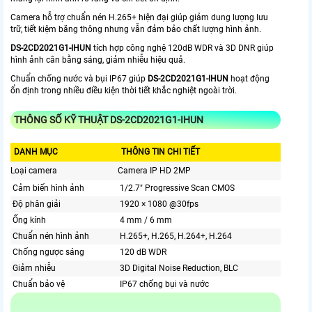
Camera hỗ trợ chuẩn nén H.265+ hiện đại giúp giảm dung lượng lưu
trữ, tiết kiệm băng thông nhưng vẫn đảm bảo chất lượng hình ảnh.
DS-2CD2021G1-IHUN
tích hợp công nghệ 120dB WDR và 3D DNR giúp
hình ảnh cân bằng sáng, giảm nhiễu hiệu quả.
Chuẩn chống nước và bụi IP67 giúp
DS-2CD2021G1-IHUN
hoạt động
ổn định trong nhiều điều kiện thời tiết khắc nghiệt ngoài trời.
THÔNG SỐ KỸ THUẬT DS-2CD2021G1-IHUN
DANH MỤC
THÔNG TIN CHI TIẾT
Loại camera
Camera IP HD 2MP
Cảm biến hình ảnh
1/2.7" Progressive Scan CMOS
Độ phân giải
1920 × 1080 @30fps
Ống kính
4 mm / 6 mm
Chuẩn nén hình ảnh
H.265+, H.265, H.264+, H.264
Chống ngược sáng
120 dB WDR
Giảm nhiễu
3D Digital Noise Reduction, BLC
Chuẩn bảo vệ
IP67 chống bụi và nước