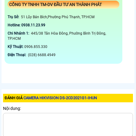
CÔNG TY TNHH TM-DV ĐẦU TƯ AN THÀNH PHÁT
Trụ Sở:
51 Lũy Bán Bích,Phường Phú Thạnh, TP.HCM
Hotline: 0938.11.23.99
Chi Nhánh 1:
445/38 Tân Hòa Đông, Phường Bình Trị Đông,
TP.HCM
Kỹ Thuật:
0906.855.330
Điện Thoại:
(028) 6688.4949
ĐÁNH GIÁ
CAMERA HIKVISION DS-2CD2021G1-IHUN
Nội dung: