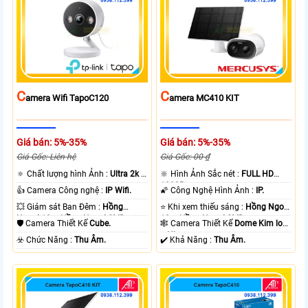
C
C
Amera Wifi TapoC120
Amera MC410 KIT
Giá bán: 5%-35%
Giá bán: 5%-35%
Giá Gốc: Liên hệ
Giá Gốc: 00 ₫
🔅 Chất lượng hình Ảnh :
Ultra 2k +
🔆 Hình Ảnh Sắc nét :
FULL HD
.
1080P .
👍 Camera Công nghệ :
IP Wifi.
🌠 Công Nghệ Hình Ảnh :
IP.
💥 Giám sát Ban Đêm :
Hồng
⭐ Khi xem thiếu sáng :
Hồng Ngoại
Ngoại 10m Hồng Ngoại SMD.
10m Hồng Ngoại SMD.
🛡 Camera Thiết Kế
Cube.
🕸️ Camera Thiết Kế
Dome Kim loại
+ Nhựa.
️☣️ Chức Năng :
Thu Âm.
️✔️ Khả Năng :
Thu Âm.