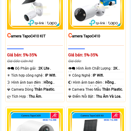
C
C
Amera TapoC410 KIT
Amera TapoC410
Giá bán: 5%-35%
Giá bán: 5%-35%
Giá Gốc: Liên Hệ
Giá Gốc:
👁️‍🗨 Độ Phân giải :
2K Lite .
👁️‍🗨 Hình Ành Chất Lượng :
2K
Lite .
⚜️ Tích hợp công nghệ :
IP Wifi.
⚜️ Công Nghệ :
IP Wifi.
🌛 Hình ảnh ban đêm :
Hồng
🌔 Hình ảnh ban đêm :
Hồng
Ngoại 10m Có Màu Ban Ðêm.
Ngoại 10m Có Màu Ban Ðêm.
💎 Camera Dòng
Thân Plastic.
❄ Camera Theo Mẫu
Thân Plastic.
️ლ Tích Hợp :
Thu Âm.
️💎 Điểm Nỗi Bật :
Thu Âm Và Loa.