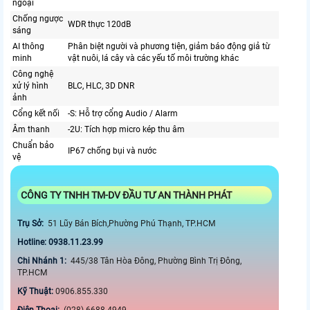
ngoại
Chống ngược
WDR thực 120dB
sáng
AI thông
Phân biệt người và phương tiện, giảm báo động giả từ
minh
vật nuôi, lá cây và các yếu tố môi trường khác
Công nghệ
xử lý hình
BLC, HLC, 3D DNR
ảnh
Cổng kết nối
-S: Hỗ trợ cổng Audio / Alarm
Âm thanh
-2U: Tích hợp micro kép thu âm
Chuẩn bảo
IP67 chống bụi và nước
vệ
CÔNG TY TNHH TM-DV ĐẦU TƯ AN THÀNH PHÁT
Trụ Sở:
51 Lũy Bán Bích,Phường Phú Thạnh, TP.HCM
Hotline: 0938.11.23.99
Chi Nhánh 1:
445/38 Tân Hòa Đông, Phường Bình Trị Đông,
TP.HCM
Kỹ Thuật:
0906.855.330