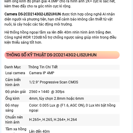
kèm ống kính độ phân giải 4.0MP cho ra hình ảnh 2K+ cực kì sắc nét,
kèm theo đấy cho ra góc nhìn cực kì rộng.
Camera
DS-2CD2143G2-LIS2UHUN
được tích hợp công nghệ AI nhận
diện người và phương tiện, hạn chế cảnh báo không cần thiết từ vật
nuôi, lá cây hoặc các tác động môi trường.
Hệ thống hồng ngoại tầm xa lên đến 40m nhìn hình ảnh trắng đen.
Công nghệ WDR 120dB hỗ trợ chống ngược sáng giúp nhìn trong điều
kiện thiếu sáng tốt hơn.
THÔNG SỐ KỸ THUẬT DS-2CD2143G2-LIS2UHUN
Danh Mục
Thông Tin Chi Tiết
Loại camera
Camera IP 4MP
Cảm biến
1/2.9" Progressive Scan CMOS
hình ảnh
Độ phân giải
2560 × 1440 @ 30fps
Ống kính
4mm, tùy chọn 2.8mm hoặc 6mm
Độ nhạy
Color: 0.005 Lux @ (F1.6, AGC ON), 0 Lux khi bật hồng
sáng
ngoại
Chuẩn nén
H.265+, H.265, H.264+, H.264
hình ảnh
Tầm xa hồng
Lên đến 40m