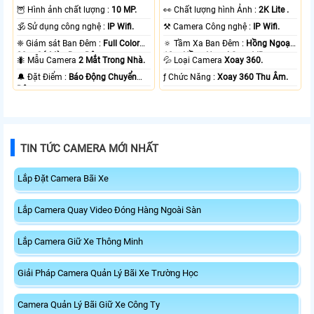
🦉 Hình ảnh chất lượng :
10 MP.
️👀 Chất lượng hình Ảnh :
2K Lite .
🕉️ Sử dụng công nghệ :
IP Wifi.
⚒ Camera Công nghệ :
IP Wifi.
❈ Giám sát Ban Đêm :
Full Color
🔅 Tầm Xa Ban Đêm :
Hồng Ngoại
20m Có Màu Ban Ðêm.
10m Hồng Ngoại Smart IR.
🐜 Mẫu Camera
2 Mắt Trong Nhà.
💦 Loại Camera
Xoay 360.
️🔔 Đặt Điểm :
Báo Động Chuyển
️ƒ Chức Năng :
Xoay 360 Thu Âm.
Động.
TIN TỨC CAMERA MỚI NHẤT
Lắp Đặt Camera Bãi Xe
Lắp Camera Quay Video Đóng Hàng Ngoài Sàn
Lắp Camera Giữ Xe Thông Minh
Giải Pháp Camera Quản Lý Bãi Xe Trường Học
Camera Quản Lý Bãi Giữ Xe Công Ty