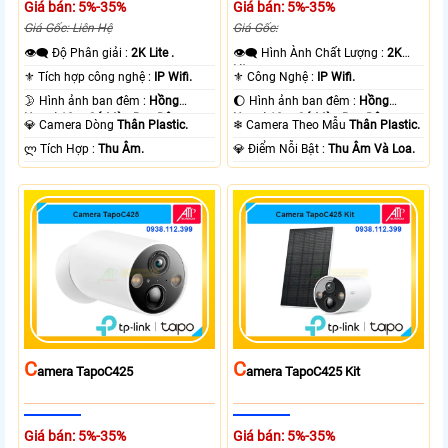
Giá bán: 5%-35%
Giá bán: 5%-35%
Giá Gốc: Liên Hệ
Giá Gốc:
👁️‍🗨 Độ Phân giải :
2K Lite .
👁️‍🗨 Hình Ành Chất Lượng :
2K
Lite .
⚜️ Tích hợp công nghệ :
IP Wifi.
⚜️ Công Nghệ :
IP Wifi.
🌛 Hình ảnh ban đêm :
Hồng
🌔 Hình ảnh ban đêm :
Hồng
Ngoại 10m Có Màu Ban Ðêm.
Ngoại 10m Có Màu Ban Ðêm.
💎 Camera Dòng
Thân Plastic.
❄ Camera Theo Mẫu
Thân Plastic.
️ლ Tích Hợp :
Thu Âm.
️💎 Điểm Nỗi Bật :
Thu Âm Và Loa.
C
C
Amera TapoC425
Amera TapoC425 Kit
Giá bán: 5%-35%
Giá bán: 5%-35%