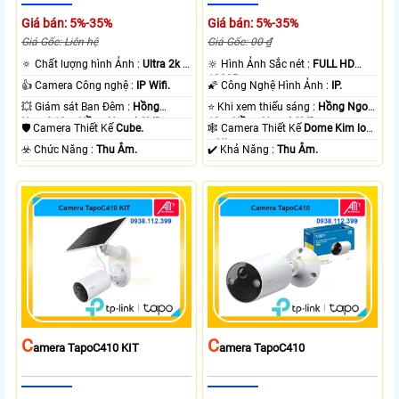
Giá bán: 5%-35%
Giá bán: 5%-35%
Giá Gốc: Liên hệ
Giá Gốc: 00 ₫
🔅 Chất lượng hình Ảnh :
Ultra 2k +
🔆 Hình Ảnh Sắc nét :
FULL HD
.
1080P .
👍 Camera Công nghệ :
IP Wifi.
🌠 Công Nghệ Hình Ảnh :
IP.
💥 Giám sát Ban Đêm :
Hồng
⭐ Khi xem thiếu sáng :
Hồng Ngoại
Ngoại 10m Hồng Ngoại SMD.
10m Hồng Ngoại SMD.
🛡 Camera Thiết Kế
Cube.
🕸️ Camera Thiết Kế
Dome Kim loại
+ Nhựa.
️☣️ Chức Năng :
Thu Âm.
️✔️ Khả Năng :
Thu Âm.
C
C
Amera TapoC410 KIT
Amera TapoC410