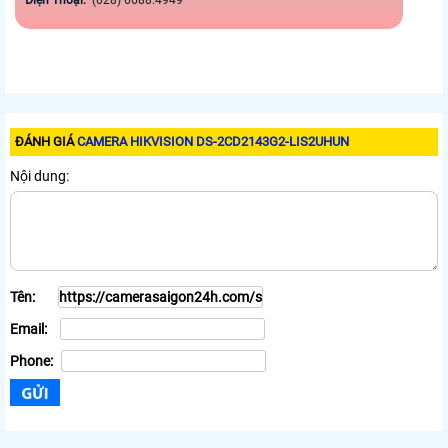
Điện Thoại:
(028) 6688.4949
ĐÁNH GIÁ
CAMERA HIKVISION DS-2CD2143G2-LIS2UHUN
Nội dung:
Tên:
Email:
Phone: