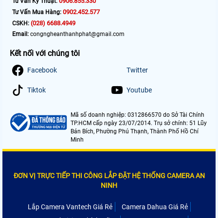
0906.855.330
Tư Vấn Kỹ Thuật:
0902.452.577
Tư Vấn Mua Hàng:
(028) 6688.4949
CSKH:
Email:
congngheanthanhphat@gmail.com
Kết nối với chúng tôi
Facebook
Twitter
Tiktok
Youtube
Mã số doanh nghiệp: 0312866570 do Sở Tài Chính
TP.HCM cấp ngày 23/07/2014. Trụ sở chính: 51 Lũy
Bán Bích, Phường Phú Thạnh, Thành Phố Hồ Chí
Minh
ĐƠN VỊ TRỰC TIẾP THI CÔNG LẮP ĐẶT HỆ THỐNG CAMERA AN
NINH
Lắp Camera Vantech Giá Rẻ
Camera Dahua Giá Rẻ