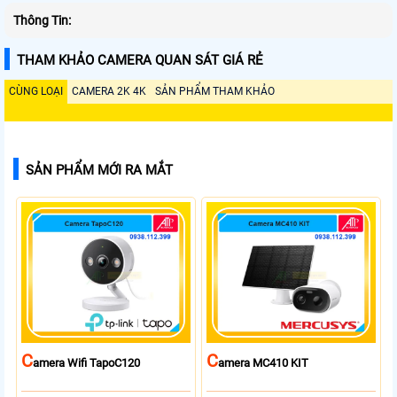
Thông Tin:
THAM KHẢO CAMERA QUAN SÁT GIÁ RẺ
CÙNG LOẠI
CAMERA 2K 4K
SẢN PHẨM THAM KHẢO
SẢN PHẨM MỚI RA MẮT
C
C
Amera Wifi TapoC120
Amera MC410 KIT