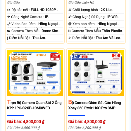
Giá Gốc:
Giá Gốc: Liên Hệ
️👀 Độ sắc nét :
FULL HD 1080P .
💯 Chất lượng hình :
2K Lite .
⚜️ Công Nghệ Camera :
IP.
🌠 Công Nghệ Sử Dụng :
IP Wifi.
🌙 Video Ban Đêm :
Hồng Ngoại
🔴 Xem ban đêm :
Hồng Ngoại
10m Hồng Ngoại SMD.
15m Có Màu Ban Ðêm.
👑 Camera Theo Mẫu
Dome Kim
⛓ Camera Theo Mẫu
Thân Plastic.
loại + Nhựa.
️ƒ Điểm Nỗi Bật :
Thu Âm.
️☣️ Điểm Nỗi Bật :
Thu Âm Và Loa.
T
B
Rọn Bộ Camera Quan Sát 2 Ống
Ộ Camera Giám Sát Cửa Hàng
Kính IPC-S2XP-10M0WED
Xoay 360 Ezviz H6C Pro 3MP
Giá bán: 4,800,000 ₫
Giá bán: 4,800,000 ₫
Giá Gốc: 6,800,000 ₫
Giá Gốc: 6,200,000 ₫