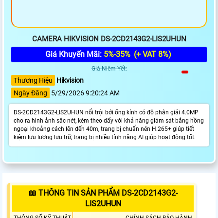
CAMERA HIKVISION DS-2CD2143G2-LIS2UHUN
Giá Khuyến Mãi:
5%-35%
(+ VAT 8%)
Giá Niêm Yết:
Thương Hiệu
Hikvision
Ngày Đăng
5/29/2026 9:20:24 AM
DS-2CD2143G2-LIS2UHUN nổi trội bới ống kính có độ phân giải 4.0MP
cho ra hình ảnh sắc nét, kèm theo đấy với khả năng giám sát bằng hồng
ngoại khoảng cách lên đến 40m, trang bị chuẩn nén H.265+ giúp tiết
kiệm lưu lượng lưu trữ, trang bị nhiều tính năng AI giúp hoạt động tốt.
📖 THÔNG TIN SẢN PHẨM DS-2CD2143G2-
LIS2UHUN