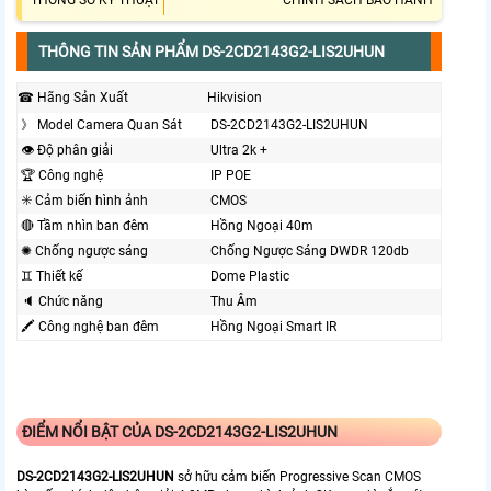
THÔNG SỐ KỸ THUẬT
CHÍNH SÁCH BẢO HÀNH
THÔNG TIN SẢN PHẨM DS-2CD2143G2-LIS2UHUN
☎ Hãng Sản Xuất
Hikvision
》 Model Camera Quan Sát
DS-2CD2143G2-LIS2UHUN
👁 Độ phân giải
Ultra 2k +
🏆 Công nghệ
IP POE
✳️ Cảm biến hình ảnh
CMOS
🔴 Tầm nhìn ban đêm
Hồng Ngoại 40m
✺ Chống ngược sáng
Chống Ngược Sáng DWDR 120db
♊ Thiết kế
Dome Plastic
🔈 Chức năng
Thu Âm
🖍 Công nghệ ban đêm
Hồng Ngoại Smart IR
ĐIỂM NỔI BẬT CỦA DS-2CD2143G2-LIS2UHUN
DS-2CD2143G2-LIS2UHUN
sở hữu cảm biến Progressive Scan CMOS