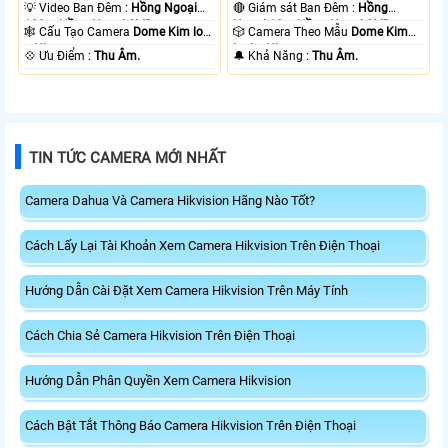
💡 Video Ban Đêm :
Hồng Ngoại
🔴 Giám sát Ban Đêm :
Hồng
100m Hồng Ngoại SMD.
Ngoại 10m Hồng Ngoại SMD.
🕸️ Cấu Tạo Camera
Dome Kim loại
🎲 Camera Theo Mẫu
Dome Kim
+ Nhựa.
loại + Nhựa.
️💠 Ưu Điểm :
Thu Âm.
️🔔 Khả Năng :
Thu Âm.
TIN TỨC CAMERA MỚI NHẤT
Camera Dahua Và Camera Hikvision Hãng Nào Tốt?
Cách Lấy Lại Tài Khoản Xem Camera Hikvision Trên Điện Thoại
Hướng Dẫn Cài Đặt Xem Camera Hikvision Trên Máy Tính
Cách Chia Sẻ Camera Hikvision Trên Điện Thoại
Hướng Dẫn Phân Quyền Xem Camera Hikvision
Cách Bật Tắt Thông Báo Camera Hikvision Trên Điện Thoại