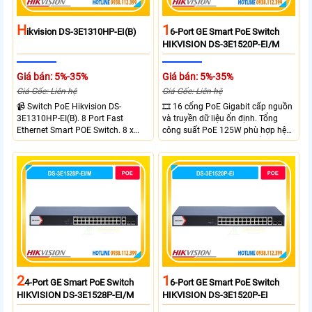
H
1
Ikvision DS-3E1310HP-EI(B)
6-Port GE Smart PoE Switch
HIKVISION DS-3E1520P-EI/M
Giá bán: 5%-35%
Giá bán: 5%-35%
Giá Gốc: Liên hệ
Giá Gốc: Liên hệ
📹 Switch PoE Hikvision DS-
🎞 16 cổng PoE Gigabit cấp nguồn
3E1310HP-EI(B). 8 Port Fast
và truyền dữ liệu ổn định. Tổng
Ethernet Smart POE Switch. 8 x
công suất PoE 125W phù hợp hệ
10/100M PoE Ports, 2 x Gigabit
thống camera IP vừa. 2 cổng RJ45
Uplink Ports.
Gigabit và 2 cổng quang SFP mở
rộng linh hoạt. Hỗ trợ truyền PoE
xa tối đa lên đến 300 mét.
2
1
4-Port GE Smart PoE Switch
6-Port GE Smart PoE Switch
HIKVISION DS-3E1528P-EI/M
HIKVISION DS-3E1520P-EI