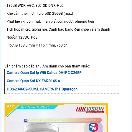
• 130dB WDR, AGC, BLC, 3D DNR, HLC
• Khe cắm thẻ nhớ microroSD 256GB (max)
• Phát hiện khuôn mặt, nhận biết con người, phương tiện
• Tích hợp micro, giọng nói. Cảnh báo bằng đèn chớp và âm thanh
• Nguồn 12VDC, PoE
• IP67, Ø 138.3 mm × 115.4 mm, 760 g"
Sản phẩm cao cấp Thu Âm dành cho bạn tham khảo:
Camera Quan Sát Ip Wifi Dahua DH-IPC-C26EP
Camera Quan Sát KX-FM2014S-A
HDS-2346G2-ISU/SL CAMERA IP HDparagon