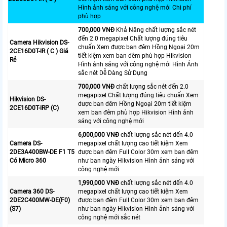
Hình ảnh sáng với công nghệ mới Chi phí
phù hợp
700,000 VNĐ
Khả Năng chất lượng sắc nét
đến 2.0 megapixel Chất lượng đúng tiêu
Camera Hikvision DS-
chuẩn Xem được ban đêm Hồng Ngoại 20m
2CE16D0T-IR ( C ) Giá
tiết kiệm xem ban đêm phù hợp Hikvision
Rẻ
Hình ảnh sáng với công nghệ mới Hình Ảnh
sắc nét Dễ Dàng Sử Dụng
700,000 VNĐ
chất lượng sắc nét đến 2.0
megapixel Chất lượng đúng tiêu chuẩn Xem
Hikvision DS-
được ban đêm Hồng Ngoại 20m tiết kiệm
2CE16D0T-IRP (C)
xem ban đêm phù hợp Hikvision Hình ảnh
sáng với công nghệ mới
6,000,000 VNĐ
chất lượng sắc nét đến 4.0
Camera DS-
megapixel chất lượng cao tiết kiệm Xem
2DE3A400BW-DE F1 T5
được ban đêm Full Color 30m xem ban đêm
Có Micro 360
như ban ngày Hikvision Hình ảnh sáng với
công nghệ mới
1,990,000 VNĐ
chất lượng sắc nét đến 4.0
Camera 360 DS-
megapixel chất lượng cao tiết kiệm Xem
2DE2C400MW-DE(F0)
được ban đêm Full Color 30m xem ban đêm
(S7)
như ban ngày Hikvision Hình ảnh sáng với
công nghệ mới sắc nét