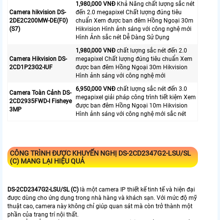
1,980,000 VNĐ
Khả Năng chất lượng sắc nét
Camera hikvision DS-
đến 2.0 megapixel Chất lượng đúng tiêu
2DE2C200MW-DE(F0)
chuẩn Xem được ban đêm Hồng Ngoại 30m
(S7)
Hikvision Hình ảnh sáng với công nghệ mới
Hình Ảnh sắc nét Dễ Dàng Sử Dụng
1,980,000 VNĐ
chất lượng sắc nét đến 2.0
Camera Hikvision DS-
megapixel Chất lượng đúng tiêu chuẩn Xem
2CD1P23G2-IUF
được ban đêm Hồng Ngoại 30m Hikvision
Hình ảnh sáng với công nghệ mới
6,950,000 VNĐ
chất lượng sắc nét đến 3.0
Camera Toàn Cảnh DS-
megapixel giải pháp công trình tiết kiệm Xem
2CD2935FWD-I Fisheye
được ban đêm Hồng Ngoại 10m Hikvision
3MP
Hình ảnh sáng với công nghệ mới sắc nét
CÔNG TRÌNH ĐƯỢC KHUYẾN NGHỊ
DS-2CD2347G2-LSU/SL
(C)
MANG LẠI HIỆU QUẢ
DS-2CD2347G2-LSU/SL (C)
là một camera IP thiết kế tinh tế và hiện đại
được dùng cho ứng dụng trong nhà hàng và khách sạn. Với mức độ mỹ
thuật cao, camera này không chỉ giúp quan sát mà còn trở thành một
phần của trang trí nội thất.