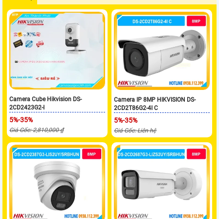
Camera Cube Hikvision DS-
Camera IP 8MP HIKVISION DS-
2CD2423G2-I
2CD2T86G2-4I C
5%-35%
5%-35%
Giá Gốc: 2,810,000 ₫
Giá Gốc: Liên hệ