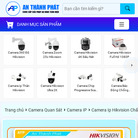
DANH MỤC SẢN PHẨM
Camera 360 Độ
Camera Zoom
Camera Hikvision
Camera Hikvision
Hikvision
25x Hikvision
4K Siêu Nét
Full Hd 1080P
Camera Ip Thân
Camera Hikvision
Camera Chip
Camera Báo
Hikvision
Ultra 2K
Progressive Scan
Động Chống
CMOS Hikvision
Trộm Hikvision
›
›
›
Trang chủ
Camera Quan Sát
Camera IP
Camera Ip Hikvision Ch