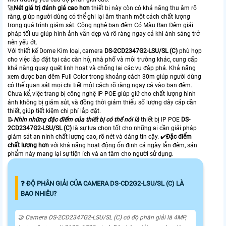
🚀
Nét giá trị đánh giá cao hơn
thiết bị này còn có khả năng thu âm rõ
ràng, giúp người dùng có thể ghi lại âm thanh một cách chất lượng
trong quá trình giám sát. Công nghệ ban đêm Có Màu Ban Ðêm giải
pháp tối ưu giúp hình ảnh vẫn đẹp và rõ ràng ngay cả khi ánh sáng trở
nên yếu ớt.
Với thiết kế Dome Kim loại, camera
DS-2CD2347G2-LSU/SL (C)
phù hợp
cho việc lắp đặt tại các căn hộ, nhà phố và môi trường khác, cung cấp
khả năng quay quét linh hoạt và chống lại các vụ đập phá. Khả năng
xem được ban đêm Full Color trong khoảng cách 30m giúp người dùng
có thể quan sát mọi chi tiết một cách rõ ràng ngay cả vào ban đêm.
Chưa kể, việc trang bị công nghệ IP POE giúp giữ cho chất lượng hình
ảnh không bị giảm sút, và đồng thời giảm thiểu số lượng dây cáp cần
thiết, giúp tiết kiệm chi phí lắp đặt.
📝
Nhìn những đặc điểm của thiết bị có thể nói là
thiết bị IP POE
DS-
2CD2347G2-LSU/SL (C)
là sự lựa chọn tốt cho những ai cần giải pháp
giám sát an ninh chất lượng cao, rõ nét và đáng tin cậy. ✔️
Đặc điểm
chất lượng hơn
với khả năng hoạt động ổn định cả ngày lẫn đêm, sản
phẩm này mang lại sự tiện ích và an tâm cho người sử dụng.
❓ ĐỘ PHÂN GIẢI CỦA CAMERA DS-CD2G2-LSU/SL (C) LÀ
BAO NHIÊU?
🤝 Camera DS-2CD2347G2-LSU/SL (C) có độ phân giải là 4MP,