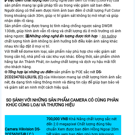
✔️
Đặc điểm chất lượng hơn
công nghệ ban đêm có màu (ColorVu) của
sản phẩm mang lại giải pháp tối ưu trong việc giám sát ban đêm.
Người dùng có thể xem được hình ảnh ban đêm ở chất lượng Full Color
trong khoảng cách 30m, giúp vị trí giám sát không bị mờ nhạt và giúp
nhận diện rõ ràng.
Sản phẩm cũng được trang bị tính năng chống ngược sáng DWDR
130db, giúp hình ảnh vẫn rõ ràng và chất lượng dù ở môi trường có ánh
sáng ngược. 🎛
Những công nghệ ấn tượng được tích hợp
♢
tin tưởng
chất lượng hình ảnh không bị ảnh hưởng bởi điều kiện ánh sáng khác
nhau khi lắp đặt ở mọi vị trí.
Với thiết kế dome kim loại, sản phẩm này phù hợp cho việc giám sát
trong căn hộ, nhà phố và các khu vực khác. Đồng thời, sản phẩm chính
hãng tại An Thành Phát,
tin tưởng
chất lượng và dịch vụ hậu mãi tốt
cho khách hàng.
✠
Tổng hợp lại những ưu điểm
sản phẩm Ip POE sắc nét
DS-
2CD2347G2-LSU/SL (C)
của Hikvision mang lại chất lượng hình ảnh sắc
nét, đa dạng tính năng thông minh và đáng tin cậy để giúp bạn bảo vệ
và giám sát an ninh một cách hiệu quả.
SO SÁNH VỚI NHỮNG SẢN PHẨM CAMERA CÓ CÙNG PHÂN
KHÚC CÙNG LOẠI VÀ THƯƠNG HIỆU
700,000 VNĐ
Khả Năng chất lượng sắc nét
đến 2.0 megapixel Chất lượng đúng tiêu
Camera Hikvision DS-
chuẩn Xem được ban đêm Hồng Ngoại 20m
2CE56D0T-IR ( C )
tiết kiệm xem ban đêm phù hợp Hikvision