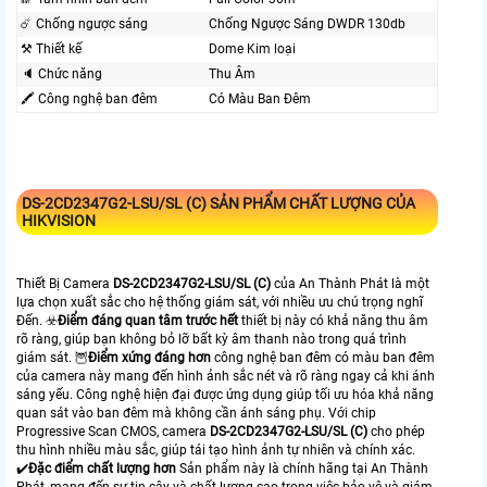
☄️ Chống ngược sáng
Chống Ngược Sáng DWDR 130db
⚒ Thiết kế
Dome Kim loại
🔈 Chức năng
Thu Âm
🖍 Công nghệ ban đêm
Có Màu Ban Ðêm
DS-2CD2347G2-LSU/SL (C)
SẢN PHẨM CHẤT LƯỢNG CỦA
HIKVISION
Thiết Bị Camera
DS-2CD2347G2-LSU/SL (C)
của An Thành Phát là một
lựa chọn xuất sắc cho hệ thống giám sát, với nhiều ưu chú trọng nghĩ
Đến. ☣️
Điểm đáng quan tâm trước hết
thiết bị này có khả năng thu âm
rõ ràng, giúp bạn không bỏ lỡ bất kỳ âm thanh nào trong quá trình
giám sát. 🦉
Điểm xứng đáng hơn
công nghệ ban đêm có màu ban đêm
của camera này mang đến hình ảnh sắc nét và rõ ràng ngay cả khi ánh
sáng yếu. Công nghệ hiện đại được ứng dụng giúp tối ưu hóa khả năng
quan sát vào ban đêm mà không cần ánh sáng phụ. Với chip
Progressive Scan CMOS, camera
DS-2CD2347G2-LSU/SL (C)
cho phép
thu hình nhiều màu sắc, giúp tái tạo hình ảnh tự nhiên và chính xác.
✔️
Đặc điểm chất lượng hơn
Sản phẩm này là chính hãng tại An Thành