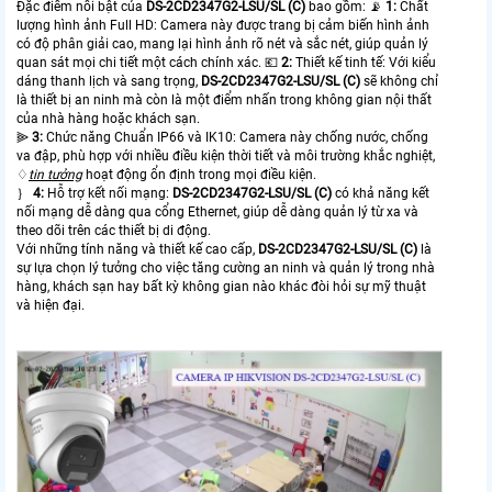
Đặc điểm nổi bật của
DS-2CD2347G2-LSU/SL (C)
bao gồm: 📡
1:
Chất
lượng hình ảnh Full HD: Camera này được trang bị cảm biến hình ảnh
có độ phân giải cao, mang lại hình ảnh rõ nét và sắc nét, giúp quản lý
quan sát mọi chi tiết một cách chính xác. 💶
2:
Thiết kế tinh tế: Với kiểu
dáng thanh lịch và sang trọng,
DS-2CD2347G2-LSU/SL (C)
sẽ không chỉ
là thiết bị an ninh mà còn là một điểm nhấn trong không gian nội thất
của nhà hàng hoặc khách sạn.
⫸
3:
Chức năng Chuẩn IP66 và IK10: Camera này chống nước, chống
va đập, phù hợp với nhiều điều kiện thời tiết và môi trường khắc nghiệt,
♢
tin tưởng
hoạt động ổn định trong mọi điều kiện.
｝
4:
Hỗ trợ kết nối mạng:
DS-2CD2347G2-LSU/SL (C)
có khả năng kết
nối mạng dễ dàng qua cổng Ethernet, giúp dễ dàng quản lý từ xa và
theo dõi trên các thiết bị di động.
Với những tính năng và thiết kế cao cấp,
DS-2CD2347G2-LSU/SL (C)
là
sự lựa chọn lý tưởng cho việc tăng cường an ninh và quản lý trong nhà
hàng, khách sạn hay bất kỳ không gian nào khác đòi hỏi sự mỹ thuật
và hiện đại.