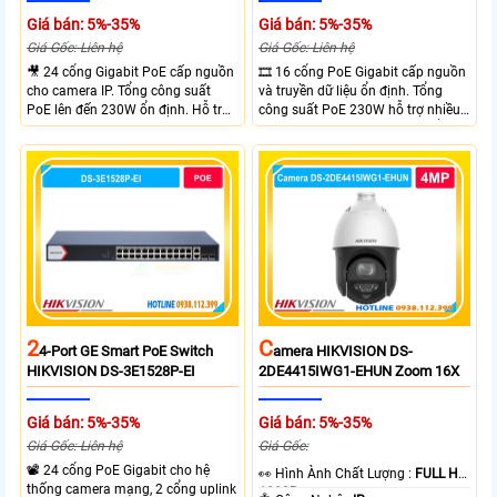
Giá bán: 5%-35%
Giá bán: 5%-35%
Giá Gốc: Liên hệ
Giá Gốc: Liên hệ
🎥 24 cổng Gigabit PoE cấp nguồn
🎞 16 cổng PoE Gigabit cấp nguồn
cho camera IP. Tổng công suất
và truyền dữ liệu ổn định. Tổng
PoE lên đến 230W ổn định. Hỗ trợ
công suất PoE 230W hỗ trợ nhiều
truyền PoE xa đến 300 mét. Băng
thiết bị cùng lúc. Tốc độ chuyển
thông chuyển mạch đạt 68 Gbps
mạch 68Gbps đảm bảo hiệu suất
mạnh mẽ.
cao ổn định. Hỗ trợ truyền PoE xa
lên đến 300m cho hệ thống
camera.
2
C
4-Port GE Smart PoE Switch
Amera HIKVISION DS-
HIKVISION DS-3E1528P-EI
2DE4415IWG1-EHUN Zoom 16X
Giá bán: 5%-35%
Giá bán: 5%-35%
Giá Gốc: Liên hệ
Giá Gốc:
📽 24 cổng PoE Gigabit cho hệ
️👀 Hình Ành Chất Lượng :
FULL HD
thống camera mạng, 2 cổng uplink
1080P .