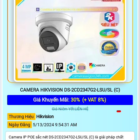
CAMERA HIKVISION DS-2CD2347G2-LSU/SL (C)
Giá Khuyến Mãi:
30%
(+ VAT 8%)
Giá Niêm Yết:LIÊN HỆ
Thương Hiệu
Hikvision
Ngày Đăng
5/13/2024 9:54:31 AM
Camera IP POE sắc nét DS-2CD2347G2-LSU/SL (C) là giải pháp chất