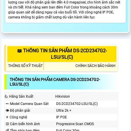
lượng cao với độ phân giải lên đến 4.0 megapixel, cho hình ảnh sắc nét
và chi tiết. Khả năng xem ban đêm Full Color trong khoảng cách 30m
giúp quan sát dễ dàng ngay cả vào buổi tối. Với công nghệ IP POE,
camera không bị giảm chất lượng dù vận hành liên tục
📖 THÔNG TIN SẢN PHẨM DS-2CD2347G2-
LSU/SL(C)
THÔNG SỐ KỸ THUẬT
CHÍNH SÁCH BẢO HÀNH
THÔNG TIN SẢN PHẨM CAMERA DS-2CD2347G2-
LSU/SL(C)
🙋 Hãng Sản Xuất
Hikvision
⬽ Model Camera Quan Sát
DS-2CD2347G2-LSU/SL(C)
👁 Độ phân giải
Ultra 2k +
⚜️ Công nghệ
IP POE
🔳 Cảm biến hình ảnh
Progressive Scan CMOS
🌈 Tầm nhìn ban đêm
Full Color 30m