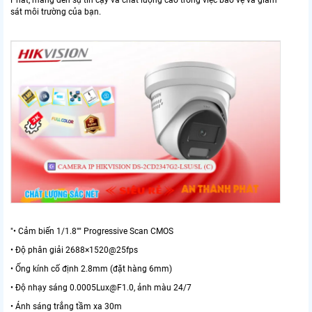
Phát, mang đến sự tin cậy và chất lượng cao trong việc bảo vệ và giám
sát môi trường của bạn.
"• Cảm biến 1/1.8"" Progressive Scan CMOS
• Độ phân giải 2688×1520@25fps
• Ống kính cố định 2.8mm (đặt hàng 6mm)
• Độ nhạy sáng 0.0005Lux@F1.0, ảnh màu 24/7
• Ánh sáng trắng tầm xa 30m