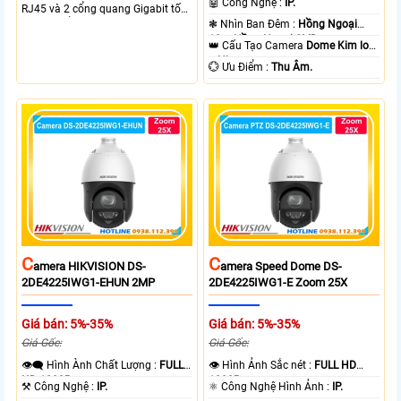
🤖️ Công Nghệ :
IP.
RJ45 và 2 cổng quang Gigabit tốc
độ cao, Tổng công suất PoE 370W
❃ Nhìn Ban Đêm :
Hồng Ngoại
cấp nguồn nhiều thiết bị.
10m Hồng Ngoại SMD.
👑 Cấu Tạo Camera
Dome Kim loại
+ Nhựa.
️💮 Ưu Điểm :
Thu Âm.
C
C
Amera HIKVISION DS-
Amera Speed Dome DS-
2DE4225IWG1-EHUN 2MP
2DE4225IWG1-E Zoom 25X
Giá bán: 5%-35%
Giá bán: 5%-35%
Giá Gốc:
Giá Gốc:
👁️‍🗨 Hình Ành Chất Lượng :
FULL
👁 Hình Ảnh Sắc nét :
FULL HD
HD 1080P .
1080P .
⚒ Công Nghệ :
IP.
⚛️ Công Nghệ Hình Ảnh :
IP.