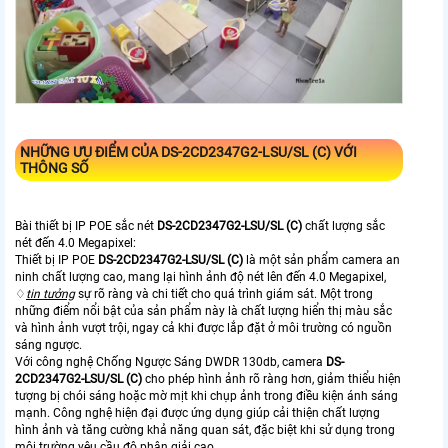
NHỮNG ƯU ĐIỂM CỦA
DS-2CD2347G2-LSU/SL (C)
VỚI
THÔNG SỐ
Bài thiết bị IP POE sắc nét
DS-2CD2347G2-LSU/SL (C)
chất lượng sắc
nét đến 4.0 Megapixel:
Thiết bị IP POE
DS-2CD2347G2-LSU/SL (C)
là một sản phẩm camera an
ninh chất lượng cao, mang lại hình ảnh độ nét lên đến 4.0 Megapixel,
♢
tin tưởng
sự rõ ràng và chi tiết cho quá trình giám sát. Một trong
những điểm nổi bật của sản phẩm này là chất lượng hiển thị màu sắc
và hình ảnh vượt trội, ngay cả khi được lắp đặt ở môi trường có nguồn
sáng ngược.
Với công nghệ Chống Ngược Sáng DWDR 130db, camera
DS-
2CD2347G2-LSU/SL (C)
cho phép hình ảnh rõ ràng hơn, giảm thiểu hiện
tượng bị chói sáng hoặc mờ mịt khi chụp ảnh trong điều kiện ánh sáng
mạnh. Công nghệ hiện đại được ứng dụng giúp cải thiện chất lượng
hình ảnh và tăng cường khả năng quan sát, đặc biệt khi sử dụng trong
môi trường yêu cầu độ phân giải cao.