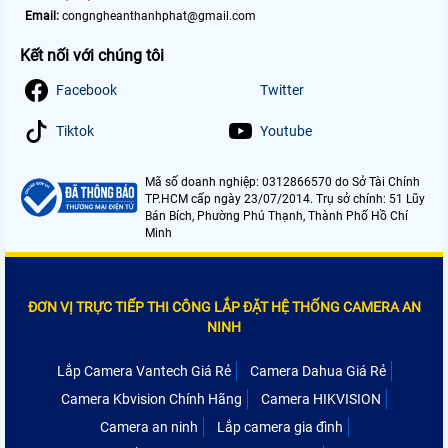
Email:
congngheanthanhphat@gmail.com
Kết nối với chúng tôi
Facebook
Twitter
Tiktok
Youtube
Mã số doanh nghiệp: 0312866570 do Sở Tài Chính
TP.HCM cấp ngày 23/07/2014. Trụ sở chính: 51 Lũy
Bán Bích, Phường Phú Thạnh, Thành Phố Hồ Chí
Minh
ĐƠN VỊ TRỰC TIẾP THI CÔNG LẮP ĐẶT HỆ THỐNG CAMERA AN
NINH
Lắp Camera Vantech Giá Rẻ
Camera Dahua Giá Rẻ
Camera Kbvision Chính Hãng
Camera HIKVISION
Camera an ninh
Lắp camera gia đình