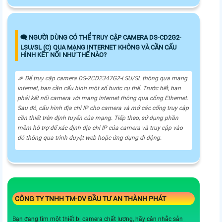
🗨️ NGƯỜI DÙNG CÓ THỂ TRUY CẬP CAMERA DS-CD2G2-
LSU/SL (C) QUA MẠNG INTERNET KHÔNG VÀ CẦN CẤU
HÌNH KẾT NỐI NHƯ THẾ NÀO?
️🎉 Để truy cập camera DS-2CD2347G2-LSU/SL thông qua mạng
internet, bạn cần cấu hình một số bước cụ thể. Trước hết, bạn
phải kết nối camera với mạng internet thông qua cổng Ethernet.
Sau đó, cấu hình địa chỉ IP cho camera và mở các cổng truy cập
cần thiết trên định tuyến của mạng. Tiếp theo, sử dụng phần
mềm hỗ trợ để xác định địa chỉ IP của camera và truy cập vào
đó thông qua trình duyệt web hoặc ứng dụng di động.
CÔNG TY TNHH TM-DV ĐẦU TƯ AN THÀNH PHÁT
Bạn đang tìm một thiết bị camera chất lượng, hãy cân nhắc sản