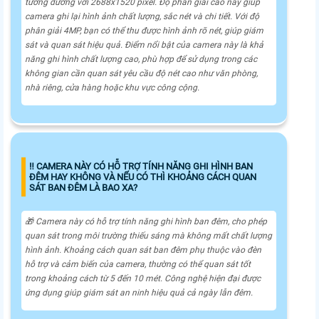
tương đương với 2688x1520 pixel. Độ phân giải cao này giúp
camera ghi lại hình ảnh chất lượng, sắc nét và chi tiết. Với độ
phân giải 4MP, bạn có thể thu được hình ảnh rõ nét, giúp giám
sát và quan sát hiệu quả. Điểm nổi bật của camera này là khả
năng ghi hình chất lượng cao, phù hợp để sử dụng trong các
không gian cần quan sát yêu cầu độ nét cao như văn phòng,
nhà riêng, cửa hàng hoặc khu vực công cộng.
‼️ CAMERA NÀY CÓ HỖ TRỢ TÍNH NĂNG GHI HÌNH BAN
ĐÊM HAY KHÔNG VÀ NẾU CÓ THÌ KHOẢNG CÁCH QUAN
SÁT BAN ĐÊM LÀ BAO XA?
🎁 Camera này có hỗ trợ tính năng ghi hình ban đêm, cho phép
quan sát trong môi trường thiếu sáng mà không mất chất lượng
hình ảnh. Khoảng cách quan sát ban đêm phụ thuộc vào đèn
hỗ trợ và cảm biến của camera, thường có thể quan sát tốt
trong khoảng cách từ 5 đến 10 mét. Công nghệ hiện đại được
ứng dụng giúp giám sát an ninh hiệu quả cả ngày lẫn đêm.