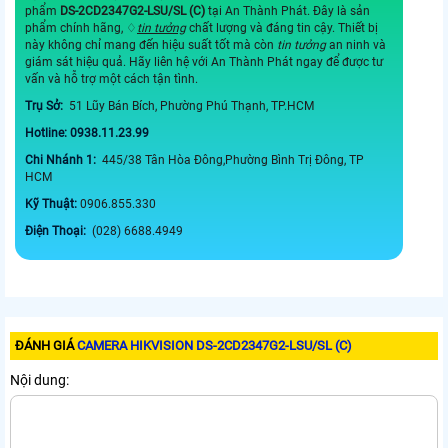
phẩm
DS-2CD2347G2-LSU/SL (C)
tại An Thành Phát. Đây là sản
phẩm chính hãng, ♢
tin tưởng
chất lượng và đáng tin cậy. Thiết bị
này không chỉ mang đến hiệu suất tốt mà còn
tin tưởng
an ninh và
giám sát hiệu quả. Hãy liên hệ với An Thành Phát ngay để được tư
vấn và hỗ trợ một cách tận tình.
Trụ Sở:
51 Lũy Bán Bích, Phường Phú Thạnh, TP.HCM
Hotline: 0938.11.23.99
Chi Nhánh 1:
445/38 Tân Hòa Đông,Phường Bình Trị Đông, TP
HCM
Kỹ Thuật:
0906.855.330
Điện Thoại:
(028) 6688.4949
ĐÁNH GIÁ
CAMERA HIKVISION DS-2CD2347G2-LSU/SL (C)
Nội dung: