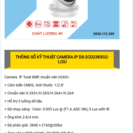
THÔNG SỐ KỸ THUẬT CAMERA IP DS-2CD2383G2-
LI2U
Camera IP Turet 8MP, chuẩn nén H265+
+ Cảm biến CMOS, kích thước: 1/2.8"
+ Chuẩn nén H.265+/H.265/H.264+/H.264
+ Hỗ trợ 3 luồng dữ liệu
+ Độ nhạy sáng : Color: 0.005 Lux @ (F1.6, AGC ON), 0 Lux with IR
+ Ông kính 2.8/4 mm
+ Độ phân giải: 3840 × 2160@20fps