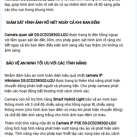
tạp, giúp hình ảnh luôn rõ nét dù có sự chênh lệch lớn về độ sáng giữa
các khu vực trong khung hình.
GIÁM SÁT HÌNH ẢNH RÕ NÉT NGÀY CẢ KHI BAN ĐÊM
Camera quan sát DS-2CD2383G2-LI2U
được trang bị đèn hồng ngoại
với tầm quan sát lên đến 30m, cho phép giám sát hình ảnh rõ ràng chi
tiết ngay cả khi ban đêm điều kiện ánh sáng yếu hay thậm chí không có
ánh sáng.
BẢO VỆ AN NINH TỐI ƯU VỚI CÁC TÍNH NĂNG
Nhằm đảm bảo an ninh toàn diện hiệu quả nhất
camera IP
Hikvision DS-2CD2383G2-LI2U
được trang bị thêm khả năng phát hiện
chuyển động phân biệt người và phương tiện. Cho phép camera phát
hiện các hoạt động bất thường một cách chính xác.
Camera còn hỗ trợ tính năng
Smart Hybrid Light
bảo vệ an ninh ban
thông minh với 3 chế độ chiếu sáng như hồng ngoại IR, chiếu sáng
thông minh (cho hình ảnh ban đêm có màu khi phát hiện chuyển động)
và chế độ đèn ánh sáng trắng cho hình ảnh ban đêm có màu.
Thêm một tính năng nữa đó là
Camera IP POE DS-2CD2383G2-LI2U
cũng tích hợp tính năng phát hiện vượt hàng rào ảo và phát hiện xâm
nhập. Tính năng này cho phép bạn thiết lập các vùng bảo vệ ảo, cảnh