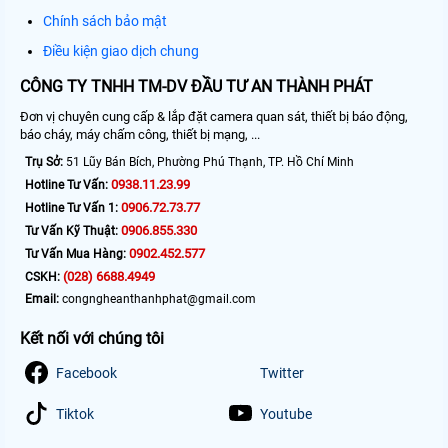
Chính sách bảo mật
Điều kiện giao dịch chung
CÔNG TY TNHH TM-DV ĐẦU TƯ AN THÀNH PHÁT
Đơn vị chuyên cung cấp & lắp đặt camera quan sát, thiết bị báo động,
báo cháy, máy chấm công, thiết bị mạng, ...
Trụ Sở:
51 Lũy Bán Bích, Phường Phú Thạnh, TP. Hồ Chí Minh
0938.11.23.99
Hotline Tư Vấn:
0906.72.73.77
Hotline Tư Vấn 1:
0906.855.330
Tư Vấn Kỹ Thuật:
0902.452.577
Tư Vấn Mua Hàng:
(028) 6688.4949
CSKH:
Email:
congngheanthanhphat@gmail.com
Kết nối với chúng tôi
Facebook
Twitter
Tiktok
Youtube