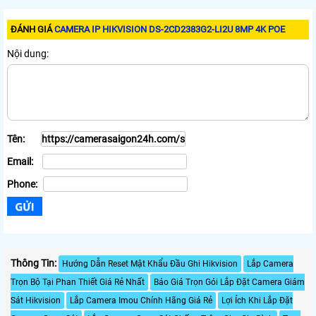
ĐÁNH GIÁ
CAMERA IP HIKVISION DS-2CD2383G2-LI2U 8MP 4K POE
Nội dung:
Tên:
Email:
Phone:
Thông Tin:
Hướng Dẫn Reset Mật Khẩu Đầu Ghi Hikvision
Lắp Camera
Trọn Bộ Tại Phan Thiết Giá Rẻ Nhất
Báo Giá Trọn Gói Lắp Đặt Camera Giám
Sát Hikvision
Lắp Camera Imou Chính Hãng Giá Rẻ
Lợi Ích Khi Lắp Đặt