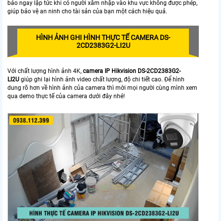
báo ngay lập tức khi có người xâm nhập vào khu vực không được phép,
giúp bảo vệ an ninh cho tài sản của bạn một cách hiệu quả.
HÌNH ẢNH GHI HÌNH THỰC TẾ CAMERA DS-
2CD2383G2-LI2U
Với chất lượng hình ảnh 4K,
camera IP Hikvision DS-2CD2383G2-
LI2U
giúp ghi lại hình ảnh video chất lượng, độ chi tiết cao. Để hình
dung rõ hơn về hình ảnh của camera thì mời mọi người cùng mình xem
qua demo thực tế của camera dưới đây nhé!