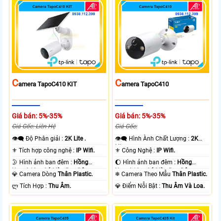
C
C
Amera TapoC410 KIT
Amera TapoC410
Giá bán: 5%-35%
Giá bán: 5%-35%
Giá Gốc: Liên Hệ
Giá Gốc:
👁️‍🗨 Độ Phân giải :
2K Lite .
👁️‍🗨 Hình Ành Chất Lượng :
2K
Lite .
⚜️ Tích hợp công nghệ :
IP Wifi.
⚜️ Công Nghệ :
IP Wifi.
🌛 Hình ảnh ban đêm :
Hồng
🌔 Hình ảnh ban đêm :
Hồng
Ngoại 10m Có Màu Ban Ðêm.
Ngoại 10m Có Màu Ban Ðêm.
💎 Camera Dòng
Thân Plastic.
❄ Camera Theo Mẫu
Thân Plastic.
️ლ Tích Hợp :
Thu Âm.
️💎 Điểm Nỗi Bật :
Thu Âm Và Loa.