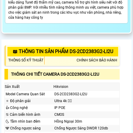
kiểu dáng Turet độ thẩm mỹ cao, camera hỗ trợ ghi hình siêu nét với độ
phân giải 8MP. Với nhiều tính năng thông minh ưu việt, camera phù hợp
cho việc giám sát an ninh trong các khu vực như văn phòng, nhà riêng,
cửa hàng hay công ty
📖 THÔNG TIN SẢN PHẨM DS-2CD2383G2-LI2U
THÔNG SỐ KỸ THUẬT
CHÍNH SÁCH BẢO HÀNH
THÔNG CHI TIẾT CAMERA DS-2CD2383G2-LI2U
Sản Xuất
Hikvision
Model Camera Quan Sát
DS-2CD2383G2-LI2U
🔅 Độ phân giải
Ultra 4k 👍🏾
👍 Công nghệ
IP POE
♋ Cảm biến hình ảnh
CMOS
🌜 Tầm nhìn ban đêm
Hồng Ngoại 30m
🕎 Chống ngược sáng
Chống Ngược Sáng DWDR 120db