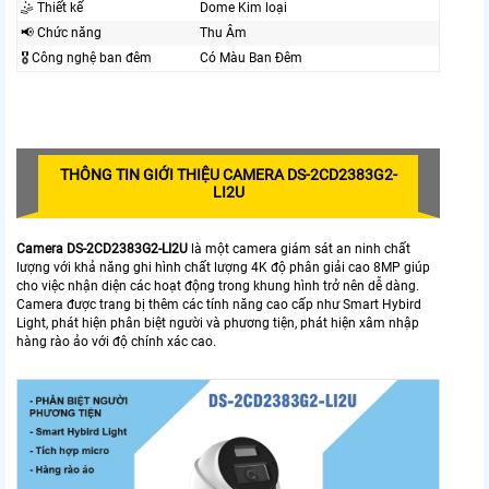
🤹 Thiết kế
Dome Kim loại
📢 Chức năng
Thu Âm
🎖️ Công nghệ ban đêm
Có Màu Ban Ðêm
THÔNG TIN GIỚI THIỆU CAMERA DS-2CD2383G2-
LI2U
Camera DS-2CD2383G2-LI2U
là một camera giám sát an ninh chất
lượng với khả năng ghi hình chất lượng 4K độ phân giải cao 8MP giúp
cho việc nhận diện các hoạt động trong khung hình trở nên dễ dàng.
Camera được trang bị thêm các tính năng cao cấp như Smart Hybird
Light, phát hiện phân biệt người và phương tiện, phát hiện xâm nhập
hàng rào ảo với độ chính xác cao.