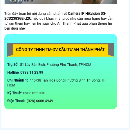
Trên đây toàn bộ nội dung sản phẩm về
Camera IP Hikvision DS-
2CD2383G2-LI2U
, nếu quý khách hàng có nhu cầu mua hàng hay cần
tư vấn thêm hãy liên hệ ngay cho An Thành Phát qua phần thông tin
bên dưới nhé!
CÔNG TY TNHH TM-DV ĐẦU TƯ AN THÀNH PHÁT
Trụ Sở:
51 Lũy Bán Bích, Phường Phú Thạnh, TP.HCM
Hotline: 0938.11.23.99
Chi Nhánh 1:
445/38 Tân Hòa Đông,Phường Bình Trị Đông, TP
HCM
Kỹ Thuật:
0906.855.330
Điện Thoại:
(028) 6688.4949