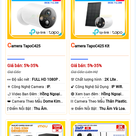
C
C
Amera TapoC425
Amera TapoC425 Kit
Giá bán: 5%-35%
Giá bán: 5%-35%
Giá Gốc:
Giá Gốc: Liên Hệ
️👀 Độ sắc nét :
FULL HD 1080P .
💯 Chất lượng hình :
2K Lite .
⚜️ Công Nghệ Camera :
IP.
🌠 Công Nghệ Sử Dụng :
IP Wifi.
🌙 Video Ban Đêm :
Hồng Ngoại
🔴 Xem ban đêm :
Hồng Ngoại
10m Hồng Ngoại SMD.
15m Có Màu Ban Ðêm.
👑 Camera Theo Mẫu
Dome Kim
⛓ Camera Theo Mẫu
Thân Plastic.
loại + Nhựa.
️ƒ Điểm Nỗi Bật :
Thu Âm.
️☣️ Điểm Nỗi Bật :
Thu Âm Và Loa.