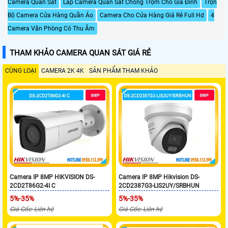
Camera Quan Sát
Lắp Camera Quan Sát Chống Trộm Cho Gia Đình
Trọn
Bộ Camera Cửa Hàng Quần Áo
Camera Cho Cửa Hàng Giá Rẻ Full Hd
4
Camera Văn Phòng Có Thu Âm
THAM KHẢO CAMERA QUAN SÁT GIÁ RẺ
CÙNG LOẠI
CAMERA 2K 4K
SẢN PHẨM THAM KHẢO
Camera IP 8MP HIKVISION DS-
Camera IP 8MP Hikvision DS-
2CD2T86G2-4I C
2CD2387G3-LIS2UY/SRBHUN
5%-35%
5%-35%
Giá Gốc: Liên hệ
Giá Gốc: Liên hệ