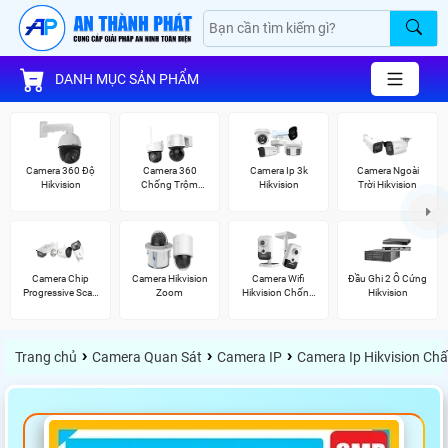
DANH MỤC SẢN PHẨM
Camera 360 Độ
Camera 360
Camera Ip 3k
Camera Ngoài
Hikvision
Chống Trộm
Hikvision
Trời Hikvision
Hikvision
Camera Chip
Camera Hikvision
Camera Wifi
Đầu Ghi 2 Ổ Cứng
Progressive Scan
Zoom
Hikvision Chống
Hikvision
CMOS Hikvision
Trộm
›
›
›
Trang chủ
Camera Quan Sát
Camera IP
Camera Ip Hikvision Ch