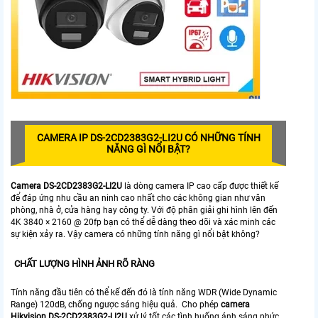
CAMERA IP DS-2CD2383G2-LI2U CÓ NHỮNG TÍNH
NĂNG GÌ NỔI BẬT?
Camera DS-2CD2383G2-LI2U
là dòng camera IP cao cấp được thiết kế
để đáp ứng nhu cầu an ninh cao nhất cho các không gian như văn
phòng, nhà ở, cửa hàng hay công ty. Với độ phân giải ghi hình lên đến
4K 3840 × 2160 @ 20fp bạn có thể dễ dàng theo dõi và xác minh các
sự kiện xảy ra. Vậy camera có những tính năng gì nổi bật không?
CHẤT LƯỢNG HÌNH ẢNH RÕ RÀNG
Tính năng đầu tiên có thể kế đến đó là tính năng WDR (Wide Dynamic
Range) 120dB, chống ngược sáng hiệu quả. Cho phép
camera
Hikvision DS-2CD2383G2-LI2U
xử lý tốt các tình huống ánh sáng phức