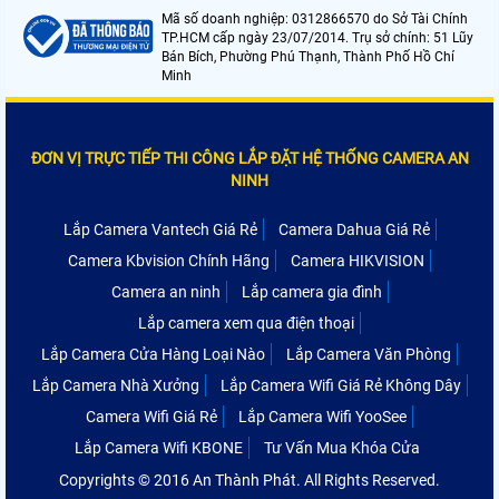
Mã số doanh nghiệp: 0312866570 do Sở Tài Chính
TP.HCM cấp ngày 23/07/2014. Trụ sở chính: 51 Lũy
Bán Bích, Phường Phú Thạnh, Thành Phố Hồ Chí
Minh
ĐƠN VỊ TRỰC TIẾP THI CÔNG LẮP ĐẶT HỆ THỐNG CAMERA AN
NINH
Lắp Camera Vantech Giá Rẻ
Camera Dahua Giá Rẻ
Camera Kbvision Chính Hãng
Camera HIKVISION
Camera an ninh
Lắp camera gia đình
Lắp camera xem qua điện thoại
Lắp Camera Cửa Hàng Loại Nào
Lắp Camera Văn Phòng
Lắp Camera Nhà Xưởng
Lắp Camera Wifi Giá Rẻ Không Dây
Camera Wifi Giá Rẻ
Lắp Camera Wifi YooSee
Lắp Camera Wifi KBONE
Tư Vấn Mua Khóa Cửa
Copyrights © 2016 An Thành Phát. All Rights Reserved.