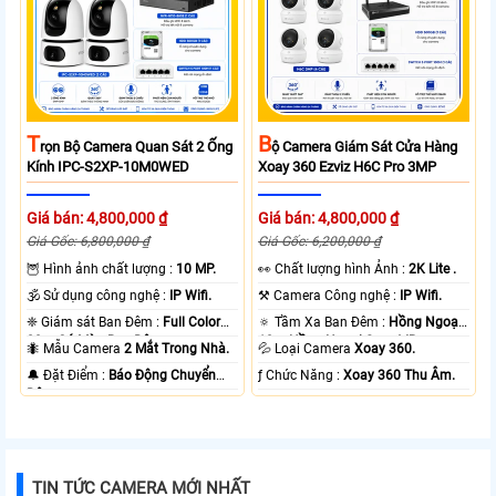
T
B
Rọn Bộ Camera Quan Sát 2 Ống
Ộ Camera Giám Sát Cửa Hàng
Kính IPC-S2XP-10M0WED
Xoay 360 Ezviz H6C Pro 3MP
Giá bán: 4,800,000 ₫
Giá bán: 4,800,000 ₫
Giá Gốc: 6,800,000 ₫
Giá Gốc: 6,200,000 ₫
🦉 Hình ảnh chất lượng :
10 MP.
️👀 Chất lượng hình Ảnh :
2K Lite .
🕉️ Sử dụng công nghệ :
IP Wifi.
⚒ Camera Công nghệ :
IP Wifi.
❈ Giám sát Ban Đêm :
Full Color
🔅 Tầm Xa Ban Đêm :
Hồng Ngoại
20m Có Màu Ban Ðêm.
10m Hồng Ngoại Smart IR.
🐜 Mẫu Camera
2 Mắt Trong Nhà.
💦 Loại Camera
Xoay 360.
️🔔 Đặt Điểm :
Báo Động Chuyển
️ƒ Chức Năng :
Xoay 360 Thu Âm.
Động.
TIN TỨC CAMERA MỚI NHẤT