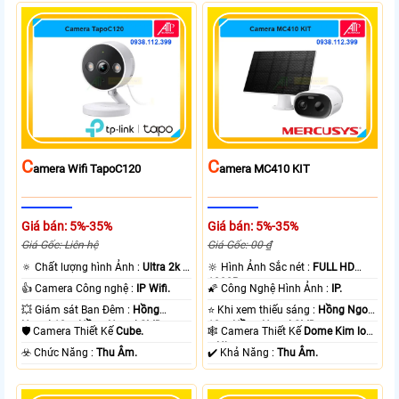
C
C
Amera Wifi TapoC120
Amera MC410 KIT
Giá bán: 5%-35%
Giá bán: 5%-35%
Giá Gốc: Liên hệ
Giá Gốc: 00 ₫
🔅 Chất lượng hình Ảnh :
Ultra 2k +
🔆 Hình Ảnh Sắc nét :
FULL HD
.
1080P .
👍 Camera Công nghệ :
IP Wifi.
🌠 Công Nghệ Hình Ảnh :
IP.
💥 Giám sát Ban Đêm :
Hồng
⭐ Khi xem thiếu sáng :
Hồng Ngoại
Ngoại 10m Hồng Ngoại SMD.
10m Hồng Ngoại SMD.
🛡 Camera Thiết Kế
Cube.
🕸️ Camera Thiết Kế
Dome Kim loại
+ Nhựa.
️☣️ Chức Năng :
Thu Âm.
️✔️ Khả Năng :
Thu Âm.