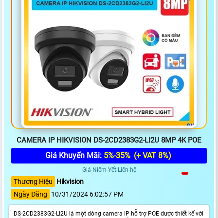
CAMERA IP HIKVISION DS-2CD2383G2-LI2U 8MP 4K POE
Giá Khuyến Mãi:
5%-35%
(+ VAT 8%)
Giá Niêm Yết:Liên hệ
Thương Hiệu
Hikvision
Ngày Đăng
10/31/2024 6:02:57 PM
DS-2CD2383G2-LI2U là một dòng camera IP hỗ trợ POE được thiết kế với