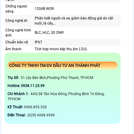
Chống ngược
120dB WDR
sáng
Phân biệt người và xe, giảm báo động giả do vật
Công nghệ AI
nuôi, lá cây,...
Công nghệ hình
BLC, HLC, 3D DNR
ảnh
Chuẩn bảo vệ
IP67
Âm thanh
Tích hợp micro kép thu âm (-2U)
CÔNG TY TNHH TM-DV ĐẦU TƯ AN THÀNH PHÁT
Trụ Sở:
51 Lũy Bán Bích,Phường Phú Thạnh, TP.HCM
Hotline: 0938.11.23.99
Chi Nhánh 1:
445/38 Tân Hòa Đông, Phường Bình Trị Đông,
TP.HCM
Kỹ Thuật:
0906.855.330
Điện Thoại:
(028) 6688.4949