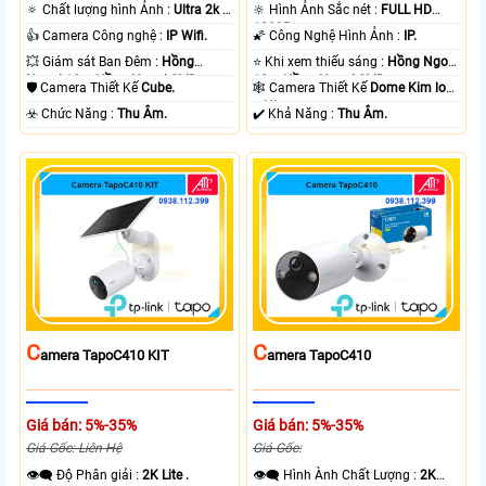
🔅 Chất lượng hình Ảnh :
Ultra 2k +
🔆 Hình Ảnh Sắc nét :
FULL HD
.
1080P .
👍 Camera Công nghệ :
IP Wifi.
🌠 Công Nghệ Hình Ảnh :
IP.
💥 Giám sát Ban Đêm :
Hồng
⭐ Khi xem thiếu sáng :
Hồng Ngoại
Ngoại 10m Hồng Ngoại SMD.
10m Hồng Ngoại SMD.
🛡 Camera Thiết Kế
Cube.
🕸️ Camera Thiết Kế
Dome Kim loại
+ Nhựa.
️☣️ Chức Năng :
Thu Âm.
️✔️ Khả Năng :
Thu Âm.
C
C
Amera TapoC410 KIT
Amera TapoC410
Giá bán: 5%-35%
Giá bán: 5%-35%
Giá Gốc: Liên Hệ
Giá Gốc:
👁️‍🗨 Độ Phân giải :
2K Lite .
👁️‍🗨 Hình Ành Chất Lượng :
2K