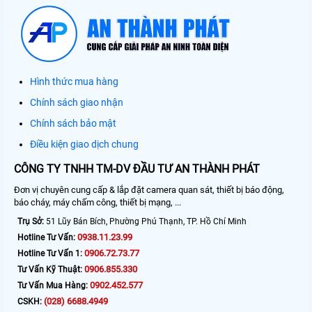
Hình thức mua hàng
Chính sách giao nhận
Chính sách bảo mật
Điều kiện giao dịch chung
CÔNG TY TNHH TM-DV ĐẦU TƯ AN THÀNH PHÁT
Đơn vị chuyên cung cấp & lắp đặt camera quan sát, thiết bị báo động,
báo cháy, máy chấm công, thiết bị mạng, ...
Trụ Sở:
51 Lũy Bán Bích, Phường Phú Thạnh, TP. Hồ Chí Minh
0938.11.23.99
Hotline Tư Vấn:
0906.72.73.77
Hotline Tư Vấn 1:
0906.855.330
Tư Vấn Kỹ Thuật:
0902.452.577
Tư Vấn Mua Hàng:
(028) 6688.4949
CSKH: