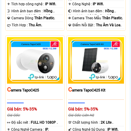
Lite .
⚜️ Tích hợp công nghệ :
IP Wifi.
⚜️ Công Nghệ :
IP Wifi.
🌛 Hình ảnh ban đêm :
Hồng
🌔 Hình ảnh ban đêm :
Hồng
Ngoại 10m Có Màu Ban Ðêm.
Ngoại 10m Có Màu Ban Ðêm.
💎 Camera Dòng
Thân Plastic.
❄ Camera Theo Mẫu
Thân Plastic.
️ლ Tích Hợp :
Thu Âm.
️💎 Điểm Nỗi Bật :
Thu Âm Và Loa.
C
C
Amera TapoC425
Amera TapoC425 Kit
Giá bán: 5%-35%
Giá bán: 5%-35%
Giá Gốc:
Giá Gốc: Liên Hệ
️👀 Độ sắc nét :
FULL HD 1080P .
💯 Chất lượng hình :
2K Lite .
⚜️ Công Nghệ Camera :
IP.
🌠 Công Nghệ Sử Dụng :
IP Wifi.