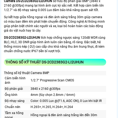
Camera DS-2CD2383G2-LI2UHUN
sở hữu độ phân giải 8MP (3840 x
2160 @30fps) mang lại hình ảnh cực kỳ sắc nét. Kết hợp cảm biến lớn
1/2.7" và độ nhạy sáng 0.005 Lux đảm bảo khả năng quan sát tốt.
Sự kết hợp giữa hồng ngoại và đèn ánh sáng trắng 30m giúp camera
có màu ban đêm khi phát hiện chuyển động. Công nghệ AI thông minh
giúp phân biệt chính xác người và xe, loại bỏ hoàn toàn các báo động
giả do vật nuôi hay lá cây.
DS-2CD2383G2-LI2UHUN
tích hợp chống ngược sáng 120dB WDR cùng
BLC, HLC, 3D DNR giúp hình ảnh luôn cân bằng, rõ ràng. Đặc biệt, hệ
thống micro kép (-2U) cao cấp cho khả năng thu âm trung thực, đi kèm
chuẩn chống nước IP67 bền bỉ vượt trội.
THÔNG SỐ KỸ THUẬT DS-2CD2383G2-LI2UHUN
Thông số kỹ thuật Camera 8MP
Cảm biến hình
1/2.7" Progressive Scan CMOS
ảnh
Độ phân giải
3840 x 2160 @30fps
Ống kính
4mm (tùy chọn 2.8mm / 6mm)
Độ nhạy sáng
Color: 0.005 Lux @(F1.6, AGC ON), 0 Lux khi bật IR
Chuẩn nén
H.265+, H.265, H.264+, H.264
Tầm xa hồng
Hồng ngoại & đèn ánh sáng trắng lên đến 30m
ngoại