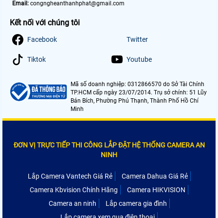
Email:
congngheanthanhphat@gmail.com
Kết nối với chúng tôi
Facebook
Twitter
Tiktok
Youtube
Mã số doanh nghiệp: 0312866570 do Sở Tài Chính
TP.HCM cấp ngày 23/07/2014. Trụ sở chính: 51 Lũy
Bán Bích, Phường Phú Thạnh, Thành Phố Hồ Chí
Minh
ĐƠN VỊ TRỰC TIẾP THI CÔNG LẮP ĐẶT HỆ THỐNG CAMERA AN
NINH
Lắp Camera Vantech Giá Rẻ
Camera Dahua Giá Rẻ
Camera Kbvision Chính Hãng
Camera HIKVISION
Camera an ninh
Lắp camera gia đình
Lắp camera xem qua điện thoại