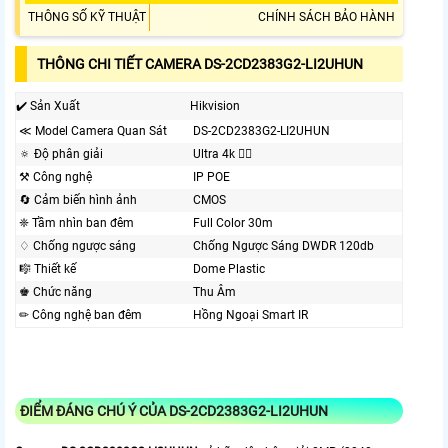
THÔNG SỐ KỸ THUẬT
CHÍNH SÁCH BẢO HÀNH
THÔNG CHI TIẾT CAMERA DS-2CD2383G2-LI2UHUN
✔️ Sản Xuất
Hikvision
≪ Model Camera Quan Sát
DS-2CD2383G2-LI2UHUN
🔅 Độ phân giải
Ultra 4k 👍🏾
⚒ Công nghệ
IP POE
🔄 Cảm biến hình ảnh
CMOS
❈ Tầm nhìn ban đêm
Full Color 30m
♢ Chống ngược sáng
Chống Ngược Sáng DWDR 120db
🎼️ Thiết kế
Dome Plastic
♚ Chức năng
Thu Âm
✏ Công nghệ ban đêm
Hồng Ngoại Smart IR
ĐIỂM ĐÁNG CHÚ Ý CỦA DS-2CD2383G2-LI2UHUN