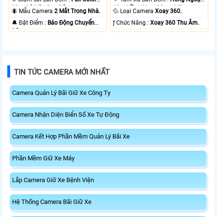
20m Có Màu Ban Ðêm.
10m Hồng Ngoại Smart IR.
🐜 Mẫu Camera
2 Mắt Trong Nhà.
💦 Loại Camera
Xoay 360.
️🔔 Đặt Điểm :
Báo Động Chuyển
️ƒ Chức Năng :
Xoay 360 Thu Âm.
Động.
TIN TỨC CAMERA MỚI NHẤT
Camera Quản Lý Bãi Giữ Xe Công Ty
Camera Nhận Diện Biển Số Xe Tự Động
Camera Kết Hợp Phần Mềm Quản Lý Bãi Xe
Phần Mềm Giữ Xe Máy
Lắp Camera Giữ Xe Bệnh Viện
Hệ Thống Camera Bãi Giữ Xe