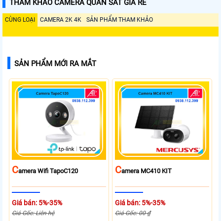
THAM KHẢO CAMERA QUAN SÁT GIÁ RẺ
CÙNG LOẠI
CAMERA 2K 4K
SẢN PHẨM THAM KHẢO
SẢN PHẨM MỚI RA MẮT
C
C
Amera Wifi TapoC120
Amera MC410 KIT
Giá bán: 5%-35%
Giá bán: 5%-35%
Giá Gốc: Liên hệ
Giá Gốc: 00 ₫