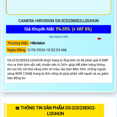
CAMERA HIKVISION DS-2CD2383G2-LI2UHUN
Giá Khuyến Mãi:
5%-35%
(+ VAT 8%)
Giá Niêm Yết:
Thương Hiệu
Hikvision
Ngày Đăng
5/29/2026 10:52:33 AM
DS-2CD2383G2-LI2UHUN được trang bị ống kính có độ phân giải 8.0MP
cho ra hình ảnh sắc nét, chuẩn nén H.265+ giúp tiết kiệm băng thông
khi lưu trữ, với khả năng nhìn có màu vào ban đêm 30m, chống ngược
sáng WDR 120dB, trang bị tính năng AI giúp phân việt người và xe, giảm
báo động ảo.
📖 THÔNG TIN SẢN PHẨM DS-2CD2383G2-
LI2UHUN