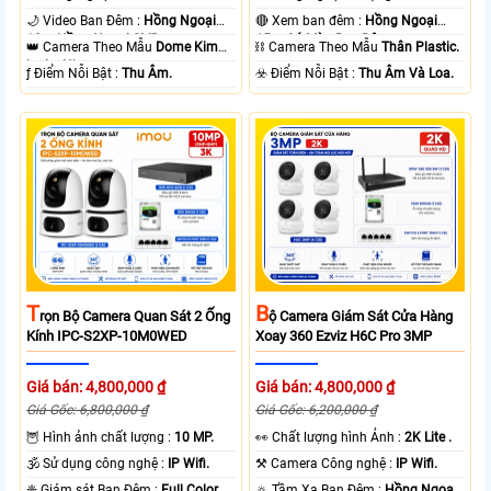
🌙 Video Ban Đêm :
Hồng Ngoại
🔴 Xem ban đêm :
Hồng Ngoại
10m Hồng Ngoại SMD.
15m Có Màu Ban Ðêm.
👑 Camera Theo Mẫu
Dome Kim
⛓ Camera Theo Mẫu
Thân Plastic.
loại + Nhựa.
️ƒ Điểm Nỗi Bật :
Thu Âm.
️☣️ Điểm Nỗi Bật :
Thu Âm Và Loa.
T
B
Rọn Bộ Camera Quan Sát 2 Ống
Ộ Camera Giám Sát Cửa Hàng
Kính IPC-S2XP-10M0WED
Xoay 360 Ezviz H6C Pro 3MP
Giá bán: 4,800,000 ₫
Giá bán: 4,800,000 ₫
Giá Gốc: 6,800,000 ₫
Giá Gốc: 6,200,000 ₫
🦉 Hình ảnh chất lượng :
10 MP.
️👀 Chất lượng hình Ảnh :
2K Lite .
🕉️ Sử dụng công nghệ :
IP Wifi.
⚒ Camera Công nghệ :
IP Wifi.
❈ Giám sát Ban Đêm :
Full Color
🔅 Tầm Xa Ban Đêm :
Hồng Ngoại