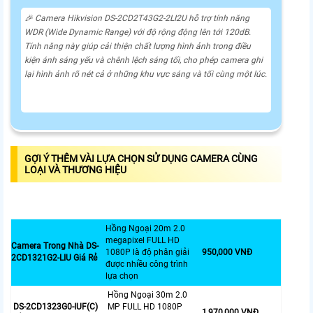
️🎉 Camera Hikvision DS-2CD2T43G2-2LI2U hỗ trợ tính năng
WDR (Wide Dynamic Range) với độ rộng động lên tới 120dB.
Tính năng này giúp cải thiện chất lượng hình ảnh trong điều
kiện ánh sáng yếu và chênh lệch sáng tối, cho phép camera ghi
lại hình ảnh rõ nét cả ở những khu vực sáng và tối cùng một lúc.
GỢI Ý THÊM VÀI LỰA CHỌN SỬ DỤNG CAMERA CÙNG
LOẠI VÀ THƯƠNG HIỆU
Hồng Ngoại 20m 2.0
megapixel FULL HD
Camera Trong Nhà DS-
1080P là độ phân giải
950,000 VNĐ
2CD1321G2-LIU Giá Rẻ
được nhiều công trình
lựa chọn
Hồng Ngoại 30m 2.0
DS-2CD1323G0-IUF(C)
MP FULL HD 1080P
1,970,000 VNĐ