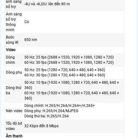
ánh sáng
-4LI và -4LI2U: lên đến 80 m
bổ trợ
Ánh sáng
bổ trợ
Có
thông
minh
Bước
850 nm
sóng IR
Video
Dòng
50 Hz: 25 fps (2688 × 1520, 1920 × 1080, 1280 × 720)
chính
60 Hz: 30 fps (2688 × 1520, 1920 × 1080, 1280 × 720)
50 Hz: 25 fps (1280 × 720, 640 × 480, 640 × 360)
Dòng phụ
60 Hz: 30 fps (1280 × 720, 640 × 480, 640 × 360)
50 Hz: 10 fps (1920 × 1080, 1280 × 720, 640 × 480, 640 ×
Dòng thứ
360)
ba
60 Hz: 10 fps (1920 × 1080, 1280 × 720, 640 × 480, 640 ×
360)
Dòng chính: H.265/H.264/H.264+/H.265+
Nén video
Dòng phụ: H.265/H.264/MJPEG
Dòng thứ ba: H.265/H.264
Tốc độ bit
32 Kbps đến 8 Mbps
video
Âm thanh