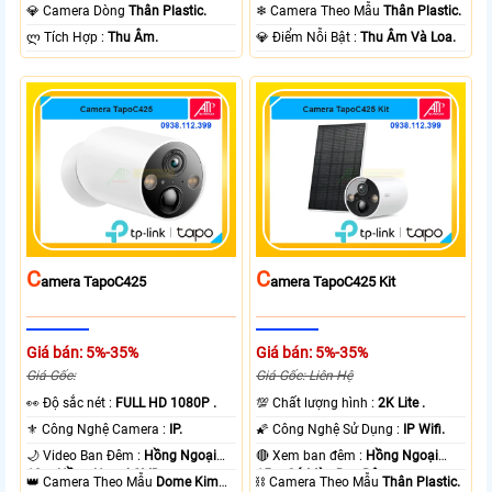
Ngoại 10m Có Màu Ban Ðêm.
Ngoại 10m Có Màu Ban Ðêm.
💎 Camera Dòng
Thân Plastic.
❄ Camera Theo Mẫu
Thân Plastic.
️ლ Tích Hợp :
Thu Âm.
️💎 Điểm Nỗi Bật :
Thu Âm Và Loa.
C
C
Amera TapoC425
Amera TapoC425 Kit
Giá bán: 5%-35%
Giá bán: 5%-35%
Giá Gốc:
Giá Gốc: Liên Hệ
️👀 Độ sắc nét :
FULL HD 1080P .
💯 Chất lượng hình :
2K Lite .
⚜️ Công Nghệ Camera :
IP.
🌠 Công Nghệ Sử Dụng :
IP Wifi.
🌙 Video Ban Đêm :
Hồng Ngoại
🔴 Xem ban đêm :
Hồng Ngoại
10m Hồng Ngoại SMD.
15m Có Màu Ban Ðêm.
👑 Camera Theo Mẫu
Dome Kim
⛓ Camera Theo Mẫu
Thân Plastic.