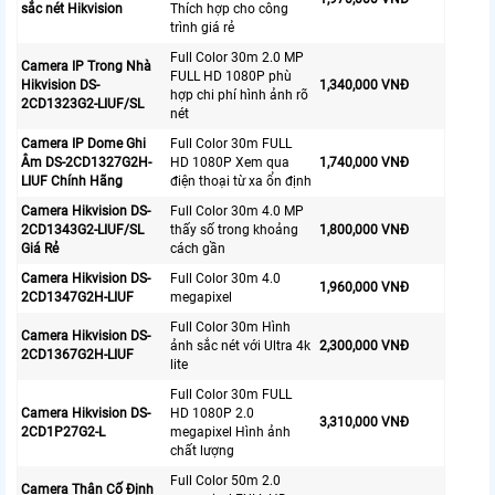
sắc nét Hikvision
Thích hợp cho công
trình giá rẻ
Full Color 30m 2.0 MP
Camera IP Trong Nhà
FULL HD 1080P phù
Hikvision DS-
1,340,000 VNĐ
hợp chi phí hình ảnh rõ
2CD1323G2-LIUF/SL
nét
Camera IP Dome Ghi
Full Color 30m FULL
Âm DS-2CD1327G2H-
HD 1080P Xem qua
1,740,000 VNĐ
LIUF Chính Hãng
điện thoại từ xa ổn định
Camera Hikvision DS-
Full Color 30m 4.0 MP
2CD1343G2-LIUF/SL
thấy số trong khoảng
1,800,000 VNĐ
Giá Rẻ
cách gần
Camera Hikvision DS-
Full Color 30m 4.0
1,960,000 VNĐ
2CD1347G2H-LIUF
megapixel
Full Color 30m Hình
Camera Hikvision DS-
ảnh sắc nét với Ultra 4k
2,300,000 VNĐ
2CD1367G2H-LIUF
lite
Full Color 30m FULL
Camera Hikvision DS-
HD 1080P 2.0
3,310,000 VNĐ
2CD1P27G2-L
megapixel Hình ảnh
chất lượng
Full Color 50m 2.0
Camera Thân Cố Định