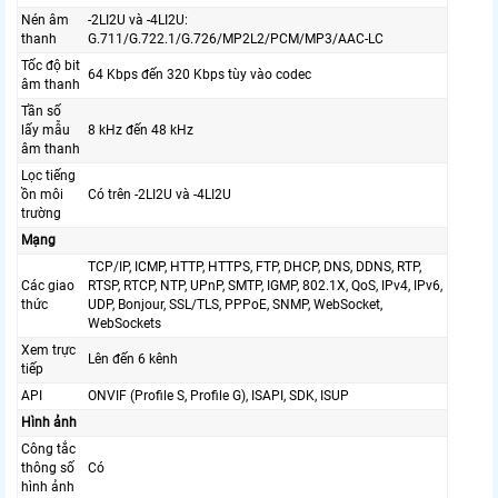
Nén âm
-2LI2U và -4LI2U:
thanh
G.711/G.722.1/G.726/MP2L2/PCM/MP3/AAC-LC
Tốc độ bit
64 Kbps đến 320 Kbps tùy vào codec
âm thanh
Tần số
lấy mẫu
8 kHz đến 48 kHz
âm thanh
Lọc tiếng
ồn môi
Có trên -2LI2U và -4LI2U
trường
Mạng
TCP/IP, ICMP, HTTP, HTTPS, FTP, DHCP, DNS, DDNS, RTP,
Các giao
RTSP, RTCP, NTP, UPnP, SMTP, IGMP, 802.1X, QoS, IPv4, IPv6,
thức
UDP, Bonjour, SSL/TLS, PPPoE, SNMP, WebSocket,
WebSockets
Xem trực
Lên đến 6 kênh
tiếp
API
ONVIF (Profile S, Profile G), ISAPI, SDK, ISUP
Hình ảnh
Công tắc
thông số
Có
hình ảnh