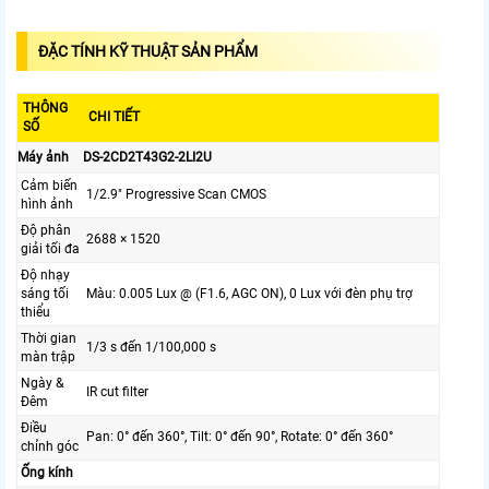
ĐẶC TÍNH KỸ THUẬT SẢN PHẨM
THÔNG
CHI TIẾT
SỐ
Máy ảnh
DS-2CD2T43G2-2LI2U
Cảm biến
1/2.9" Progressive Scan CMOS
hình ảnh
Độ phân
2688 × 1520
giải tối đa
Độ nhạy
sáng tối
Màu: 0.005 Lux @ (F1.6, AGC ON), 0 Lux với đèn phụ trợ
thiểu
Thời gian
1/3 s đến 1/100,000 s
màn trập
Ngày &
IR cut filter
Đêm
Điều
Pan: 0° đến 360°, Tilt: 0° đến 90°, Rotate: 0° đến 360°
chỉnh góc
Ống kính