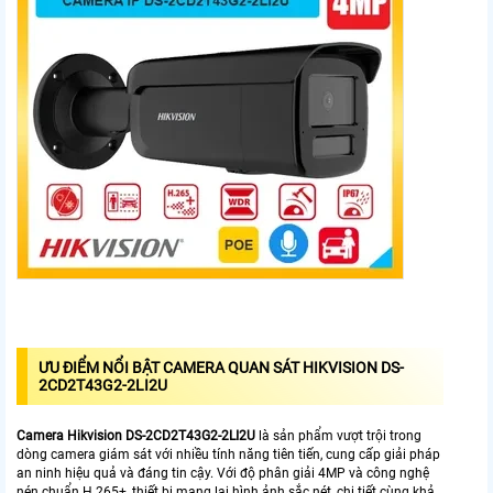
ƯU ĐIỂM NỔI BẬT CAMERA QUAN SÁT HIKVISION DS-
2CD2T43G2-2LI2U
Camera Hikvision DS-2CD2T43G2-2LI2U
là sản phẩm vượt trội trong
dòng camera giám sát với nhiều tính năng tiên tiến, cung cấp giải pháp
an ninh hiệu quả và đáng tin cậy. Với độ phân giải 4MP và công nghệ
nén chuẩn H.265+, thiết bị mang lại hình ảnh sắc nét, chi tiết cùng khả