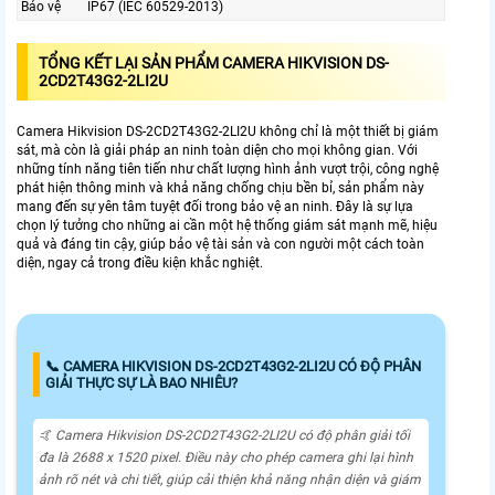
Bảo vệ
IP67 (IEC 60529-2013)
TỔNG KẾT LẠI SẢN PHẨM CAMERA HIKVISION DS-
2CD2T43G2-2LI2U
Camera Hikvision DS-2CD2T43G2-2LI2U không chỉ là một thiết bị giám
sát, mà còn là giải pháp an ninh toàn diện cho mọi không gian. Với
những tính năng tiên tiến như chất lượng hình ảnh vượt trội, công nghệ
phát hiện thông minh và khả năng chống chịu bền bỉ, sản phẩm này
mang đến sự yên tâm tuyệt đối trong bảo vệ an ninh. Đây là sự lựa
chọn lý tưởng cho những ai cần một hệ thống giám sát mạnh mẽ, hiệu
quả và đáng tin cậy, giúp bảo vệ tài sản và con người một cách toàn
diện, ngay cả trong điều kiện khắc nghiệt.
📞 CAMERA HIKVISION DS-2CD2T43G2-2LI2U CÓ ĐỘ PHÂN
GIẢI THỰC SỰ LÀ BAO NHIÊU?
🤙 Camera Hikvision DS-2CD2T43G2-2LI2U có độ phân giải tối
đa là 2688 x 1520 pixel. Điều này cho phép camera ghi lại hình
ảnh rõ nét và chi tiết, giúp cải thiện khả năng nhận diện và giám