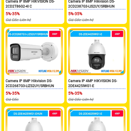
Camera IP 8MP HIKVISION DS-
Camera IP 8MP Hikvision DS-
2CD2T86G2-4I C
2CD2387G3-LIS2UY/SRBHUN
5%-35%
5%-35%
Giá Gốc: Liên hệ
Giá Gốc: Liên hệ
Camera IP 8MP Hikvision DS-
Camera IP 4MP HIKVISION DS-
2CD2687G3-LIZS2UY/SRBHUN
2DE4425IWG1-E
5%-35%
5%-35%
Giá Gốc:
Giá Gốc: Liên hệ