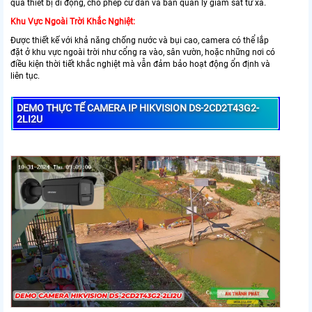
qua thiết bị di động, cho phép cư dân và ban quản lý giám sát từ xa.
Khu Vực Ngoài Trời Khắc Nghiệt:
Được thiết kế với khả năng chống nước và bụi cao, camera có thể lắp
đặt ở khu vực ngoài trời như cổng ra vào, sân vườn, hoặc những nơi có
điều kiện thời tiết khắc nghiệt mà vẫn đảm bảo hoạt động ổn định và
liên tục.
DEMO THỰC TẾ CAMERA IP HIKVISION DS-2CD2T43G2-
2LI2U