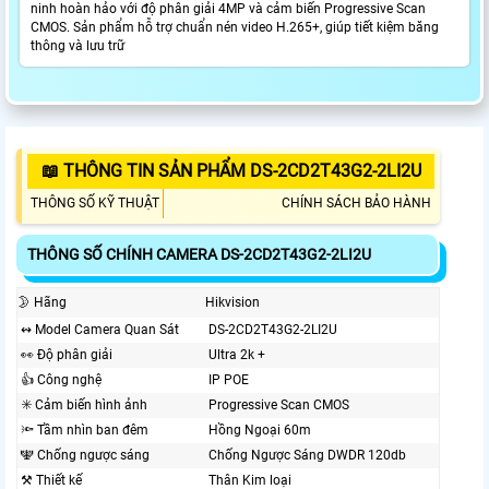
ninh hoàn hảo với độ phân giải 4MP và cảm biến Progressive Scan
CMOS. Sản phẩm hỗ trợ chuẩn nén video H.265+, giúp tiết kiệm băng
thông và lưu trữ
📖 THÔNG TIN SẢN PHẨM DS-2CD2T43G2-2LI2U
THÔNG SỐ KỸ THUẬT
CHÍNH SÁCH BẢO HÀNH
THÔNG SỐ CHÍNH CAMERA DS-2CD2T43G2-2LI2U
🌛 Hãng
Hikvision
↭ Model Camera Quan Sát
DS-2CD2T43G2-2LI2U
️👀 Độ phân giải
Ultra 2k +
👍 Công nghệ
IP POE
✳️ Cảm biến hình ảnh
Progressive Scan CMOS
🔦 Tầm nhìn ban đêm
Hồng Ngoại 60m
🕎 Chống ngược sáng
Chống Ngược Sáng DWDR 120db
⚒ Thiết kế
Thân Kim loại