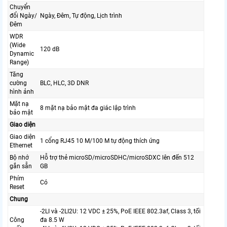
Chuyển
đổi Ngày/
Ngày, Đêm, Tự động, Lịch trình
Đêm
WDR
(Wide
120 dB
Dynamic
Range)
Tăng
cường
BLC, HLC, 3D DNR
hình ảnh
Mặt nạ
8 mặt nạ bảo mật đa giác lập trình
bảo mật
Giao diện
Giao diện
1 cổng RJ45 10 M/100 M tự động thích ứng
Ethernet
Bộ nhớ
Hỗ trợ thẻ microSD/microSDHC/microSDXC lên đến 512
gắn sẵn
GB
Phím
Có
Reset
Chung
-2LI và -2LI2U: 12 VDC ± 25%, PoE IEEE 802.3af, Class 3, tối
Công
đa 8.5 W