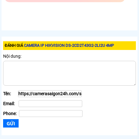
ĐÁNH GIÁ
CAMERA IP HIKVISION DS-2CD2T43G2-2LI2U 4MP
Nội dung:
Tên:
Email:
Phone: