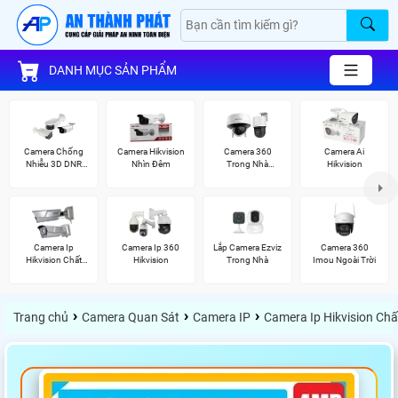
DANH MỤC SẢN PHẨM
Camera Chống
Camera Hikvision
Camera 360
Camera Ai
Nhiễu 3D DNR
Nhìn Đêm
Trong Nhà
Hikvision
Hikvison
Hikvision
Camera Ip
Camera Ip 360
Lắp Camera Ezviz
Camera 360
Hikvision Chất
Hikvision
Trong Nhà
Imou Ngoài Trời
Lượng
›
›
›
Trang chủ
Camera Quan Sát
Camera IP
Camera Ip Hikvision Ch