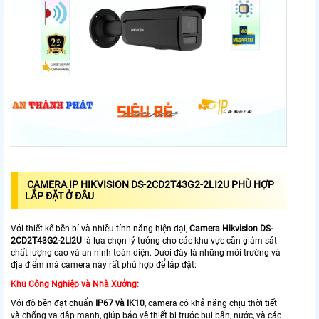
CAMERA IP HIKVISION DS-2CD2T43G2-2LI2U PHÙ HỢP
LẮP ĐẶT Ở ĐÂU
Với thiết kế bền bỉ và nhiều tính năng hiện đại,
Camera Hikvision DS-
2CD2T43G2-2LI2U
là lựa chọn lý tưởng cho các khu vực cần giám sát
chất lượng cao và an ninh toàn diện. Dưới đây là những môi trường và
địa điểm mà camera này rất phù hợp để lắp đặt:
Khu Công Nghiệp và Nhà Xưởng:
Với độ bền đạt chuẩn
IP67 và IK10
, camera có khả năng chịu thời tiết
và chống va đập mạnh, giúp bảo vệ thiết bị trước bụi bẩn, nước, và các