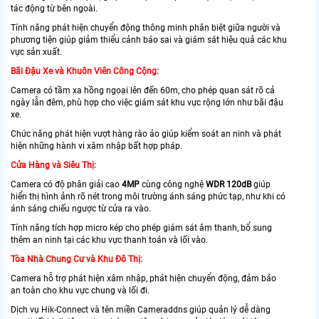
tác động từ bên ngoài.
Tính năng phát hiện chuyển động thông minh phân biệt giữa người và
phương tiện giúp giảm thiểu cảnh báo sai và giám sát hiệu quả các khu
vực sản xuất.
Bãi Đậu Xe và Khuôn Viên Công Cộng:
Camera có tầm xa hồng ngoại lên đến 60m, cho phép quan sát rõ cả
ngày lẫn đêm, phù hợp cho việc giám sát khu vực rộng lớn như bãi đậu
xe.
Chức năng phát hiện vượt hàng rào ảo giúp kiểm soát an ninh và phát
hiện những hành vi xâm nhập bất hợp pháp.
Cửa Hàng và Siêu Thị:
Camera có độ phân giải cao
4MP
cùng công nghệ
WDR 120dB
giúp
hiển thị hình ảnh rõ nét trong môi trường ánh sáng phức tạp, như khi có
ánh sáng chiếu ngược từ cửa ra vào.
Tính năng tích hợp micro kép cho phép giám sát âm thanh, bổ sung
thêm an ninh tại các khu vực thanh toán và lối vào.
Tòa Nhà Chung Cư và Khu Đô Thị:
Camera hỗ trợ phát hiện xâm nhập, phát hiện chuyển động, đảm bảo
an toàn cho khu vực chung và lối đi.
Dịch vụ Hik-Connect và tên miền Cameraddns giúp quản lý dễ dàng