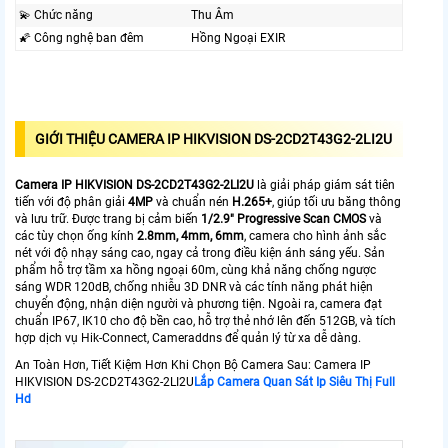
💫 Chức năng
Thu Âm
🌠 Công nghệ ban đêm
Hồng Ngoại EXIR
GIỚI THIỆU CAMERA IP HIKVISION DS-2CD2T43G2-2LI2U
Camera IP HIKVISION DS-2CD2T43G2-2LI2U
là giải pháp giám sát tiên
tiến với độ phân giải
4MP
và chuẩn nén
H.265+
, giúp tối ưu băng thông
và lưu trữ. Được trang bị cảm biến
1/2.9" Progressive Scan CMOS
và
các tùy chọn ống kính
2.8mm, 4mm, 6mm
, camera cho hình ảnh sắc
nét với độ nhạy sáng cao, ngay cả trong điều kiện ánh sáng yếu. Sản
phẩm hỗ trợ tầm xa hồng ngoại 60m, cùng khả năng chống ngược
sáng WDR 120dB, chống nhiễu 3D DNR và các tính năng phát hiện
chuyển động, nhận diện người và phương tiện. Ngoài ra, camera đạt
chuẩn IP67, IK10 cho độ bền cao, hỗ trợ thẻ nhớ lên đến 512GB, và tích
hợp dịch vụ Hik-Connect, Cameraddns để quản lý từ xa dễ dàng.
An Toàn Hơn, Tiết Kiệm Hơn Khi Chọn Bộ Camera Sau: Camera IP
HIKVISION DS-2CD2T43G2-2LI2U
Lắp Camera Quan Sát Ip Siêu Thị Full
Hd