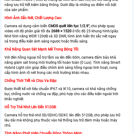
năng lưu trữ tiết kiệm băng thông. Dưới đây là những ưu điểm nổi bật
của sản phẩm:
Hình Ảnh Sắc Nét, Chất Lượng Cao:
Camera sử dụng cảm biến
CMOS quét liên tục 1/2.9",
cho phép quay
video với độ phân giải tối đa
2688 × 1520
ở tốc độ 25 khung hình/giây.
Nhờ tính năng WDR 120dB và 3D DNR, hình ảnh hiển thị sắc nét ngay
cả trong điều kiện ánh sáng ngược hoặc thiếu sáng.
Khả Năng Quan Sát Mạnh Mẽ Trong Bóng Tối:
Với đèn hồng ngoại hỗ trợ tầm xa lên đến 60m, camera đảm bảo khả
năng giám sát trong môi trường tối hoàn toàn (0 Lux). Tính năng Smart
Hybrid Light còn giúp điều chỉnh ánh sáng hồng ngoại linh hoạt, cung
cấp hình ảnh rõ nét trong các môi trường khác nhau.
Chống Thời Tiết và Chịu Va Đập:
Được thiết kế với tiêu chuẩn IP67 và IK10, camera có khả năng chống
bụi, chống nước và chống va đập, phù hợp cho các điều kiện ngoài trời
khắc nghiệt.
Hỗ Trợ Thẻ Nhớ Lên Đến 512GB:
Camera hỗ trợ thẻ nhớ SD/SDHC/SDXC lên đến 512GB, cho phép lưu trữ
lâu dài mà không phụ thuộc vào hệ thống lưu trữ đám mây hoặc máy
chủ.
Tính Năng Phát Hiện Chuyển Động Thông Minh: