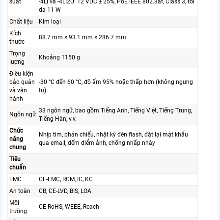
suất
-4LI và -4LI2U: 12 VDC ± 25%, PoE IEEE 802.3af, Class 3, tối
đa 11 W
Chất liệu
Kim loại
Kích
88.7 mm × 93.1 mm × 286.7 mm
thước
Trọng
Khoảng 1150 g
lượng
Điều kiện
bảo quản
-30 °C đến 60 °C, độ ẩm 95% hoặc thấp hơn (không ngưng
và vận
tụ)
hành
33 ngôn ngữ, bao gồm Tiếng Anh, Tiếng Việt, Tiếng Trung,
Ngôn ngữ
Tiếng Hàn, v.v.
Chức
Nhịp tim, phản chiếu, nhật ký đèn flash, đặt lại mật khẩu
năng
qua email, đếm điểm ảnh, chống nhấp nháy
chung
Tiêu
chuẩn
EMC
CE-EMC, RCM, IC, KC
An toàn
CB, CE-LVD, BIS, LOA
Môi
CE-RoHS, WEEE, Reach
trường