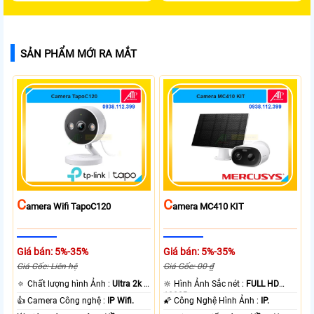
SẢN PHẨM MỚI RA MẮT
C
C
Amera Wifi TapoC120
Amera MC410 KIT
Giá bán: 5%-35%
Giá bán: 5%-35%
Giá Gốc: Liên hệ
Giá Gốc: 00 ₫
🔅 Chất lượng hình Ảnh :
Ultra 2k +
🔆 Hình Ảnh Sắc nét :
FULL HD
.
1080P .
👍 Camera Công nghệ :
IP Wifi.
🌠 Công Nghệ Hình Ảnh :
IP.