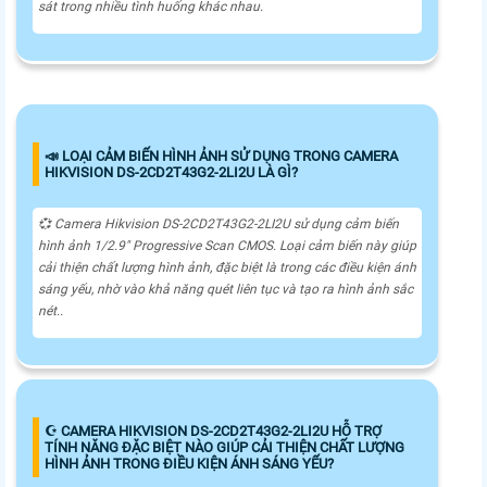
sát trong nhiều tình huống khác nhau.
📣 LOẠI CẢM BIẾN HÌNH ẢNH SỬ DỤNG TRONG CAMERA
HIKVISION DS-2CD2T43G2-2LI2U LÀ GÌ?
💞 Camera Hikvision DS-2CD2T43G2-2LI2U sử dụng cảm biến
hình ảnh 1/2.9" Progressive Scan CMOS. Loại cảm biến này giúp
cải thiện chất lượng hình ảnh, đặc biệt là trong các điều kiện ánh
sáng yếu, nhờ vào khả năng quét liên tục và tạo ra hình ảnh sắc
nét..
☪ CAMERA HIKVISION DS-2CD2T43G2-2LI2U HỖ TRỢ
TÍNH NĂNG ĐẶC BIỆT NÀO GIÚP CẢI THIỆN CHẤT LƯỢNG
HÌNH ẢNH TRONG ĐIỀU KIỆN ÁNH SÁNG YẾU?