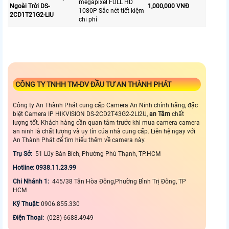
megapixel FULL HD
Ngoài Trời DS-
1,000,000 VNĐ
1080P Sắc nét tiết kiệm
2CD1T21G2-LIU
chi phí
CÔNG TY TNHH TM-DV ĐẦU TƯ AN THÀNH PHÁT
Công ty An Thành Phát cung cấp Camera An Ninh chính hãng, đặc
biệt Camera IP HIKVISION DS-2CD2T43G2-2LI2U,
an Tâm
chất
lượng tốt. Khách hàng cần quan tâm trước khi mua camera camera
an ninh là chất lượng và uy tín của nhà cung cấp. Liên hệ ngay với
An Thành Phát để tìm hiểu thêm về camera này.
Trụ Sở:
51 Lũy Bán Bích, Phường Phú Thạnh, TP.HCM
Hotline: 0938.11.23.99
Chi Nhánh 1:
445/38 Tân Hòa Đông,Phường Bình Trị Đông, TP
HCM
Kỹ Thuật:
0906.855.330
Điện Thoại:
(028) 6688.4949