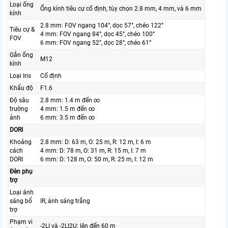
Loại ống
Ống kính tiêu cự cố định, tùy chọn 2.8 mm, 4 mm, và 6 mm
kính
2.8 mm: FOV ngang 104°, dọc 57°, chéo 122°
Tiêu cự &
4 mm: FOV ngang 84°, dọc 45°, chéo 100°
FOV
6 mm: FOV ngang 52°, dọc 28°, chéo 61°
Gắn ống
M12
kính
Loại Iris
Cố định
Khẩu độ
F1.6
Độ sâu
2.8 mm: 1.4 m đến ∞
trường
4 mm: 1.5 m đến ∞
ảnh
6 mm: 3.5 m đến ∞
DORI
Khoảng
2.8 mm: D: 63 m, O: 25 m, R: 12 m, I: 6 m
cách
4 mm: D: 78 m, O: 31 m, R: 15 m, I: 7 m
DORI
6 mm: D: 128 m, O: 50 m, R: 25 m, I: 12 m
Đèn phụ
trợ
Loại ánh
sáng bổ
IR, ánh sáng trắng
trợ
Phạm vi
-2LI và -2LI2U: lên đến 60 m