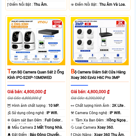
loại + Nhựa.
️ƒ Điểm Nỗi Bật :
Thu Âm.
️☣️ Điểm Nỗi Bật :
Thu Âm Và Loa.
T
B
Rọn Bộ Camera Quan Sát 2 Ống
Ộ Camera Giám Sát Cửa Hàng
Kính IPC-S2XP-10M0WED
Xoay 360 Ezviz H6C Pro 3MP
Giá bán: 4,800,000 ₫
Giá bán: 4,800,000 ₫
Giá Gốc: 6,800,000 ₫
Giá Gốc: 6,200,000 ₫
🦉 Hình ảnh chất lượng :
10 MP.
️👀 Chất lượng hình Ảnh :
2K Lite .
🕉️ Sử dụng công nghệ :
IP Wifi.
⚒ Camera Công nghệ :
IP Wifi.
❈ Giám sát Ban Đêm :
Full Color
🔅 Tầm Xa Ban Đêm :
Hồng Ngoại
20m Có Màu Ban Ðêm.
10m Hồng Ngoại Smart IR.
🐜 Mẫu Camera
2 Mắt Trong Nhà.
💦 Loại Camera
Xoay 360.
️🔔 Đặt Điểm :
Báo Động Chuyển
️ƒ Chức Năng :
Xoay 360 Thu Âm.