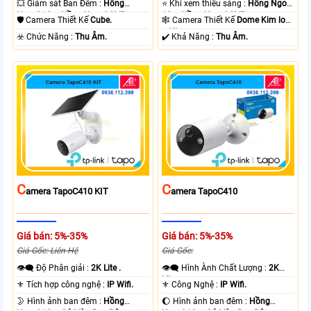
💥 Giám sát Ban Đêm :
Hồng
⭐ Khi xem thiếu sáng :
Hồng Ngoại
Ngoại 10m Hồng Ngoại SMD.
10m Hồng Ngoại SMD.
🛡 Camera Thiết Kế
Cube.
🕸️ Camera Thiết Kế
Dome Kim loại
+ Nhựa.
️☣️ Chức Năng :
Thu Âm.
️✔️ Khả Năng :
Thu Âm.
C
C
Amera TapoC410 KIT
Amera TapoC410
Giá bán: 5%-35%
Giá bán: 5%-35%
Giá Gốc: Liên Hệ
Giá Gốc:
👁️‍🗨 Độ Phân giải :
2K Lite .
👁️‍🗨 Hình Ành Chất Lượng :
2K
Lite .
⚜️ Tích hợp công nghệ :
IP Wifi.
⚜️ Công Nghệ :
IP Wifi.
🌛 Hình ảnh ban đêm :
Hồng
🌔 Hình ảnh ban đêm :
Hồng