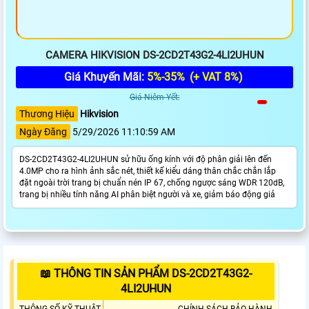
CAMERA HIKVISION DS-2CD2T43G2-4LI2UHUN
Giá Khuyến Mãi:
5%-35%
(+ VAT 8%)
Giá Niêm Yết:
Thương Hiệu
Hikvision
Ngày Đăng
5/29/2026 11:10:59 AM
DS-2CD2T43G2-4LI2UHUN sử hữu ống kính với độ phân giải lên đến
4.0MP cho ra hình ảnh sắc nét, thiết kế kiểu dáng thân chắc chắn lắp
đặt ngoài trời trang bị chuẩn nén IP 67, chống ngược sáng WDR 120dB,
trang bị nhiều tính năng AI phân biệt người và xe, giảm báo động giả
📖 THÔNG TIN SẢN PHẨM DS-2CD2T43G2-
4LI2UHUN