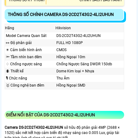
THÔNG SỐ KỸ THUẬT
CHÍNH SÁCH BẢO HÀNH
THÔNG SỐ CHÍNH CAMERA DS-2CD2T43G2-4LI2UHUN
Hãng
Hikvision
Model Camera Quan Sát
DS-2CD2T43G2-4LI2UHUN
️👀 Độ phân giải
FULL HD 1080P
✴️ Cảm biến hình ảnh
CMOS
🔦 Tầm nhìn ban đêm
Hồng Ngoại 10m
♢ Chống ngược sáng
Chống Ngược Sáng DWDR 150db
🐜 Thiết kế
Dome Kim loại + Nhựa
🎙 Chức năng
Thu Âm
🥇️ Công nghệ ban đêm
Hồng Ngoại SMD
ĐIỂM NỔI BẬT CỦA DS-2CD2T43G2-4LI2UHUN
Camera DS-2CD2T43G2-4LI2UHUN
sở hữu độ phân giải 4MP (2688 ×
1520) sắc nét kết hợp cảm biến độ nhạy sáng cao 0.005 Lux, giúp tái