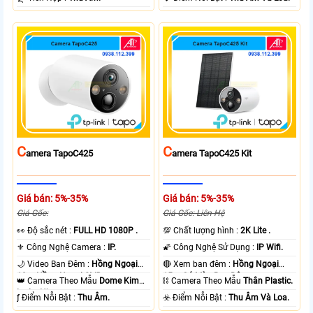
C
C
Amera TapoC425
Amera TapoC425 Kit
Giá bán: 5%-35%
Giá bán: 5%-35%
Giá Gốc:
Giá Gốc: Liên Hệ
️👀 Độ sắc nét :
FULL HD 1080P .
💯 Chất lượng hình :
2K Lite .
⚜️ Công Nghệ Camera :
IP.
🌠 Công Nghệ Sử Dụng :
IP Wifi.
🌙 Video Ban Đêm :
Hồng Ngoại
🔴 Xem ban đêm :
Hồng Ngoại
10m Hồng Ngoại SMD.
15m Có Màu Ban Ðêm.
👑 Camera Theo Mẫu
Dome Kim
⛓ Camera Theo Mẫu
Thân Plastic.
loại + Nhựa.
️ƒ Điểm Nỗi Bật :
Thu Âm.
️☣️ Điểm Nỗi Bật :
Thu Âm Và Loa.