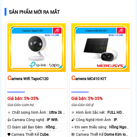
SẢN PHẨM MỚI RA MẮT
C
C
Amera Wifi TapoC120
Amera MC410 KIT
Giá bán: 5%-35%
Giá bán: 5%-35%
Giá Gốc: Liên hệ
Giá Gốc: 00 ₫
🔅 Chất lượng hình Ảnh :
Ultra 2k +
🔆 Hình Ảnh Sắc nét :
FULL HD
.
1080P .
👍 Camera Công nghệ :
IP Wifi.
🌠 Công Nghệ Hình Ảnh :
IP.
💥 Giám sát Ban Đêm :
Hồng
⭐ Khi xem thiếu sáng :
Hồng Ngoại
Ngoại 10m Hồng Ngoại SMD.
10m Hồng Ngoại SMD.
🛡 Camera Thiết Kế
Cube.
🕸️ Camera Thiết Kế
Dome Kim loại