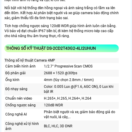
hiện hình ảnh rõ ràng và cực kì chi tiết.
Nổi bật với hệ thống đèn hồng ngoại và ánh sáng trắng có tầm xa lên
đến 80m. Kết hợp AI phân biệt người và xe giúp camera báo động chính
xác, giảm thiểu tối đa tình trạng báo sai.
Tích hợp chống ngược sáng 120dB WDR giúp hình ảnh luôn cân bằng.
Vỏ bảo vệ đạt chuẩn IP67 bền bỉ, đi kèm hệ thống micro kép cao cấp
cho khả năng thu âm trung thực, rõ ràng.
THÔNG SỐ KỸ THUẬT DS-2CD2T43G2-4LI2UHUN
Thông số kỹ thuật Camera 4MP
Cảm biến hình ảnh
1/2.7" Progressive Scan CMOS
Độ phân giải
2688 × 1520 @30fps
Ống kính
4mm (tùy chọn 2.8mm / 6mm)
Color: 0.005 Lux @(F1.6, AGC ON), 0 Lux khi
Độ nhạy sáng
bật IR
Chuẩn nén video
H.265+, H.265, H.264+, H.264
Chống ngược sáng
120dB WDR
Phân biệt người và xe, giảm báo động giả do
Công nghệ AI
vật nuôi, lá cây,...
Công nghệ xử lý hình
BLC, HLC, 3D DNR
ảnh