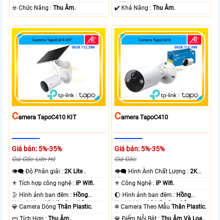
+ Nhựa.
️☣️ Chức Năng :
Thu Âm.
️✔️ Khả Năng :
Thu Âm.
C
C
Amera TapoC410 KIT
Amera TapoC410
Giá bán: 5%-35%
Giá bán: 5%-35%
Giá Gốc: Liên Hệ
Giá Gốc:
👁️‍🗨 Độ Phân giải :
2K Lite .
👁️‍🗨 Hình Ành Chất Lượng :
2K
Lite .
⚜️ Tích hợp công nghệ :
IP Wifi.
⚜️ Công Nghệ :
IP Wifi.
🌛 Hình ảnh ban đêm :
Hồng
🌔 Hình ảnh ban đêm :
Hồng
Ngoại 10m Có Màu Ban Ðêm.
Ngoại 10m Có Màu Ban Ðêm.
💎 Camera Dòng
Thân Plastic.
❄ Camera Theo Mẫu
Thân Plastic.
️ლ Tích Hợp :
Thu Âm.
️💎 Điểm Nỗi Bật :
Thu Âm Và Loa.