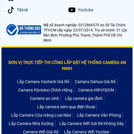
Tiktok
Youtube
Mã số doanh nghiệp: 0312866570 do Sở Tài Chính
TP.HCM cấp ngày 23/07/2014. Trụ sở chính: 51 Lũy
Bán Bích, Phường Phú Thạnh, Thành Phố Hồ Chí
Minh
ĐƠN VỊ TRỰC TIẾP THI CÔNG LẮP ĐẶT HỆ THỐNG CAMERA AN
NINH
Lắp Camera Vantech Giá Rẻ
Camera Dahua Giá Rẻ
Camera Kbvision Chính Hãng
Camera HIKVISION
Camera an ninh
Lắp camera gia đình
Lắp camera xem qua điện thoại
Lắp Camera Cửa Hàng Loại Nào
Lắp Camera Văn Phòng
Lắp Camera Nhà Xưởng
Lắp Camera Wifi Giá Rẻ Không Dây
Camera Wifi Giá Rẻ
Lắp Camera Wifi YooSee