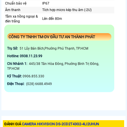
Chuẩn bảo vệ
IP67
Âm thanh
Tích hợp micro kép thu âm (-2U)
Tầm xa hồng ngoại &
Lên đến 80m
đèn trắng
CÔNG TY TNHH TM-DV ĐẦU TƯ AN THÀNH PHÁT
Trụ Sở:
51 Lũy Bán Bích,Phường Phú Thạnh, TP.HCM
Hotline: 0938.11.23.99
Chi Nhánh 1:
445/38 Tân Hòa Đông, Phường Bình Trị Đông,
TP.HCM
Kỹ Thuật:
0906.855.330
Điện Thoại:
(028) 6688.4949
ĐÁNH GIÁ
CAMERA HIKVISION DS-2CD2T43G2-4LI2UHUN