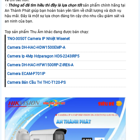
và chi tiết hơn.
♢
Thông số đã tìm hiều thì đầy là lựa chọn tốt
sản phẩm chính hãng tại
An Thành Phát giúp bạn hoàn toàn yên tâm về chất lượng và dịch vụ
hậu mãi. Đây là một sự lựa chọn đáng tin cậy cho nhu cầu giám sát và
an ninh của bạn.
Top sản phẩm Thu Âm khác đang được bán chạy:
TNO-3050T Camera IP Nhiệt Wisenet
Camera DH-HAC-HDW1500EMP-A
Camera Ip 4Mp Hdparagon HDS-2243IRP5
Camera DH-HAC-HFW1500RP-Z-IRE6-A
Camera ECAM-P701IP
Camera Bán Cầu Tvi THC-T120-PS