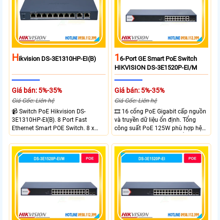
H
1
Ikvision DS-3E1310HP-EI(B)
6-Port GE Smart PoE Switch
HIKVISION DS-3E1520P-EI/M
Giá bán: 5%-35%
Giá bán: 5%-35%
Giá Gốc: Liên hệ
Giá Gốc: Liên hệ
📹 Switch PoE Hikvision DS-
🎞 16 cổng PoE Gigabit cấp nguồn
3E1310HP-EI(B). 8 Port Fast
và truyền dữ liệu ổn định. Tổng
Ethernet Smart POE Switch. 8 x
công suất PoE 125W phù hợp hệ
10/100M PoE Ports, 2 x Gigabit
thống camera IP vừa. 2 cổng RJ45
Uplink Ports.
Gigabit và 2 cổng quang SFP mở
rộng linh hoạt. Hỗ trợ truyền PoE
xa tối đa lên đến 300 mét.