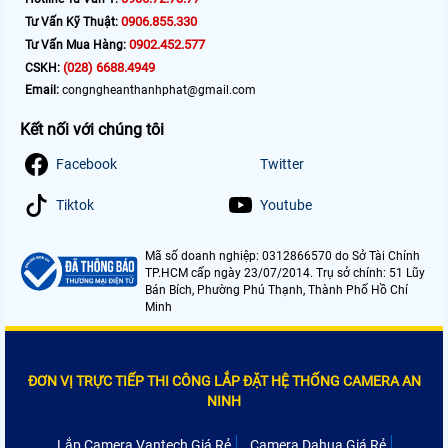
0906.855.330
Tư Vấn Kỹ Thuật:
0902.452.577
Tư Vấn Mua Hàng:
(028) 6688.4949
CSKH:
Email:
congngheanthanhphat@gmail.com
Kết nối với chúng tôi
Facebook
Twitter
Tiktok
Youtube
Mã số doanh nghiệp: 0312866570 do Sở Tài Chính
TP.HCM cấp ngày 23/07/2014. Trụ sở chính: 51 Lũy
Bán Bích, Phường Phú Thạnh, Thành Phố Hồ Chí
Minh
ĐƠN VỊ TRỰC TIẾP THI CÔNG LẮP ĐẶT HỆ THỐNG CAMERA AN
NINH
Lắp Camera Vantech Giá Rẻ
Camera Dahua Giá Rẻ