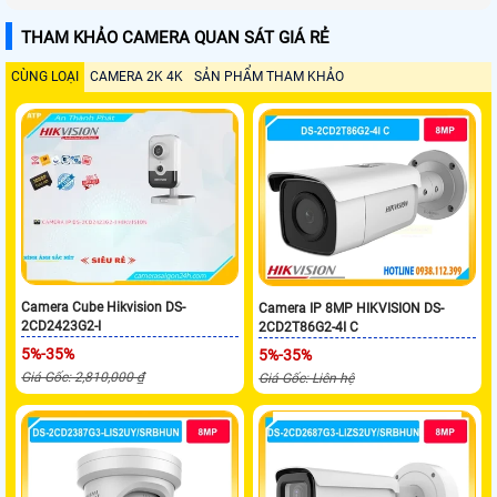
THAM KHẢO CAMERA QUAN SÁT GIÁ RẺ
CÙNG LOẠI
CAMERA 2K 4K
SẢN PHẨM THAM KHẢO
Camera Cube Hikvision DS-
Camera IP 8MP HIKVISION DS-
2CD2423G2-I
2CD2T86G2-4I C
5%-35%
5%-35%
Giá Gốc: 2,810,000 ₫
Giá Gốc: Liên hệ