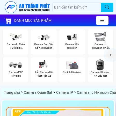
DANH MỤC SẢN PHẨM
Camera Ip Thân
Camera Đọc Biển
Camera Wifi
Camera Ip
Full Color
Số Xe Hikvision
Hikvision
Hikvision Chất
Hikvision
Lượng
Camera PTZ
Lắp Camera Hik
Switch Hikvision
Camera Hikvision
Hikvision
Phát Hiện Xe
4K Siêu Nét
›
›
›
Trang chủ
Camera Quan Sát
Camera IP
Camera Ip Hikvision Ch