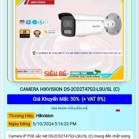
CAMERA HIKVISION DS-2CD2T47G2-LSU/SL (C)
Giá Khuyến Mãi:
30%
(+ VAT 8%)
Giá Niêm Yết:LIÊN HỆ
Thương Hiệu
Hikvision
Ngày Đăng
5/10/2024 5:16:32 PM
Camera IP POE sắc nét DS-2CD2T47G2-LSU/SL (C) mang đến chất lượng