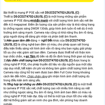
Bài thiết bị mạng IP POE sắc nét
DS-2CD2T47G2-LSU/SL (C)
:
Thiết bị
DS-2CD2T47G2-LSU/SL (C)
là một trong những sản phẩm
camera IP POE đáng 📸
nhấn mạnh
với chất lượng hình ảnh sắc nét lên
đến 4.0 megapixel. Điểm ấn tượng của sản phẩm này là khả năng trang
bị chống ngược sáng DWDR 130db, giúp hình ảnh luôn rõ nét dù ở môi
trường ánh sáng mạnh. Camera này cũng có khả năng thu âm rõ ràng,
giúp người dùng dễ dàng ghi nhận và phân biệt âm thanh.
🚀
Nên quan tâm đến
đáng ♾
nghĩ Đến
khác của
DS-2CD2T47G2-
LSU/SL (C)
là công nghệ ban đêm có màu, cho phép quan sát trong
điều kiện thiếu sáng với hình ảnh vẫn rõ ràng như ban ngày, giải pháp
tối ưu cho việc giám sát ban đêm. Camera được thiết kế với thân kim
loại chắc chắn, ☣️
an Tâm
độ bền và độ ổn định trong thời gian sử dụng.
♊
Đặc điểm chất lượng hơn
DS-2CD2T47G2-LSU/SL (C)
được trang bị
công nghệ IP POE, cho phép truyền dữ liệu và cấp nguồn qua một dây
cáp duy nhất, tiết kiệm chi phí và không làm giảm chất lượng hình ảnh.
Camera này cũng hỗ trợ xem được ban đêm Full Color trong khoảng
cách lên đến 60m,
Chắc chắn rằng
ghi nhận hình ảnh chất lượng dù
trong điều kiện ánh sáng yếu.
₨
Tổng hợp lại những ưu điểm
DS-2CD2T47G2-LSU/SL (C)
là một thiết
bị camera IP POE sắc nét, chất lượng cao với nhiều tính năng ưu việt
như chống ngược sáng, thu âm rõ ràng, hình ảnh ban đêm có màu và
công nghệ IP POE hiện đại. Đây có thể là một lựa chọn tốt cho việc lắp
đặt hệ thống giám sát an ninh cho gia đình, văn phòng hay doanh
nghiệp.