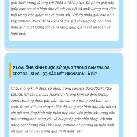
giải 4MP, tương đương với 2688 x 1520 pixel. Độ phân giải này
giúp camera cho hình ảnh rõ nét, chi tiết và chất lượng cao, đặc
biệt trong việc giám sát và quan sát. Với độ phân giải cao như
vậy, camera DS-2CD2T47G2-LSU/SL (C) sẽ cung cấp cho bạn
hình ảnh chất lượng tốt và rõ ràng, giúp giám sát an toàn và
hiệu quả.
❓ LOẠI ỐNG KÍNH ĐƯỢC SỬ DỤNG TRONG CAMERA DS-
CD2TG2-LSU/SL (C) SẮC NÉT HIKVISION LÀ GÌ?
💞 Loại ống kính được sử dụng trong camera DS-2CD2T47G2-
LSU/SL (C) sắc nét của Hikvision là ống kính cố định không
zoom, thường được gắn sẵn vào camera trong quá trình sản
xuất. Được chế tạo chuyên biệt để cung cấp hình ảnh sắc nét và
chi tiết cao, ống kính này thích hợp cho việc giám sát trong các
môi trường ánh sáng yếu và cung cấp góc nhìn rộng. Với tính
năng chất lượng của Hikvision, camera này mang lại hiệu suất
ổn định và tin cậy trong quá trình giám sát.