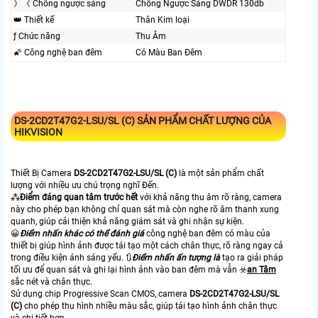
》《 Chống ngược sáng
Chống Ngược Sáng DWDR 130db
👑 Thiết kế
Thân Kim loại
ƒ Chức năng
Thu Âm
🌠 Công nghệ ban đêm
Có Màu Ban Ðêm
DS-2CD2T47G2-LSU/SL (C)
SẢN PHẨM CHẤT LƯỢNG CỦA
HIKVISION
Thiết Bị Camera
DS-2CD2T47G2-LSU/SL (C)
là một sản phẩm chất
lượng với nhiều ưu chú trọng nghĩ Đến.
⁂
Điểm đáng quan tâm trước hết
với khả năng thu âm rõ ràng, camera
này cho phép bạn không chỉ quan sát mà còn nghe rõ âm thanh xung
quanh, giúp cải thiện khả năng giám sát và ghi nhận sự kiện.
😀
Điểm nhấn khác có thể đánh giá
công nghệ ban đêm có màu của
thiết bị giúp hình ảnh được tái tạo một cách chân thực, rõ ràng ngay cả
trong điều kiện ánh sáng yếu. 🔃
Điểm nhấn ấn tượng là
tạo ra giải pháp
tối ưu để quan sát và ghi lại hình ảnh vào ban đêm mà vẫn ☣️
an Tâm
sắc nét và chân thực.
Sử dụng chip Progressive Scan CMOS, camera
DS-2CD2T47G2-LSU/SL
(C)
cho phép thu hình nhiều màu sắc, giúp tái tạo hình ảnh chân thực