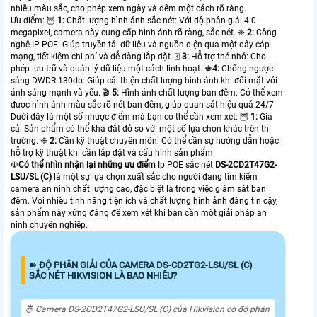
nhiều màu sắc, cho phép xem ngày và đêm một cách rõ ràng.
Ưu điểm: 🦉
1:
Chất lượng hình ảnh sắc nét: Với độ phân giải 4.0
megapixel, camera này cung cấp hình ảnh rõ ràng, sắc nét. ❈
2:
Công
nghệ IP POE: Giúp truyền tải dữ liệu và nguồn điện qua một dây cáp
mạng, tiết kiệm chi phí và dễ dàng lắp đặt. 🀄
3:
Hỗ trợ thẻ nhớ: Cho
phép lưu trữ và quản lý dữ liệu một cách linh hoạt. ♚
4:
Chống ngược
sáng DWDR 130db: Giúp cải thiện chất lượng hình ảnh khi đối mặt với
ánh sáng mạnh và yếu. 🎬
5:
Hình ảnh chất lượng ban đêm: Có thể xem
được hình ảnh màu sắc rõ nét ban đêm, giúp quan sát hiệu quả 24/7
Dưới đây là một số nhược điểm mà bạn có thể cần xem xét: 🦉
1:
Giá
cả: Sản phẩm có thể khá đắt đỏ so với một số lựa chọn khác trên thị
trường. ❈
2:
Cần kỹ thuật chuyên môn: Có thể cần sự hướng dẫn hoặc
hỗ trợ kỹ thuật khi cần lắp đặt và cấu hình sản phẩm.
☫
Có thể nhìn nhận lại những ưu điểm
Ip POE sắc nét
DS-2CD2T47G2-
LSU/SL (C)
là một sự lựa chọn xuất sắc cho người đang tìm kiếm
camera an ninh chất lượng cao, đặc biệt là trong việc giám sát ban
đêm. Với nhiều tính năng tiện ích và chất lượng hình ảnh đáng tin cậy,
sản phẩm này xứng đáng để xem xét khi bạn cần một giải pháp an
ninh chuyên nghiệp.
➽ ĐỘ PHÂN GIẢI CỦA CAMERA DS-CD2TG2-LSU/SL (C)
SẮC NÉT HIKVISION LÀ BAO NHIÊU?
🤴 Camera DS-2CD2T47G2-LSU/SL (C) của Hikvision có độ phân