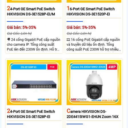
2
1
4-Port GE Smart PoE Switch
6-Port GE Smart PoE Switch
HIKVISION DS-3E1528P-EI/M
HIKVISION DS-3E1520P-EI
Giá bán: 5%-35%
Giá bán: 5%-35%
Giá Gốc: Liên hệ
Giá Gốc: Liên hệ
🎥 24 cổng Gigabit PoE cấp nguồn
🎞 16 cổng PoE Gigabit cấp nguồn
cho camera IP. Tổng công suất
và truyền dữ liệu ổn định. Tổng
PoE lên đến 230W ổn định. Hỗ trợ
công suất PoE 230W hỗ trợ nhiều
truyền PoE xa đến 300 mét. Băng
thiết bị cùng lúc. Tốc độ chuyển
thông chuyển mạch đạt 68 Gbps
mạch 68Gbps đảm bảo hiệu suất
mạnh mẽ.
cao ổn định. Hỗ trợ truyền PoE xa
lên đến 300m cho hệ thống
camera.
2
C
4-Port GE Smart PoE Switch
Amera HIKVISION DS-
HIKVISION DS-3E1528P-EI
2DE4415IWG1-EHUN Zoom 16X