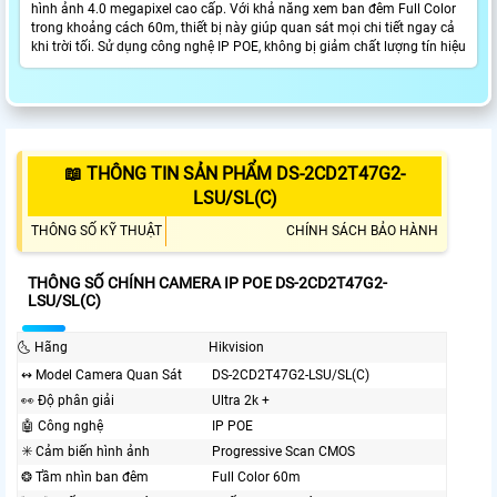
hình ảnh 4.0 megapixel cao cấp. Với khả năng xem ban đêm Full Color
trong khoảng cách 60m, thiết bị này giúp quan sát mọi chi tiết ngay cả
khi trời tối. Sử dụng công nghệ IP POE, không bị giảm chất lượng tín hiệu
📖 THÔNG TIN SẢN PHẨM DS-2CD2T47G2-
LSU/SL(C)
THÔNG SỐ KỸ THUẬT
CHÍNH SÁCH BẢO HÀNH
THÔNG SỐ CHÍNH CAMERA IP POE DS-2CD2T47G2-
LSU/SL(C)
🌜 Hãng
Hikvision
↭ Model Camera Quan Sát
DS-2CD2T47G2-LSU/SL(C)
️👀 Độ phân giải
Ultra 2k +
🤖️ Công nghệ
IP POE
✳️ Cảm biến hình ảnh
Progressive Scan CMOS
❂ Tầm nhìn ban đêm
Full Color 60m