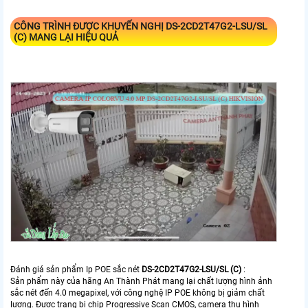
CÔNG TRÌNH ĐƯỢC KHUYẾN NGHỊ
DS-2CD2T47G2-LSU/SL
(C)
MANG LẠI HIỆU QUẢ
Đánh giá sản phẩm Ip POE sắc nét
DS-2CD2T47G2-LSU/SL (C)
:
Sản phẩm này của hãng An Thành Phát mang lại chất lượng hình ảnh
sắc nét đến 4.0 megapixel, với công nghệ IP POE không bị giảm chất
lượng. Được trang bị chip Progressive Scan CMOS, camera thu hình