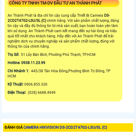
CÔNG TY TNHH TM-DV ĐẦU TƯ AN THÀNH PHÁT
An Thành Phát là địa chỉ tin cậy cung cấp Thiết Bị Camera
DS-
2CD2T47G2-LSU/SL (C)
chính hãng. Với sản phẩm chất lượng, đáng
tin cậy và đầy đủ thông tin từ nhà sản xuất, bạn hoàn toàn yên tâm
khi sử dụng. An Thành Phát cam kết mang đến sự hài lòng và hiệu
quả tốt nhất cho khách hàng. Hãy đến với An Thành Phát để trải
nghiệm dịch vụ chuyên nghiệp và sản phẩm chất lượng, đúng với
thông tin của chính hãng.
Trụ Sở:
51 Lũy Bán Bích, Phường Phú Thạnh, TP.HCM
Hotline: 0938.11.23.99
Chi Nhánh 1:
445/38 Tân Hòa Đông,Phường Bình Trị Đông, TP
HCM
Kỹ Thuật:
0906.855.330
Điện Thoại:
(028) 6688.4949
ĐÁNH GIÁ
CAMERA HIKVISION DS-2CD2T47G2-LSU/SL (C)