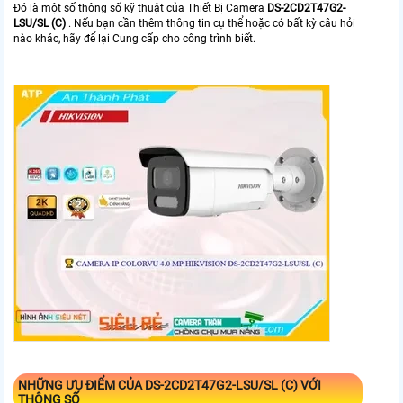
Đó là một số thông số kỹ thuật của Thiết Bị Camera
DS-2CD2T47G2-
LSU/SL (C)
. Nếu bạn cần thêm thông tin cụ thể hoặc có bất kỳ câu hỏi
nào khác, hãy để lại Cung cấp cho công trình biết.
NHỮNG ƯU ĐIỂM CỦA
DS-2CD2T47G2-LSU/SL (C)
VỚI
THÔNG SỐ