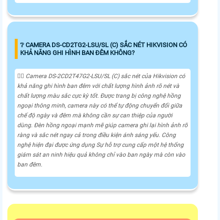
❔ CAMERA DS-CD2TG2-LSU/SL (C) SẮC NÉT HIKVISION CÓ
KHẢ NĂNG GHI HÌNH BAN ĐÊM KHÔNG?
🙆‍♀️ Camera DS-2CD2T47G2-LSU/SL (C) sắc nét của Hikvision có
khả năng ghi hình ban đêm với chất lượng hình ảnh rõ nét và
chất lượng màu sắc cực kỳ tốt. Được trang bị công nghệ hồng
ngoại thông minh, camera này có thể tự động chuyển đổi giữa
chế độ ngày và đêm mà không cần sự can thiệp của người
dùng. Đèn hồng ngoại mạnh mẽ giúp camera ghi lại hình ảnh rõ
ràng và sắc nét ngay cả trong điều kiện ánh sáng yếu. Công
nghệ hiện đại được ứng dụng Sự hỗ trợ cung cấp một hệ thống
giám sát an ninh hiệu quả không chỉ vào ban ngày mà còn vào
ban đêm.