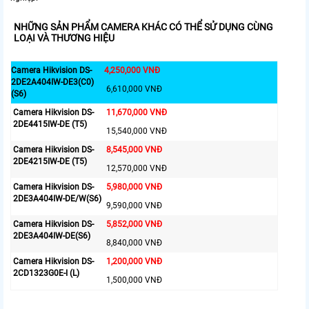
NHỮNG SẢN PHẨM CAMERA KHÁC CÓ THỂ SỬ DỤNG CÙNG
LOẠI VÀ THƯƠNG HIỆU
Camera Hikvision DS-
4,250,000 VNĐ
2DE2A404IW-DE3(C0)
6,610,000 VNĐ
(S6)
Camera Hikvision DS-
11,670,000 VNĐ
2DE4415IW-DE (T5)
15,540,000 VNĐ
Camera Hikvision DS-
8,545,000 VNĐ
2DE4215IW-DE (T5)
12,570,000 VNĐ
Camera Hikvision DS-
5,980,000 VNĐ
2DE3A404IW-DE/W(S6)
9,590,000 VNĐ
Camera Hikvision DS-
5,852,000 VNĐ
2DE3A404IW-DE(S6)
8,840,000 VNĐ
Camera Hikvision DS-
1,200,000 VNĐ
2CD1323G0E-I (L)
1,500,000 VNĐ