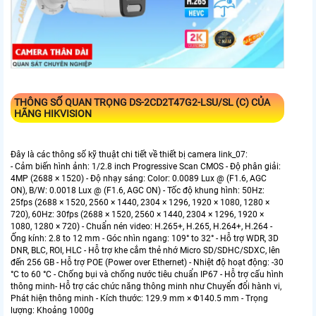
THÔNG SỐ QUAN TRỌNG
DS-2CD2T47G2-LSU/SL (C)
CỦA
HÃNG HIKVISION
Đây là các thông số kỹ thuật chi tiết về thiết bị camera link_07:
- Cảm biến hình ảnh: 1/2.8 inch Progressive Scan CMOS - Độ phân giải:
4MP (2688 × 1520) - Độ nhạy sáng: Color: 0.0089 Lux @ (F1.6, AGC
ON), B/W: 0.0018 Lux @ (F1.6, AGC ON) - Tốc độ khung hình: 50Hz:
25fps (2688 × 1520, 2560 × 1440, 2304 × 1296, 1920 × 1080, 1280 ×
720), 60Hz: 30fps (2688 × 1520, 2560 × 1440, 2304 × 1296, 1920 ×
1080, 1280 × 720) - Chuẩn nén video: H.265+, H.265, H.264+, H.264 -
Ống kính: 2.8 to 12 mm - Góc nhìn ngang: 109° to 32° - Hỗ trợ WDR, 3D
DNR, BLC, ROI, HLC - Hỗ trợ khe cắm thẻ nhớ Micro SD/SDHC/SDXC, lên
đến 256 GB - Hỗ trợ POE (Power over Ethernet) - Nhiệt độ hoạt động: -30
°C to 60 °C - Chống bụi và chống nước tiêu chuẩn IP67 - Hỗ trợ cấu hình
thông minh- Hỗ trợ các chức năng thông minh như Chuyển đổi hành vi,
Phát hiện thông minh - Kích thước: 129.9 mm × Φ140.5 mm - Trọng
lượng: Khoảng 1000g