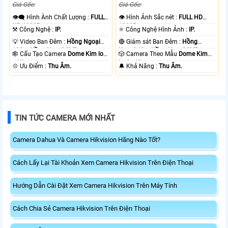
Giá Gốc:
Giá Gốc:
👁️‍🗨 Hình Ành Chất Lượng :
FULL
👁 Hình Ảnh Sắc nét :
FULL HD
HD 1080P .
1080P .
⚒ Công Nghệ :
IP.
⚛️ Công Nghệ Hình Ảnh :
IP.
💡 Video Ban Đêm :
Hồng Ngoại
🔴 Giám sát Ban Đêm :
Hồng
100m Hồng Ngoại SMD.
Ngoại 10m Hồng Ngoại SMD.
🕸️ Cấu Tạo Camera
Dome Kim loại
🎲 Camera Theo Mẫu
Dome Kim
+ Nhựa.
loại + Nhựa.
️💠 Ưu Điểm :
Thu Âm.
️🔔 Khả Năng :
Thu Âm.
TIN TỨC CAMERA MỚI NHẤT
Camera Dahua Và Camera Hikvision Hãng Nào Tốt?
Cách Lấy Lại Tài Khoản Xem Camera Hikvision Trên Điện Thoại
Hướng Dẫn Cài Đặt Xem Camera Hikvision Trên Máy Tính
Cách Chia Sẻ Camera Hikvision Trên Điện Thoại