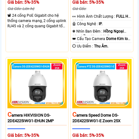
Giá bán: 5%-35%
Giá bán: 5%-35%
Giá Gốc: Liên hệ
Giá Gốc:
📽 24 cổng PoE Gigabit cho hệ
️👀 Hình Ành Chất Lượng :
FULL HD
thống camera mạng, 2 cổng uplink
1080P .
🤖️ Công Nghệ :
IP.
RJ45 và 2 cổng quang Gigabit tốc
độ cao, Tổng công suất PoE 370W
❃ Nhìn Ban Đêm :
Hồng Ngoại
cấp nguồn nhiều thiết bị.
10m Hồng Ngoại SMD.
👑 Cấu Tạo Camera
Dome Kim loại
+ Nhựa.
️💮 Ưu Điểm :
Thu Âm.
C
C
Amera HIKVISION DS-
Amera Speed Dome DS-
2DE4225IWG1-EHUN 2MP
2DE4225IWG1-E Zoom 25X
Giá bán: 5%-35%
Giá bán: 5%-35%