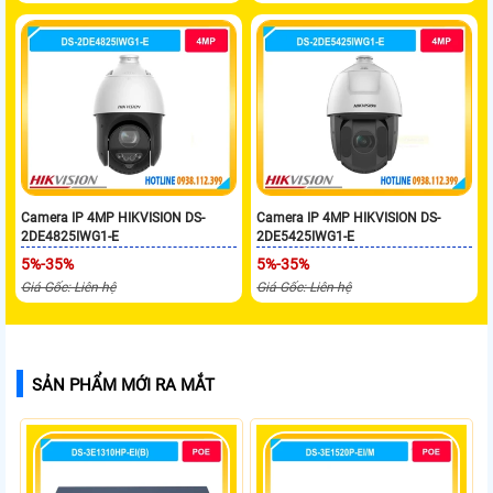
Camera IP 4MP HIKVISION DS-
Camera IP 4MP HIKVISION DS-
2DE4825IWG1-E
2DE5425IWG1-E
5%-35%
5%-35%
Giá Gốc: Liên hệ
Giá Gốc: Liên hệ
SẢN PHẨM MỚI RA MẮT