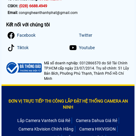
(028) 6688.4949
CSKH:
Email:
congngheanthanhphat@gmail.com
Kết nối với chúng tôi
Facebook
Twitter
Tiktok
Youtube
Mã số doanh nghiệp: 0312866570 do Sở Tài Chính
TP.HCM cấp ngày 23/07/2014. Trụ sở chính: 51 Lũy
Bán Bích, Phường Phú Thạnh, Thành Phố Hồ Chí
Minh
ĐƠN VỊ TRỰC TIẾP THI CÔNG LẮP ĐẶT HỆ THỐNG CAMERA AN
NINH
Lắp Camera Vantech Giá Rẻ
Camera Dahua Giá Rẻ
Camera Kbvision Chính Hãng
Camera HIKVISION