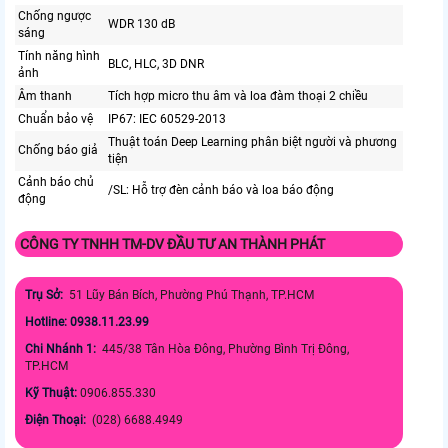
Chống ngược
WDR 130 dB
sáng
Tính năng hình
BLC, HLC, 3D DNR
ảnh
Âm thanh
Tích hợp micro thu âm và loa đàm thoại 2 chiều
Chuẩn bảo vệ
IP67: IEC 60529-2013
Thuật toán Deep Learning phân biệt người và phương
Chống báo giả
tiện
Cảnh báo chủ
/SL: Hỗ trợ đèn cảnh báo và loa báo động
động
CÔNG TY TNHH TM-DV ĐẦU TƯ AN THÀNH PHÁT
Trụ Sở:
51 Lũy Bán Bích, Phường Phú Thạnh, TP.HCM
Hotline: 0938.11.23.99
Chi Nhánh 1:
445/38 Tân Hòa Đông, Phường Bình Trị Đông,
TP.HCM
Kỹ Thuật:
0906.855.330
Điện Thoại:
(028) 6688.4949