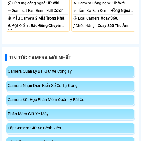
🕉️ Sử dụng công nghệ :
IP Wifi.
⚒ Camera Công nghệ :
IP Wifi.
❈ Giám sát Ban Đêm :
Full Color
🔅 Tầm Xa Ban Đêm :
Hồng Ngoại
20m Có Màu Ban Ðêm.
10m Hồng Ngoại Smart IR.
🐜 Mẫu Camera
2 Mắt Trong Nhà.
💦 Loại Camera
Xoay 360.
️🔔 Đặt Điểm :
Báo Động Chuyển
️ƒ Chức Năng :
Xoay 360 Thu Âm.
Động.
TIN TỨC CAMERA MỚI NHẤT
Camera Quản Lý Bãi Giữ Xe Công Ty
Camera Nhận Diện Biển Số Xe Tự Động
Camera Kết Hợp Phần Mềm Quản Lý Bãi Xe
Phần Mềm Giữ Xe Máy
Lắp Camera Giữ Xe Bệnh Viện