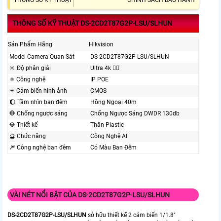
THÔNG SỐ KỸ THUẬT
CHÍNH SÁCH BẢO HÀNH
THÔNG SỐ KỸ THUẬT DS-2CD2T87G2P-LSU/SLHUN
Sản Phẩm Hãng
Hikvision
Model Camera Quan Sát
DS-2CD2T87G2P-LSU/SLHUN
🔆 Độ phân giải
Ultra 4k 👍🏾
⚛️ Công nghệ
IP POE
✴️ Cảm biến hình ảnh
CMOS
🌔 Tầm nhìn ban đêm
Hồng Ngoại 40m
🛑 Chống ngược sáng
Chống Ngược Sáng DWDR 130db
💎 Thiết kế
Thân Plastic
🔮 Chức năng
Công Nghệ AI
🎆 Công nghệ ban đêm
Có Màu Ban Ðêm
VÀI NÉT NỔI BẬT CỦA DS-2CD2T87G2P-LSU/SLHUN
DS-2CD2T87G2P-LSU/SLHUN
sở hữu thiết kế 2 cảm biến 1/1.8"