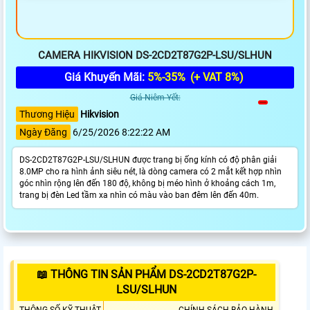
CAMERA HIKVISION DS-2CD2T87G2P-LSU/SLHUN
Giá Khuyến Mãi:
5%-35%
(+ VAT 8%)
Giá Niêm Yết:
Thương Hiệu
Hikvision
Ngày Đăng
6/25/2026 8:22:22 AM
DS-2CD2T87G2P-LSU/SLHUN được trang bị ống kính có độ phân giải
8.0MP cho ra hình ảnh siêu nét, là dòng camera có 2 mắt kết hợp nhìn
góc nhìn rộng lên đến 180 độ, không bị méo hình ở khoảng cách 1m,
trang bị đèn Led tầm xa nhìn có màu vào ban đêm lên đến 40m.
📖 THÔNG TIN SẢN PHẨM DS-2CD2T87G2P-
LSU/SLHUN