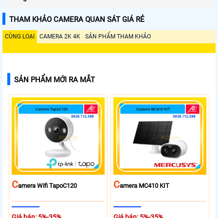
THAM KHẢO CAMERA QUAN SÁT GIÁ RẺ
CÙNG LOẠI
CAMERA 2K 4K
SẢN PHẨM THAM KHẢO
SẢN PHẨM MỚI RA MẮT
C
C
Amera Wifi TapoC120
Amera MC410 KIT
Giá bán: 5%-35%
Giá bán: 5%-35%