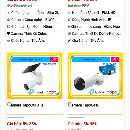
Giá Gốc: Liên hệ
Giá Gốc: 00 ₫
🔅 Chất lượng hình Ảnh :
Ultra 2k +
🔆 Hình Ảnh Sắc nét :
FULL HD
.
1080P .
👍 Camera Công nghệ :
IP Wifi.
🌠 Công Nghệ Hình Ảnh :
IP.
💥 Giám sát Ban Đêm :
Hồng
⭐ Khi xem thiếu sáng :
Hồng Ngoại
Ngoại 10m Hồng Ngoại SMD.
10m Hồng Ngoại SMD.
🛡 Camera Thiết Kế
Cube.
🕸️ Camera Thiết Kế
Dome Kim loại
+ Nhựa.
️☣️ Chức Năng :
Thu Âm.
️✔️ Khả Năng :
Thu Âm.
C
C
Amera TapoC410 KIT
Amera TapoC410
Giá bán: 5%-35%
Giá bán: 5%-35%
Giá Gốc: Liên Hệ
Giá Gốc: