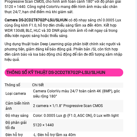
Progressive Scan CMOS, cho hình ảnh toàn cảnh 180° với độ phân giải
5120 × 1440. Công nghệ ColorVu mang đến hình ảnh màu sắc chân
thực 24/7, hạn chế điểm mù khi giám sát.
Camera
DS-2CD2T87G2P-LSU/SLHUN
có độ nhạy sáng chỉ 0.0005 Lux
cùng ống kính F1.0, hỗ trợ đèn chiếu sáng tầm xa đến 40m. Kết hợp
WDR 130dB, BLC, HLC và 3D DNR giúp hình ảnh rõ nét ngay cả trong
điều kiện ngược sáng hoặc thiếu sáng.
Ưng dụng thuật toán Deep Learning giúp phân biệt chính xác người và
phương tiện, giảm đáng kể báo động giả. Phiên bản /SL còn tích hợp
đèn cảnh báo và loa báo động chủ động để răn đe đối tượng xâm nhập
hiệu quả.
THÔNG SỐ KỸ THUẬT DS-2CD2T87G2P-LSU/SLHUN
Thông số
Chi tiết
Camera ColorVu màu 24/7 toàn cảnh 4K (8MP), góc
Loại camera
siêu rộng 180°
Cảm biến hình
2 camera × 1/1.8" Progressive Scan CMOS
ảnh
Độ nhạy sáng
Color: 0.0005 Lux @ (F1.0, AGC ON), 0 Lux with light
Độ phân giải
5120 × 1440
tối đa
Đèn hỗ trợ
-L: Đèn hỗ trợ tầm xa 40m