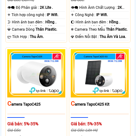
👁️‍🗨 Độ Phân giải :
2K Lite .
👁️‍🗨 Hình Ành Chất Lượng :
2K
Lite .
⚜️ Tích hợp công nghệ :
IP Wifi.
⚜️ Công Nghệ :
IP Wifi.
🌛 Hình ảnh ban đêm :
Hồng
🌔 Hình ảnh ban đêm :
Hồng
Ngoại 10m Có Màu Ban Ðêm.
Ngoại 10m Có Màu Ban Ðêm.
💎 Camera Dòng
Thân Plastic.
❄ Camera Theo Mẫu
Thân Plastic.
️ლ Tích Hợp :
Thu Âm.
️💎 Điểm Nỗi Bật :
Thu Âm Và Loa.
C
C
Amera TapoC425
Amera TapoC425 Kit
Giá bán: 5%-35%
Giá bán: 5%-35%
Giá Gốc:
Giá Gốc: Liên Hệ