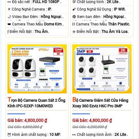
️👀 Độ sắc nét :
FULL HD 1080P .
💯 Chất lượng hình :
2K Lite .
⚜️ Công Nghệ Camera :
IP.
🌠 Công Nghệ Sử Dụng :
IP Wifi.
🌙 Video Ban Đêm :
Hồng Ngoại
🔴 Xem ban đêm :
Hồng Ngoại
10m Hồng Ngoại SMD.
15m Có Màu Ban Ðêm.
👑 Camera Theo Mẫu
Dome Kim
⛓ Camera Theo Mẫu
Thân Plastic.
loại + Nhựa.
️ƒ Điểm Nỗi Bật :
Thu Âm.
️☣️ Điểm Nỗi Bật :
Thu Âm Và Loa.
T
B
Rọn Bộ Camera Quan Sát 2 Ống
Ộ Camera Giám Sát Cửa Hàng
Kính IPC-S2XP-10M0WED
Xoay 360 Ezviz H6C Pro 3MP
Giá bán: 4,800,000 ₫
Giá bán: 4,800,000 ₫
Giá Gốc: 6,800,000 ₫
Giá Gốc: 6,200,000 ₫
🦉 Hình ảnh chất lượng :
10 MP.
️👀 Chất lượng hình Ảnh :
2K Lite .