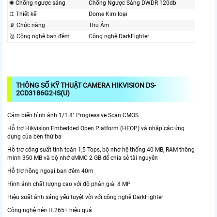
✺ Chống ngược sáng
Chống Ngược Sáng DWDR 120db
♊ Thiết kế
Dome Kim loại
📡 Chức năng
Thu Âm
🥈️ Công nghệ ban đêm
Công nghệ DarkFighter
THÔNG SỐ KỸ THUẬT CAMERA HIKVISION DS-
2CD3186G2-IS(U)
Cảm biến hình ảnh 1/1.8" Progressive Scan CMOS
Hỗ trợ Hikvision Embedded Open Platform (HEOP) và nhập các ứng
dụng của bên thứ ba
Hỗ trợ công suất tính toán 1,5 Tops, bộ nhớ hệ thống 40 MB, RAM thông
minh 350 MB và bộ nhớ eMMC 2 GB để chia sẻ tài nguyên
Hỗ trợ hồng ngoại ban đêm 40m
Hình ảnh chất lượng cao với độ phân giải 8 MP
Hiệu suất ánh sáng yếu tuyệt vời với công nghệ DarkFighter
Công nghệ nén H.265+ hiệu quả