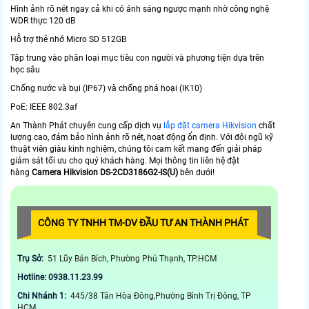
Hình ảnh rõ nét ngay cả khi có ánh sáng ngược mạnh nhờ công nghệ
WDR thực 120 dB
Hỗ trợ thẻ nhớ Micro SD 512GB
Tập trung vào phân loại mục tiêu con người và phương tiện dựa trên
học sâu
Chống nước và bụi (IP67) và chống phá hoại (IK10)
PoE: IEEE 802.3af
An Thành Phát chuyên cung cấp dịch vụ
lắp đặt camera Hikvision
chất
lượng cao, đảm bảo hình ảnh rõ nét, hoạt động ổn định. Với đội ngũ kỹ
thuật viên giàu kinh nghiệm, chúng tôi cam kết mang đến giải pháp
giám sát tối ưu cho quý khách hàng. Mọi thông tin liên hệ đặt
hàng
Camera Hikvision DS-2CD3186G2-IS(U)
bên dưới!
CÔNG TY TNHH TM-DV ĐẦU TƯ AN THÀNH PHÁT
Trụ Sở:
51 Lũy Bán Bích, Phường Phú Thạnh, TP.HCM
Hotline: 0938.11.23.99
Chi Nhánh 1:
445/38 Tân Hòa Đông,Phường Bình Trị Đông, TP
HCM