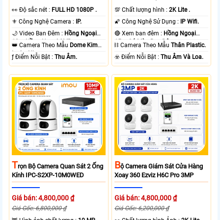
️👀 Độ sắc nét :
FULL HD 1080P .
💯 Chất lượng hình :
2K Lite .
⚜️ Công Nghệ Camera :
IP.
🌠 Công Nghệ Sử Dụng :
IP Wifi.
🌙 Video Ban Đêm :
Hồng Ngoại
🔴 Xem ban đêm :
Hồng Ngoại
10m Hồng Ngoại SMD.
15m Có Màu Ban Ðêm.
👑 Camera Theo Mẫu
Dome Kim
⛓ Camera Theo Mẫu
Thân Plastic.
loại + Nhựa.
️ƒ Điểm Nỗi Bật :
Thu Âm.
️☣️ Điểm Nỗi Bật :
Thu Âm Và Loa.
T
B
Rọn Bộ Camera Quan Sát 2 Ống
Ộ Camera Giám Sát Cửa Hàng
Kính IPC-S2XP-10M0WED
Xoay 360 Ezviz H6C Pro 3MP
Giá bán: 4,800,000 ₫
Giá bán: 4,800,000 ₫
Giá Gốc: 6,800,000 ₫
Giá Gốc: 6,200,000 ₫