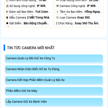
🦉 Hình ảnh chất lượng :
10 MP.
️👀 Chất lượng hình Ảnh :
2K Lite .
🕉️ Sử dụng công nghệ :
IP Wifi.
⚒ Camera Công nghệ :
IP Wifi.
❈ Giám sát Ban Đêm :
Full Color
🔅 Tầm Xa Ban Đêm :
Hồng Ngoại
20m Có Màu Ban Ðêm.
10m Hồng Ngoại Smart IR.
🐜 Mẫu Camera
2 Mắt Trong Nhà.
💦 Loại Camera
Xoay 360.
️🔔 Đặt Điểm :
Báo Động Chuyển
️ƒ Chức Năng :
Xoay 360 Thu Âm.
Động.
TIN TỨC CAMERA MỚI NHẤT
Camera Quản Lý Bãi Giữ Xe Công Ty
Camera Nhận Diện Biển Số Xe Tự Động
Camera Kết Hợp Phần Mềm Quản Lý Bãi Xe
Phần Mềm Giữ Xe Máy
Lắp Camera Giữ Xe Bệnh Viện