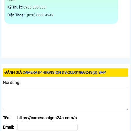
Kỹ Thuật:
0906.855.330
Điện Thoại:
(028) 6688.4949
ĐÁNH GIÁ
CAMERA IP HIKVISION DS-2CD3186G2-IS(U) 8MP
Nội dung:
Tên:
Email: