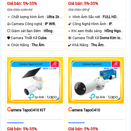
Giá bán: 5%-35%
Giá bán: 5%-35%
Giá Gốc: Liên hệ
Giá Gốc: 00 ₫
🔅 Chất lượng hình Ảnh :
Ultra 2k +
🔆 Hình Ảnh Sắc nét :
FULL HD
.
1080P .
👍 Camera Công nghệ :
IP Wifi.
🌠 Công Nghệ Hình Ảnh :
IP.
💥 Giám sát Ban Đêm :
Hồng
⭐ Khi xem thiếu sáng :
Hồng Ngoại
Ngoại 10m Hồng Ngoại SMD.
10m Hồng Ngoại SMD.
🛡 Camera Thiết Kế
Cube.
🕸️ Camera Thiết Kế
Dome Kim loại
+ Nhựa.
️☣️ Chức Năng :
Thu Âm.
️✔️ Khả Năng :
Thu Âm.
C
C
Amera TapoC410 KIT
Amera TapoC410
Giá bán: 5%-35%
Giá bán: 5%-35%