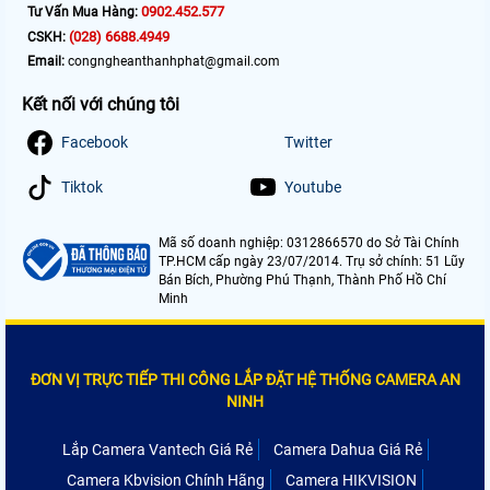
0902.452.577
Tư Vấn Mua Hàng:
(028) 6688.4949
CSKH:
Email:
congngheanthanhphat@gmail.com
Kết nối với chúng tôi
Facebook
Twitter
Tiktok
Youtube
Mã số doanh nghiệp: 0312866570 do Sở Tài Chính
TP.HCM cấp ngày 23/07/2014. Trụ sở chính: 51 Lũy
Bán Bích, Phường Phú Thạnh, Thành Phố Hồ Chí
Minh
ĐƠN VỊ TRỰC TIẾP THI CÔNG LẮP ĐẶT HỆ THỐNG CAMERA AN
NINH
Lắp Camera Vantech Giá Rẻ
Camera Dahua Giá Rẻ
Camera Kbvision Chính Hãng
Camera HIKVISION