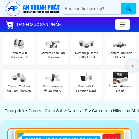
DANH MỤC SẢN PHẨM
Camera Wifi
Camera Thân Lớn
Camera Ip Dome
Camera Hikvision
Hikvision 360
Hikvision
Full Color Hik
Ultra 4K
Camera Thiết Kế
Camera Ngoài
Camera Wifi
Camera Hikvision
Kim Loại Hikvision
Trời Có Thu Âm
Hikvision Ngoài
Giá Rẻ
Hik
Trời
›
›
›
Trang chủ
Camera Quan Sát
Camera IP
Camera Ip Hikvision Ch