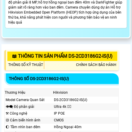
độ phân giải 8 MP, hỗ trợ hồng ngoại ban đêm 40m và DarkFighter giúp
giám sát rõ ràng hơn vào ban đêm. Camera chuyên dùng dự án Hỗ trợ
Hikvision Embedded Open Platform (HEOP) tích hợp ứng dụng của bên
thứ ba, khả năng phát hiện con người và phương tiện bảo vệ an ninh
hiệu quả
📖 THÔNG TIN SẢN PHẨM DS-2CD3186G2-IS(U)
THÔNG SỐ KỸ THUẬT
CHÍNH SÁCH BẢO HÀNH
THÔNG SỐ DS-2CD3186G2-IS(U)
Thương Hiệu
Hikvision
Model Camera Quan Sát
DS-2CD3186G2-IS(U)
👁️‍🗨 Độ phân giải
Ultra 4k 👍🏾
⚒ Công nghệ
IP POE
🔳 Cảm biến hình ảnh
CMOS
🌔 Tầm nhìn ban đêm
Hồng Ngoại 40m