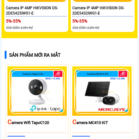
Camera IP 4MP HIKVISION DS-
Camera IP 4MP HIKVISION DS-
2DE5425IWG1-E
2DE5432IWG1-E
5%-35%
5%-35%
Giá Gốc: Liên hệ
Giá Gốc: Liên hệ
SẢN PHẨM MỚI RA MẮT
C
C
Amera Wifi TapoC120
Amera MC410 KIT