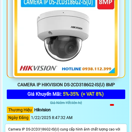
CAMERA IP HIKVISION DS-2CD3186G2-IS(U) 8MP
Giá Khuyến Mãi:
5%-35%
(+ VAT 8%)
Giá Niêm Yết:liên hệ
Thương Hiệu
Hikvision
Ngày Đăng
1/22/2025 8:47:32 AM
Camera IP DS-2CD3186G2-IS(U) cung cấp hình ảnh chất lượng cao với