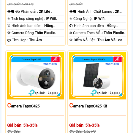
Giá Gốc: Liên Hệ
Giá Gốc:
👁️‍🗨 Độ Phân giải :
2K Lite .
👁️‍🗨 Hình Ành Chất Lượng :
2K
Lite .
⚜️ Tích hợp công nghệ :
IP Wifi.
⚜️ Công Nghệ :
IP Wifi.
🌛 Hình ảnh ban đêm :
Hồng
🌔 Hình ảnh ban đêm :
Hồng
Ngoại 10m Có Màu Ban Ðêm.
Ngoại 10m Có Màu Ban Ðêm.
💎 Camera Dòng
Thân Plastic.
❄ Camera Theo Mẫu
Thân Plastic.
️ლ Tích Hợp :
Thu Âm.
️💎 Điểm Nỗi Bật :
Thu Âm Và Loa.
C
C
Amera TapoC425
Amera TapoC425 Kit
Giá bán: 5%-35%
Giá bán: 5%-35%
Giá Gốc:
Giá Gốc: Liên Hệ