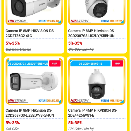
Camera IP 8MP HIKVISION DS-
Camera IP 8MP Hikvision DS-
2CD2T86G2-4I C
2CD2387G3-LIS2UY/SRBHUN
5%-35%
5%-35%
Giá Gốc: Liên hệ
Giá Gốc: Liên hệ
Camera IP 8MP Hikvision DS-
Camera IP 4MP HIKVISION DS-
2CD2687G3-LIZS2UY/SRBHUN
2DE4425IWG1-E
5%-35%
5%-35%
Giá Gốc:
Giá Gốc: Liên hệ