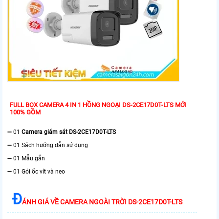
FULL BOX CAMERA 4 IN 1 HỒNG NGOẠI DS-2CE17D0T-LTS MỚI
100% GỒM
➖ 01
Camera giám sát DS-2CE17D0T-LTS
➖ 01 Sách hướng dẫn sử dụng
➖ 01 Mẫu gắn
➖ 01 Gói ốc vít và neo
Đ
ÁNH GIÁ VỀ CAMERA NGOÀI TRỜI DS-2CE17D0T-LTS