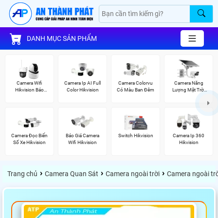
DANH MỤC SẢN PHẨM
Camera Wifi
Camera Ip AI Full
Camera Colorvu
Camera Năng
Hikvision Báo
Color Hikvision
Có Màu Ban Đêm
Lượng Mặt Trời
Động
Hikvision
Camera Đọc Biển
Báo Giá Camera
Switch Hikvision
Camera Ip 360
Số Xe Hikvision
Wifi Hikvision
Hikvision
›
›
›
Trang chủ
Camera Quan Sát
Camera ngoài trời
Camera ngoài trờ