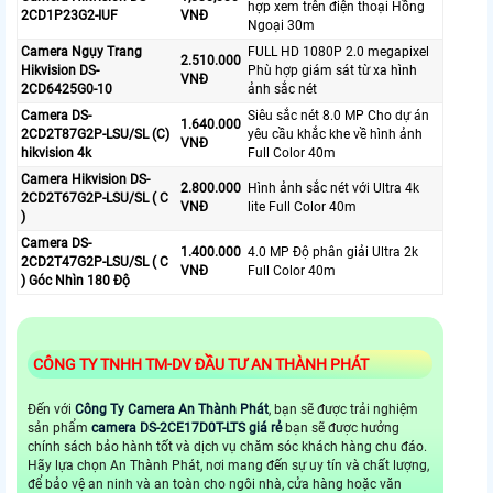
hợp xem trên điện thoại Hồng
2CD1P23G2-IUF
VNĐ
Ngoại 30m
Camera Ngụy Trang
FULL HD 1080P 2.0 megapixel
2.510.000
Hikvision DS-
Phù hợp giám sát từ xa hình
VNĐ
2CD6425G0-10
ảnh sắc nét
Camera DS-
Siêu sắc nét 8.0 MP Cho dự án
1.640.000
2CD2T87G2P-LSU/SL (C)
yêu cầu khắc khe về hình ảnh
VNĐ
hikvision 4k
Full Color 40m
Camera Hikvision DS-
2.800.000
Hình ảnh sắc nét với Ultra 4k
2CD2T67G2P-LSU/SL ( C
VNĐ
lite Full Color 40m
)
Camera DS-
1.400.000
4.0 MP Độ phân giải Ultra 2k
2CD2T47G2P-LSU/SL ( C
VNĐ
Full Color 40m
) Góc Nhìn 180 Độ
CÔNG TY TNHH TM-DV ĐẦU TƯ AN THÀNH PHÁT
Đến với
Công Ty Camera An Thành Phát
, bạn sẽ được trải nghiệm
sản phẩm
camera DS-2CE17D0T-LTS giá rẻ
bạn sẽ được hưởng
chính sách bảo hành tốt và dịch vụ chăm sóc khách hàng chu đáo.
Hãy lựa chọn An Thành Phát, nơi mang đến sự uy tín và chất lượng,
để bảo vệ an ninh và an toàn cho ngôi nhà, cửa hàng hoặc văn