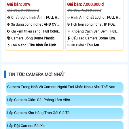
Giá bán: 30%
Giá bán: 7,000,800 ₫
Giá Gốc: 3,400,000 ₫
Giá Gốc: 10,560,000 ₫
👁 Chất lượng hình Ảnh :
FULL HD
✨ Hình Ành Chất Lượng :
FULL HD
1080P .
1080P .
⚙ Sử dụng công nghệ :
AHD CVI
®️ Tích hợp công nghệ :
IP POE.
TVI BCS.
✪ Khi xem thiếu sáng :
Full Color
🔅 Khoảng Cách Ban Đêm :
Full
20m Hồng Ngoại SMD.
Color 30m Hồng Ngoại SMD.
🐉️ Camera Dòng
Dome Plastic.
🗜️ Cấu Tạo Camera
Dome Kim
loại.
️➲ Khả Năng :
Thu hình Ổn Định.
️✨ Ưu Điểm :
Thu Âm.
TIN TỨC CAMERA MỚI NHẤT
Camera Trong Nhà Và Camera Ngoài Trời Khác Nhau Như Thế Nào
Lắp Camera Giám Sát Phòng Làm Việc
Lắp Camera Kho Hàng Trọn Gói Giá Tốt
Lắp Đặt Camera Bãi Xe