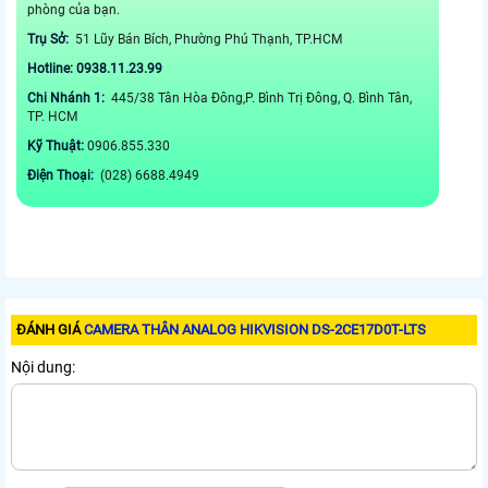
phòng của bạn.
Trụ Sở:
51 Lũy Bán Bích, Phường Phú Thạnh, TP.HCM
Hotline: 0938.11.23.99
Chi Nhánh 1:
445/38 Tân Hòa Đông,P. Bình Trị Đông, Q. Bình Tân,
TP. HCM
Kỹ Thuật:
0906.855.330
Điện Thoại:
(028) 6688.4949
ĐÁNH GIÁ
CAMERA THÂN ANALOG HIKVISION DS-2CE17D0T-LTS
Nội dung: