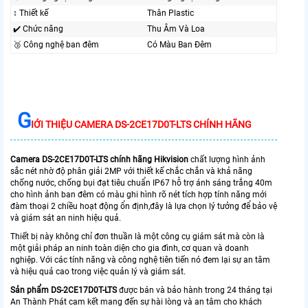
↕️ Thiết kế
Thân Plastic
✔️ Chức năng
Thu Âm Và Loa
🥉 Công nghệ ban đêm
Có Màu Ban Ðêm
G
IỚI THIỆU CAMERA DS-2CE17D0T-LTS CHÍNH HÃNG
Camera DS-2CE17D0T-LTS chính hãng Hikvision
chất lượng hình ảnh
sắc nét nhờ độ phân giải 2MP với thiết kế chắc chắn và khả năng
chống nước, chống bụi đạt tiêu chuẩn IP67 hỗ trợ ánh sáng trắng 40m
cho hình ảnh ban đêm có màu ghi hình rõ nét tích hợp tính năng mới
đàm thoại 2 chiều hoạt động ổn định,đây là lựa chọn lý tưởng để bảo vệ
và giám sát an ninh hiệu quả.
Thiết bị này không chỉ đơn thuần là một công cụ giám sát mà còn là
một giải pháp an ninh toàn diện cho gia đình, cơ quan và doanh
nghiệp. Với các tính năng và công nghệ tiên tiến nó đem lại sự an tâm
và hiệu quả cao trong việc quản lý và giám sát.
Sản phẩm DS-2CE17D0T-LTS
được bán và bảo hành trong 24 tháng tại
An Thành Phát cam kết mang đến sự hài lòng và an tâm cho khách