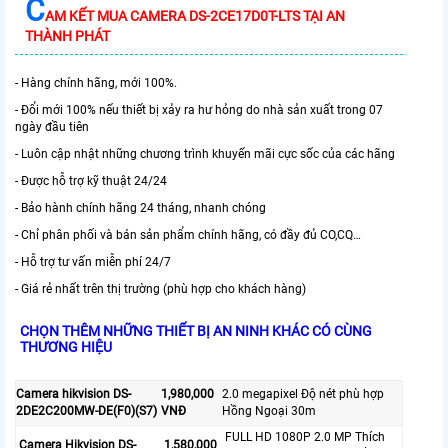
C
AM KẾT MUA CAMERA DS-2CE17D0T-LTS TẠI AN
THÀNH PHÁT
- Hàng chính hãng, mới 100%.
- Đổi mới 100% nếu thiết bị xảy ra hư hỏng do nhà sản xuất trong 07
ngày đầu tiên
- Luôn cập nhật những chương trình khuyến mãi cực sốc của các hãng
- Được hỗ trợ kỹ thuật 24/24
- Bảo hành chính hãng 24 tháng, nhanh chóng
- Chỉ phân phối và bán sản phẩm chính hãng, có đầy đủ CO,CQ…
- Hỗ trợ tư vấn miễn phí 24/7
- Giá rẻ nhất trên thị trường (phù hợp cho khách hàng)
CHỌN THÊM NHỮNG THIẾT BỊ AN NINH KHÁC CÓ CÙNG
THƯƠNG HIỆU
Camera hikvision DS-
1,980,000
2.0 megapixel Độ nét phù hợp
2DE2C200MW-DE(F0)(S7)
VNĐ
Hồng Ngoại 30m
FULL HD 1080P 2.0 MP Thích
Camera Hikvision DS-
1,580,000