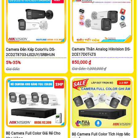
Camera Thân Analog Hikvision DS-
Camera Đèn Kép ColorVu DS-
2CE17D0T-LTS
2CD2T87G3-LIS2UY/SRBHUN
850,000 ₫
5%-35%
Giá Gốc: 1,000,000 ₫
Giá Gốc:
Bộ Camera Full Color Giá Rẻ Cho
Bộ Camera Full Color Tích Hợp Mic