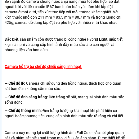
Bên cạnh đó camera chống nước chịu nắng mưa tốt phù hợp lắp đặt
ngoài trời với tiêu chuẩn IP67 bạn hoàn toàn yên tâm khi lắp đặt
camera ở mọi vị trí, tiếp xúc trực tiếp với môi trường khắc nghiệt. Với
kích thước nhỏ gọn 211 mm × 83.5 mm × 80.7 mm và trọng lượng chỉ
425g, camera dễ dàng lắp đặt và phù hợp với nhiều vị trí khác nhau.
Đặc biệt, sản phẩm còn được trang bị công nghệ Hybrid Light, giúp tiết
kiệm chi phí và cung cấp hình ảnh đầy màu sắc cho con người và
phương tiện vào ban đêm.
Camera hỗ trợ ba chế độ chiếu sáng linh hoạt:
➖
Chế độ IR:
Camera chỉ sử dụng đèn hồng ngoại, thích hợp cho quan
sát ban đêm không cần màu sắc.
➖
Chế độ ánh sáng trắng:
Đèn trắng sẽ bật, mang lại hình ảnh màu sắc
sống động.
➖
Chế độ thông minh:
Đèn trắng tự động kích hoạt khi phát hiện có
người hoặc phương tiện, cung cấp hình ảnh màu sắc rõ ràng và chi tiết.
Camera này mang lại chất lượng hình ảnh Full Color sắc nét giúp quan
sát và giám sát hiệu quả trong mọi điều kiện ánh sáng. Được thiết kế để