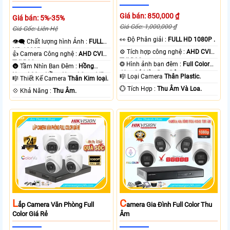
Giá bán: 850,000 ₫
Giá bán: 5%-35%
Giá Gốc: 1,000,000 ₫
Giá Gốc: Liên Hệ
️👀 Độ Phân giải :
FULL HD 1080P .
👁️‍🗨 Chất lượng hình Ảnh :
FULL
HD 1080P .
⚙ Tích hợp công nghệ :
AHD CVI
👍 Camera Công nghệ :
AHD CVI
TVI BCS.
TVI BCS.
❂ Hình ảnh ban đêm :
Full Color
🌚 Tầm Nhìn Ban Đêm :
Hồng
40m Có Màu Ban Ðêm.
Ngoại 30m Hồng Ngoại Smart IR.
🎼️ Loại Camera
Thân Plastic.
🎼️ Thiết Kế Camera
Thân Kim loại.
️💮 Tích Hợp :
Thu Âm Và Loa.
️💠 Khả Năng :
Thu Âm.
L
C
Ắp Camera Văn Phòng Full
Amera Gia Đình Full Color Thu
Color Giá Rẻ
Âm