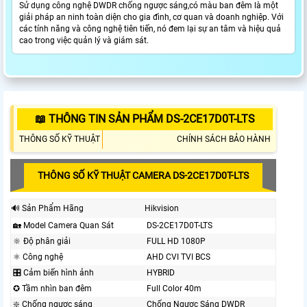
Sử dụng công nghệ DWDR chống ngược sáng,có màu ban đêm là một
giải pháp an ninh toàn diện cho gia đình, cơ quan và doanh nghiệp. Với
các tính năng và công nghệ tiên tiến, nó đem lại sự an tâm và hiệu quả
cao trong việc quản lý và giám sát.
📖 THÔNG TIN SẢN PHẨM DS-2CE17D0T-LTS
THÔNG SỐ KỸ THUẬT
CHÍNH SÁCH BẢO HÀNH
THÔNG SỐ KỸ THUẬT CAMERA DS-2CE17D0T-LTS
🔊 Sản Phẩm Hãng
Hikvision
🏡 Model Camera Quan Sát
DS-2CE17D0T-LTS
🔆 Độ phân giải
FULL HD 1080P
⚛️ Công nghệ
AHD CVI TVI BCS
🎛 Cảm biến hình ảnh
HYBRID
✪ Tầm nhìn ban đêm
Full Color 40m
❇️ Chống ngược sáng
Chống Ngược Sáng DWDR