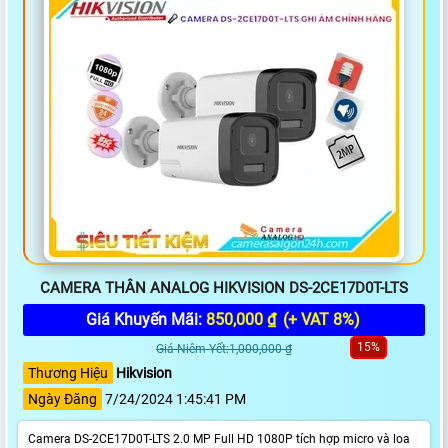
CAMERA THÂN ANALOG HIKVISION DS-2CE17D0T-LTS
Giá Khuyến Mãi:
850,000 ₫
(+ VAT 8%)
15%
Giá Niêm Yết:1,000,000 ₫
Thương Hiệu
Hikvision
Ngày Đăng
7/24/2024 1:45:41 PM
Camera DS-2CE17D0T-LTS 2.0 MP Full HD 1080P tích hợp micro và loa