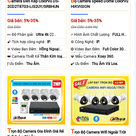
C
B
Amera Đèn Kép ColorVu DS-
Ộ Camera Speed Dome ColorVu
2CD2T87G3-LIS2UY/SRBHUN
HIKVISION
Giá bán: 5%-35%
Giá bán: 5%-35%
Giá Gốc:
Giá Gốc: Liên Hệ
️👀 Độ Phân giải :
Ultra 4k 👍🏾 .
️⚡ Hình Ành Chất Lượng :
FULL HD
1080P .
🌠 Tích hợp công nghệ :
IP.
⚙ Công Nghệ :
IP.
❈ Video Ban Đêm :
Hồng Ngoại
❂ Video Ban Đêm :
Full Color 30m
80m Hồng Ngoại SMD.
Có Màu Ban Ðêm.
👑 Camera Thiết Kế
Thân Kim loại
💎 Mẫu Camera
Xoay 360.
+ Nhựa.
️ƒ Ưu Điểm :
Thu Âm.
️✔️ Ưu Điểm :
Thu Âm Và Loa.
T
T
Rọn Bộ Camera Gia Đình Giá Rẻ
Rọn Bộ Camera Wifi Ngoài Trời