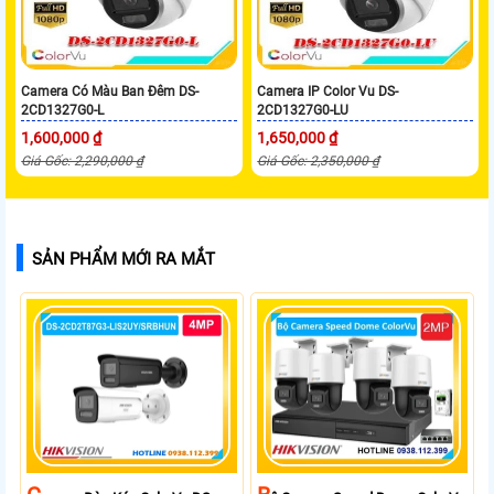
Camera Có Màu Ban Đêm DS-
Camera IP Color Vu DS-
2CD1327G0-L
2CD1327G0-LU
1,600,000 ₫
1,650,000 ₫
Giá Gốc: 2,290,000 ₫
Giá Gốc: 2,350,000 ₫
SẢN PHẨM MỚI RA MẮT