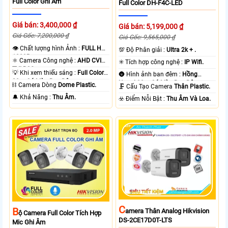
Full Color Ghi Âm
Full Color DH-F4C-LED
Giá bán: 3,400,000 ₫
Giá bán: 5,199,000 ₫
Giá Gốc: 7,200,000 ₫
Giá Gốc: 9,565,000 ₫
👁 Chất lượng hình Ảnh :
FULL HD
💯 Độ Phân giải :
Ultra 2k + .
1080P .
⚛️ Camera Công nghệ :
AHD CVI
✳️ Tích hợp công nghệ :
IP Wifi.
TVI BCS.
💡 Khi xem thiếu sáng :
Full Color
🌚 Hình ảnh ban đêm :
Hồng
20m Có Màu Ban Ðêm.
Ngoại 30m Có Màu Ban Ðêm.
⛓ Camera Dòng
Dome Plastic.
🗜️ Cấu Tạo Camera
Thân Plastic.
️🔔 Khả Năng :
Thu Âm.
️☣️ Điểm Nỗi Bật :
Thu Âm Và Loa.
C
B
Amera Thân Analog Hikvision
Ộ Camera Full Color Tích Hợp
DS-2CE17D0T-LTS
Mic Ghi Âm