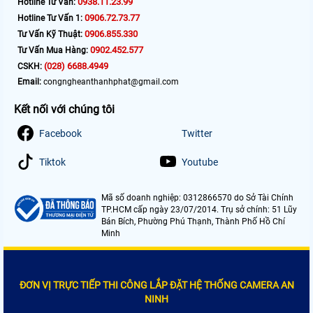
0938.11.23.99
Hotline Tư Vấn:
0906.72.73.77
Hotline Tư Vấn 1:
0906.855.330
Tư Vấn Kỹ Thuật:
0902.452.577
Tư Vấn Mua Hàng:
(028) 6688.4949
CSKH:
Email:
congngheanthanhphat@gmail.com
Kết nối với chúng tôi
Facebook
Twitter
Tiktok
Youtube
Mã số doanh nghiệp: 0312866570 do Sở Tài Chính
TP.HCM cấp ngày 23/07/2014. Trụ sở chính: 51 Lũy
Bán Bích, Phường Phú Thạnh, Thành Phố Hồ Chí
Minh
ĐƠN VỊ TRỰC TIẾP THI CÔNG LẮP ĐẶT HỆ THỐNG CAMERA AN
NINH