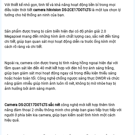
Với thiết kế nhỏ gọn, tinh tế và khả năng hoạt động bền bỉ trong mọi
điều kiện thời tiết
camera hikvision DS-2CE17D0T-LTS
là một lựa chọn lý
tưởng cho hệ thống an ninh của bạn.
Sản phẩm được trang bị cảm biến hiện đại có độ phân giải 2.0
Megapixel mang đến những hình ảnh chất lượng cao, sắc nét đến từng
chi tiết, giúp bạn quan sát mọi hoạt động diễn ra trước ống kính một
cách rõ ràng và chi tiết.
Ngoài ra, camera còn được trang bị tính năng hồng ngoại hiện đại với
tầm quan sát lên đến 40 mét kết hợp với đèn hỗ trợ ánh sáng trắng,
giúp bạn giám sát mọi hoạt động ngay cả trong điều kiện thiếu sáng
hoặc hoàn toàn tối. Công nghệ chống ngược sáng thực DWDR và chức
năng giảm nhiễu giúp hình ảnh luôn rõ nét, không bị mờ nhòe hay bị
ảnh hưởng bởi ánh sáng mạnh.
Camera DS-2CE17D0T-LTS sắc nét
công nghệ mới kết hợp thêm tính
năng đàm thoại 2 chiều thông minh cho phép bạn giao tiếp trực tiếp với
người ở phía bên kia camera, giúp bạn kiểm soát tình hình một cách
hiệu quả.