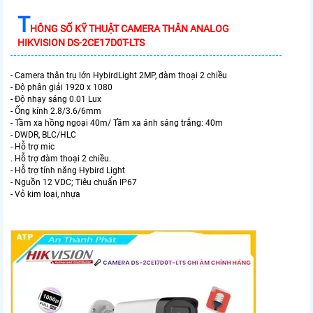
T
HÔNG SỐ KỸ THUẬT CAMERA THÂN ANALOG
HIKVISION DS-2CE17D0T-LTS
- Camera thân trụ lớn HybirdLight 2MP, đàm thoại 2 chiều
- Độ phân giải 1920 x 1080
- Độ nhạy sáng 0.01 Lux
- Ống kính 2.8/3.6/6mm
- Tầm xa hồng ngoại 40m/ Tầm xa ánh sáng trắng: 40m
- DWDR, BLC/HLC
- Hỗ trợ mic
. Hỗ trợ đàm thoại 2 chiều.
- Hỗ trợ tính năng Hybird Light
- Nguồn 12 VDC; Tiêu chuẩn IP67
- Vỏ kim loại, nhựa