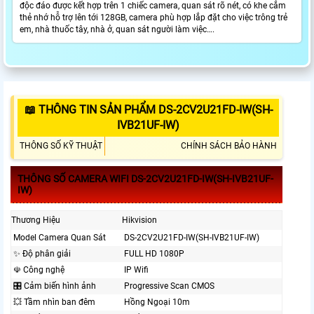
độc đáo được kết hợp trên 1 chiếc camera, quan sát rõ nét, có khe cắm
thẻ nhớ hỗ trợ lên tới 128GB, camera phù hợp lắp đặt cho việc trông trẻ
em, nhà thuốc tây, nhà ở, quan sát người làm việc….
📖 THÔNG TIN SẢN PHẨM DS-2CV2U21FD-IW(SH-
IVB21UF-IW)
THÔNG SỐ KỸ THUẬT
CHÍNH SÁCH BẢO HÀNH
THÔNG SỐ CAMERA WIFI DS-2CV2U21FD-IW(SH-IVB21UF-
IW)
Thương Hiệu
Hikvision
Model Camera Quan Sát
DS-2CV2U21FD-IW(SH-IVB21UF-IW)
✨ Độ phân giải
FULL HD 1080P
☫ Công nghệ
IP Wifi
🎛 Cảm biến hình ảnh
Progressive Scan CMOS
💥 Tầm nhìn ban đêm
Hồng Ngoại 10m