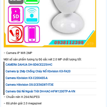
– Camera IP Wifi 2MP
Một số sản phẩm tương tự Độ sắc nét 2.0 MP chất lượng tốt:
CAMERA DAHUA DH-SD6CE225I-HC
Camera Ip 2Mp Chống Cháy Nổ Kbvision KX-FA20
Camera Kbvision KX-C2004S5-A
Camera Hikvision DS-2CE56D8T-IT3E
Camera Giá Rẻ Ngoài Trời DH-HAC-HFW1200TP-A-VN
– Chuẩn nén H.264/MJPEG
– Độ phân giải 2.0 megapixel