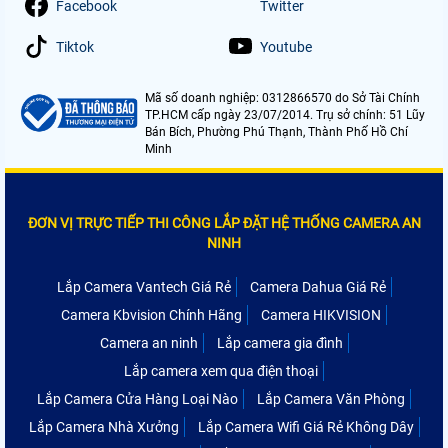
Facebook
Twitter
Tiktok
Youtube
Mã số doanh nghiệp: 0312866570 do Sở Tài Chính
TP.HCM cấp ngày 23/07/2014. Trụ sở chính: 51 Lũy
Bán Bích, Phường Phú Thạnh, Thành Phố Hồ Chí
Minh
ĐƠN VỊ TRỰC TIẾP THI CÔNG LẮP ĐẶT HỆ THỐNG CAMERA AN
NINH
Lắp Camera Vantech Giá Rẻ
Camera Dahua Giá Rẻ
Camera Kbvision Chính Hãng
Camera HIKVISION
Camera an ninh
Lắp camera gia đình
Lắp camera xem qua điện thoại
Lắp Camera Cửa Hàng Loại Nào
Lắp Camera Văn Phòng
Lắp Camera Nhà Xưởng
Lắp Camera Wifi Giá Rẻ Không Dây