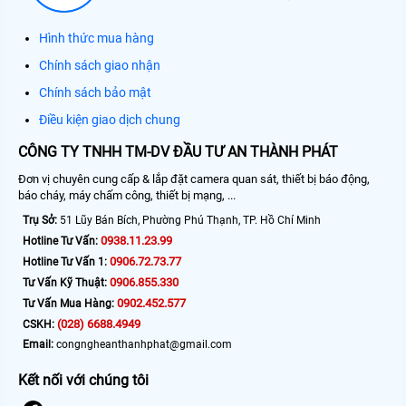
Hình thức mua hàng
Chính sách giao nhận
Chính sách bảo mật
Điều kiện giao dịch chung
CÔNG TY TNHH TM-DV ĐẦU TƯ AN THÀNH PHÁT
Đơn vị chuyên cung cấp & lắp đặt camera quan sát, thiết bị báo động,
báo cháy, máy chấm công, thiết bị mạng, ...
Trụ Sở:
51 Lũy Bán Bích, Phường Phú Thạnh, TP. Hồ Chí Minh
0938.11.23.99
Hotline Tư Vấn:
0906.72.73.77
Hotline Tư Vấn 1:
0906.855.330
Tư Vấn Kỹ Thuật:
0902.452.577
Tư Vấn Mua Hàng:
(028) 6688.4949
CSKH:
Email:
congngheanthanhphat@gmail.com
Kết nối với chúng tôi