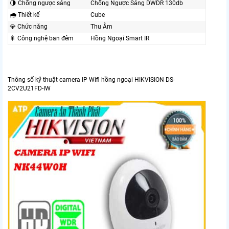
🌗 Chống ngược sáng
Chống Ngược Sáng DWDR 130db
🌧️ Thiết kế
Cube
💎 Chức năng
Thu Âm
🎇 Công nghệ ban đêm
Hồng Ngoại Smart IR
Thông số kỹ thuật camera IP Wifi hồng ngoại HIKVISION DS-
2CV2U21FD-IW