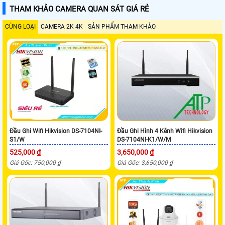
THAM KHẢO CAMERA QUAN SÁT GIÁ RẺ
CÙNG LOẠI
CAMERA 2K 4K
SẢN PHẨM THAM KHẢO
Đầu Ghi Wifi Hikvision DS-7104NI-
Đầu Ghi Hình 4 Kênh Wifi Hikvision
S1/W
DS-7104NI-K1/W/M
525,000 ₫
3,650,000 ₫
Giá Gốc: 750,000 ₫
Giá Gốc: 3,650,000 ₫