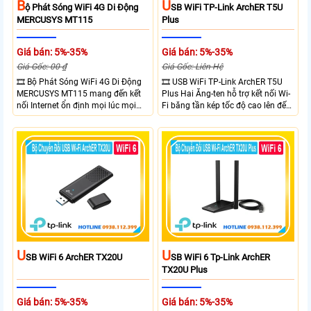
B
U
Ộ Phát Sóng WiFi 4G Di Động
SB WiFi TP-Link ArchER T5U
MERCUSYS MT115
Plus
Giá bán: 5%-35%
Giá bán: 5%-35%
Giá Gốc: 00 ₫
Giá Gốc: Liên Hệ
🎞 Bộ Phát Sóng WiFi 4G Di Động
🎞 USB WiFi TP-Link ArchER T5U
MERCUSYS MT115 mang đến kết
Plus Hai Ăng-ten hỗ trợ kết nối Wi-
nối Internet ổn định mọi lúc mọi
Fi băng tần kép tốc độ cao lên đến
nơi với tốc độ 4G LTE tải xuống lên
1300 Mbps. Hai ăng-ten ngoài kết
đến 150Mbps. Chuẩn WiFi 6
hợp công nghệ Beamforming giúp
AX300, pin 2400mAh hoạt động
tăng cường tín hiệu và vùng phủ
đến 10 giờ và khả năng kết nối
sóng. USB 3.0 cho tốc độ truyền dữ
cùng lúc 10 thiết bị
liệu nhanh. Hỗ trợ Windows 10/11
và cài đặt dễ dàng không cần đĩa
CD,bảo mật WPA3 cho quyền riêng
tư
U
U
SB WiFi 6 ArchER TX20U
SB WiFi 6 Tp-Link ArchER
TX20U Plus
Giá bán: 5%-35%
Giá bán: 5%-35%