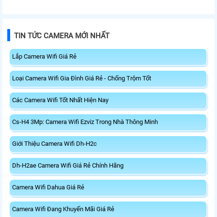
nối không dây nhanh và ổn định.
trên 5GHz và 688 Mbps trên
Tích hợp ăng-ten độ lợi cao mở
2.4GHz. Trang bị 2 ăng-ten ngoài
rộng vùng phủ, giảm độ trễ. USB
công suất cao, kết nối USB 3.0, đi
3.0 tốc độ cao hỗ trợ truyền tải dữ
kèm đế cắm và cáp nối dài. Phù
TIN TỨC CAMERA MỚI NHẤT
liệu nhanh, kết hợp WPA3 tăng
hợp nâng cấp kết nối không dây
cường bảo mật.
tốc độ cao cho máy tính.
Lắp Camera Wifi Giá Rẻ
Loại Camera Wifi Gia Đình Giá Rẻ - Chống Trộm Tốt
Các Camera Wifi Tốt Nhất Hiện Nay
Cs-H4 3Mp: Camera Wifi Ezviz Trong Nhà Thông Minh
Giới Thiệu Camera Wifi Dh-H2c
Dh-H2ae Camera Wifi Giá Rẻ Chính Hãng
Camera Wifi Dahua Giá Rẻ
Camera Wifi Đang Khuyến Mãi Giá Rẻ