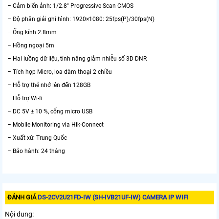
– Cảm biến ảnh: 1/2.8″ Progressive Scan CMOS
– Độ phân giải ghi hình: 1920×1080: 25fps(P)/30fps(N)
– Ống kính 2.8mm
– Hồng ngoại 5m
– Hai luồng dữ liệu, tính năng giảm nhiễu số 3D DNR
– Tích hợp Micro, loa đàm thoại 2 chiều
– Hỗ trợ thẻ nhớ lên đến 128GB
– Hỗ trợ Wi-fi
– DC 5V ± 10 %, cổng micro USB
– Mobile Monitoring via Hik-Connect
– Xuất xứ: Trung Quốc
– Bảo hành: 24 tháng
ĐÁNH GIÁ
DS-2CV2U21FD-IW (SH-IVB21UF-IW) CAMERA IP WIFI
Nội dung: