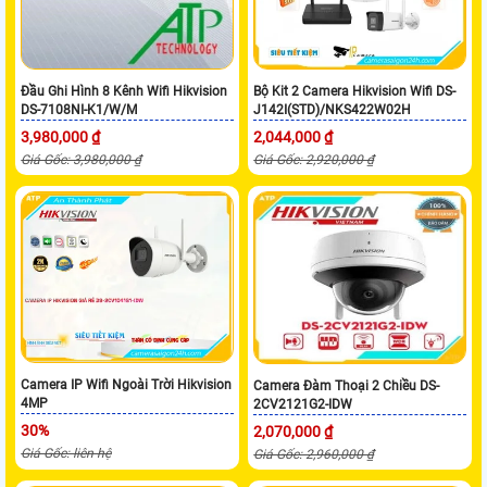
Đầu Ghi Hình 8 Kênh Wifi Hikvision
Bộ Kit 2 Camera Hikvision Wifi DS-
DS-7108NI-K1/W/M
J142I(STD)/NKS422W02H
3,980,000 ₫
2,044,000 ₫
Giá Gốc: 3,980,000 ₫
Giá Gốc: 2,920,000 ₫
Camera IP Wifi Ngoài Trời Hikvision
Camera Đàm Thoại 2 Chiều DS-
4MP
2CV2121G2-IDW
30%
2,070,000 ₫
Giá Gốc: liên hệ
Giá Gốc: 2,960,000 ₫