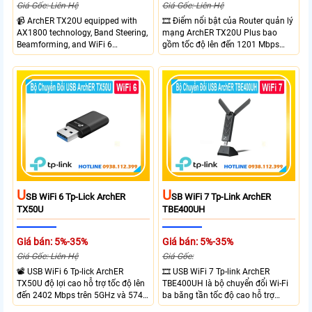
Giá Gốc: Liên Hệ
Giá Gốc: Liên Hệ
📹 ArchER TX20U equipped with
🎞 Điểm nổi bật của Router quản lý
AX1800 technology, Band Steering,
mạng ArchER TX20U Plus bao
Beamforming, and WiFi 6
gồm tốc độ lên đến 1201 Mbps
transmission. Band Steering
trên băng tần 5 GHz và 574 Mbps
technology optimizes connections,
trên băng tần 2.4 GHz. công nghệ
Beamforming enhances signal
Band Steering, Beamforming và
focus for better coverage. Upgrade
Wifi 6 cung cấp hiệu suất cao và
your network experience with
ổn định cho mạng Wi-Fi của bạn.
leading-edge features.
U
U
SB WiFi 6 Tp-Lick ArchER
SB WiFi 7 Tp-Link ArchER
TX50U
TBE400UH
Giá bán: 5%-35%
Giá bán: 5%-35%
Giá Gốc: Liên Hệ
Giá Gốc:
📽 USB WiFi 6 Tp-lick ArchER
🎞 USB WiFi 7 Tp-link ArchER
TX50U độ lợi cao hỗ trợ tốc độ lên
TBE400UH là bộ chuyển đổi Wi-Fi
đến 2402 Mbps trên 5GHz và 574
ba băng tần tốc độ cao hỗ trợ
Mbps trên 2.4GHz mang đến kết
2882 Mbps trên 6GHz, 2882 Mbps