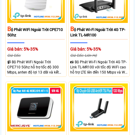
B
B
Ộ Phát WiFi Ngoài Trời CPE710
Ộ Phát Wi-Fi Ngoài Trời 4G TP-
5Ghz
Link TL-MR100
Giá bán: 5%-35%
Giá bán: 5%-35%
Giá Gốc:
Giá Gốc: Liên Hệ
📹 Bộ Phát WiFi Ngoài Trời
📸 Bộ Phát Wi-Fi Ngoài Trời 4G TP-
CPE710 5Ghz hỗ trợ tốc độ 300
Link TL-MR100 với tốc độ WiFi cao
Mbps, anten độ lợi 13 dBi và kết
hỗ trợ LTE lên đến 150 Mbps và Wi-
nối đường dài trên 10 km trong
Fi 2.4 GHz lên đến 300 Mbps với
điều kiện phù hợp. Trang bị cổng
thiết kế với vỏ chống chịu thời tiết
Ethernet Shielded 10/100 Mbps, hỗ
chuẩn IP65, chống sét ±6kV và
trợ PoE Passive, MAXtream TDMA,
chống tĩnh điện ±15kV
quản lý tập trung và phân tích
quang phổ. Chuẩn IPX5 giúp tăng
khả năng chống chịu thời tiết.