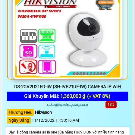
DS-2CV2U21FD-IW (SH-IVB21UF-IW) CAMERA IP WIFI
Giá Khuyến Mãi:
1,360,000 ₫
(+ VAT 8%)
13%
Giá Niêm Yết:1,560,000 ₫
Thương Hiệu
Hikvision
Ngày Đăng
11/12/2022 11:33:16 AM
Đây là dòng camera all in one của hãng HIKVISION với nhiều tính năng