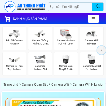
DANH MỤC SẢN PHẨM
Báo Giá Camera
Camera Chống
Camera Hikvision
Camera AI IP
Hikvision
Nhiễu 3D DNR
Full Hd 1080P
Hikvision
Hikvison
Camera Ip Thân
Camera Ip
Camera Đàm
Camera Quan Sát
Trụ Hikvision
Hikvision Chất
Thoại 2 Chiều
2K Hikvision
Lượng
Hikvision
›
›
›
Trang chủ
Camera Quan Sát
Camera Wifi
Camera Wifi Hikvision