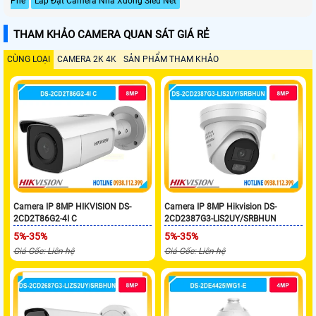
Phê
Lắp Đặt Camera Nhà Xưởng Siêu Nét
THAM KHẢO CAMERA QUAN SÁT GIÁ RẺ
CÙNG LOẠI
CAMERA 2K 4K
SẢN PHẨM THAM KHẢO
Camera IP 8MP HIKVISION DS-
Camera IP 8MP Hikvision DS-
2CD2T86G2-4I C
2CD2387G3-LIS2UY/SRBHUN
5%-35%
5%-35%
Giá Gốc: Liên hệ
Giá Gốc: Liên hệ