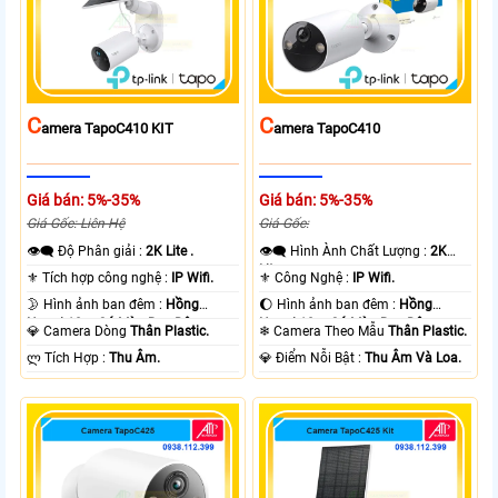
C
C
Amera TapoC410 KIT
Amera TapoC410
Giá bán: 5%-35%
Giá bán: 5%-35%
Giá Gốc: Liên Hệ
Giá Gốc:
👁️‍🗨 Độ Phân giải :
2K Lite .
👁️‍🗨 Hình Ành Chất Lượng :
2K
Lite .
⚜️ Tích hợp công nghệ :
IP Wifi.
⚜️ Công Nghệ :
IP Wifi.
🌛 Hình ảnh ban đêm :
Hồng
🌔 Hình ảnh ban đêm :
Hồng
Ngoại 10m Có Màu Ban Ðêm.
Ngoại 10m Có Màu Ban Ðêm.
💎 Camera Dòng
Thân Plastic.
❄ Camera Theo Mẫu
Thân Plastic.
️ლ Tích Hợp :
Thu Âm.
️💎 Điểm Nỗi Bật :
Thu Âm Và Loa.