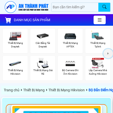
DANH MỤC SẢN PHẨM
Thiết Bị Mạng
Cân Bằng Tải
Thiết Bị Mạng
Thiết Bị Mạng
Draytek
Draytek
APTEK
Tplink
Thiết Bị Mạng
Thiết Bị Mạng Giá
Bộ Camera Ghi
Lắp Camera Nhà
Hikvision
Rẻ
Âm Kbvision
Xưởng Hikvision
›
›
›
Trang chủ
Thiết Bị Mạng
Thiết Bị Mạng Hikvision
Bộ Bắn Điểm N