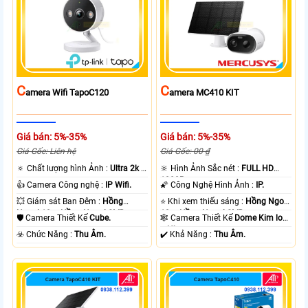
C
C
Amera Wifi TapoC120
Amera MC410 KIT
Giá bán: 5%-35%
Giá bán: 5%-35%
Giá Gốc: Liên hệ
Giá Gốc: 00 ₫
🔅 Chất lượng hình Ảnh :
Ultra 2k +
🔆 Hình Ảnh Sắc nét :
FULL HD
.
1080P .
👍 Camera Công nghệ :
IP Wifi.
🌠 Công Nghệ Hình Ảnh :
IP.
💥 Giám sát Ban Đêm :
Hồng
⭐ Khi xem thiếu sáng :
Hồng Ngoại
Ngoại 10m Hồng Ngoại SMD.
10m Hồng Ngoại SMD.
🛡 Camera Thiết Kế
Cube.
🕸️ Camera Thiết Kế
Dome Kim loại
+ Nhựa.
️☣️ Chức Năng :
Thu Âm.
️✔️ Khả Năng :
Thu Âm.