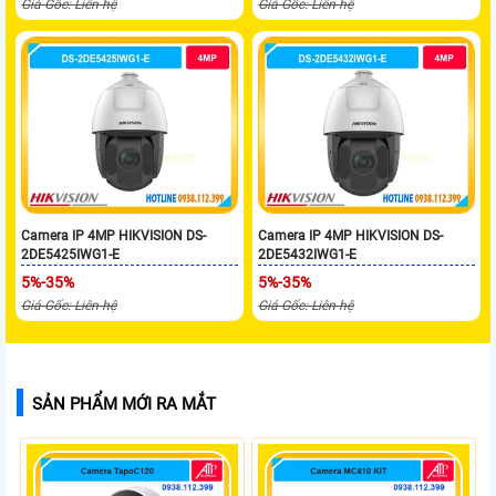
Giá Gốc: Liên hệ
Giá Gốc: Liên hệ
Camera IP 4MP HIKVISION DS-
Camera IP 4MP HIKVISION DS-
2DE5425IWG1-E
2DE5432IWG1-E
5%-35%
5%-35%
Giá Gốc: Liên hệ
Giá Gốc: Liên hệ
SẢN PHẨM MỚI RA MẮT