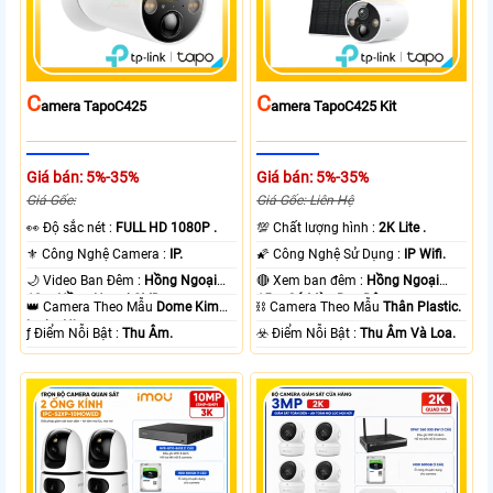
C
C
Amera TapoC425
Amera TapoC425 Kit
Giá bán: 5%-35%
Giá bán: 5%-35%
Giá Gốc:
Giá Gốc: Liên Hệ
️👀 Độ sắc nét :
FULL HD 1080P .
💯 Chất lượng hình :
2K Lite .
⚜️ Công Nghệ Camera :
IP.
🌠 Công Nghệ Sử Dụng :
IP Wifi.
🌙 Video Ban Đêm :
Hồng Ngoại
🔴 Xem ban đêm :
Hồng Ngoại
10m Hồng Ngoại SMD.
15m Có Màu Ban Ðêm.
👑 Camera Theo Mẫu
Dome Kim
⛓ Camera Theo Mẫu
Thân Plastic.
loại + Nhựa.
️ƒ Điểm Nỗi Bật :
Thu Âm.
️☣️ Điểm Nỗi Bật :
Thu Âm Và Loa.