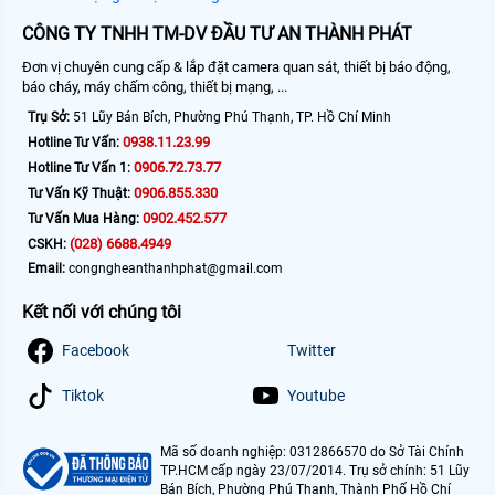
CÔNG TY TNHH TM-DV ĐẦU TƯ AN THÀNH PHÁT
Đơn vị chuyên cung cấp & lắp đặt camera quan sát, thiết bị báo động,
báo cháy, máy chấm công, thiết bị mạng, ...
Trụ Sở:
51 Lũy Bán Bích, Phường Phú Thạnh, TP. Hồ Chí Minh
0938.11.23.99
Hotline Tư Vấn:
0906.72.73.77
Hotline Tư Vấn 1:
0906.855.330
Tư Vấn Kỹ Thuật:
0902.452.577
Tư Vấn Mua Hàng:
(028) 6688.4949
CSKH:
Email:
congngheanthanhphat@gmail.com
Kết nối với chúng tôi
Facebook
Twitter
Tiktok
Youtube
Mã số doanh nghiệp: 0312866570 do Sở Tài Chính
TP.HCM cấp ngày 23/07/2014. Trụ sở chính: 51 Lũy
Bán Bích, Phường Phú Thạnh, Thành Phố Hồ Chí