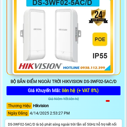
BỘ BẮN ĐIỂM NGOÀI TRỜI HIKVISION DS-3WF02-5AC/D
Giá Khuyến Mãi:
liên hệ
(+ VAT 8%)
Giá Niêm Yết:liên hệ
Thương Hiệu
Hikvision
Ngày Đăng
4/14/2025 2:53:27 PM
DS-3WF02-5AC/D là bộ phát sóng ngoài trời tần số 5GHz hỗ trợ kết nối