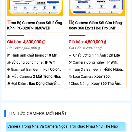
T
B
Rọn Bộ Camera Quan Sát 2 Ống
Ộ Camera Giám Sát Cửa Hàng
Kính IPC-S2XP-10M0WED
Xoay 360 Ezviz H6C Pro 3MP
Giá bán: 4,800,000 ₫
Giá bán: 4,800,000 ₫
Giá Gốc: 6,800,000 ₫
Giá Gốc: 6,200,000 ₫
🦉 Hình ảnh chất lượng :
10 MP.
️👀 Chất lượng hình Ảnh :
2K Lite .
🕉️ Sử dụng công nghệ :
IP Wifi.
⚒ Camera Công nghệ :
IP Wifi.
❈ Giám sát Ban Đêm :
Full Color
🔅 Tầm Xa Ban Đêm :
Hồng Ngoại
20m Có Màu Ban Ðêm.
10m Hồng Ngoại Smart IR.
🐜 Mẫu Camera
2 Mắt Trong Nhà.
💦 Loại Camera
Xoay 360.
️🔔 Đặt Điểm :
Báo Động Chuyển
️ƒ Chức Năng :
Xoay 360 Thu Âm.
Động.
TIN TỨC CAMERA MỚI NHẤT
Camera Trong Nhà Và Camera Ngoài Trời Khác Nhau Như Thế Nào