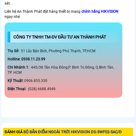
sát.
Liên hệ An Thành Phát đặt hàng thiết bị mạng
chính hãng HIKVISION
ngay nhé
CÔNG TY TNHH TM-DV ĐẦU TƯ AN THÀNH PHÁT
Trụ Sở:
51 Lũy Bán Bích, Phường Phú Thạnh, TP.HCM
Hotline: 0938.11.23.99
Chi Nhánh 1:
445/38 Tân Hòa Đông,P. Bình Trị Đông, Q.Bình Tân,
TP. HCM
Kỹ Thuật:
0906.855.330
Điện Thoại:
(028) 6688.4949
ĐÁNH GIÁ
BỘ BẮN ĐIỂM NGOÀI TRỜI HIKVISION DS-3WF02-5AC/D