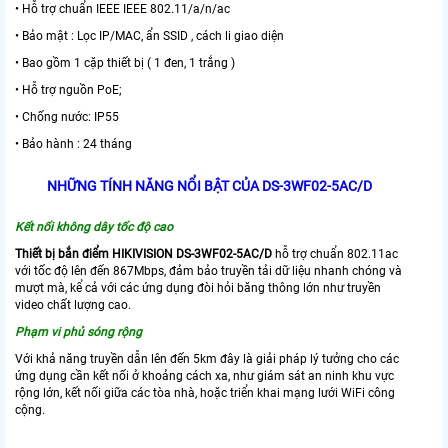
• Hỗ trợ chuẩn IEEE IEEE 802.11/a/n/ac
• Bảo mật : Lọc IP/MAC, ẩn SSID , cách li giao diện
• Bao gồm 1 cặp thiết bị ( 1 đen, 1 trắng )
• Hỗ trợ nguồn PoE;
• Chống nước: IP55
• Bảo hành : 24 tháng
NHỮNG TÍNH NĂNG NỔI BẬT CỦA DS-3WF02-5AC/D
Kết nối không dây tốc độ cao
Thiết bị bắn điểm HIKIVISION DS-3WF02-5AC/D
hỗ trợ chuẩn 802.11ac
với tốc độ lên đến 867Mbps, đảm bảo truyền tải dữ liệu nhanh chóng và
mượt mà, kể cả với các ứng dụng đòi hỏi băng thông lớn như truyền
video chất lượng cao.
Phạm vi phủ sóng rộng
Với khả năng truyền dẫn lên đến 5km đây là giải pháp lý tưởng cho các
ứng dụng cần kết nối ở khoảng cách xa, như giám sát an ninh khu vực
rộng lớn, kết nối giữa các tòa nhà, hoặc triển khai mạng lưới WiFi công
cộng.