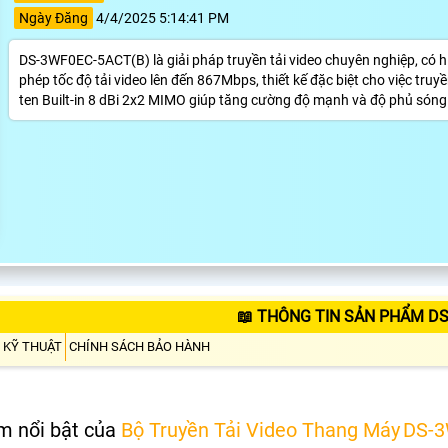
Ngày Đăng
4/4/2025 5:14:41 PM
DS-3WF0EC-5ACT(B) là giải pháp truyền tải video chuyên nghiệp, có h
phép tốc độ tải video lên đến 867Mbps, thiết kế đặc biệt cho việc tr
ten Built-in 8 dBi 2x2 MIMO giúp tăng cường độ mạnh và độ phủ sóng củ
📖 THÔNG TIN SẢN PHẨM DS
 KỸ THUẬT
CHÍNH SÁCH BẢO HÀNH
m nổi bật của
Bộ Truyền Tải Video Thang Máy
DS-3