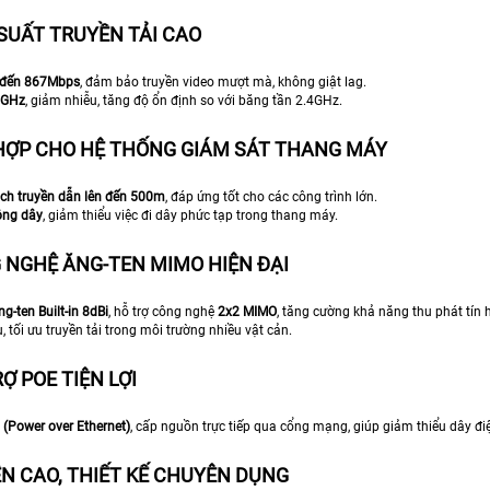
 SUẤT TRUYỀN TẢI CAO
n đến 867Mbps
, đảm bảo truyền video mượt mà, không giật lag.
5GHz
, giảm nhiễu, tăng độ ổn định so với băng tần 2.4GHz.
 HỢP CHO HỆ THỐNG GIÁM SÁT THANG MÁY
ch truyền dẫn lên đến 500m
, đáp ứng tốt cho các công trình lớn.
ông dây
, giảm thiểu việc đi dây phức tạp trong thang máy.
G NGHỆ ĂNG-TEN MIMO HIỆN ĐẠI
g-ten Built-in 8dBi
, hỗ trợ công nghệ
2x2 MIMO
, tăng cường khả năng thu phát tín h
 tối ưu truyền tải trong môi trường nhiều vật cản.
RỢ POE TIỆN LỢI
 (Power over Ethernet)
, cấp nguồn trực tiếp qua cổng mạng, giúp giảm thiểu dây điệ
ỀN CAO, THIẾT KẾ CHUYÊN DỤNG