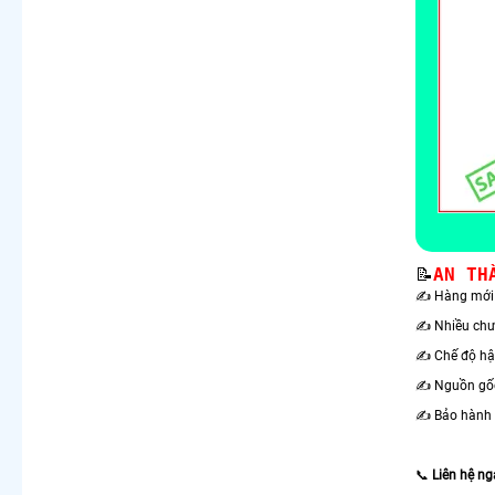
📝
AN TH
✍️ Hàng mới 
✍️ Nhiều chư
✍️ Chế độ hậ
✍️ Nguồn gốc
✍️ Bảo hành 
📞
Liên hệ n