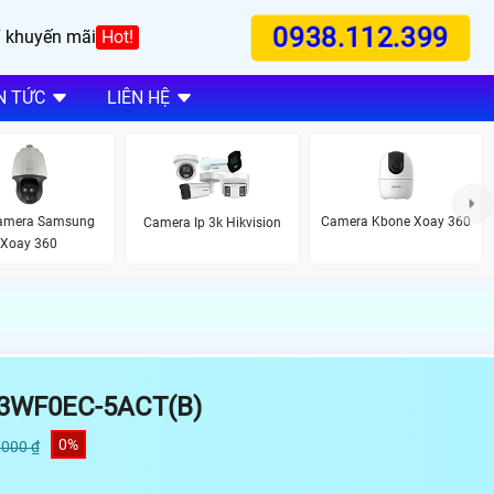
0938.112.399
 khuyến mãi
Hot!
N TỨC
LIÊN HỆ
amera Samsung
Camera Kbone Xoay 360
Camera Ip 3k Hikvision
Xoay 360
3WF0EC-5ACT(B)
0%
,000 ₫