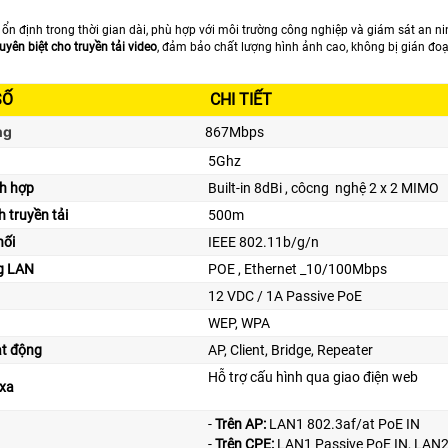
ổn định trong thời gian dài, phù hợp với môi trường công nghiệp và giám sát an ni
uyên biệt cho truyền tải video
, đảm bảo chất lượng hình ảnh cao, không bị gián đoạ
SỐ
CHI TIẾT
ng
867Mbps
5Ghz
ch hợp
Built-in 8dBi , côcng nghệ 2 x 2 MIMO
 truyền tải
500m
nối
IEEE 802.11b/g/n
g LAN
POE , Ethernet _10/100Mbps
p
12 VDC / 1A Passive PoE
WEP, WPA
ạt động
AP, Client, Bridge, Repeater
Hỗ trợ cấu hình qua giao điện web
 xa
-
Trên AP:
LAN1 802.3af/at PoE IN
-
Trên CPE:
LAN1 Passive PoE IN, LAN2