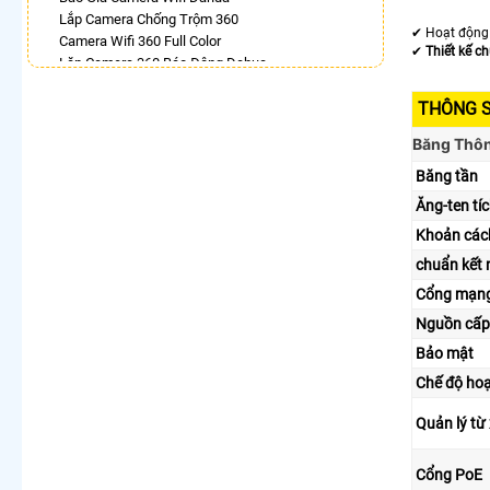
Lắp Camera Chống Trộm 360
✔ Hoạt động 
Camera Wifi 360 Full Color
✔
Thiết kế ch
Lăp Camera 360 Báo Động Dahua
Camera 360 Độ Hikvision
Camera Imou Xoay 360
THÔNG 
Camera Wifi 360 Full Color Dahua
Băng Thô
Camera Wifi Ebitcam Xoay 360 Độ
Camera 360 Imou Báo Động
Băng tần
Ăng-ten tí
LẮP CAMERA THEO NHU CẦU
Khoản cách
Lắp Camera Văn Phòng Giá Rẻ
Lắp Camera Nhà Xưởng Giá Rẻ
chuẩn kết 
Lắp Camera Gia Đình Giá Rẻ
Cổng mạn
Lắp Camera Kho Hàng Giá Rẻ
Nguồn cấ
Lắp Camera Cửa Hàng Giá Rẻ
Lắp Camera Wifi Giá Rẻ Chính Hãng
Bảo mật
Lắp Camera Công Trình Giá Rẻ
Chế độ ho
Camera 360 Giá Rẻ
Quản lý từ
Cổng PoE