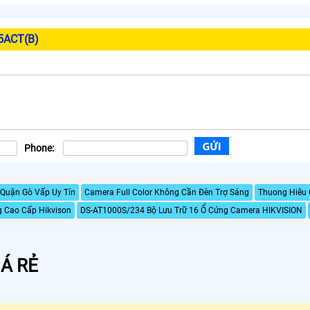
5ACT(B)
Phone:
Quận Gò Vấp Uy Tín
Camera Full Color Không Cần Đèn Trợ Sáng
Thuong Hiêu 
 Cao Cấp Hikvison
DS-AT1000S/234 Bộ Lưu Trữ 16 Ổ Cứng Camera HIKVISION
Á RẺ