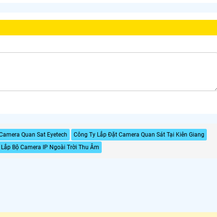
Camera Quan Sat Eyetech
Công Ty Lắp Đặt Camera Quan Sát Tại Kiên Giang
Lắp Bộ Camera IP Ngoài Trời Thu Âm