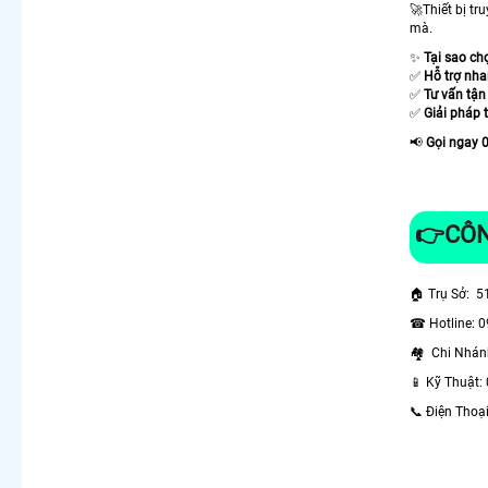
🚀Thiết bị tr
mà.
✨
Tại sao ch
✅
Hỗ trợ nh
✅
Tư vấn tận
✅
Giải pháp 
📢
Gọi ngay 
👉CÔN
🏠 Trụ Sở: 5
☎ Hotline: 
🏘 Chi Nhán
📱 Kỹ Thuật:
📞 Điện Thoạ