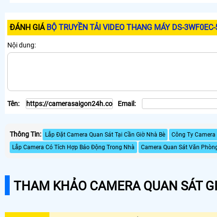
ĐÁNH GIÁ
BỘ TRUYỀN TẢI VIDEO THANG MÁY DS-3WF0EC-
Nội dung:
Tên:
Email:
Thông Tin:
Lắp Đặt Camera Quan Sát Tại Cần Giờ Nhà Bè
Công Ty Camera 
Lắp Camera Có Tích Hợp Báo Động Trong Nhà
Camera Quan Sát Văn Phòng
THAM KHẢO CAMERA QUAN SÁT GI