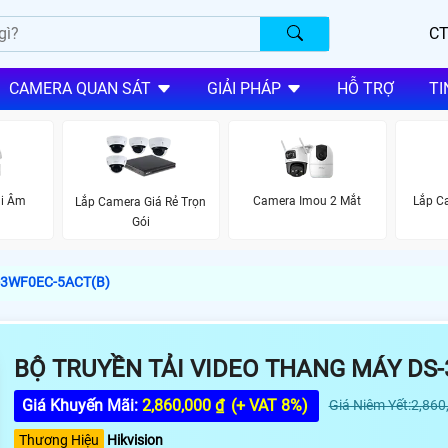
CT
CAMERA QUAN SÁT
GIẢI PHÁP
HỖ TRỢ
TI
i Âm
Camera Imou 2 Mắt
Lắp C
Lắp Camera Giá Rẻ Trọn
Gói
S-3WF0EC-5ACT(B)
BỘ TRUYỀN TẢI VIDEO THANG MÁY DS-
Giá Khuyến Mãi:
2,860,000 ₫
(+ VAT 8%)
Giá Niêm Yết:2,860
Thương Hiệu
Hikvision