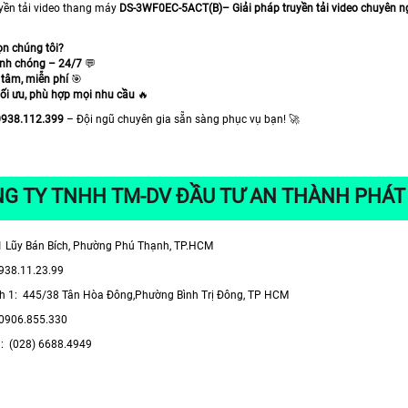
uyền tải video thang máy
DS-3WF0EC-5ACT(B)– Giải pháp truyền tải video chuyên n
ọn chúng tôi?
anh chóng – 24/7
💬
 tâm, miễn phí
🎯
tối ưu, phù hợp mọi nhu cầu
🔥
0938.112.399
– Đội ngũ chuyên gia sẵn sàng phục vụ bạn! 🚀
G TY TNHH TM-DV ĐẦU TƯ AN THÀNH PHÁT
1 Lũy Bán Bích, Phường Phú Thạnh, TP.HCM
0938.11.23.99
h 1: 445/38 Tân Hòa Đông,Phường Bình Trị Đông, TP HCM
 0906.855.330
i: (028) 6688.4949