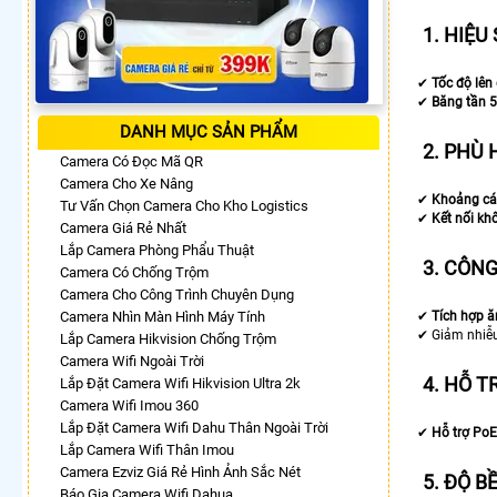
1. HIỆU
✔
Tốc độ lê
✔
Băng tần 
DANH MỤC SẢN PHẨM
2. PHÙ
Camera Có Đọc Mã QR
Camera Cho Xe Nâng
✔
Khoảng cá
Tư Vấn Chọn Camera Cho Kho Logistics
✔
Kết nối kh
Camera Giá Rẻ Nhất
Lắp Camera Phòng Phẩu Thuật
3. CÔN
Camera Có Chống Trộm
Camera Cho Công Trình Chuyên Dụng
Camera Nhìn Màn Hình Máy Tính
✔
Tích hợp ăn
✔ Giảm nhiễu,
Lắp Camera Hikvision Chống Trộm
Camera Wifi Ngoài Trời
4. HỖ T
Lắp Đặt Camera Wifi Hikvision Ultra 2k
Camera Wifi Imou 360
Lắp Đặt Camera Wifi Dahu Thân Ngoài Trời
✔
Hỗ trợ PoE
Lắp Camera Wifi Thân Imou
Camera Ezviz Giá Rẻ Hình Ảnh Sắc Nét
5. ĐỘ B
Báo Gia Camera Wifi Dahua