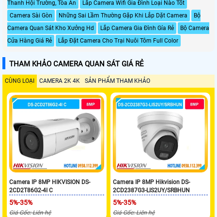
Thanh Hội Trường, Tòa Án
Lắp Camera Wifi Gia Đình Loại Nào Tốt
Camera Sài Gòn
Những Sai Lầm Thường Gặp Khi Lắp Dặt Camera
Bộ
Camera Quan Sát Kho Xưởng Hd
Lắp Camera Gia Đình Gía Rẻ
Bộ Camera
Cửa Hàng Giá Rẻ
Lắp Đặt Camera Cho Trại Nuôi Tôm Full Color
THAM KHẢO CAMERA QUAN SÁT GIÁ RẺ
CÙNG LOẠI
CAMERA 2K 4K
SẢN PHẨM THAM KHẢO
Camera IP 8MP HIKVISION DS-
Camera IP 8MP Hikvision DS-
2CD2T86G2-4I C
2CD2387G3-LIS2UY/SRBHUN
5%-35%
5%-35%
Giá Gốc: Liên hệ
Giá Gốc: Liên hệ