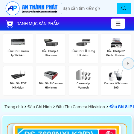
DANH MỤC SẢN PHẨM
Đầu Ghi Camera
Đầu Ghi Ip AI
Đầu Ghi 2 Ổ Cứng
Đầu Ghi Ip 32
Ip 16 Kênh
Hikvision
Hikvision
Kênh Hikvision
Hikvision
Đầu Ghi POE
Đầu Ghi 8 Camera
Camera Ip
Camera Wifi Imou
Hikvision
Hikvision
Vantech
360
›
›
›
Trang chủ
Đầu Ghi Hình
Đầu Thu Camera Hikvision
Đầu Ghi 8 IP