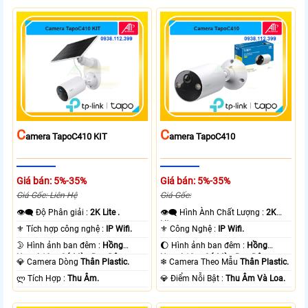
C
C
Amera TapoC410 KIT
Amera TapoC410
Giá bán: 5%-35%
Giá bán: 5%-35%
Giá Gốc: Liên Hệ
Giá Gốc:
👁️‍🗨 Độ Phân giải :
2K Lite .
👁️‍🗨 Hình Ành Chất Lượng :
2K
Lite .
⚜️ Tích hợp công nghệ :
IP Wifi.
⚜️ Công Nghệ :
IP Wifi.
🌛 Hình ảnh ban đêm :
Hồng
🌔 Hình ảnh ban đêm :
Hồng
Ngoại 10m Có Màu Ban Ðêm.
Ngoại 10m Có Màu Ban Ðêm.
💎 Camera Dòng
Thân Plastic.
❄ Camera Theo Mẫu
Thân Plastic.
️ლ Tích Hợp :
Thu Âm.
️💎 Điểm Nỗi Bật :
Thu Âm Và Loa.