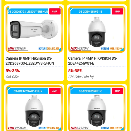
Camera IP 8MP Hikvision DS-
Camera IP 4MP HIKVISION DS-
2CD2687G3-LIZS2UY/SRBHUN
2DE4425IWG1-E
5%-35%
5%-35%
Giá Gốc:
Giá Gốc: Liên hệ