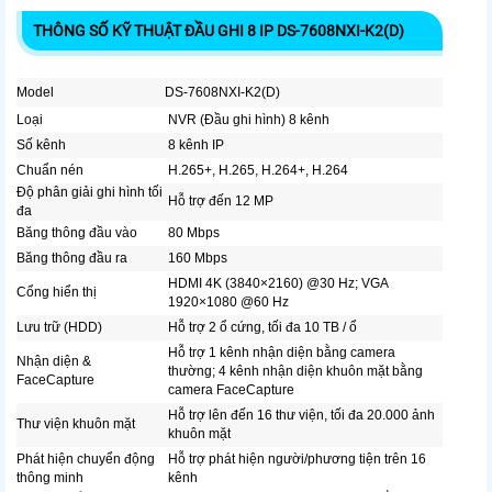
THÔNG SỐ KỸ THUẬT ĐẦU GHI 8 IP DS-7608NXI-K2(D)
Model
DS-7608NXI-K2(D)
Loại
NVR (Đầu ghi hình) 8 kênh
Số kênh
8 kênh IP
Chuẩn nén
H.265+, H.265, H.264+, H.264
Độ phân giải ghi hình tối
Hỗ trợ đến 12 MP
đa
Băng thông đầu vào
80 Mbps
Băng thông đầu ra
160 Mbps
HDMI 4K (3840×2160) @30 Hz; VGA
Cổng hiển thị
1920×1080 @60 Hz
Lưu trữ (HDD)
Hỗ trợ 2 ổ cứng, tối đa 10 TB / ổ
Hỗ trợ 1 kênh nhận diện bằng camera
Nhận diện &
thường; 4 kênh nhận diện khuôn mặt bằng
FaceCapture
camera FaceCapture
Hỗ trợ lên đến 16 thư viện, tối đa 20.000 ảnh
Thư viện khuôn mặt
khuôn mặt
Phát hiện chuyển động
Hỗ trợ phát hiện người/phương tiện trên 16
thông minh
kênh