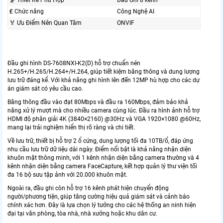
🗜️ Thiết Kế Phù Hợp
Đầu Ghi 8 kênh
₤ Chức năng
Công Nghệ AI
️🏅️ Ưu Điểm Nên Quan Tâm
ONVIF
Đầu ghi hình DS-7608NXI-K2(D) hỗ trợ chuẩn nén
H.265+/H.265/H.264+/H.264, giúp tiết kiệm băng thông và dung lượng
lưu trữ đáng kể. Với khả năng ghi hình lên đến 12MP hù hợp cho các dự
án giám sát có yêu cầu cao.
Băng thông đầu vào đạt 80Mbps và đầu ra 160Mbps, đảm bảo khả
năng xử lý mượt mà cho nhiều camera cùng lúc. Đầu ra hình ảnh hỗ trợ
HDMI độ phân giải 4K (3840×2160) @30Hz và VGA 1920×1080 @60Hz,
mang lại trải nghiệm hiển thị rõ ràng và chi tiết.
Về lưu trữ, thiết bị hỗ trợ 2 ổ cứng, dung lượng tối đa 10TB/ổ, đáp ứng
nhu cầu lưu trữ dữ liệu dài ngày. Điểm nổi bật là khả năng nhận diện
khuôn mặt thông minh, với 1 kênh nhận diện bằng camera thường và 4
kênh nhận diện bằng camera FaceCapture, kết hợp quản lý thư viện tối
đa 16 bộ sưu tập ảnh với 20.000 khuôn mặt.
Ngoài ra, đầu ghi còn hỗ trợ 16 kênh phát hiện chuyển động
người/phương tiện, giúp tăng cường hiệu quả giám sát và cảnh báo
chính xác hơn. Đây là lựa chọn lý tưởng cho các hệ thống an ninh hiện
đại tại văn phòng, tòa nhà, nhà xưởng hoặc khu dân cư.