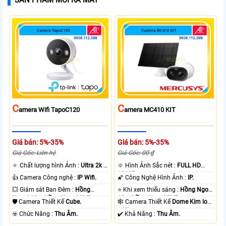
C
C
Amera Wifi TapoC120
Amera MC410 KIT
Giá bán: 5%-35%
Giá bán: 5%-35%
Giá Gốc: Liên hệ
Giá Gốc: 00 ₫
🔅 Chất lượng hình Ảnh :
Ultra 2k +
🔆 Hình Ảnh Sắc nét :
FULL HD
.
1080P .
👍 Camera Công nghệ :
IP Wifi.
🌠 Công Nghệ Hình Ảnh :
IP.
💥 Giám sát Ban Đêm :
Hồng
⭐ Khi xem thiếu sáng :
Hồng Ngoại
Ngoại 10m Hồng Ngoại SMD.
10m Hồng Ngoại SMD.
🛡 Camera Thiết Kế
Cube.
🕸️ Camera Thiết Kế
Dome Kim loại
+ Nhựa.
️☣️ Chức Năng :
Thu Âm.
️✔️ Khả Năng :
Thu Âm.