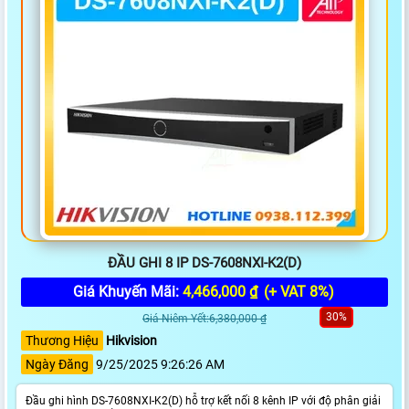
ĐẦU GHI 8 IP DS-7608NXI-K2(D)
Giá Khuyến Mãi:
4,466,000 ₫
(+ VAT 8%)
30%
Giá Niêm Yết:6,380,000 ₫
Thương Hiệu
Hikvision
Ngày Đăng
9/25/2025 9:26:26 AM
Đầu ghi hình DS-7608NXI-K2(D) hỗ trợ kết nối 8 kênh IP với độ phân giải