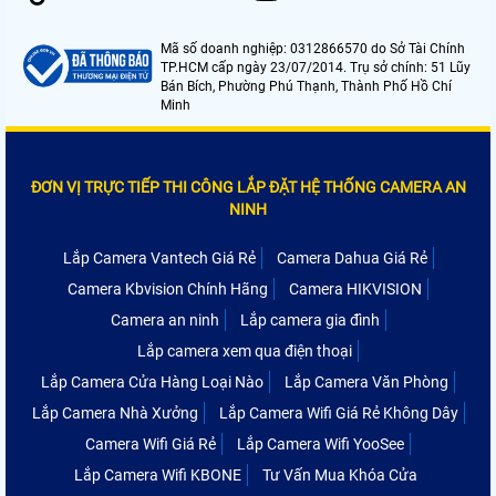
Mã số doanh nghiệp: 0312866570 do Sở Tài Chính
TP.HCM cấp ngày 23/07/2014. Trụ sở chính: 51 Lũy
Bán Bích, Phường Phú Thạnh, Thành Phố Hồ Chí
Minh
ĐƠN VỊ TRỰC TIẾP THI CÔNG LẮP ĐẶT HỆ THỐNG CAMERA AN
NINH
Lắp Camera Vantech Giá Rẻ
Camera Dahua Giá Rẻ
Camera Kbvision Chính Hãng
Camera HIKVISION
Camera an ninh
Lắp camera gia đình
Lắp camera xem qua điện thoại
Lắp Camera Cửa Hàng Loại Nào
Lắp Camera Văn Phòng
Lắp Camera Nhà Xưởng
Lắp Camera Wifi Giá Rẻ Không Dây
Camera Wifi Giá Rẻ
Lắp Camera Wifi YooSee
Lắp Camera Wifi KBONE
Tư Vấn Mua Khóa Cửa