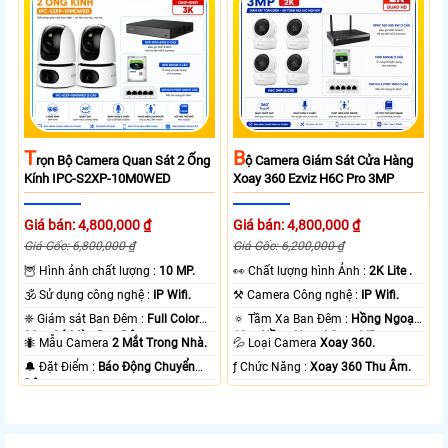
T
B
Rọn Bộ Camera Quan Sát 2 Ống
Ộ Camera Giám Sát Cửa Hàng
Kính IPC-S2XP-10M0WED
Xoay 360 Ezviz H6C Pro 3MP
Giá bán: 4,800,000 ₫
Giá bán: 4,800,000 ₫
Giá Gốc: 6,800,000 ₫
Giá Gốc: 6,200,000 ₫
🦉 Hình ảnh chất lượng :
10 MP.
️👀 Chất lượng hình Ảnh :
2K Lite .
🕉️ Sử dụng công nghệ :
IP Wifi.
⚒ Camera Công nghệ :
IP Wifi.
❈ Giám sát Ban Đêm :
Full Color
🔅 Tầm Xa Ban Đêm :
Hồng Ngoại
20m Có Màu Ban Ðêm.
10m Hồng Ngoại Smart IR.
🐜 Mẫu Camera
2 Mắt Trong Nhà.
💦 Loại Camera
Xoay 360.
️🔔 Đặt Điểm :
Báo Động Chuyển
️ƒ Chức Năng :
Xoay 360 Thu Âm.
Động.