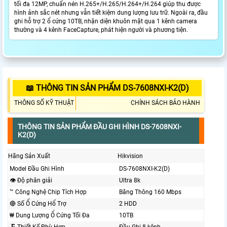
tối đa 12MP, chuẩn nén H.265+/H.265/H.264+/H.264 giúp thu được
hình ảnh sắc nét nhưng vẫn tiết kiệm dung lượng lưu trữ. Ngoài ra, đầu
ghi hỗ trợ 2 ổ cứng 10TB, nhận diện khuôn mặt qua 1 kênh camera
thường và 4 kênh FaceCapture, phát hiện người và phương tiện.
📖 THÔNG TIN SẢN PHẨM DS-7608NXI-K2(D)
THÔNG SỐ KỸ THUẬT
CHÍNH SÁCH BẢO HÀNH
THÔNG TIN SẢN PHẨM ĐẦU GHI HÌNH DS-7608NXI-
K2(D)
Hãng Sản Xuất
Hikvision
Model Đầu Ghi Hình
DS-7608NXI-K2(D)
👁 Độ phân giải
Ultra 8k
™️ Công Nghệ Chip Tích Hợp
Băng Thông 160 Mbps
🔴 Số Ổ Cứng Hổ Trợ
2 HDD
₩ Dung Lượng Ổ Cứng Tối Đa
10TB