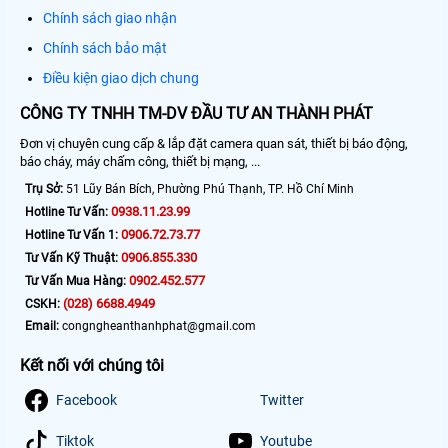
Chính sách giao nhận
Chính sách bảo mật
Điều kiện giao dịch chung
CÔNG TY TNHH TM-DV ĐẦU TƯ AN THÀNH PHÁT
Đơn vị chuyên cung cấp & lắp đặt camera quan sát, thiết bị báo động,
báo cháy, máy chấm công, thiết bị mạng, ...
Trụ Sở:
51 Lũy Bán Bích, Phường Phú Thạnh, TP. Hồ Chí Minh
0938.11.23.99
Hotline Tư Vấn:
0906.72.73.77
Hotline Tư Vấn 1:
0906.855.330
Tư Vấn Kỹ Thuật:
0902.452.577
Tư Vấn Mua Hàng:
(028) 6688.4949
CSKH:
Email:
congngheanthanhphat@gmail.com
Kết nối với chúng tôi
Facebook
Twitter
Tiktok
Youtube