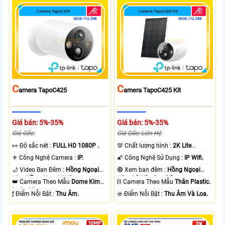
C
C
Amera TapoC425
Amera TapoC425 Kit
Giá bán: 5%-35%
Giá bán: 5%-35%
Giá Gốc:
Giá Gốc: Liên Hệ
️👀 Độ sắc nét :
FULL HD 1080P .
💯 Chất lượng hình :
2K Lite .
⚜️ Công Nghệ Camera :
IP.
🌠 Công Nghệ Sử Dụng :
IP Wifi.
🌙 Video Ban Đêm :
Hồng Ngoại
🔴 Xem ban đêm :
Hồng Ngoại
10m Hồng Ngoại SMD.
15m Có Màu Ban Ðêm.
👑 Camera Theo Mẫu
Dome Kim
⛓ Camera Theo Mẫu
Thân Plastic.
loại + Nhựa.
️ƒ Điểm Nỗi Bật :
Thu Âm.
️☣️ Điểm Nỗi Bật :
Thu Âm Và Loa.