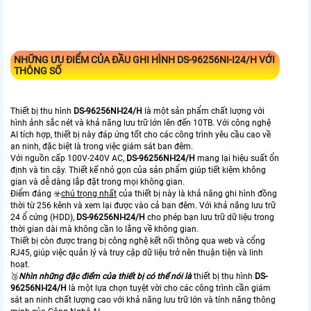
NHỮNG ƯU ĐIỂM CỦA ĐẦU GHI HÌNH
DS-96256NI-I24/H
VỚI
THÔNG SỐ
Thiết bị thu hình
DS-96256NI-I24/H
là một sản phẩm chất lượng với
hình ảnh sắc nét và khả năng lưu trữ lớn lên đến 10TB. Với công nghệ
AI tích hợp, thiết bị này đáp ứng tốt cho các công trình yêu cầu cao về
an ninh, đặc biệt là trong việc giám sát ban đêm.
Với nguồn cấp 100V-240V AC,
DS-96256NI-I24/H
mang lại hiệu suất ổn
định và tin cậy. Thiết kế nhỏ gọn của sản phẩm giúp tiết kiệm không
gian và dễ dàng lắp đặt trong mọi không gian.
Điểm đáng ☣️
chú trọng nhất
của thiết bị này là khả năng ghi hình đồng
thời từ 256 kênh và xem lại được vào cả ban đêm. Với khả năng lưu trữ
24 ổ cứng (HDD),
DS-96256NI-I24/H
cho phép bạn lưu trữ dữ liệu trong
thời gian dài mà không cần lo lắng về không gian.
Thiết bị còn được trang bị công nghệ kết nối thông qua web và cổng
RJ45, giúp việc quản lý và truy cập dữ liệu trở nên thuận tiện và linh
hoạt.
🥉
Nhìn những đặc điểm của thiết bị có thể nói là
thiết bị thu hình
DS-
96256NI-I24/H
là một lựa chọn tuyệt vời cho các công trình cần giám
sát an ninh chất lượng cao với khả năng lưu trữ lớn và tính năng thông