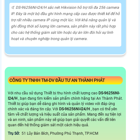
🤙 DS-96256NI-I24/H sắc nét Hikvision hỗ trợ tối đa 256 camera
IP. Đây là một bộ đầu ghi hình mạng cấp cao được thiết kế để hỗ
trợ rất nhiều camera IP cùng một lúc. Với khả năng quản lý và
ghi đồng thời số lượng lớn camera, sản phẩm này rất phù hợp
cho các hệ thống giám sát lớn hoặc dự án lớn đòi hỏi sự linh
hoạt và chuyên nghiệp trong quản lý camera.
CÔNG TY TNHH TM-DV ĐẦU TƯ AN THÀNH PHÁT
Với nhu cầu sử dụng Thiết bị thu hình chất lượng cao
DS-96256NI-
I24/H
, bạn đang tìm kiếm sản phẩm chính hãng tại An Thành Phát.
Thiết bị giúp bạn dễ dàng ghi hình và quản lý video với đáp ứng
chính xác và đáng tin cậy. Với
DS-96256NI-I24/H
, bạn có thể yên
tâm về chất lượng và hiệu suất của sản phẩm. Mang đến sự tiện lợi
và an ninh, sản phẩm này sẽ giúp bạn giải quyết các vấn đề liên
quan đến hệ thống giám sát một cách hiệu quả.
Trụ Sở:
51 Lũy Bán Bích, Phường Phú Thạnh, TP.HCM