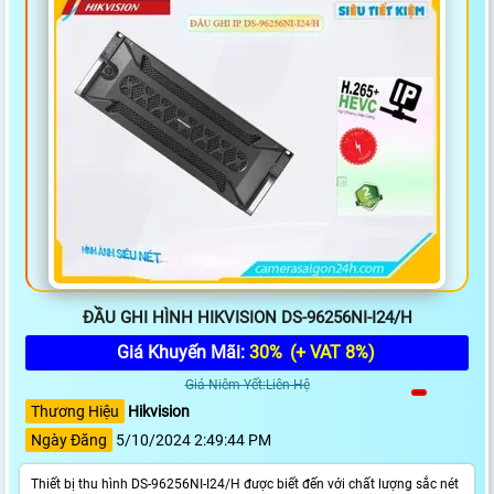
ĐẦU GHI HÌNH HIKVISION DS-96256NI-I24/H
Giá Khuyến Mãi:
30%
(+ VAT 8%)
Giá Niêm Yết:Liên Hệ
Thương Hiệu
Hikvision
Ngày Đăng
5/10/2024 2:49:44 PM
Thiết bị thu hình DS-96256NI-I24/H được biết đến với chất lượng sắc nét