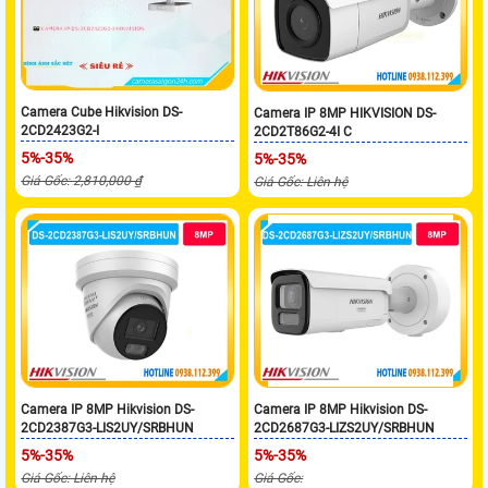
Camera Cube Hikvision DS-
Camera IP 8MP HIKVISION DS-
2CD2423G2-I
2CD2T86G2-4I C
5%-35%
5%-35%
Giá Gốc: 2,810,000 ₫
Giá Gốc: Liên hệ
Camera IP 8MP Hikvision DS-
Camera IP 8MP Hikvision DS-
2CD2387G3-LIS2UY/SRBHUN
2CD2687G3-LIZS2UY/SRBHUN
5%-35%
5%-35%
Giá Gốc: Liên hệ
Giá Gốc: