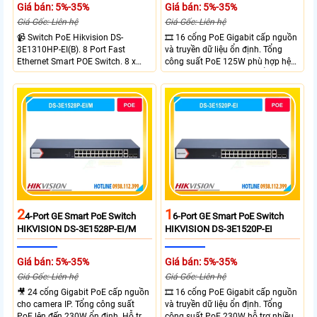
Giá bán: 5%-35%
Giá bán: 5%-35%
Giá Gốc: Liên hệ
Giá Gốc: Liên hệ
📹 Switch PoE Hikvision DS-
🎞 16 cổng PoE Gigabit cấp nguồn
3E1310HP-EI(B). 8 Port Fast
và truyền dữ liệu ổn định. Tổng
Ethernet Smart POE Switch. 8 x
công suất PoE 125W phù hợp hệ
10/100M PoE Ports, 2 x Gigabit
thống camera IP vừa. 2 cổng RJ45
Uplink Ports.
Gigabit và 2 cổng quang SFP mở
rộng linh hoạt. Hỗ trợ truyền PoE
xa tối đa lên đến 300 mét.
2
1
4-Port GE Smart PoE Switch
6-Port GE Smart PoE Switch
HIKVISION DS-3E1528P-EI/M
HIKVISION DS-3E1520P-EI
Giá bán: 5%-35%
Giá bán: 5%-35%
Giá Gốc: Liên hệ
Giá Gốc: Liên hệ
🎥 24 cổng Gigabit PoE cấp nguồn
🎞 16 cổng PoE Gigabit cấp nguồn
cho camera IP. Tổng công suất
và truyền dữ liệu ổn định. Tổng
PoE lên đến 230W ổn định. Hỗ trợ
công suất PoE 230W hỗ trợ nhiều