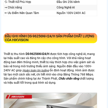
💦 Thiết Kế Phù Hợp
Đầu Ghi 256 kênh
⇝ Chức năng
Công Nghệ AI
✏ Ưu Điểm Nên Quan Tâm
Nguồn 100V-240V AC
ĐẦU GHI HÌNH
DS-96256NI-I24/H
SẢN PHẨM CHẤT LƯỢNG
CỦA HIKVISION
Thiết bị thu hình
DS-96256NI-I24/H
được tích hợp công nghệ AI, mang
lại hiệu suất cao và đáng tin cậy cho công trình. Với khả năng hoạt
động ban đêm thông minh, thiết bị này thích hợp cho việc giám sát và
bảo vệ trong môi trường thiếu ánh sáng. Nguồn điện đầu vào 100V-
240V AC giúp
Hoàn toàn tin tưởng
ổn định hoạt động. Hình ảnh được
tái tạo một cách sắc nét, chi tiết nhờ vào chip Băng Thông 768 Mbps.
Sản phẩm chính hãng tại An Thành Phát,
Chắc chắn rằng
chất lượng
và hiệu suất tốt trong quá trình sử dụng.