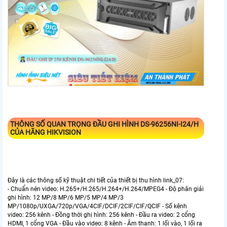
THÔNG SỐ QUAN TRỌNG ĐẦU GHI HÌNH
DS-96256NI-I24/H
CỦA HÃNG HIKVISION
Đây là các thông số kỹ thuật chi tiết của thiết bị thu hình link_07:
- Chuẩn nén video: H.265+/H.265/H.264+/H.264/MPEG4 - Độ phân giải
ghi hình: 12 MP/8 MP/6 MP/5 MP/4 MP/3
MP/1080p/UXGA/720p/VGA/4CIF/DCIF/2CIF/CIF/QCIF - Số kênh
video: 256 kênh - Đồng thời ghi hình: 256 kênh - Đầu ra video: 2 cổng
HDMI, 1 cổng VGA - Đầu vào video: 8 kênh - Âm thanh: 1 lối vào, 1 lối ra