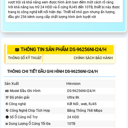
vượt trội và khả năng xem được hình ảnh ban đêm một cách rõ ràng.
Với khả năng lưu trữ 24 HDD và ổ cứng RJ45 đến 10TB, thiết bị này được
trang bị công nghệ kết nối hiện đại. Thiết kế nhỏ gọn nhưng ấn tượng,
đầu ghi 256 kênh cung cấp chất lượng hình ảnh tuyệt vời
📖 THÔNG TIN SẢN PHẨM DS-96256NI-I24/H
THÔNG SỐ KỸ THUẬT
CHÍNH SÁCH BẢO HÀNH
THÔNG CHI TIẾT ĐẦU GHI HÌNH DS-96256NI-I24/H
Sản Xuất
Hikvision
📸 Model Đầu Ghi Hình
DS-96256NI-I24/H
💯 Độ phân giải
Ultra 8k
®️ Công nghệ
Kết Nối , web, RJ45
🔄 Công Nghệ Chip Tích Hợp
Băng Thông 768 Mbps
🌚 Số Ổ Cứng Hổ Trợ
24 HDD
₪ Dung Lượng Ổ Cứng Tối Đa
10TB