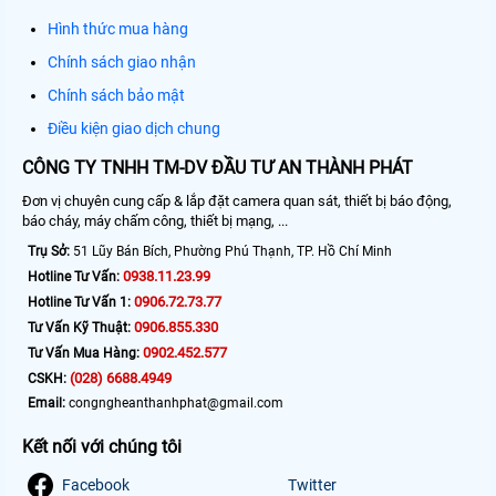
Hình thức mua hàng
Chính sách giao nhận
Chính sách bảo mật
Điều kiện giao dịch chung
CÔNG TY TNHH TM-DV ĐẦU TƯ AN THÀNH PHÁT
Đơn vị chuyên cung cấp & lắp đặt camera quan sát, thiết bị báo động,
báo cháy, máy chấm công, thiết bị mạng, ...
Trụ Sở:
51 Lũy Bán Bích, Phường Phú Thạnh, TP. Hồ Chí Minh
0938.11.23.99
Hotline Tư Vấn:
0906.72.73.77
Hotline Tư Vấn 1:
0906.855.330
Tư Vấn Kỹ Thuật:
0902.452.577
Tư Vấn Mua Hàng:
(028) 6688.4949
CSKH:
Email:
congngheanthanhphat@gmail.com
Kết nối với chúng tôi
Facebook
Twitter