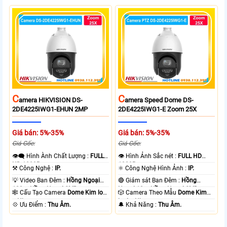
C
C
Amera HIKVISION DS-
Amera Speed Dome DS-
2DE4225IWG1-EHUN 2MP
2DE4225IWG1-E Zoom 25X
Giá bán: 5%-35%
Giá bán: 5%-35%
Giá Gốc:
Giá Gốc:
👁️‍🗨 Hình Ành Chất Lượng :
FULL
👁 Hình Ảnh Sắc nét :
FULL HD
HD 1080P .
1080P .
⚒ Công Nghệ :
IP.
⚛️ Công Nghệ Hình Ảnh :
IP.
💡 Video Ban Đêm :
Hồng Ngoại
🔴 Giám sát Ban Đêm :
Hồng
100m Hồng Ngoại SMD.
Ngoại 10m Hồng Ngoại SMD.
🕸️ Cấu Tạo Camera
Dome Kim loại
🎲 Camera Theo Mẫu
Dome Kim
+ Nhựa.
loại + Nhựa.
️💠 Ưu Điểm :
Thu Âm.
️🔔 Khả Năng :
Thu Âm.