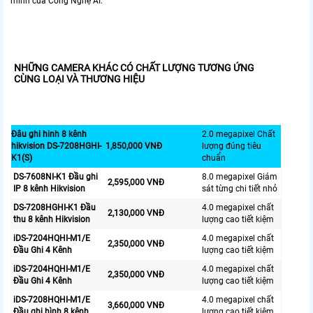
minh của Công Nghệ AI.
NHỮNG CAMERA KHÁC CÓ CHẤT LƯỢNG TƯƠNG ỨNG
CÙNG LOẠI VÀ THƯƠNG HIỆU
Đâu ghi hinh 8 kênh
2.0 megapixel Chất
hikvision DS-7208HGHI-
1,850,000 VNĐ
lượng đúng tiêu
K1(S)
chuẩn
DS-7608NI-K1 Đầu ghi
8.0 megapixel Giám
2,595,000 VNĐ
IP 8 kênh Hikvision
sát từng chi tiết nhỏ
DS-7208HGHI-K1 Đầu
4.0 megapixel chất
2,130,000 VNĐ
thu 8 kênh Hikvision
lượng cao tiết kiệm
iDS-7204HQHI-M1/E
4.0 megapixel chất
2,350,000 VNĐ
Đầu Ghi 4 Kênh
lượng cao tiết kiệm
iDS-7204HQHI-M1/E
4.0 megapixel chất
2,350,000 VNĐ
Đầu Ghi 4 Kênh
lượng cao tiết kiệm
iDS-7208HQHI-M1/E
4.0 megapixel chất
3,660,000 VNĐ
Đầu ghi hình 8 kênh
lượng cao tiết kiệm