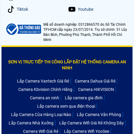
Tiktok
Youtube
Mã số doanh nghiệp: 0312866570 do Sở Tài Chính
TP.HCM cấp ngày 23/07/2014. Trụ sở chính: 51 Lũy
Bán Bích, Phường Phú Thạnh, Thành Phố Hồ Chí
Minh
ĐƠN VỊ TRỰC TIẾP THI CÔNG LẮP ĐẶT HỆ THỐNG CAMERA AN
NINH
Lắp Camera Vantech Giá Rẻ
Camera Dahua Giá Rẻ
Camera Kbvision Chính Hãng
Camera HIKVISION
Camera an ninh
Lắp camera gia đình
Lắp camera xem qua điện thoại
Lắp Camera Cửa Hàng Loại Nào
Lắp Camera Văn Phòng
Lắp Camera Nhà Xưởng
Lắp Camera Wifi Giá Rẻ Không Dây
Camera Wifi Giá Rẻ
Lắp Camera Wifi YooSee