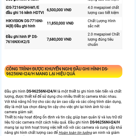
iDS-7216HQHI-M1/E
4.0 megapixel chất
6,500,000 VNĐ
đầu ghi 16 kênh HDTVI
lượng cao tiết kiệm
HIKVISION DS-7716NI-
Chất Lượng Hình
11,850,000 VNĐ
I4(B) Đầu ghi hinh
sắc nét
2.0 megapixel Chất
Đầu ghi hinh IP DS-
7,680,000 VNĐ
lượng đúng tiêu
7616NXI-K2/S
chuẩn
CÔNG TRÌNH ĐƯỢC KHUYẾN NGHỊ ĐẦU GHI HÌNH
DS-
96256NI-I24/H
MANG LẠI HIỆU QUẢ
Đầu ghi hình
DS-96256NI-I24/H
là một thiết bị ghi hình tiên tiến và chất
lượng, được thiết kế để sử dụng cho nhiều thiết bị camera khác nhau.
Với khả năng hỗ trợ cho các dự án cao cấp và các công trình dân dụng,
đây là một lựa chọn đáng tin cậy cho việc ghi lại hình ảnh từ các
camera giám sát.
Thiết bị này hoạt động ổn định và tin cậy, giúp bạn quản lý và lưu trữ dữ
liệu từ các camera một cách hiệu quả. Đầu ghi hình
DS-96256NI-I24/H
mang lại sự linh hoạt trong việc kết nối với các camera và cung cấp khả
năng ghi hình chất lượng cao để
Hoàn toàn tin tưởng
an ninh và giám