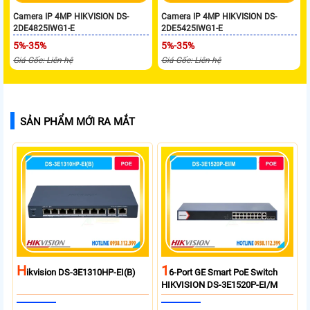
Camera IP 4MP HIKVISION DS-
Camera IP 4MP HIKVISION DS-
2DE4825IWG1-E
2DE5425IWG1-E
5%-35%
5%-35%
Giá Gốc: Liên hệ
Giá Gốc: Liên hệ
SẢN PHẨM MỚI RA MẮT
H
1
Ikvision DS-3E1310HP-EI(B)
6-Port GE Smart PoE Switch
HIKVISION DS-3E1520P-EI/M