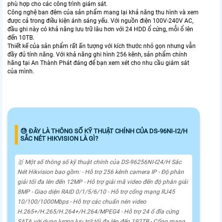
phù hợp cho các công trình giám sát.
Công nghệ ban đêm của sản phẩm mang lại khả năng thu hình và xem
được cả trong điều kiện ánh sáng yếu. Với nguồn điện 100V-240V AC,
đầu ghi này có khả năng lưu trữ lâu hơn với 24 HDD ổ cứng, mỗi ổ lên
đến 10TB.
Thiết kế của sản phẩm rất ấn tượng với kích thước nhỏ gọn nhưng vẫn
đầy đủ tính năng. Với khả năng ghi hình 256 kênh, sản phẩm chính
hãng tại An Thành Phát đáng để bạn xem xét cho nhu cầu giám sát
của mình.
😓 ĐÂY LÀ THÔNG SỐ KỸ THUẬT CHÍNH CỦA DS-96NI-I2/H
SẮC NÉT HIKVISION LÀ GÌ?
🥇 Một số thông số kỹ thuật chính của DS-96256NI-I24/H Sắc
Nét Hikvision bao gồm: - Hỗ trợ 256 kênh camera IP - Độ phân
giải tối đa lên đến 12MP - Hỗ trợ giải mã video đến độ phân giải
8MP - Giao diện RAID 0/1/5/6/10 - Hỗ trợ cổng mạng RJ45
10/100/1000Mbps - Hỗ trợ các chuẩn nén video
H.265+/H.265/H.264+/H.264/MPEG4 - Hỗ trợ 24 ổ đĩa cứng
SATA với dung lượng lưu trữ tối đa lên đến 192TB - Cổng mạng