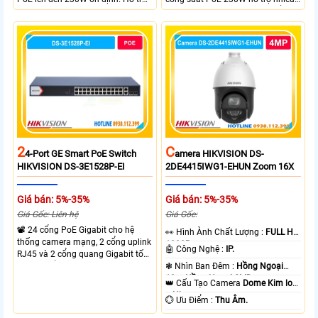
truyền PoE xa đến 300 mét. Băng
thiết bị cùng lúc. Tốc độ chuyển
thông chuyển mạch đạt 68 Gbps
mạch 68Gbps đảm bảo hiệu suất
mạnh mẽ.
cao ổn định. Hỗ trợ truyền PoE xa
lên đến 300m cho hệ thống
camera.
2
C
4-Port GE Smart PoE Switch
Amera HIKVISION DS-
HIKVISION DS-3E1528P-EI
2DE4415IWG1-EHUN Zoom 16X
Giá bán: 5%-35%
Giá bán: 5%-35%
Giá Gốc: Liên hệ
Giá Gốc:
📽 24 cổng PoE Gigabit cho hệ
️👀 Hình Ành Chất Lượng :
FULL HD
thống camera mạng, 2 cổng uplink
1080P .
🤖️ Công Nghệ :
IP.
RJ45 và 2 cổng quang Gigabit tốc
độ cao, Tổng công suất PoE 370W
❃ Nhìn Ban Đêm :
Hồng Ngoại
cấp nguồn nhiều thiết bị.
10m Hồng Ngoại SMD.
👑 Cấu Tạo Camera
Dome Kim loại
+ Nhựa.
️💮 Ưu Điểm :
Thu Âm.