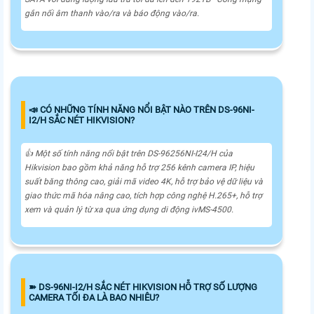
gắn nối âm thanh vào/ra và báo động vào/ra.
📣 CÓ NHỮNG TÍNH NĂNG NỔI BẬT NÀO TRÊN DS-96NI-
I2/H SẮC NÉT HIKVISION?
👍 Một số tính năng nổi bật trên DS-96256NI-I24/H của
Hikvision bao gồm khả năng hỗ trợ 256 kênh camera IP, hiệu
suất băng thông cao, giải mã video 4K, hỗ trợ bảo vệ dữ liệu và
giao thức mã hóa nâng cao, tích hợp công nghệ H.265+, hỗ trợ
xem và quản lý từ xa qua ứng dụng di động ivMS-4500.
➽ DS-96NI-I2/H SẮC NÉT HIKVISION HỖ TRỢ SỐ LƯỢNG
CAMERA TỐI ĐA LÀ BAO NHIÊU?