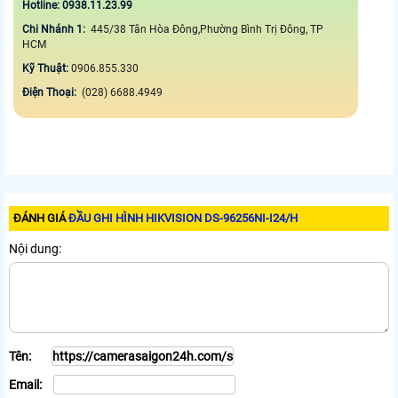
Hotline: 0938.11.23.99
Chi Nhánh 1:
445/38 Tân Hòa Đông,Phường Bình Trị Đông, TP
HCM
Kỹ Thuật:
0906.855.330
Điện Thoại:
(028) 6688.4949
ĐÁNH GIÁ
ĐẦU GHI HÌNH HIKVISION DS-96256NI-I24/H
Nội dung:
Tên:
Email: