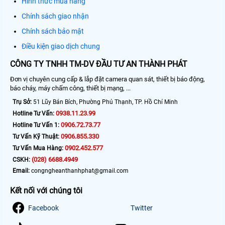
Hình thức mua hàng
Chính sách giao nhận
Chính sách bảo mật
Điều kiện giao dịch chung
CÔNG TY TNHH TM-DV ĐẦU TƯ AN THÀNH PHÁT
Đơn vị chuyên cung cấp & lắp đặt camera quan sát, thiết bị báo động,
báo cháy, máy chấm công, thiết bị mạng, ...
Trụ Sở:
51 Lũy Bán Bích, Phường Phú Thạnh, TP. Hồ Chí Minh
0938.11.23.99
Hotline Tư Vấn:
0906.72.73.77
Hotline Tư Vấn 1:
0906.855.330
Tư Vấn Kỹ Thuật:
0902.452.577
Tư Vấn Mua Hàng:
(028) 6688.4949
CSKH:
Email:
congngheanthanhphat@gmail.com
Kết nối với chúng tôi
Facebook
Twitter