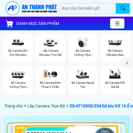
DANH MỤC SẢN PHẨM
Bộ Camera Ghi
Lắp Camera
Bộ Camera
Bộ Camera
Âm Hikvision
Hikvision Trọn Bộ
Chống Trộm
Hikvision Ban
Hikvision
Đêm Có Màu
Bô Camera
Bộ Camera Đàm
Bộ Camera Ngoài
Bộ Camera Wifi
Chống Trộm
Thoại 2 Chiều
Trời
Giá Rẻ
Hikvision
›
›
Trang chủ
Lắp Camera Trọn Bộ
DS-AT1000S/234 bộ lưu trữ 16 ổ 