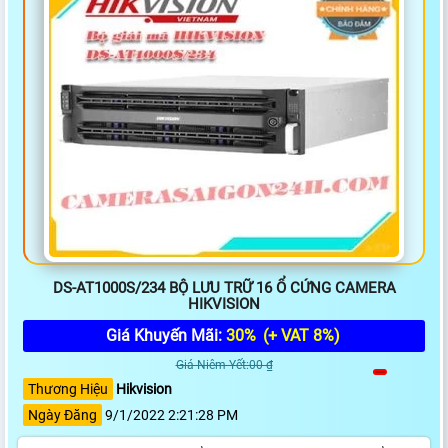
DS-AT1000S/234 BỘ LƯU TRỮ 16 Ổ CỨNG CAMERA
HIKVISION
Giá Khuyến Mãi:
30%
(+ VAT 8%)
Giá Niêm Yết:00 ₫
Thương Hiệu
Hikvision
Ngày Đăng
9/1/2022 2:21:28 PM