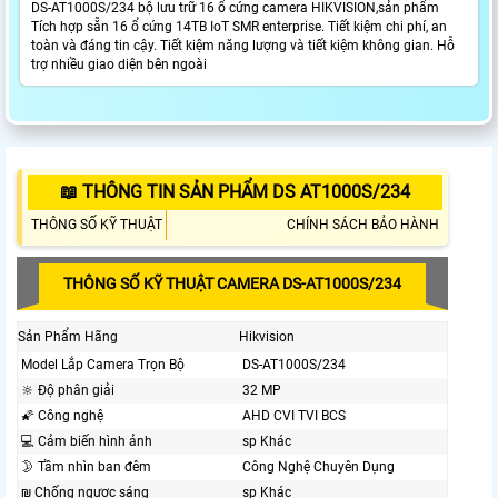
DS-AT1000S/234 bộ lưu trữ 16 ổ cứng camera HIKVISION,sản phẩm
Tích hợp sẵn 16 ổ cứng 14TB IoT SMR enterprise. Tiết kiệm chi phí, an
toàn và đáng tin cậy. Tiết kiệm năng lượng và tiết kiệm không gian. Hỗ
trợ nhiều giao diện bên ngoài
📖 THÔNG TIN SẢN PHẨM DS AT1000S/234
THÔNG SỐ KỸ THUẬT
CHÍNH SÁCH BẢO HÀNH
THÔNG SỐ KỸ THUẬT CAMERA DS-AT1000S/234
Sản Phẩm Hãng
Hikvision
Model Lắp Camera Trọn Bộ
DS-AT1000S/234
🔆 Độ phân giải
32 MP
🌠 Công nghệ
AHD CVI TVI BCS
💻 Cảm biến hình ảnh
sp Khác
🌛 Tầm nhìn ban đêm
Công Nghệ Chuyên Dụng
₪ Chống ngược sáng
sp Khác