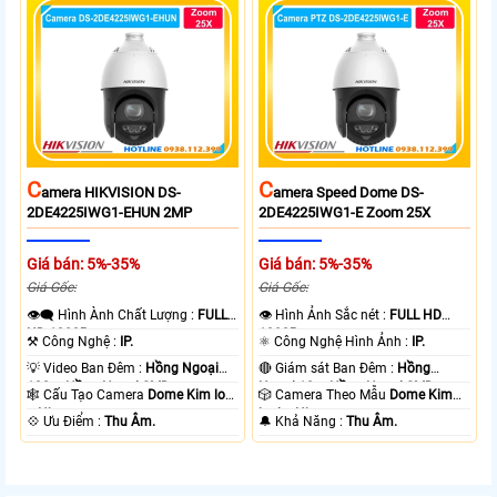
C
C
Amera HIKVISION DS-
Amera Speed Dome DS-
2DE4225IWG1-EHUN 2MP
2DE4225IWG1-E Zoom 25X
Giá bán: 5%-35%
Giá bán: 5%-35%
Giá Gốc:
Giá Gốc:
👁️‍🗨 Hình Ành Chất Lượng :
FULL
👁 Hình Ảnh Sắc nét :
FULL HD
HD 1080P .
1080P .
⚒ Công Nghệ :
IP.
⚛️ Công Nghệ Hình Ảnh :
IP.
💡 Video Ban Đêm :
Hồng Ngoại
🔴 Giám sát Ban Đêm :
Hồng
100m Hồng Ngoại SMD.
Ngoại 10m Hồng Ngoại SMD.
🕸️ Cấu Tạo Camera
Dome Kim loại
🎲 Camera Theo Mẫu
Dome Kim
+ Nhựa.
loại + Nhựa.
️💠 Ưu Điểm :
Thu Âm.
️🔔 Khả Năng :
Thu Âm.