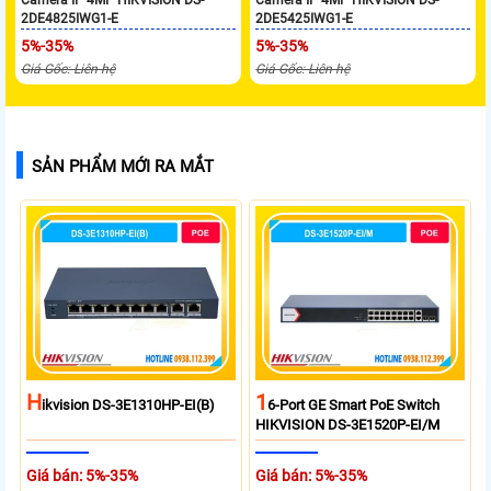
2DE4825IWG1-E
2DE5425IWG1-E
5%-35%
5%-35%
Giá Gốc: Liên hệ
Giá Gốc: Liên hệ
SẢN PHẨM MỚI RA MẮT
H
1
Ikvision DS-3E1310HP-EI(B)
6-Port GE Smart PoE Switch
HIKVISION DS-3E1520P-EI/M
Giá bán: 5%-35%
Giá bán: 5%-35%