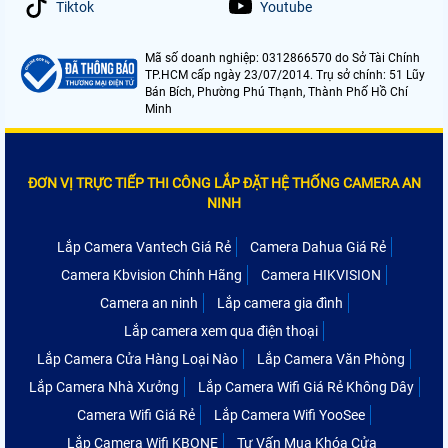
Tiktok
Youtube
Mã số doanh nghiệp: 0312866570 do Sở Tài Chính
TP.HCM cấp ngày 23/07/2014. Trụ sở chính: 51 Lũy
Bán Bích, Phường Phú Thạnh, Thành Phố Hồ Chí
Minh
ĐƠN VỊ TRỰC TIẾP THI CÔNG LẮP ĐẶT HỆ THỐNG CAMERA AN
NINH
Lắp Camera Vantech Giá Rẻ
Camera Dahua Giá Rẻ
Camera Kbvision Chính Hãng
Camera HIKVISION
Camera an ninh
Lắp camera gia đình
Lắp camera xem qua điện thoại
Lắp Camera Cửa Hàng Loại Nào
Lắp Camera Văn Phòng
Lắp Camera Nhà Xưởng
Lắp Camera Wifi Giá Rẻ Không Dây
Camera Wifi Giá Rẻ
Lắp Camera Wifi YooSee
Lắp Camera Wifi KBONE
Tư Vấn Mua Khóa Cửa