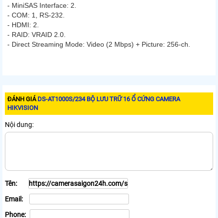
- MiniSAS Interface: 2.
- COM: 1, RS-232.
- HDMI: 2.
- RAID: VRAID 2.0.
- Direct Streaming Mode: Video (2 Mbps) + Picture: 256-ch.
ĐÁNH GIÁ
DS-AT1000S/234 BỘ LƯU TRỮ 16 Ổ CỨNG CAMERA
HIKVISION
Nội dung:
Tên:
Email:
Phone: