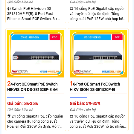
Giá Gốc: Liên hệ
Giá Gốc: Liên hệ
📹 Switch PoE Hikvision DS-
🎞 16 cổng PoE Gigabit cấp nguồn
3E1310HP-EI(B). 8 Port Fast
và truyền dữ liệu ổn định. Tổng
Ethernet Smart POE Switch. 8 x
công suất PoE 125W phù hợp hệ
10/100M PoE Ports, 2 x Gigabit
thống camera IP vừa. 2 cổng RJ45
Uplink Ports.
Gigabit và 2 cổng quang SFP mở
rộng linh hoạt. Hỗ trợ truyền PoE
xa tối đa lên đến 300 mét.
2
1
4-Port GE Smart PoE Switch
6-Port GE Smart PoE Switch
HIKVISION DS-3E1528P-EI/M
HIKVISION DS-3E1520P-EI
Giá bán: 5%-35%
Giá bán: 5%-35%
Giá Gốc: Liên hệ
Giá Gốc: Liên hệ
🎥 24 cổng Gigabit PoE cấp nguồn
🎞 16 cổng PoE Gigabit cấp nguồn
cho camera IP. Tổng công suất
và truyền dữ liệu ổn định. Tổng
PoE lên đến 230W ổn định. Hỗ trợ
công suất PoE 230W hỗ trợ nhiều
truyền PoE xa đến 300 mét. Băng
thiết bị cùng lúc. Tốc độ chuyển