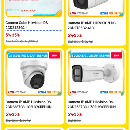
Camera Cube Hikvision DS-
Camera IP 8MP HIKVISION DS-
2CD2423G2-I
2CD2T86G2-4I C
5%-35%
5%-35%
Giá Gốc: 2,810,000 ₫
Giá Gốc: Liên hệ
Camera IP 8MP Hikvision DS-
Camera IP 8MP Hikvision DS-
2CD2387G3-LIS2UY/SRBHUN
2CD2687G3-LIZS2UY/SRBHUN
5%-35%
5%-35%
Giá Gốc: Liên hệ
Giá Gốc: