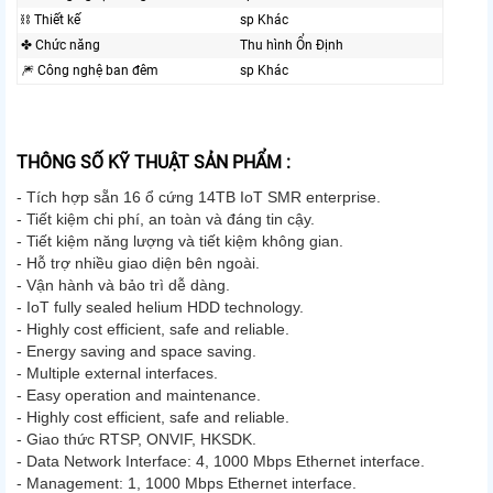
⛓ Thiết kế
sp Khác
✤ Chức năng
Thu hình Ổn Định
🎆 Công nghệ ban đêm
sp Khác
THÔNG SỐ KỸ THUẬT SẢN PHẨM :
- Tích hợp sẵn 16 ổ cứng 14TB IoT SMR enterprise.
- Tiết kiệm chi phí, an toàn và đáng tin cậy.
- Tiết kiệm năng lượng và tiết kiệm không gian.
- Hỗ trợ nhiều giao diện bên ngoài.
- Vận hành và bảo trì dễ dàng.
- IoT fully sealed helium HDD technology.
- Highly cost efficient, safe and reliable.
- Energy saving and space saving.
- Multiple external interfaces.
- Easy operation and maintenance.
- Highly cost efficient, safe and reliable.
- Giao thức RTSP, ONVIF, HKSDK.
- Data Network Interface: 4, 1000 Mbps Ethernet interface.
- Management: 1, 1000 Mbps Ethernet interface.