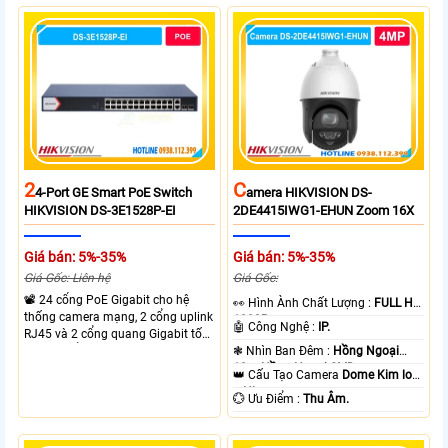
thông chuyển mạch đạt 68 Gbps
mạch 68Gbps đảm bảo hiệu suất
mạnh mẽ.
cao ổn định. Hỗ trợ truyền PoE xa
lên đến 300m cho hệ thống
camera.
2
C
4-Port GE Smart PoE Switch
Amera HIKVISION DS-
HIKVISION DS-3E1528P-EI
2DE4415IWG1-EHUN Zoom 16X
Giá bán: 5%-35%
Giá bán: 5%-35%
Giá Gốc: Liên hệ
Giá Gốc:
📽 24 cổng PoE Gigabit cho hệ
️👀 Hình Ành Chất Lượng :
FULL HD
thống camera mạng, 2 cổng uplink
1080P .
🤖️ Công Nghệ :
IP.
RJ45 và 2 cổng quang Gigabit tốc
độ cao, Tổng công suất PoE 370W
❃ Nhìn Ban Đêm :
Hồng Ngoại
cấp nguồn nhiều thiết bị.
10m Hồng Ngoại SMD.
👑 Cấu Tạo Camera
Dome Kim loại
+ Nhựa.
️💮 Ưu Điểm :
Thu Âm.