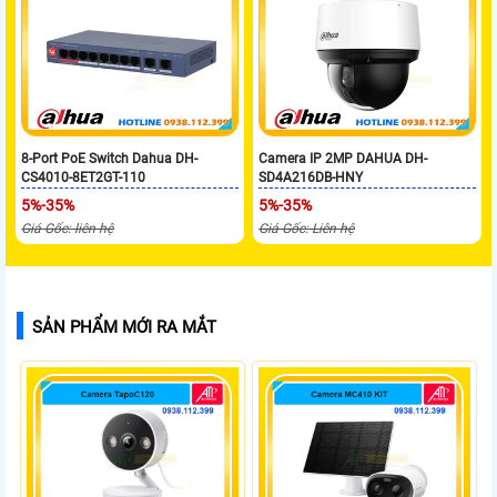
8-Port PoE Switch Dahua DH-
Camera IP 2MP DAHUA DH-
CS4010-8ET2GT-110
SD4A216DB-HNY
5%-35%
5%-35%
Giá Gốc: liên hệ
Giá Gốc: Liên hệ
SẢN PHẨM MỚI RA MẮT