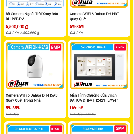
Bộ Camera Ngoài Trời Xoay 360
Camera WiFi 6 Dahua DH-H3T
DH-P5B-PV
Quay Quét
5,500,000 ₫
5%-35%
Giá Gốc: 6,500,000 ₫
Giá Gốc:
Camera WiFi 6 Dahua DH-H5AS
Màn Hình Chuông Cửa 7inch
Quay Quét Trong Nhà
DAHUA DHI-VTH2421FB/W-P
5%-35%
Liên hệ
Giá Gốc:
Giá Gốc: Liên hệ