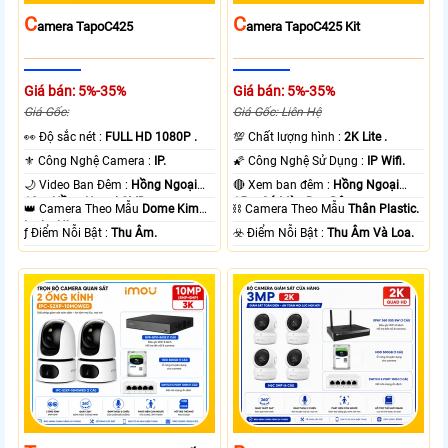
C
C
Amera TapoC425
Amera TapoC425 Kit
Giá bán: 5%-35%
Giá bán: 5%-35%
Giá Gốc:
Giá Gốc: Liên Hệ
️👀 Độ sắc nét :
FULL HD 1080P .
💯 Chất lượng hình :
2K Lite .
⚜️ Công Nghệ Camera :
IP.
🌠 Công Nghệ Sử Dụng :
IP Wifi.
🌙 Video Ban Đêm :
Hồng Ngoại
🔴 Xem ban đêm :
Hồng Ngoại
10m Hồng Ngoại SMD.
15m Có Màu Ban Ðêm.
👑 Camera Theo Mẫu
Dome Kim
⛓ Camera Theo Mẫu
Thân Plastic.
loại + Nhựa.
️ƒ Điểm Nỗi Bật :
Thu Âm.
️☣️ Điểm Nỗi Bật :
Thu Âm Và Loa.