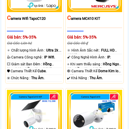
C
C
Amera Wifi TapoC120
Amera MC410 KIT
Giá bán: 5%-35%
Giá bán: 5%-35%
Giá Gốc: Liên hệ
Giá Gốc: 00 ₫
🔅 Chất lượng hình Ảnh :
Ultra 2k +
🔆 Hình Ảnh Sắc nét :
FULL HD
.
1080P .
👍 Camera Công nghệ :
IP Wifi.
🌠 Công Nghệ Hình Ảnh :
IP.
💥 Giám sát Ban Đêm :
Hồng
⭐ Khi xem thiếu sáng :
Hồng Ngoại
Ngoại 10m Hồng Ngoại SMD.
10m Hồng Ngoại SMD.
🛡 Camera Thiết Kế
Cube.
🕸️ Camera Thiết Kế
Dome Kim loại
+ Nhựa.
️☣️ Chức Năng :
Thu Âm.
️✔️ Khả Năng :
Thu Âm.