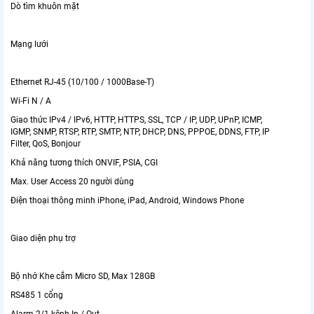
Dò tìm khuôn mặt
Mạng lưới
Ethernet RJ-45 (10/100 / 1000Base-T)
Wi-Fi N / A
Giao thức IPv4 / IPv6, HTTP, HTTPS, SSL, TCP / IP, UDP, UPnP, ICMP,
IGMP, SNMP, RTSP, RTP, SMTP, NTP, DHCP, DNS, PPPOE, DDNS, FTP, IP
Filter, QoS, Bonjour
Khả năng tương thích ONVIF, PSIA, CGI
Max. User Access 20 người dùng
Điện thoại thông minh iPhone, iPad, Android, Windows Phone
Giao diện phụ trợ
Bộ nhớ Khe cắm Micro SD, Max 128GB
RS485 1 cổng