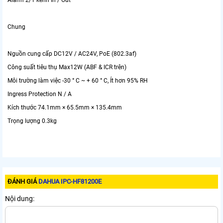
Alarm 2/1 kênh In / Out
Chung
Nguồn cung cấp DC12V / AC24V, PoE (802.3af)
Công suất tiêu thụ Max12W (ABF & ICR trên)
Môi trường làm việc -30 ° C ~ + 60 ° C, Ít hơn 95% RH
Ingress Protection N / A
Kích thước 74.1mm × 65.5mm × 135.4mm
Trọng lượng 0.3kg
ĐÁNH GIÁ
DAHUA IPC-HF81200E
Nội dung: