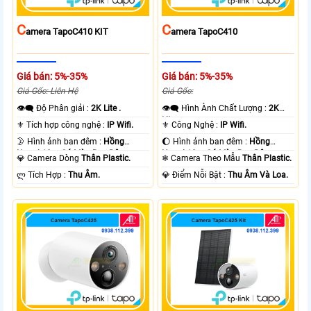
C
C
Amera TapoC410 KIT
Amera TapoC410
Giá bán: 5%-35%
Giá bán: 5%-35%
Giá Gốc: Liên Hệ
Giá Gốc:
👁️‍🗨 Độ Phân giải :
2K Lite .
👁️‍🗨 Hình Ành Chất Lượng :
2K
Lite .
⚜️ Tích hợp công nghệ :
IP Wifi.
⚜️ Công Nghệ :
IP Wifi.
🌛 Hình ảnh ban đêm :
Hồng
🌔 Hình ảnh ban đêm :
Hồng
Ngoại 10m Có Màu Ban Ðêm.
Ngoại 10m Có Màu Ban Ðêm.
💎 Camera Dòng
Thân Plastic.
❄ Camera Theo Mẫu
Thân Plastic.
️ლ Tích Hợp :
Thu Âm.
️💎 Điểm Nỗi Bật :
Thu Âm Và Loa.