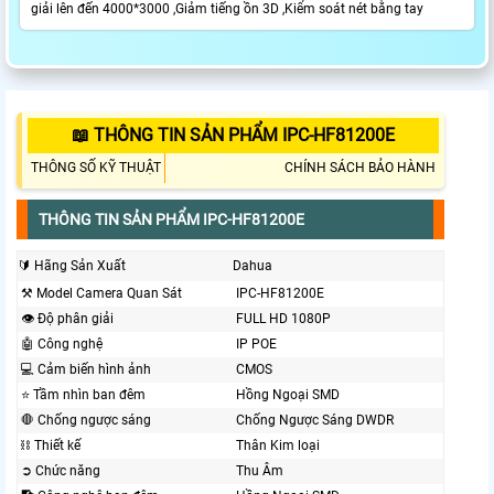
giải lên đến 4000*3000 ,Giảm tiếng ồn 3D ,Kiểm soát nét bằng tay
📖 THÔNG TIN SẢN PHẨM IPC-HF81200E
THÔNG SỐ KỸ THUẬT
CHÍNH SÁCH BẢO HÀNH
THÔNG TIN SẢN PHẨM IPC-HF81200E
🔰 Hãng Sản Xuất
Dahua
⚒ Model Camera Quan Sát
IPC-HF81200E
👁 Độ phân giải
FULL HD 1080P
🤖️ Công nghệ
IP POE
💻 Cảm biến hình ảnh
CMOS
⭐ Tầm nhìn ban đêm
Hồng Ngoại SMD
🛑 Chống ngược sáng
Chống Ngược Sáng DWDR
⛓ Thiết kế
Thân Kim loại
➲ Chức năng
Thu Âm