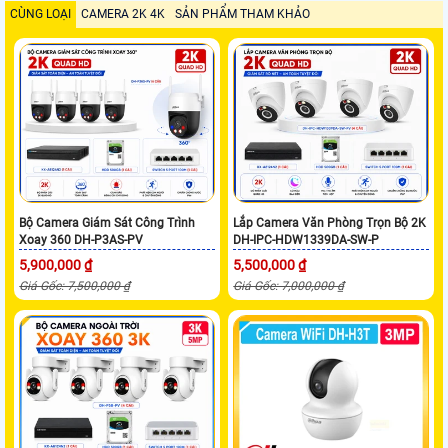
CÙNG LOẠI
CAMERA 2K 4K
SẢN PHẨM THAM KHẢO
Bộ Camera Giám Sát Công Trình
Lắp Camera Văn Phòng Trọn Bộ 2K
Xoay 360 DH-P3AS-PV
DH-IPC-HDW1339DA-SW-P
5,900,000 ₫
5,500,000 ₫
Giá Gốc: 7,500,000 ₫
Giá Gốc: 7,000,000 ₫