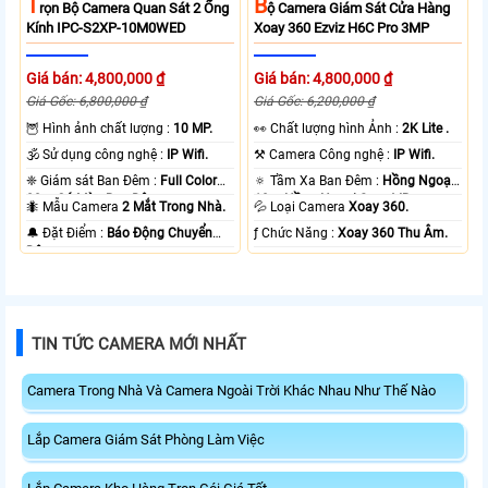
T
B
Rọn Bộ Camera Quan Sát 2 Ống
Ộ Camera Giám Sát Cửa Hàng
Kính IPC-S2XP-10M0WED
Xoay 360 Ezviz H6C Pro 3MP
Giá bán: 4,800,000 ₫
Giá bán: 4,800,000 ₫
Giá Gốc: 6,800,000 ₫
Giá Gốc: 6,200,000 ₫
🦉 Hình ảnh chất lượng :
10 MP.
️👀 Chất lượng hình Ảnh :
2K Lite .
🕉️ Sử dụng công nghệ :
IP Wifi.
⚒ Camera Công nghệ :
IP Wifi.
❈ Giám sát Ban Đêm :
Full Color
🔅 Tầm Xa Ban Đêm :
Hồng Ngoại
20m Có Màu Ban Ðêm.
10m Hồng Ngoại Smart IR.
🐜 Mẫu Camera
2 Mắt Trong Nhà.
💦 Loại Camera
Xoay 360.
️🔔 Đặt Điểm :
Báo Động Chuyển
️ƒ Chức Năng :
Xoay 360 Thu Âm.
Động.
TIN TỨC CAMERA MỚI NHẤT
Camera Trong Nhà Và Camera Ngoài Trời Khác Nhau Như Thế Nào
Lắp Camera Giám Sát Phòng Làm Việc