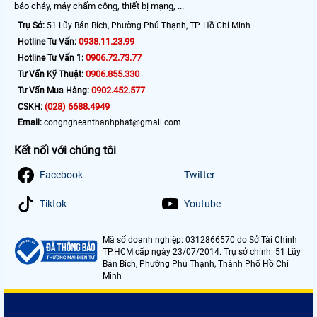
báo cháy, máy chấm công, thiết bị mạng, ...
Trụ Sở:
51 Lũy Bán Bích, Phường Phú Thạnh, TP. Hồ Chí Minh
0938.11.23.99
Hotline Tư Vấn:
0906.72.73.77
Hotline Tư Vấn 1:
0906.855.330
Tư Vấn Kỹ Thuật:
0902.452.577
Tư Vấn Mua Hàng:
(028) 6688.4949
CSKH:
Email:
congngheanthanhphat@gmail.com
Kết nối với chúng tôi
Facebook
Twitter
Tiktok
Youtube
Mã số doanh nghiệp: 0312866570 do Sở Tài Chính
TP.HCM cấp ngày 23/07/2014. Trụ sở chính: 51 Lũy
Bán Bích, Phường Phú Thạnh, Thành Phố Hồ Chí
Minh