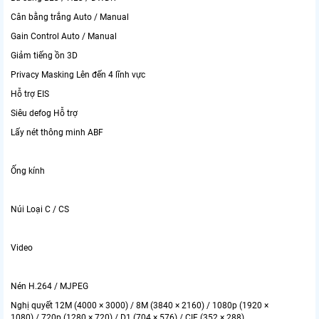
Cân bằng trắng Auto / Manual
Gain Control Auto / Manual
Giảm tiếng ồn 3D
Privacy Masking Lên đến 4 lĩnh vực
Hỗ trợ EIS
Siêu defog Hỗ trợ
Lấy nét thông minh ABF
Ống kính
Núi Loại C / CS
Video
Nén H.264 / MJPEG
Nghị quyết 12M (4000 × 3000) / 8M (3840 × 2160) / 1080p (1920 ×
1080) / 720p (1280 × 720) / D1 (704 × 576) / CIF (352 × 288)