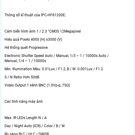
Thông số kĩ thuật của IPC-HF81200E:
Cảm biến hình ảnh 1 / 2.3 "CMOS 12Megapixel
Hiệu quả Pixels 4000 (H) x3000 (V)
Hệ thống quét Progressive
Electronic Shutter Speed ​​Auto / Manual, 1/3 ~ 1 / 10000s Auto /
Manual, 1/4 ~ 1 / 10000s
Min. Illumination Màu: 0.01Lux / F1.2, B / W: 0.001Lux / F1.2
S / N Ratio Hơn 50dB
Video Output 1 kênh BNC (1.0Vp-p, 75Ω)
Các tính năng máy ảnh
Max. IR LEDs Length N / A
Day / Night Auto (ICR) / Color / B / W
Bù sáng BLC / HLC / DWDR