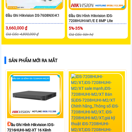
Đầu Ghi Hikvision DS-7608NXI-K1
Đầu Ghi Hình Hikvision IDS-
7208HUHI-M1/E E 8MP Lite
3,660,000 ₫
5%-35%
Giá Gốc: 4,800,000 ₫
Giá Gốc: liên hệ
SẢN PHẨM MỚI RA MẮT
Đ
Ầu Ghi Hình Hikvision IDS-
7216HUHI-M2-XT 16 Kênh