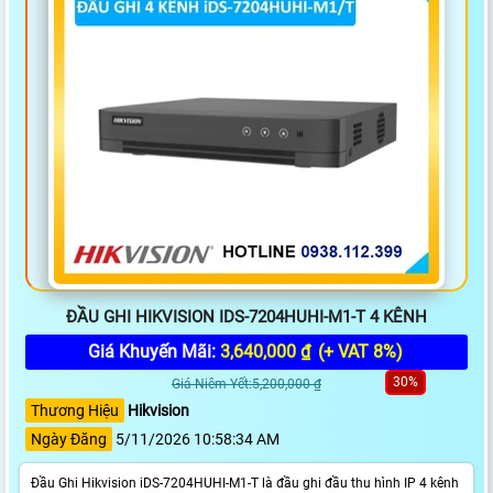
ĐẦU GHI HIKVISION IDS-7204HUHI-M1-T 4 KÊNH
Giá Khuyến Mãi:
3,640,000 ₫
(+ VAT 8%)
30%
Giá Niêm Yết:5,200,000 ₫
Thương Hiệu
Hikvision
Ngày Đăng
5/11/2026 10:58:34 AM
Đầu Ghi Hikvision iDS-7204HUHI-M1-T là đầu ghi đầu thu hình IP 4 kênh