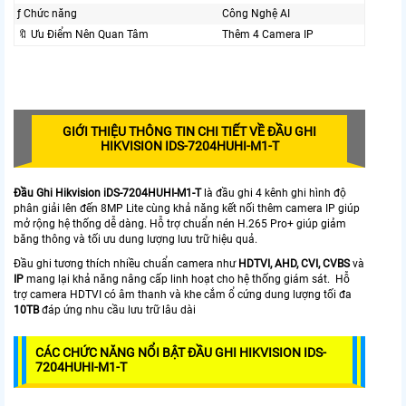
ƒ Chức năng
Công Nghệ AI
🔖 Ưu Điểm Nên Quan Tâm
Thêm 4 Camera IP
GIỚI THIỆU THÔNG TIN CHI TIẾT VỀ ĐẦU GHI
HIKVISION IDS-7204HUHI-M1-T
Đầu Ghi Hikvision iDS-7204HUHI-M1-T
là đầu ghi 4 kênh ghi hình độ
phân giải lên đến 8MP Lite cùng khả năng kết nối thêm camera IP giúp
mở rộng hệ thống dễ dàng. Hỗ trợ chuẩn nén H.265 Pro+ giúp giảm
băng thông và tối ưu dung lượng lưu trữ hiệu quả.
Đầu ghi tương thích nhiều chuẩn camera như
HDTVI, AHD, CVI, CVBS
và
IP
mang lại khả năng nâng cấp linh hoạt cho hệ thống giám sát. Hỗ
trợ camera HDTVI có âm thanh và khe cắm ổ cứng dung lượng tối đa
10TB
đáp ứng nhu cầu lưu trữ lâu dài
CÁC CHỨC NĂNG NỔI BẬT ĐẦU GHI HIKVISION IDS-
7204HUHI-M1-T