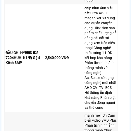
người
chip hình ảnh siêu
nét Ultra 4k 8.0
megapixel Sử dụng
cho dự án chuyên
dụng Hikvision sản
phẩm chất lượng dễ
dàng cài đặt sử
dụng xem trên điện
thoại Công nghệ
ĐẦU GHI HYBRID iDS-
thiếu sáng 1 HDD
7204HUHI-K1/E( S ) 4
2,540,000 VNĐ
kết hợp khả năng
Kênh 8MP
Phân tích hình ảnh
thông mính với
công nghệ
AcuSense sử dụng
công nghệ mới nhất
AHD CVI TVI BCS
Hệ thống ỗn định
khả năng Phân biệt
chuyển động người
và thú cưng
mạnh mẽ hơn Cảm
biến video SMD Plus
Phân tích hình ảnh
thông minh Chức