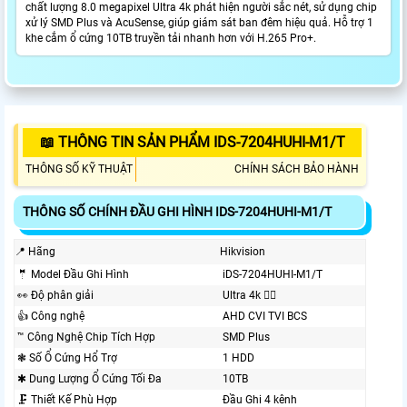
chất lượng 8.0 megapixel Ultra 4k phát hiện người sắc nét, sử dụng chip
xử lý SMD Plus và AcuSense, giúp giám sát ban đêm hiệu quả. Hỗ trợ 1
khe cắm ổ cứng 10TB truyền tải nhanh hơn với H.265 Pro+.
📖 THÔNG TIN SẢN PHẨM IDS-7204HUHI-M1/T
THÔNG SỐ KỸ THUẬT
CHÍNH SÁCH BẢO HÀNH
THÔNG SỐ CHÍNH ĐẦU GHI HÌNH IDS-7204HUHI-M1/T
📍 Hãng
Hikvision
🤵 Model Đầu Ghi Hình
iDS-7204HUHI-M1/T
️👀 Độ phân giải
Ultra 4k 👍🏾
👍 Công nghệ
AHD CVI TVI BCS
™️ Công Nghệ Chip Tích Hợp
SMD Plus
❃ Số Ổ Cứng Hổ Trợ
1 HDD
✱ Dung Lượng Ổ Cứng Tối Đa
10TB
🗜️ Thiết Kế Phù Hợp
Đầu Ghi 4 kênh