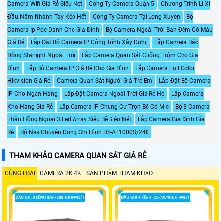
Camera Wifi Giá Rẻ Siêu Nét
Công Ty Camera Quận 5
Chương Trình Lì Xì
Đầu Năm Nhành Tay Kẻo Hết
Công Ty Camera Tại Long Xuyên
Bộ
Camera Ip Poe Dành Cho Gia Đình
Bộ Camera Ngoài Trời Ban Đêm Có Màu
Giá Rẻ
Lắp Đặt Bộ Camera IP Công Trình Xây Dựng
Lắp Camera Báo
Động Starlight Ngoài Trời
Lắp Camera Quan Sát Chống Trộm Cho Gia
Đình
Lắp Bộ Camera IP Giá Rẻ Cho Gia Đình
Lắp Camera Full Color
Hikvision Giá Rẻ
Camera Quan Sát Người Già Trẻ Em
Lắp Đặt Bộ Camera
IP Cho Ngân Hàng
Lắp Đặt Camera Ngoài Trời Giá Rẻ Hd
Lắp Camera
Kho Hàng Giá Rẻ
Lắp Camera IP Chung Cư Trọn Bộ Có Mic
Bộ 8 Camera
Thân Hồng Ngoại 3 Led Array Siêu Bề Siêu Nét
Lắp Camera Gia Đình Gía
Rẻ
Bộ Nas Chuyên Dụng Ghi Hình DS-AT1000S/240
THAM KHẢO CAMERA QUAN SÁT GIÁ RẺ
CÙNG LOẠI
CAMERA 2K 4K
SẢN PHẨM THAM KHẢO