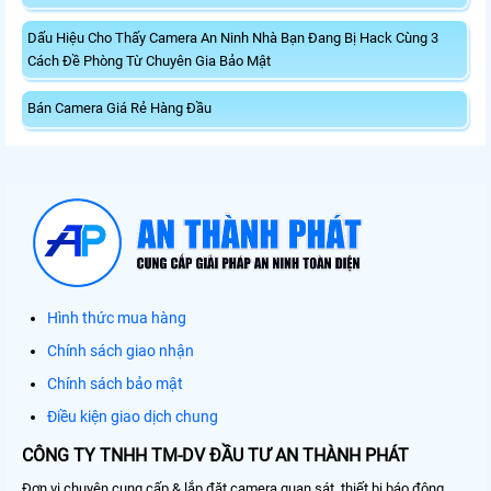
Dấu Hiệu Cho Thấy Camera An Ninh Nhà Bạn Đang Bị Hack Cùng 3
Cách Đề Phòng Từ Chuyên Gia Bảo Mật
Bán Camera Giá Rẻ Hàng Đầu
Hình thức mua hàng
Chính sách giao nhận
Chính sách bảo mật
Điều kiện giao dịch chung
CÔNG TY TNHH TM-DV ĐẦU TƯ AN THÀNH PHÁT
Đơn vị chuyên cung cấp & lắp đặt camera quan sát, thiết bị báo động,