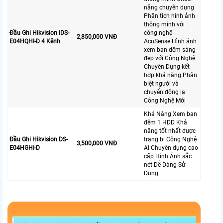
năng chuyên dụng
Phân tích hình ảnh
thông mính với
Đầu Ghi Hikvision iDS-
công nghệ
2,850,000 VNĐ
E04HQHI-D 4 Kênh
AcuSense Hình ảnh
xem ban đêm sáng
đẹp với Công Nghệ
Chuyên Dụng kết
hợp khả năng Phân
biệt người và
chuyển động lạ
Công Nghệ Mới
Khả Năng Xem ban
đêm 1 HDD Khả
năng tốt nhất được
Đầu Ghi Hikvision DS-
trang bị Công Nghệ
3,500,000 VNĐ
E04HGHI-D
AI Chuyên dụng cao
cấp Hình Ảnh sắc
nét Dễ Dàng Sử
Dụng