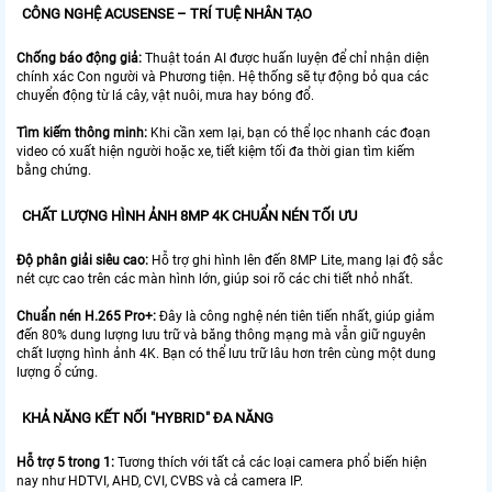
CÔNG NGHỆ ACUSENSE – TRÍ TUỆ NHÂN TẠO
Chống báo động giả:
Thuật toán AI được huấn luyện để chỉ nhận diện
chính xác Con người và Phương tiện. Hệ thống sẽ tự động bỏ qua các
chuyển động từ lá cây, vật nuôi, mưa hay bóng đổ.
Tìm kiếm thông minh:
Khi cần xem lại, bạn có thể lọc nhanh các đoạn
video có xuất hiện người hoặc xe, tiết kiệm tối đa thời gian tìm kiếm
bằng chứng.
CHẤT LƯỢNG HÌNH ẢNH 8MP 4K CHUẨN NÉN TỐI ƯU
Độ phân giải siêu cao:
Hỗ trợ ghi hình lên đến 8MP Lite, mang lại độ sắc
nét cực cao trên các màn hình lớn, giúp soi rõ các chi tiết nhỏ nhất.
Chuẩn nén H.265 Pro+:
Đây là công nghệ nén tiên tiến nhất, giúp giảm
đến 80% dung lượng lưu trữ và băng thông mạng mà vẫn giữ nguyên
chất lượng hình ảnh 4K. Bạn có thể lưu trữ lâu hơn trên cùng một dung
lượng ổ cứng.
KHẢ NĂNG KẾT NỐI "HYBRID" ĐA NĂNG
Hỗ trợ 5 trong 1:
Tương thích với tất cả các loại camera phổ biến hiện
nay như HDTVI, AHD, CVI, CVBS và cả camera IP.