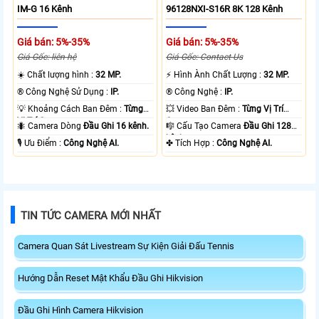
IM-G 16 Kênh
96128NXI-S16R 8K 128 Kênh
Giá bán: 5%-35%
Giá bán: 5%-35%
Giá Gốc: liên hệ
Giá Gốc: Contact Us
☀️ Chất lượng hình :
32 MP.
️⚡ Hình Ành Chất Lượng :
32 MP.
®️ Công Nghệ Sử Dụng :
IP.
®️ Công Nghệ :
IP.
💡 Khoảng Cách Ban Đêm :
Từng
💥 Video Ban Đêm :
Từng Vị Trí
Vị Trí Camera .
Camera .
🐜 Camera Dòng
Đầu Ghi 16 kênh.
🎼️ Cấu Tạo Camera
Đầu Ghi 128
kênh.
️🎙 Ưu Điểm :
Công Nghệ AI.
️✤ Tích Hợp :
Công Nghệ AI.
TIN TỨC CAMERA MỚI NHẤT
Camera Quan Sát Livestream Sự Kiện Giải Đấu Tennis
Hướng Dẫn Reset Mật Khẩu Đầu Ghi Hikvision
Đầu Ghi Hình Camera Hikvision