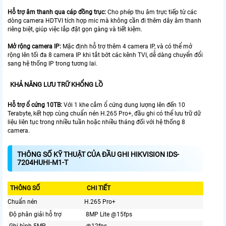
Hỗ trợ âm thanh qua cáp đồng trục:
Cho phép thu âm trực tiếp từ các
dòng camera HDTVI tích hợp mic mà không cần đi thêm dây âm thanh
riêng biệt, giúp việc lắp đặt gọn gàng và tiết kiệm.
Mở rộng camera IP:
Mặc định hỗ trợ thêm 4 camera IP, và có thể mở
rộng lên tối đa 8 camera IP khi tắt bớt các kênh TVI, dễ dàng chuyển đổi
sang hệ thống IP trong tương lai.
KHẢ NĂNG LƯU TRỮ KHỔNG LỒ
Hỗ trợ ổ cứng 10TB:
Với 1 khe cắm ổ cứng dung lượng lên đến 10
Terabyte, kết hợp cùng chuẩn nén H.265 Pro+, đầu ghi có thể lưu trữ dữ
liệu liên tục trong nhiều tuần hoặc nhiều tháng đối với hệ thống 8
camera.
THÔNG SỐ KỸ THUẬT CỦA ĐẦU GHI HIKVISION IDS-
7204HUHI-M1-T
THÔNG SỐ
CHI TIẾT
Chuẩn nén
H.265 Pro+
Độ phân giải hỗ trợ
8MP Lite @15fps