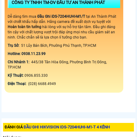
CÔNG TY TNHH TM-DV ĐẦU TƯ AN THÀNH PHÁT
Dễ dàng tìm mua
Đầu Ghi iDS-7204HUHI-M1/T
tại An Thành Phát
với chiết khấu hấp dẫn. Hãng camera đề xuất dịch vụ tuyệt vời
Hoàn toàn tin tưởng
hài lòng với sự hỗ trợ tận tâm. Đầu ghi đáng
tin cậy với chất lượng vượt trội đáp ứng mọi nhu cầu giám sát an
ninh. Chắc chắn sẽ là lựa chọn lí tưởng cho bạn.
Trụ Sở:
51 Lũy Bán Bích, Phường Phú Thạnh, TP.HCM
Hotline: 0938.11.23.99
Chi Nhánh 1:
445/38 Tân Hòa Đông, Phường Bình Trị Đông,
TP.HCM
Kỹ Thuật:
0906.855.330
Điện Thoại:
(028) 6688.4949
ĐÁNH GIÁ
ĐẦU GHI HIKVISION IDS-7204HUHI-M1-T 4 KÊNH