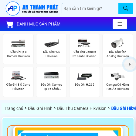
DANH MỤC SẢN PHẨM
Đầu Ghi Ip 8
Đầu Ghi POE
Đầu Thu Camera
Đầu Ghi Hình
Camera Hikvision
Hikvision
32 Kênh Hikvision
Analog Hikvision
Đầu Ghi 8 Ổ Cưng
Đầu Ghi Camera
Đầu Ghi H.265
Camera Có Hàng
Hikvision
Ip 16 Kênh
Rào Ảo Hikvision
Hikvision
›
›
›
Trang chủ
Đầu Ghi Hình
Đầu Thu Camera Hikvision
Đầu Ghi Hikv