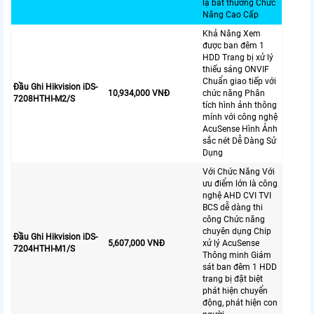
lạ bất thường Chức
Năng Cao Cấp
Khả Năng Xem
được ban đêm 1
HDD Trang bị xử lý
thiếu sáng ONVIF
Chuẩn giao tiếp với
Đầu Ghi Hikvision iDS-
10,934,000 VNĐ
chức năng Phân
7208HTHI-M2/S
tích hình ảnh thông
mính với công nghệ
AcuSense Hình Ảnh
sắc nét Dễ Dàng Sử
Dụng
Với Chức Năng Với
ưu điểm lớn là công
nghệ AHD CVI TVI
BCS dễ dàng thi
công Chức năng
chuyên dụng Chip
Đầu Ghi Hikvision iDS-
5,607,000 VNĐ
xử lý AcuSense
7204HTHI-M1/S
Thông minh Giám
sát ban đêm 1 HDD
trang bị đặt biệt
phát hiện chuyển
động, phát hiện con