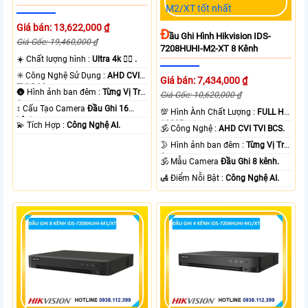
Giá bán: 13,622,000 ₫
Đ
Ầu Ghi Hình Hikvision IDS-
Giá Gốc: 19,460,000 ₫
7208HUHI-M2-XT 8 Kênh
☀️ Chất lượng hình :
Ultra 4k 👍🏾 .
✳️ Công Nghệ Sử Dụng :
AHD CVI
Giá bán: 7,434,000 ₫
TVI BCS.
🌚 Hình ảnh ban đêm :
Từng Vị Trí
Giá Gốc: 10,620,000 ₫
Camera .
↕️ Cấu Tạo Camera
Đầu Ghi 16
💯 Hình Ành Chất Lượng :
FULL HD
kênh.
1080P .
️💫 Tích Hợp :
Công Nghệ AI.
🕉️ Công Nghệ :
AHD CVI TVI BCS.
🌛 Hình ảnh ban đêm :
Từng Vị Trí
Camera .
🕉️ Mẫu Camera
Đầu Ghi 8 kênh.
️🛃 Điểm Nỗi Bật :
Công Nghệ AI.