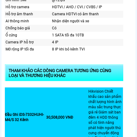
Ghi hình 5MP
@12fps
Hỗ trợ camera
HDTVI / AHD / CVI / CVBS / IP
Hỗ trợ âm thanh
Camera HDTVI có âm thanh
AI thông minh
Nhận diện người và xe
Chống báo giả
Có
Ổ cứng
1 SATA tối đa 10TB
Camera IP hỗ trợ
4 IP
Mở rộng IP tối đa
8 IP khi bỏ kênh TVI
THAM KHẢO CÁC DÒNG CAMERA TƯƠNG ỨNG CÙNG
LOẠI VÀ THƯƠNG HIỆU KHÁC
Hikvision Chiết
khấu cao sản phẩm
chất lượng hình ảnh
màu sắc trung thực
giá rẻ Giám sát ban
Đầu Ghi iDS-7332HUHI-
30,508,000 VNĐ
đêm 4 HDD thông
M4/S 32 Kênh
số có tính năng
phát hiện người thú
cưng chuyển động