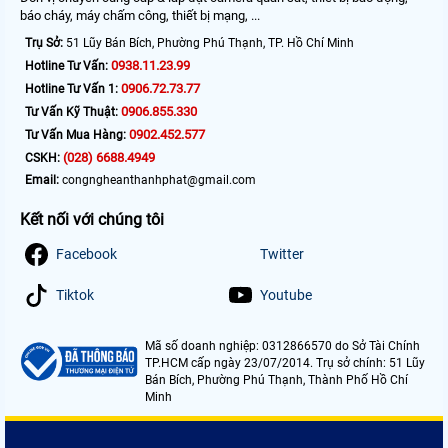
báo cháy, máy chấm công, thiết bị mạng, ...
Trụ Sở:
51 Lũy Bán Bích, Phường Phú Thạnh, TP. Hồ Chí Minh
0938.11.23.99
Hotline Tư Vấn:
0906.72.73.77
Hotline Tư Vấn 1:
0906.855.330
Tư Vấn Kỹ Thuật:
0902.452.577
Tư Vấn Mua Hàng:
(028) 6688.4949
CSKH:
Email:
congngheanthanhphat@gmail.com
Kết nối với chúng tôi
Facebook
Twitter
Tiktok
Youtube
Mã số doanh nghiệp: 0312866570 do Sở Tài Chính
TP.HCM cấp ngày 23/07/2014. Trụ sở chính: 51 Lũy
Bán Bích, Phường Phú Thạnh, Thành Phố Hồ Chí
Minh