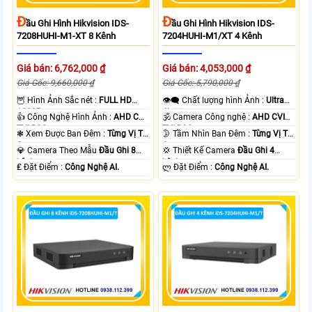
Đ
Đ
Ầu Ghi Hình Hikvision IDS-
Ầu Ghi Hình Hikvision IDS-
7208HUHI-M1-XT 8 Kênh
7204HUHI-M1/XT 4 Kênh
Giá bán: 6,762,000 ₫
Giá bán: 4,053,000 ₫
Giá Gốc: 9,660,000 ₫
Giá Gốc: 5,790,000 ₫
🦉 Hình Ảnh Sắc nét :
FULL HD
👁️‍🗨 Chất lượng hình Ảnh :
Ultra
1080P .
4k 👍🏾 .
👍 Công Nghệ Hình Ảnh :
AHD CVI
🕉️ Camera Công nghệ :
AHD CVI
TVI BCS.
TVI BCS.
❃ Xem Được Ban Đêm :
Từng Vị Trí
🌛 Tầm Nhìn Ban Đêm :
Từng Vị Trí
Camera .
Camera .
💎 Camera Theo Mẫu
Đầu Ghi 8
💢 Thiết Kế Camera
Đầu Ghi 4
kênh.
kênh.
️₤ Đặt Điểm :
Công Nghệ AI.
️ლ Đặt Điểm :
Công Nghệ AI.