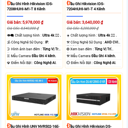
Đ
Đ
Ầu Ghi Hình Hikvision IDS-
Ầu Ghi Hikvision IDS-
7208HUHI-M1-T 8 Kênh
7204HUHI-M1-T 4 Kênh
Giá bán: 5,978,000 ₫
Giá bán: 3,640,000 ₫
Giá Gốc: 8,540,000 ₫
Giá Gốc: 5,200,000 ₫
👁️‍🗨 Chất lượng hình :
Ultra 4k 👍🏾 .
☀️ Chất lượng hình :
Ultra 4k 👍🏾 .
🕉️ Công Nghệ Sử Dụng :
IP.
⚒ Công Nghệ Sử Dụng :
AHD CVI
TVI BCS.
🌛 Hình ảnh ban đêm :
Từng Vị Trí
✪ Xem ban đêm :
Từng Vị Trí
Camera .
Camera .
♊ Mẫu Camera
Đầu Ghi 4 kênh.
⚒ Mẫu Camera
Đầu Ghi 4 kênh.
️💎 Điểm Nỗi Bật :
Công Nghệ AI.
️💮 Điểm Nỗi Bật :
Công Nghệ AI.
Đ
Đ
Ầu Ghi Hình UNV NVR502-16E-
Ầu Ghi Hình Hikvision DS-