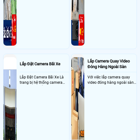
Lắp Camera Quay Video
Lắp Đặt Camera Bãi Xe
Đóng Hàng Ngoài Sàn
Lắp Đặt Camera Bãi Xe Là
Với việc lắp camera quay
trang bị hệ thống camera
video đóng hàng ngoài sàn
nhận diện biển số tại khu
thì đây là một giải pháp
vực cổng của các bãi giữ xe
camera cực kì cần thiết cho
kết hợp với phần mềm quản
các shop kinh doanh online
lý để ghi nhận lượt xe ra vào
đều nên sử dụng để có thể
chụp hình thông tin xe và
bảo vệ quyền lợi shop tránh
biển số lưu trực tiếp về máy
được các tình trạng bị đánh
tinh trạm để nhân viên tiện
mất cắp hàng hóa
đối soát, tính tiền xe xe ra
khỏi bãi