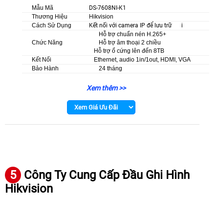
Mẫu Mã
DS-7608NI-K1
Thương Hiệu
Hikvision
Cách Sử Dụng
Kết nối với camera IP để lưu trữ
i
Hỗ trợ chuẩn nén H.265+
Chức Năng
Hỗ trợ âm thoại 2 chiều
Hỗ trợ ổ cứng lên đến 8TB
Kết Nối
Ethernet, audio 1in/1out, HDMI, VGA
Bảo Hành
24 tháng
Xem thêm >>
5
Công Ty Cung Cấp Đầu Ghi Hình
Hikvision