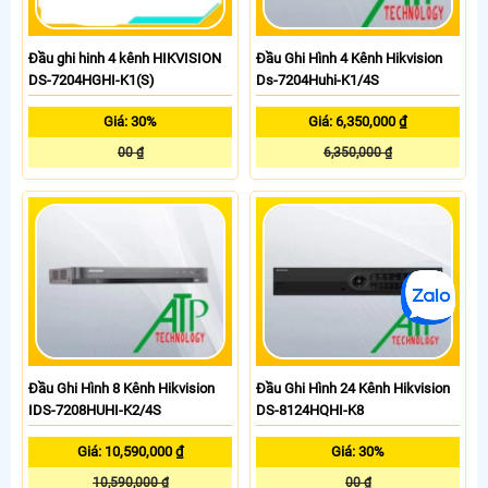
Đầu ghi hinh 4 kênh HIKVISION
Đầu Ghi Hình 4 Kênh Hikvision
DS-7204HGHI-K1(S)
Ds-7204Huhi-K1/4S
Giá: 30%
Giá: 6,350,000 ₫
00 ₫
6,350,000 ₫
Đầu Ghi Hình 8 Kênh Hikvision
Đầu Ghi Hình 24 Kênh Hikvision
IDS-7208HUHI-K2/4S
DS-8124HQHI-K8
Giá: 10,590,000 ₫
Giá: 30%
10,590,000 ₫
00 ₫