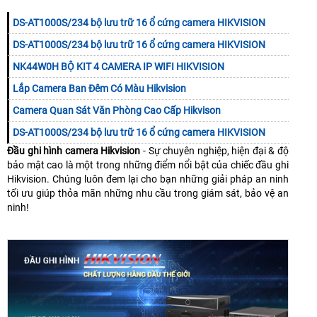
DS-AT1000S/234 bộ lưu trữ 16 ổ cứng camera HIKVISION
DS-AT1000S/234 bộ lưu trữ 16 ổ cứng camera HIKVISION
NK44W0H BỘ KIT 4 CAMERA IP WIFI HIKVISION
Lắp Camera Ban Đêm Có Màu Hikvision
Camera Quan Sát Văn Phòng Cao Cấp Hikvison
DS-AT1000S/234 bộ lưu trữ 16 ổ cứng camera HIKVISION
Đầu ghi hình camera Hikvision
- Sự chuyên nghiệp, hiện đại & độ
bảo mật cao là một trong những điểm nổi bật của chiếc đầu ghi
Hikvision. Chúng luôn đem lại cho bạn những giải pháp an ninh
tối ưu giúp thỏa mãn những nhu cầu trong giám sát, bảo vệ an
ninh!