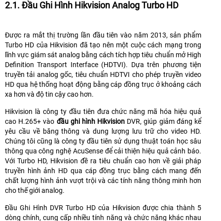
2.1. Đầu Ghi Hình Hikvision Analog Turbo HD
Được ra mắt thị trường lần đầu tiên vào năm 2013, sản phẩm
Turbo HD của Hikvision đã tạo nên một cuộc cách mạng trong
lĩnh vực giám sát analog bằng cách tích hợp tiêu chuẩn mở High
Definition Transport Interface (HDTVI). Dựa trên phương tiện
truyền tải analog gốc, tiêu chuẩn HDTVI cho phép truyền video
HD qua hệ thống hoạt động bằng cáp đồng trục ở khoảng cách
xa hơn và độ tin cậy cao hơn.
Hikvision là công ty đầu tiên đưa chức năng mã hóa hiệu quả
cao H.265+ vào
đầu ghi hình Hikvision
DVR, giúp giảm đáng kể
yêu cầu về băng thông và dung lượng lưu trữ cho video HD.
Chúng tôi cũng là công ty đầu tiên sử dụng thuật toán học sâu
thông qua công nghệ AcuSense để cải thiện hiệu quả cảnh báo.
Với Turbo HD, Hikvision đề ra tiêu chuẩn cao hơn về giải pháp
truyền hình ảnh HD qua cáp đồng trục bằng cách mang đến
chất lượng hình ảnh vượt trội và các tính năng thông minh hơn
cho thế giới analog.
Đầu Ghi Hình DVR Turbo HD của Hikvision được chia thành 5
dòng chính, cung cấp nhiều tính năng và chức năng khác nhau