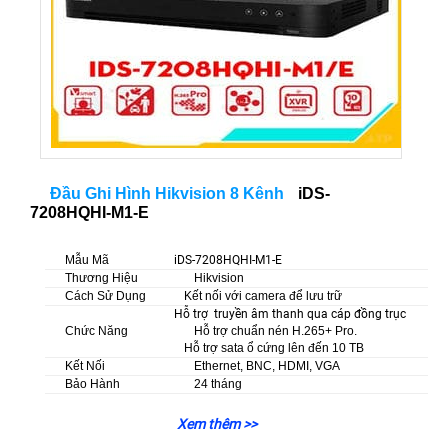
Đầu Ghi Hình Hikvision 8 Kênh
iDS-
7208HQHI-M1-E
Mẫu Mã
iDS-7208HQHI-M1-E
Thương Hiệu
Hikvision
Cách Sử Dụng
Kết nối với camera để lưu trữ
Hỗ trợ truyền âm thanh qua cáp đồng trục
Chức Năng
Hỗ trợ chuẩn nén H.265+ Pro.
Hỗ trợ sata ổ cứng lên đến 10 TB
Kết Nối
Ethernet, BNC, HDMI, VGA
Bảo Hành
24 tháng
Xem thêm >>