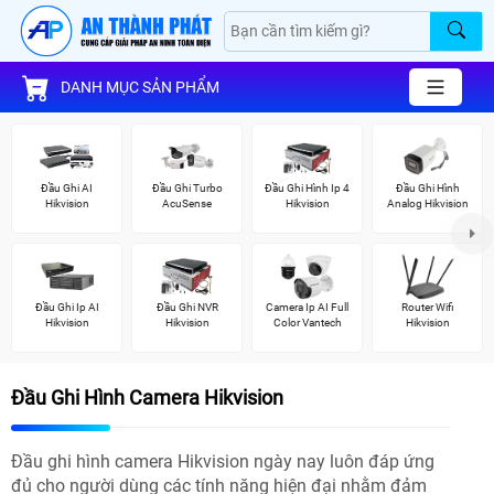
DANH MỤC SẢN PHẨM
Đầu Ghi AI
Đầu Ghi Turbo
Đầu Ghi Hình Ip 4
Đầu Ghi Hình
Hikvision
AcuSense
Hikvision
Analog Hikvision
Đầu Ghi Ip AI
Đầu Ghi NVR
Camera Ip AI Full
Router Wifi
Hikvision
Hikvision
Color Vantech
Hikvision
Đầu Ghi Hình Camera Hikvision
Đầu ghi hình camera Hikvision ngày nay luôn đáp ứng
đủ cho người dùng các tính năng hiện đại nhằm đảm