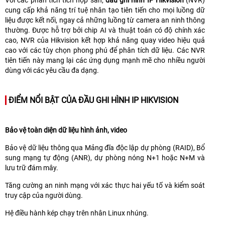
cung cấp khả năng trí tuệ nhân tạo tiên tiến cho mọi luồng dữ
liệu được kết nối, ngay cả những luồng từ camera an ninh thông
thường. Được hỗ trợ bởi chip AI và thuật toán có độ chính xác
cao, NVR của Hikvision kết hợp khả năng quay video hiệu quả
cao với các tùy chọn phong phú để phân tích dữ liệu. Các NVR
tiên tiến này mang lại các ứng dụng mạnh mẽ cho nhiều người
dùng với các yêu cầu đa dạng.
ĐIỂM NỔI BẬT
CỦA ĐẦU GHI HÌNH IP HIKVISION
Bảo vệ toàn diện dữ liệu hình ảnh, video
Bảo vệ dữ liệu thông qua Mảng đĩa độc lập dự phòng (RAID), Bổ
sung mạng tự động (ANR), dự phòng nóng N+1 hoặc N+M và
lưu trữ đám mây.
Tăng cường an ninh mạng với xác thực hai yếu tố và kiểm soát
truy cập của người dùng.
Hệ điều hành kép chạy trên nhân Linux nhúng.