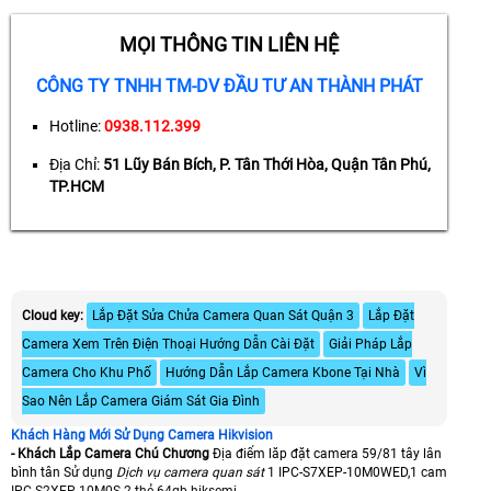
MỌI THÔNG TIN LIÊN HỆ
CÔNG TY TNHH TM-DV ĐẦU TƯ AN THÀNH PHÁT
Hotline:
0938.112.399
Địa Chỉ:
51 Lũy Bán Bích, P. Tân Thới Hòa, Quận Tân Phú,
TP.HCM
Cloud key:
Lắp Đặt Sửa Chửa Camera Quan Sát Quận 3
Lắp Đặt
Camera Xem Trên Điện Thoại Hướng Dẫn Cài Đặt
Giải Pháp Lắp
Camera Cho Khu Phố
Hướng Dẫn Lắp Camera Kbone Tại Nhà
Vì
Sao Nên Lắp Camera Giám Sát Gia Đình
Khách Hàng Mới Sử Dụng Camera Hikvision
- Khách Lắp Camera Chú Chương
Địa điểm lăp đặt camera 59/81 tây lân
bình tân Sử dụng
Dịch vụ camera quan sát
1 IPC-S7XEP-10M0WED,1 cam
IPC-S2XEP-10M0S 2 thẻ 64gb hiksemi