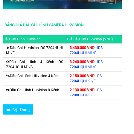
BẢNG GIÁ ĐẦU GHI HÌNH CAMERA HIKVISION
Đầu Ghi Hình Hikvision
Giá Đầu Ghi Hikvision (VNĐ)
📡Đầu Ghi Hikvision iDS-7204HUHI-
3.430.000 VND
-
iDS-
M1/E
7204HUHI-M1/E
⚙Đầu Ghi Hình 4 Kênh iDS-
3.240.000 VND
-
iDS-
7204HQHI-M1/S
7204HQHI-M1/S
🛰Đầu Ghi Hình Hikvision 4 Kênh
2.150.000 VND
-
DS-
7204HQHI-K1/E
📼Đầu Ghi Hình Hikvision 8 Kênh
2.130.000 VND
-
DS-
7208HGHI-K1
Nội Dung