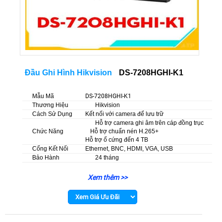
Đầu Ghi Hình Hikvision
DS-7208HGHI-K1
Mẫu Mã
DS-7208HGHI-K1
Thương Hiệu
Hikvision
Cách Sử Dụng
Kết nối với camera để lưu trữ
Hỗ trợ camera ghi âm trên cáp đồng trục
Chức Năng
Hỗ trợ chuẩn nén H.265+
Hỗ trợ ổ cứng đến 4 TB
Cổng Kết Nối
Ethernet, BNC, HDMI, VGA, USB
Bảo Hành
24 tháng
Xem thêm >>