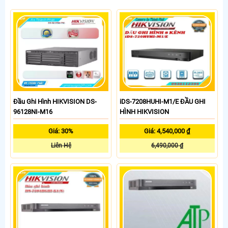
Đầu Ghi Hình HIKVISION DS-
iDS-7208HUHI-M1/E ĐẦU GHI
96128NI-M16
HÌNH HIKVISION
Giá: 30%
Giá: 4,540,000 ₫
Liên Hệ
6,490,000 ₫