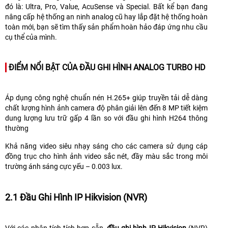
đó là: Ultra, Pro, Value, AcuSense và Special. Bất kể bạn đang
nâng cấp hệ thống an ninh analog cũ hay lắp đặt hệ thống hoàn
toàn mới, bạn sẽ tìm thấy sản phẩm hoàn hảo đáp ứng nhu cầu
cụ thể của mình.
ĐIỂM NỔI BẬT
CỦA ĐẦU GHI HÌNH ANALOG TURBO HD
Áp dụng công nghệ chuẩn nén H.265+ giúp truyền tải dễ dàng
chất lượng hình ảnh camera độ phân giải lên đến 8 MP tiết kiệm
dung lượng lưu trữ gấp 4 lần so với đầu ghi hình H264 thông
thường
Khả năng video siêu nhạy sáng cho các camera sử dụng cáp
đồng trục cho hình ảnh video sắc nét, đầy màu sắc trong môi
trường ánh sáng cực yếu – 0.003 lux.
2.1 Đầu Ghi Hình IP Hikvision (NVR)
Với các phân tích tích hợp sẵn,
đầu ghi hình IP Hikvision
(NVR)