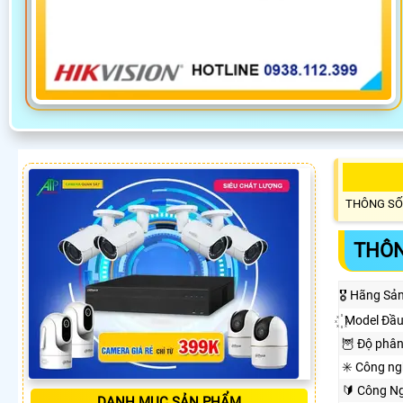
THÔNG SỐ
THÔN
🎖️ Hãng Sả
꙰ Model Đầ
🦉 Độ phân
✳️ Công n
🔰 Công Ng
DANH MỤC SẢN PHẨM