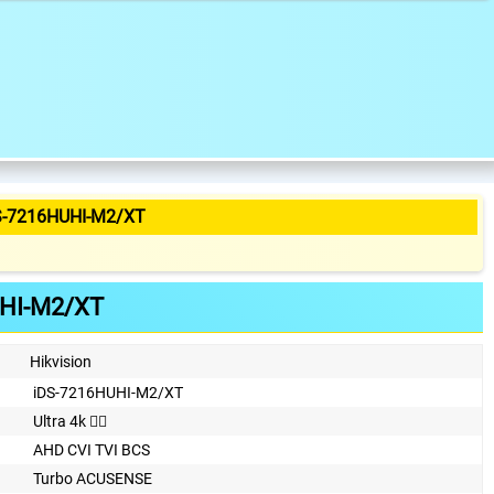
S-7216HUHI-M2/XT
HI-M2/XT
Hikvision
iDS-7216HUHI-M2/XT
Ultra 4k 👍🏾
AHD CVI TVI BCS
Turbo ACUSENSE