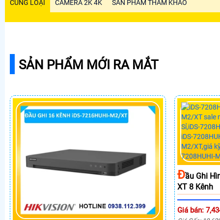
CÙNG LOẠI
CAMERA 2K 4K
SẢN PHẨM THAM KHẢO
SẢN PHẨM MỚI RA MẮT
Đ
Ầu Ghi Hì
XT 8 Kênh
Giá bán: 7,43