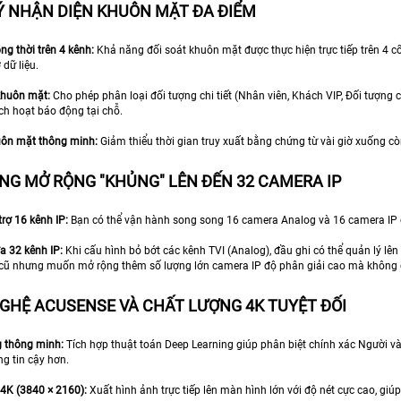
Ý NHẬN DIỆN KHUÔN MẶT ĐA ĐIỂM
g thời trên 4 kênh:
Khả năng đối soát khuôn mặt được thực hiện trực tiếp trên 4 
 dữ liệu.
khuôn mặt:
Cho phép phân loại đối tượng chi tiết (Nhân viên, Khách VIP, Đối tượng cầ
h hoạt báo động tại chỗ.
uôn mặt thông minh:
Giảm thiểu thời gian truy xuất bằng chứng từ vài giờ xuống cò
NG MỞ RỘNG "KHỦNG" LÊN ĐẾN 32 CAMERA IP
rợ 16 kênh IP:
Bạn có thể vận hành song song 16 camera Analog và 16 camera IP 
a 32 kênh IP:
Khi cấu hình bỏ bớt các kênh TVI (Analog), đầu ghi có thể quản lý l
cũ nhưng muốn mở rộng thêm số lượng lớn camera IP độ phân giải cao mà không c
GHỆ ACUSENSE VÀ CHẤT LƯỢNG 4K TUYỆT ĐỐI
g thông minh:
Tích hợp thuật toán Deep Learning giúp phân biệt chính xác Người và
g tin cậy hơn.
4K (3840 × 2160):
Xuất hình ảnh trực tiếp lên màn hình lớn với độ nét cực cao, giúp