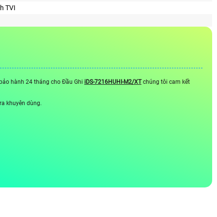
nh TVI
à bảo hành 24 tháng cho Đầu Ghi
iDS-7216HUHI-M2/XT
chúng tôi cam kết
era khuyên dùng.