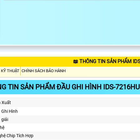
📖 THÔNG TIN SẢN PHẨM ID
 KỸ THUẬT
CHÍNH SÁCH BẢO HÀNH
G TIN SẢN PHẨM ĐẦU GHI HÌNH IDS-7216HU
n Xuất
u Ghi Hình
 giải
ghệ
hệ Chip Tích Hợp