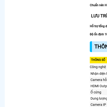
Chuẩn nén H
LƯU TR
Hỗ trợ tổng 
Độ ổn định 1
THÔN
THÔNG SỐ
Công nghệ
Nhận diện
Camera hỗ 
HDMI Outp
Ổ cứng
Dung lượn
Camera IP 