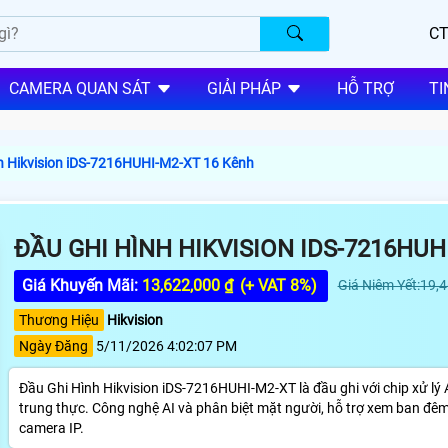
CT
CAMERA QUAN SÁT
GIẢI PHÁP
HỖ TRỢ
TI
h Hikvision iDS-7216HUHI-M2-XT 16 Kênh
ĐẦU GHI HÌNH HIKVISION IDS-7216HUH
Giá Khuyến Mãi:
13,622,000 ₫
(+ VAT 8%)
Giá Niêm Yết:19,
Thương Hiệu
Hikvision
Ngày Đăng
5/11/2026 4:02:07 PM
Đầu Ghi Hình Hikvision iDS-7216HUHI-M2-XT là đầu ghi với chip xử lý
trung thực. Công nghệ AI và phân biệt mặt người, hỗ trợ xem ban đêm.
camera IP.