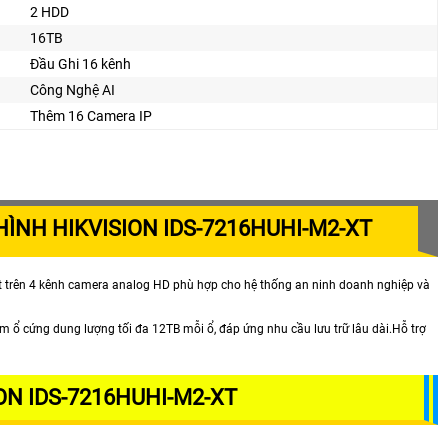
2 HDD
16TB
Đầu Ghi 16 kênh
Công Nghệ AI
Thêm 16 Camera IP
 HÌNH HIKVISION IDS-7216HUHI-M2-XT
t trên 4 kênh camera analog HD phù hợp cho hệ thống an ninh doanh nghiệp và
m ổ cứng dung lượng tối đa 12TB mỗi ổ, đáp ứng nhu cầu lưu trữ lâu dài.Hỗ trợ
ON IDS-7216HUHI-M2-XT