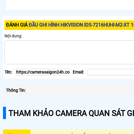
ĐÁNH GIÁ
ĐẦU GHI HÌNH HIKVISION IDS-7216HUHI-M2-XT 
Nội dung:
Tên:
Email:
Thông Tin:
THAM KHẢO CAMERA QUAN SÁT GI