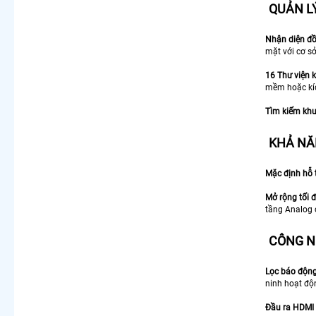
QUẢN L
LẮP CAMERA THEO NHU CẦU
Nhận diện đồn
Lắp Camera Văn Phòng Giá Rẻ
mặt với cơ sở
Lắp Camera Nhà Xưởng Giá Rẻ
Lắp Camera Gia Đình Giá Rẻ
16 Thư viện 
Lắp Camera Kho Hàng Giá Rẻ
mềm hoặc kíc
Lắp Camera Cửa Hàng Giá Rẻ
Lắp Camera Wifi Giá Rẻ Chính Hãng
Tìm kiếm kh
Lắp Camera Công Trình Giá Rẻ
Camera 360 Giá Rẻ
KHẢ NĂ
Mặc định hỗ t
Mở rộng tối đ
tầng Analog 
CÔNG N
Lọc báo độn
ninh hoạt độn
Đầu ra HDMI 