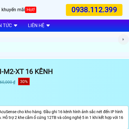
0938.112.399
 khuyến mãi
Hot!
N TỨC
LIÊN HỆ
I-M2-XT 16 KÊNH
30%
460,000 ₫
 AcuSense cho kho hàng. Đầu ghi 16 kênh hình ảnh sắc nét đến IP hình
 Hỗ trợ 2 khe cắm ổ cứng 12TB và công nghệ 5 in 1 khi kết hợp với 16