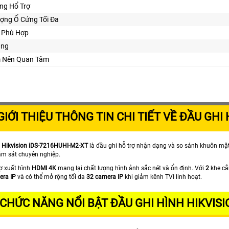
ng Hổ Trợ
ợng Ổ Cứng Tối Đa
Kế Phù Hợp
ăng
ểm Nên Quan Tâm
GIỚI THIỆU THÔNG TIN CHI TIẾT VỀ ĐẦU GHI
 Hikvision iDS-7216HUHI-M2-XT
là đầu ghi hỗ trợ nhận dạng và so sánh khuôn mặ
ám sát chuyên nghiệp.
rợ xuất hình
HDMI 4K
mang lại chất lượng hình ảnh sắc nét và ổn định. Với
2
khe cắ
era IP
và có thể mở rộng tối đa
32 camera IP
khi giảm kênh TVI linh hoạt.
CHỨC NĂNG NỔI BẬT ĐẦU GHI HÌNH HIKVISI