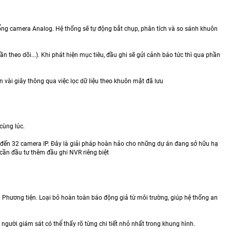
cổng camera Analog. Hệ thống sẽ tự động bắt chụp, phân tích và so sánh khuôn
n theo dõi...). Khi phát hiện mục tiêu, đầu ghi sẽ gửi cảnh báo tức thì qua phần
n vài giây thông qua việc lọc dữ liệu theo khuôn mặt đã lưu
cùng lúc.
ên đến 32 camera IP. Đây là giải pháp hoàn hảo cho những dự án đang sở hữu hạ
ần đầu tư thêm đầu ghi NVR riêng biệt
 Phương tiện. Loại bỏ hoàn toàn báo động giả từ môi trường, giúp hệ thống an
 người giám sát có thể thấy rõ từng chi tiết nhỏ nhất trong khung hình.