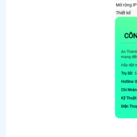
Mở rộng IP 
Thiết kế
CÔN
An Thành 
mang đến 
Hãy đặt n
Trụ Sở:
5
Hotline: 
Chi Nhán
Kỹ Thuật
Điện Tho