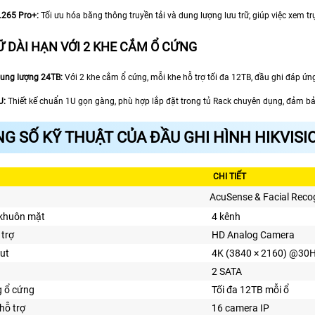
.265 Pro+:
Tối ưu hóa băng thông truyền tải và dung lượng lưu trữ, giúp việc xem 
Ữ DÀI HẠN VỚI 2 KHE CẮM Ổ CỨNG
dung lượng 24TB:
Với 2 khe cắm ổ cứng, mỗi khe hỗ trợ tối đa 12TB, đầu ghi đáp ứng 
U:
Thiết kế chuẩn 1U gọn gàng, phù hợp lắp đặt trong tủ Rack chuyên dụng, đảm bả
G SỐ KỸ THUẬT CỦA ĐẦU GHI HÌNH HIKVISI
CHI TIẾT
AcuSense & Facial Reco
 khuôn mặt
4 kênh
trợ
HD Analog Camera
ut
4K (3840 × 2160) @30
2 SATA
g ổ cứng
Tối đa 12TB mỗi ổ
hỗ trợ
16 camera IP