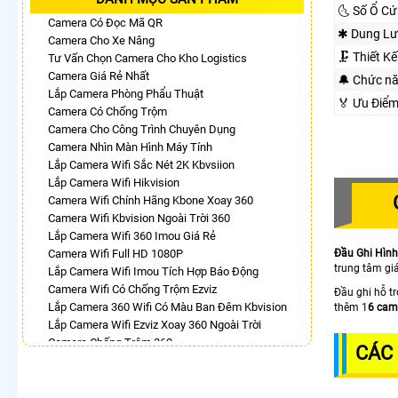
🌜 Số Ổ Cứ
Camera Có Đọc Mã QR
✱ Dung Lư
Camera Cho Xe Nâng
🗜️ Thiết 
Tư Vấn Chọn Camera Cho Kho Logistics
Camera Giá Rẻ Nhất
🔔 Chức n
Lắp Camera Phòng Phẩu Thuật
️🏅️ Ưu Đi
Camera Có Chống Trộm
Camera Cho Công Trình Chuyên Dụng
Camera Nhìn Màn Hình Máy Tính
Lắp Camera Wifi Sắc Nét 2K Kbvsiion
Lắp Camera Wifi Hikvision
Camera Wifi Chính Hãng Kbone Xoay 360
Camera Wifi Kbvision Ngoài Trời 360
Lắp Camera Wifi 360 Imou Giá Rẻ
Camera Wifi Full HD 1080P
Đầu Ghi Hình
trung tâm gi
Lắp Camera Wifi Imou Tích Hợp Báo Động
Camera Wifi Có Chống Trộm Ezviz
Đầu ghi hỗ t
Lắp Camera 360 Wifi Có Màu Ban Đêm Kbvision
thêm 1
6 cam
Lắp Camera Wifi Ezviz Xoay 360 Ngoài Trời
Camera Chống Trộm 360
CÁC 
Camera Wifi Hikvision Xoay 360
Lắp Camera 360 Báo Động Kbvision
Camera Wifi 360 Ngoài Trời