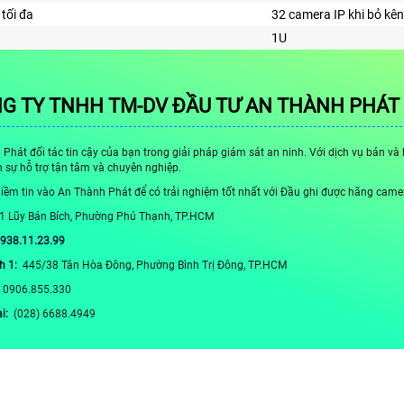
tối đa
32 camera IP khi bỏ kê
1U
G TY TNHH TM-DV ĐẦU TƯ AN THÀNH PHÁT
Phát đối tác tin cậy của bạn trong giải pháp giám sát an ninh. Với dịch vụ bán v
sự hỗ trợ tận tâm và chuyên nghiệp.
iềm tin vào An Thành Phát để có trải nghiệm tốt nhất với Đầu ghi được hãng cam
1 Lũy Bán Bích, Phường Phú Thạnh, TP.HCM
0938.11.23.99
h 1:
445/38 Tân Hòa Đông, Phường Bình Trị Đông, TP.HCM
:
0906.855.330
ại:
(028) 6688.4949