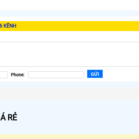
16 KÊNH
Phone:
Á RẺ