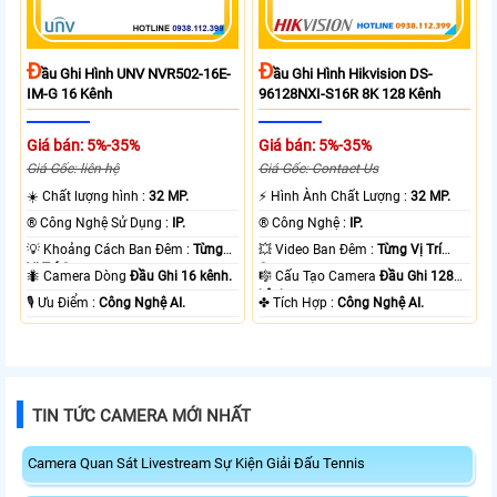
Đ
Đ
Ầu Ghi Hình UNV NVR502-16E-
Ầu Ghi Hình Hikvision DS-
IM-G 16 Kênh
96128NXI-S16R 8K 128 Kênh
Giá bán: 5%-35%
Giá bán: 5%-35%
Giá Gốc: liên hệ
Giá Gốc: Contact Us
☀️ Chất lượng hình :
32 MP.
️⚡ Hình Ành Chất Lượng :
32 MP.
®️ Công Nghệ Sử Dụng :
IP.
®️ Công Nghệ :
IP.
💡 Khoảng Cách Ban Đêm :
Từng
💥 Video Ban Đêm :
Từng Vị Trí
Vị Trí Camera .
Camera .
🐜 Camera Dòng
Đầu Ghi 16 kênh.
🎼️ Cấu Tạo Camera
Đầu Ghi 128
kênh.
️🎙 Ưu Điểm :
Công Nghệ AI.
️✤ Tích Hợp :
Công Nghệ AI.
TIN TỨC CAMERA MỚI NHẤT
Camera Quan Sát Livestream Sự Kiện Giải Đấu Tennis