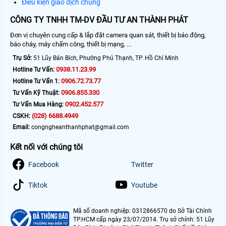
Điều kiện giao dịch chung
CÔNG TY TNHH TM-DV ĐẦU TƯ AN THÀNH PHÁT
Đơn vị chuyên cung cấp & lắp đặt camera quan sát, thiết bị báo động,
báo cháy, máy chấm công, thiết bị mạng, ...
Trụ Sở:
51 Lũy Bán Bích, Phường Phú Thạnh, TP. Hồ Chí Minh
0938.11.23.99
Hotline Tư Vấn:
0906.72.73.77
Hotline Tư Vấn 1:
0906.855.330
Tư Vấn Kỹ Thuật:
0902.452.577
Tư Vấn Mua Hàng:
(028) 6688.4949
CSKH:
Email:
congngheanthanhphat@gmail.com
Kết nối với chúng tôi
Facebook
Twitter
Tiktok
Youtube
Mã số doanh nghiệp: 0312866570 do Sở Tài Chính
TP.HCM cấp ngày 23/07/2014. Trụ sở chính: 51 Lũy