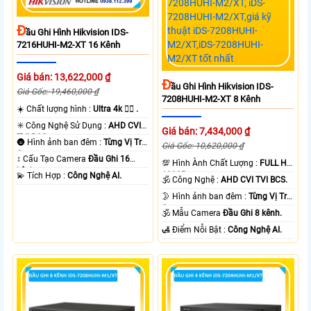
Đ
Ầu Ghi Hình Hikvision IDS-
7216HUHI-M2-XT 16 Kênh
Giá bán: 13,622,000 ₫
Đ
Ầu Ghi Hình Hikvision IDS-
Giá Gốc: 19,460,000 ₫
7208HUHI-M2-XT 8 Kênh
☀️ Chất lượng hình :
Ultra 4k 👍🏾 .
✳️ Công Nghệ Sử Dụng :
AHD CVI
Giá bán: 7,434,000 ₫
TVI BCS.
🌚 Hình ảnh ban đêm :
Từng Vị Trí
Giá Gốc: 10,620,000 ₫
Camera .
↕️ Cấu Tạo Camera
Đầu Ghi 16
💯 Hình Ành Chất Lượng :
FULL HD
kênh.
1080P .
️💫 Tích Hợp :
Công Nghệ AI.
🕉️ Công Nghệ :
AHD CVI TVI BCS.
🌛 Hình ảnh ban đêm :
Từng Vị Trí
Camera .
🕉️ Mẫu Camera
Đầu Ghi 8 kênh.
️🛃 Điểm Nỗi Bật :
Công Nghệ AI.