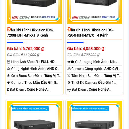
Đ
Đ
Ầu Ghi Hình Hikvision IDS-
Ầu Ghi Hình Hikvision IDS-
7208HUHI-M1-XT 8 Kênh
7204HUHI-M1/XT 4 Kênh
Giá bán: 6,762,000 ₫
Giá bán: 4,053,000 ₫
Giá Gốc: 9,660,000 ₫
Giá Gốc: 5,790,000 ₫
🦉 Hình Ảnh Sắc nét :
FULL HD
👁️‍🗨 Chất lượng hình Ảnh :
Ultra
1080P .
4k 👍🏾 .
👍 Công Nghệ Hình Ảnh :
AHD CVI
🕉️ Camera Công nghệ :
AHD CVI
TVI BCS.
TVI BCS.
❃ Xem Được Ban Đêm :
Từng Vị Trí
🌛 Tầm Nhìn Ban Đêm :
Từng Vị Trí
Camera .
Camera .
💎 Camera Theo Mẫu
Đầu Ghi 8
💢 Thiết Kế Camera
Đầu Ghi 4
kênh.
kênh.
️₤ Đặt Điểm :
Công Nghệ AI.
️ლ Đặt Điểm :
Công Nghệ AI.