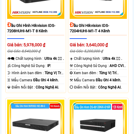
Đ
Đ
Ầu Ghi Hình Hikvision IDS-
Ầu Ghi Hikvision IDS-
7208HUHI-M1-T 8 Kênh
7204HUHI-M1-T 4 Kênh
Giá bán: 5,978,000 ₫
Giá bán: 3,640,000 ₫
Giá Gốc: 8,540,000 ₫
Giá Gốc: 5,200,000 ₫
👁️‍🗨 Chất lượng hình :
Ultra 4k 👍🏾 .
☀️ Chất lượng hình :
Ultra 4k 👍🏾 .
🕉️ Công Nghệ Sử Dụng :
IP.
⚒ Công Nghệ Sử Dụng :
AHD CVI
TVI BCS.
🌛 Hình ảnh ban đêm :
Từng Vị Trí
✪ Xem ban đêm :
Từng Vị Trí
Camera .
Camera .
♊ Mẫu Camera
Đầu Ghi 4 kênh.
⚒ Mẫu Camera
Đầu Ghi 4 kênh.
️💎 Điểm Nỗi Bật :
Công Nghệ AI.
️💮 Điểm Nỗi Bật :
Công Nghệ AI.