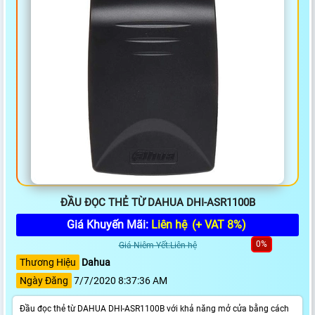
ĐẦU ĐỌC THẺ TỪ DAHUA DHI-ASR1100B
Giá Khuyến Mãi:
Liên hệ
(+ VAT 8%)
0%
Giá Niêm Yết:Liên hệ
Thương Hiệu
Dahua
Ngày Đăng
7/7/2020 8:37:36 AM
Đầu đọc thẻ từ DAHUA DHI-ASR1100B với khả năng mở cửa bằng cách