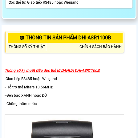
đọc thẻ từ. Giao tiếp RS485 hoặc Wiegand.
📖 THÔNG TIN SẢN PHẨM DHI-ASR1100B
THÔNG SỐ KỸ THUẬT
CHÍNH SÁCH BẢO HÀNH
Thông số kỹ thuật Đầu đọc thẻ từ DAHUA DHI-ASR1100B:
-Giao tiếp RS485 hoặc Wiegand
- Hỗ trợ thẻ Mifare 13.56MHz
- Đèn báo XANH hoặc ĐỎ.
- Chống thấm nước.