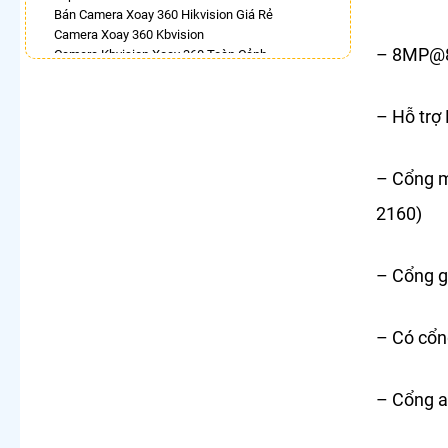
Bán Camera Xoay 360 Hikvision Giá Rẻ
Camera Xoay 360 Kbvision
– 8MP@8
Camera Kbvision Xoay 360 Toàn Cảnh
Camera 360 Imou Báo Động
Lắp Camera Ezviz Xoay 360 Trong Nhà
– Hỗ trợ 
Camera Full Color 360 Ezviz
Lắp Camera Imou Xoay 360 Trong Nhà
Camera Wifi Xoay 360
– Cổng m
LẮP CAMERA THEO NHU CẦU
2160)
Lắp Camera Văn Phòng Giá Rẻ
Lắp Camera Nhà Xưởng Giá Rẻ
Lắp Camera Gia Đình Giá Rẻ
– Cổng g
Lắp Camera Kho Hàng Giá Rẻ
Lắp Camera Cửa Hàng Giá Rẻ
Lắp Camera Wifi Giá Rẻ Chính Hãng
– Có cổ
Lắp Camera Công Trình Giá Rẻ
Camera 360 Giá Rẻ
– Cổng a