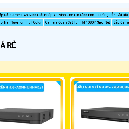
ắp Đặt Camera An Ninh Giải Pháp An Ninh Cho Gia Đình Bạn
Hướng Dẫn Cài Đặt 
 Trại Nuôi Tôm Full Color
Camera Quan Sát Full Hd 1080P Siêu Nét
Lắp Came
Á RẺ