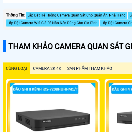
Thông Tin:
Lắp Đặt Hệ Thống Camera Quan Sát Cho Quán Ăn, Nhà Hàng
L
Lắp Đặt Camera Wifi Giá Rẻ Nào Nên Dùng Cho Gia Đình
Lắp Đặt Camera Cho
THAM KHẢO CAMERA QUAN SÁT GI
CÙNG LOẠI
CAMERA 2K 4K
SẢN PHẨM THAM KHẢO