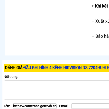
+ Khi kết
– Xuất x
– Bảo hà
ĐÁNH GIÁ
ĐẦU GHI HÌNH 4 KÊNH HIKVISION DS-7204HUHI-
Nội dung:
Tên:
Email: