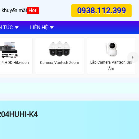
0938.112.399
 khuyến mãi
Hot!
N TỨC
LIÊN HỆ
Lắp Camera Vantech Ghi
 4 HDD Hikvision
Camera Vantech Zoom
Âm
204HUHI-K4