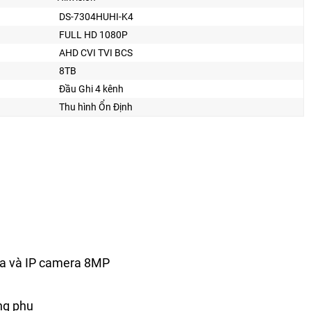
DS-7304HUHI-K4
FULL HD 1080P
AHD CVI TVI BCS
8TB
Đầu Ghi 4 kênh
Thu hình Ổn Định
ra và IP camera 8MP
ng phụ