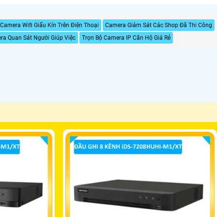
Camera Wifi Giấu Kín Trên Điện Thoại
Camera Giám Sát Các Shop Đã Thi Công
ra Quan Sát Người Giúp Việc
Trọn Bộ Camera IP Căn Hộ Giá Rẻ