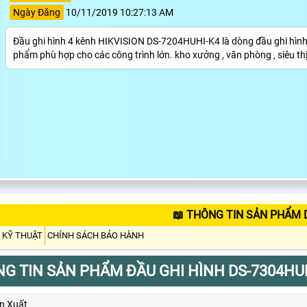
Ngày Đăng
10/11/2019 10:27:13 AM
Đầu ghi hình 4 kênh HIKVISION DS-7204HUHI-K4 là dòng đầu ghi hình c
phẩm phù hợp cho các công trình lớn. kho xưởng , văn phòng , siêu thị
📖 THÔNG TIN SẢN PHẨM 
 KỸ THUẬT
CHÍNH SÁCH BẢO HÀNH
G TIN SẢN PHẨM ĐẦU GHI HÌNH DS-7304HU
n Xuất