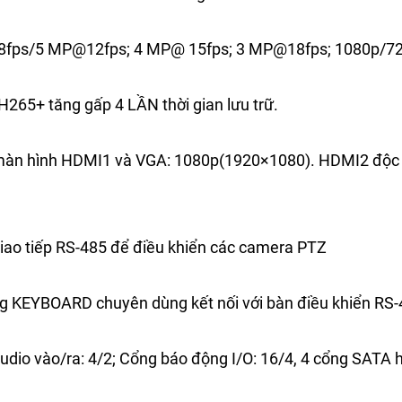
fps/5 MP@12fps; 4 MP@ 15fps; 3 MP@18fps; 1080p/720
H265+ tăng gấp 4 LẦN thời gian lưu trữ.
àn hình HDMI1 và VGA: 1080p(1920×1080). HDMI2 độc 
iao tiếp RS-485 để điều khiển các camera PTZ
ng KEYBOARD chuyên dùng kết nối với bàn điều khiển R
udio vào/ra: 4/2; Cổng báo động I/O: 16/4, 4 cổng SATA hô