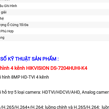
ầu Ghi Hình
 giải
ghệ
ượng Ổ Cứng Tối Đa
ế Phù Hợp
ăng
SỐ KỸ THUẬT SẢN PHẨM :
 hình 4 kênh HIKVISION DS-7204HUHI-K4
i hình 8MP HD-TVI 4 kênh
hi hỗ trợ 5 loại camera: HDTVI/HDCVI/AHD, Analog came
/H.265/H.264+/H.264: luồng chính và H.265/H.264: luồ