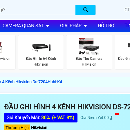
CT
CAMERA QUAN SÁT
GIẢI PHÁP
HỖ TRỢ
TI
kvision
Đầu Ghi Ip 64 Kênh
Đầu Thu Camera
Đầu Ghi
Hikvision
Hikvision
h 4 Kênh Hikvision Ds-7204Huhi-K4
ĐẦU GHI HÌNH 4 KÊNH HIKVISION DS-7
Giá Khuyến Mãi:
30%
(+ VAT 8%)
Giá Niêm Yết:00 ₫
Thương Hiệu
Hikvision