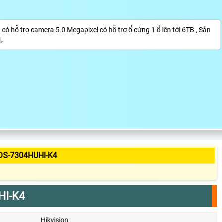
ó hỗ trợ camera 5.0 Megapixel có hỗ trợ ổ cứng 1 ổ lên tới 6TB , Sản
,.
DS-7304HUHI-K4
HI-K4
Hikvision