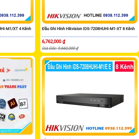
UHI-M1/XT 4 Kênh
Đầu Ghi Hình Hikvision IDS-7208HUHI-M1-XT 8 Kênh
6,762,000 ₫
Giá Gốc: 9,660,000 ₫