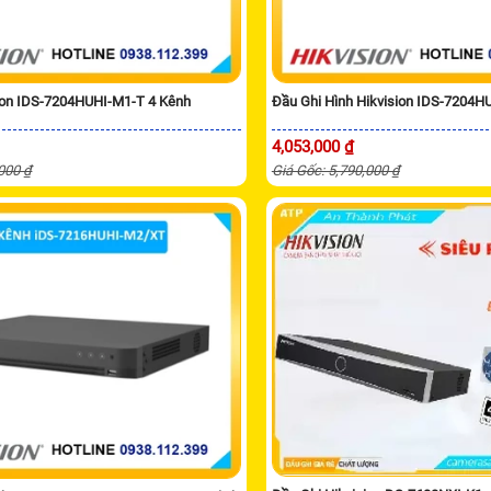
ion IDS-7204HUHI-M1-T 4 Kênh
Đầu Ghi Hình Hikvision IDS-7204H
4,053,000 ₫
,000 ₫
Giá Gốc: 5,790,000 ₫