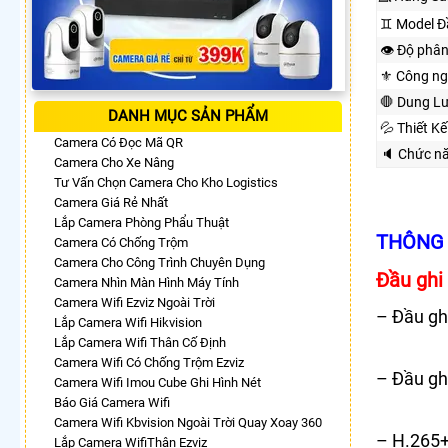
♊ Model Đ
👁 Độ phân
⚜️ Công n
🛑 Dung L
DANH MỤC SẢN PHẨM
💦 Thiết K
Camera Có Đọc Mã QR
🔈 Chức n
Camera Cho Xe Nâng
Tư Vấn Chọn Camera Cho Kho Logistics
Camera Giá Rẻ Nhất
Lắp Camera Phòng Phẩu Thuật
THÔNG 
Camera Có Chống Trộm
Camera Cho Công Trình Chuyên Dụng
Đầu ghi
Camera Nhìn Màn Hình Máy Tính
Camera Wifi Ezviz Ngoài Trời
– Đầu gh
Lắp Camera Wifi Hikvision
Lắp Camera Wifi Thân Cố Định
Camera Wifi Có Chống Trộm Ezviz
– Đầu g
Camera Wifi Imou Cube Ghi Hình Nét
Báo Giá Camera Wifi
Camera Wifi Kbvision Ngoài Trời Quay Xoay 360
– H.265+
Lắp Camera WifiThân Ezviz