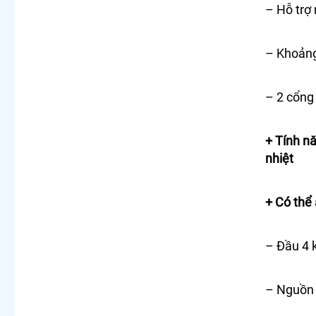
– Hỗ trợ
– Khoảng
– 2 cổn
+ Tính n
nhiệt
+ Có thể
– Đầu 4 
– Nguồn 